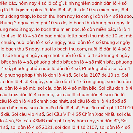
miền bắc
,
hôm nay 4 số lô có gì
,
kinh nghiệm đánh dàn lô 4 số
q lô tô
,
kqxsmb plus lô dàn lô 4 số
,
lbt de 10 so mien bac
,
lô 4
 thu dong thap
,
lo bach thu hom nay la con gi dàn lô 4 số là sao
 khung 3 ngay mien phi 10 so de
,
lo bach thu khung ba ngay
,
lo
hung max 3 ngay
,
lo bach thu mien bac
,
lô dàn miền bắc
,
lô lô 4
o to 4 so
,
lô tô 4 số ăn bao nhiêu
,
lotto bach thu mb de 10 so
,
mb
c chuẩn
,
nuôi dàn lô 4 số 2 ngày
,
nuôi dàn lô 4 số khung 3 ngày
 lo bach thu 5 ngay
,
nuoi lo bach thu.com
,
nuôi lô dàn lô 4 số 2
ô 4 số khung 3 ngày dep nhat
,
nuôi lô dàn lô 4 số khung 3 ngày
bắt dàn lô 4 số
,
phương pháp bắt dàn lô 4 số miền bắc
,
phuong
 4 số
,
phương pháp nuôi lô dàn lô 4 số
,
Phương pháp soi cầu 4
số
,
phương pháp tính lô dàn lô 4 số
,
Soi cầu 2107 de 10 so
,
Soi
ầu dàn lô 4 số 3 ngày
,
soi cầu dàn lô 4 số an giang
,
soi cầu dàn
ầu dàn lô 4 số mb
,
soi cầu dàn lô 4 số miền bắc
,
Soi cầu dàn lô 4
 cầu kqxs dàn lô 4 con mb
,
soi cầu lô chuẩn dàn 4
,
soi cầu lô
 cầu lô dàn lô 4 số chính xác nhất
,
soi cầu lô dàn lô 4 số xổ số
ố vip hôm nay
,
soi cầu miền bắc lô 4 số
,
Soi cầu miễn phí 10101
số đề
,
Soi cầu vip 4 số
,
Soi Cầu VIP 4 Số Chính Xác Nhất
,
soi cầu
lô 4 số
,
Soi cầu XSMB miễn phí ngày hôm nay
,
soi dàn đề
,
Soi
 4 số
,
soi dàn lô 4 số 2021
,
soi dàn lô 4 số 2107
,
soi dàn lô 4 số