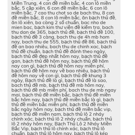
Miền Trung, 4 con đề miền bắc, 4 con lô miền
bắc, 5 cặp xiên, 6 con đề miền bắc, 6 con lô
miền bắc, 7 cao thu chot so de bach thu, 8 con
đề miền bắc, 8 con lô miền bắc, ăn bạch thủ đề,
ăn lô xiên, ba càng 2 số chuẩn, bac nho de
mien bac, bạch kim thư viện đề kiểm tra, bach
thu dan de 365, bạch thủ đề, bạch thủ đề 100,
bạch thủ đề 3 càng, bach thu de 4h mb hom
nay, bach thu de 555, bạch thủ đề 86, bạch thủ
đề an bao nhiêu, bach thu de chinh xac, bạch
thủ đề chuẩn, bạch thủ đề đánh theo ngày,
bạch thủ đề đẹp nhất hôm nay, bạch thủ đề
gan, bạch thủ đề hôm nay, bạch thủ đề hôm
nay con gì, bạch thủ đề hôm nay miễn phí,
bạch thủ đề hôm nay về bao nhiêu, bạch thủ
đề hôm nay về con gì, bạch thủ đề khung 3
ngày, Bạch thủ đề là gì, bạch thủ đề là sao,
bach thủ đề mb, bạch thủ đề mb hôm nay,
bạch thủ đề mb miễn phí, bach thu de mb ngay
mai, bạch thủ đề miền bắc, bạch thủ đề miền
bắc hôm nay, bạch thủ đề miền bắc là gì, bạch
thủ đề miền bắc miễn phí, bạch thủ đề miền
bắc ngày hôm nay, bạch thủ đề miền bắc vip,
bạch thủ đề miền nam, bạch thủ lô 2 nháy
chính xác, bạch thủ lô 2 nháy chuẩn, bạch thủ
lô 2 nháy hôm nay, Bạch Thủ Lô 2 Nháy Miền
Bắc Vip, bạch thủ lô chính xác, bạch thủ lô
chuẩn, bạch thủ lô hôm nay, bạch thủ lô kép