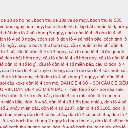
 de 10 so ha noi
,
bach thu de 10s ve so may
,
bach thu lo 555
,
mien bac ngay hom nay
,
bach thu lo vt
,
bí kíp bắt chuẩn lô 4
,
bi ki
ch bắt dàn lô 4 số khung 5 ngày
,
cách dàn lô 4 số dàn lô 4 số
dàn lô 4 số 3 ngày
,
cách soi lô dàn lô 4 số miền bắc
,
cách tính lô
số 5 ngày
,
cap lo bach thu hom nay
,
cầu chuẩn miễn phí dàn 4
,
 lô 4 số
,
cầu lô dàn lô 4 số 3 ngày
,
cầu lô dàn lô 4 số ăn quanh
 số đẹp nhất hôm nay
,
cầu lô dàn lô 4 số hôm nay
,
cầu lô dàn lô 
lô dàn lô 4 số là gì
,
cầu lô dàn lô 4 số miền bắc
,
cầu lô dàn lô 4
,
cầu lô dàn lô 4 số truyền thống
,
cầu lô de dàn lô 4 số chính xác
 lô 4 số hôm nay
,
chốt dàn lô 4 số khung 2 ngày
,
chốt dàn lô 4
soi cầu kqxs dàn lô 4 con mb
,
DÀN ĐỀ 4 SỐ – SOI CẦU ĐỀ SIÊ
Ố VIP
,
DÀN ĐỀ 4 SỐ MIỀN BẮC - Thần tài xổ số - Soi cầu siêu
0 số dàn lô 4 số miền bắc
,
dàn lô 4 con mb
,
dàn lô 4 con mb -
on miền bắc
,
dàn lô 4 số
,
dàn lô 4 số 1 ăn bao nhiêu
,
dàn lô 4 số
 số 2 nháy miền bắc
,
dàn lô 4 số 2107
,
dàn lô 4 số 3105
,
dàn lô
 ăn bao nhiêu
,
dàn lô 4 số ăn chắc
,
dàn lô 4 số bach thu
,
dàn lô 4
 lô 4 số bach thu khung 2 ngay lo bach thu dlk
,
dàn lô 4 số bac
 4 số bach thu quang nam
,
dàn lô 4 số bach thu tay ninh
,
dàn lô