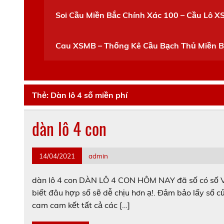
Soi Cầu Miền Bắc Chính Xác 100 – Cầu Lô 
Cau XSMB – Thống Kê Cầu Bạch Thủ Miền B
Thẻ:
Dàn lô 4 số miền phí
dàn lô 4 con
14/04/2021
admin
dàn lô 4 con DÀN LÔ 4 CON HÔM NAY đã số có số V
biết đâu hợp số sẽ dễ chịu hơn ạ!. Đảm bảo lấy số c
cam cam kết tất cả các […]