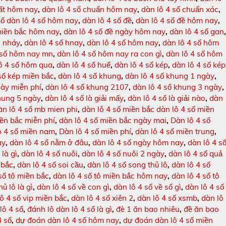
hất hôm nay
,
dàn lô 4 số chuẩn hôm nay
,
dàn lô 4 số chuẩn xác
,
số dàn lô 4 số hôm nay
,
dàn lô 4 số đề
,
dàn lô 4 số đề hôm nay
,
miền bắc hôm nay
,
dàn lô 4 số đề ngày hôm nay
,
dàn lô 4 số gan
i nháy
,
dàn lô 4 số hnay
,
dàn lô 4 số hôm nay
,
dàn lô 4 số hôm
 số hôm nay mn
,
dàn lô 4 số hôm nay ra con gì
,
dàn lô 4 số hôm
ô 4 số hôm qua
,
dàn lô 4 số huế
,
dàn lô 4 số kép
,
dàn lô 4 số kép
số kép miền bắc
,
dàn lô 4 số khung
,
dàn lô 4 số khung 1 ngày
,
gày miễn phí
,
dàn lô 4 số khung 2107
,
dàn lô 4 số khung 3 ngày
,
khung 5 ngày
,
dàn lô 4 số là giải mấy
,
dàn lô 4 số là giải nào
,
dàn
àn lô 4 số mb mien phi
,
dàn lô 4 số miền bắc dàn lô 4 số miền
iền bắc miễn phí
,
dàn lô 4 số miền bắc ngày mai
,
Dàn lô 4 số
ô 4 số miền nam
,
Dàn lô 4 số miền phí
,
dàn lô 4 số miền trung
,
ay
,
dàn lô 4 số nằm ở đâu
,
dàn lô 4 số ngày hôm nay
,
dàn lô 4 s
 là gì
,
dàn lô 4 số nuôi
,
dàn lô 4 số nuôi 2 ngày
,
dàn lô 4 số quả
 bắc
,
dàn lô 4 số soi cầu
,
dàn lô 4 số song thủ lô
,
dàn lô 4 số
số tô miền bắc
,
dàn lô 4 số tô miền bắc hôm nay
,
dàn lô 4 số tô
ủ lô là gì
,
dàn lô 4 số về con gì
,
dàn lô 4 số về số gì
,
dàn lô 4 số
ô 4 số vip miền bắc
,
dàn lô 4 số xiên 2
,
dàn lô 4 số xsmb
,
dàn lô
lô 4 số
,
đánh lô dàn lô 4 số là gì
,
đè 1 ăn bao nhiêu
,
đề ăn bao
4 số
,
dự đoán dàn lô 4 số hôm nay
,
dự đoán dàn lô 4 số miền