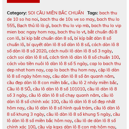
Category:
SOI CẦU MIỀN BẮC CHUẨN
Tags:
bach thu
de 10 so ha noi
,
bach thu de 10s ve so may
,
bach thu lo
555
,
Bạch thủ lô là gì
,
bach thu lo vip mb
,
bach thu lo vip
mien bac ngay hom nay
,
bach thu lo vt
,
bắt chuẩn đủ 8
con lô
,
bí kíp bắt chuẩn dàn 8 số
,
bí kíp bắt dàn 8 số
chuẩn lô
,
bí quyết dàn lô 8 số dàn lô 8 số
,
cách dàn lô 8
số dàn lô 8 số 2020
,
cách nuôi lô dàn lô 8 số 3 ngày
,
cách soi dàn lô 8 số
,
cách tính lô dàn lô 8 số chuẩn 100
,
cách vào tiền nuôi lô dàn lô 8 số 5 ngày
,
cap lo bach thu
dep nhat hom nay
,
cap lo bach thu hom nay
,
cặp lô dàn
lô 8 số ngày hôm nay
,
cầu dàn lô 8 số ăn quanh năm
,
cầu đẹp dàn lô 8 con miền bắc
,
cầu lô 2 nháy miền bắc
,
Cầu lô 8 SỐ
,
cầu lô dàn lô 8 số 101010
,
cầu lô dàn lô 8
số 3 ngày
,
cầu lô dàn lô 8 số chạy quanh năm
,
cầu lô
dàn lô 8 số chính xác 100
,
cầu lô dàn lô 8 số đẹp nhất
hôm nay
,
cầu lô dàn lô 8 số hình quả trám
,
cầu lô dàn lô
8 số khung 3 ngày
,
cầu lô dàn lô 8 số khung 5 ngày
,
cầu
lô dàn lô 8 số miền bắc hôm nay
,
cầu lô de dàn lô 8 số
chính xác 100
,
cầu víp kqxs dàn lô 8 con mb hôm nay
,