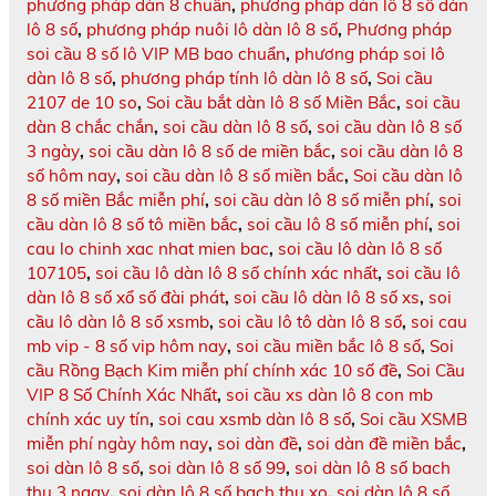
phương pháp dàn 8 chuẩn
,
phương pháp dàn lô 8 số dàn
lô 8 số
,
phương pháp nuôi lô dàn lô 8 số
,
Phương pháp
soi cầu 8 số lô VIP MB bao chuẩn
,
phương pháp soi lô
dàn lô 8 số
,
phương pháp tính lô dàn lô 8 số
,
Soi cầu
2107 de 10 so
,
Soi cầu bắt dàn lô 8 số Miền Bắc
,
soi cầu
dàn 8 chắc chắn
,
soi cầu dàn lô 8 số
,
soi cầu dàn lô 8 số
3 ngày
,
soi cầu dàn lô 8 số de miền bắc
,
soi cầu dàn lô 8
số hôm nay
,
soi cầu dàn lô 8 số miền bắc
,
Soi cầu dàn lô
8 số miền Bắc miễn phí
,
soi cầu dàn lô 8 số miễn phí
,
soi
cầu dàn lô 8 số tô miền bắc
,
soi cầu lô 8 số miễn phí
,
soi
cau lo chinh xac nhat mien bac
,
soi cầu lô dàn lô 8 số
107105
,
soi cầu lô dàn lô 8 số chính xác nhất
,
soi cầu lô
dàn lô 8 số xổ số đài phát
,
soi cầu lô dàn lô 8 số xs
,
soi
cầu lô dàn lô 8 số xsmb
,
soi cầu lô tô dàn lô 8 số
,
soi cau
mb vip - 8 số vip hôm nay
,
soi cầu miền bắc lô 8 số
,
Soi
cầu Rồng Bạch Kim miễn phí chính xác 10 số đề
,
Soi Cầu
VIP 8 Số Chính Xác Nhất
,
soi cầu xs dàn lô 8 con mb
chính xác uy tín
,
soi cau xsmb dàn lô 8 số
,
Soi cầu XSMB
miễn phí ngày hôm nay
,
soi dàn đề
,
soi dàn đề miền bắc
,
soi dàn lô 8 số
,
soi dàn lô 8 số 99
,
soi dàn lô 8 số bach
thu 3 ngay
,
soi dàn lô 8 số bach thu xo
,
soi dàn lô 8 số