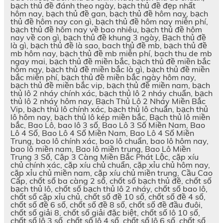
bạch thủ đề đánh theo ngày, bạch thủ đề đẹp nhất
hôm nay, bạch thủ đề gan, bạch thủ đề hôm nay, bạch
thủ đề hôm nay con gì, bạch thủ đề hôm nay miễn phí,
bạch thủ đề hôm nay về bao nhiêu, bạch thủ đề hôm
nay về con gì, bạch thủ đề khung 3 ngày, Bạch thủ đề
là gì, bạch thủ đề là sao, bach thủ đề mb, bạch thủ đề
mb hôm nay, bạch thủ đề mb miễn phí, bach thu de mb
ngay mai, bạch thủ đề miền bắc, bạch thủ đề miền bắc
hôm nay, bạch thủ đề miền bắc là gì, bạch thủ đề miền
bắc miễn phí, bạch thủ đề miền bắc ngày hôm nay,
bạch thủ đề miền bắc vip, bạch thủ đề miền nam, bạch
thủ lô 2 nháy chính xác, bạch thủ lô 2 nháy chuẩn, bạch
thủ lô 2 nháy hôm nay, Bạch Thủ Lô 2 Nháy Miền Bắc
Vip, bạch thủ lô chính xác, bạch thủ lô chuẩn, bạch thủ
lô hôm nay, bạch thủ lô kép miền bắc, Bạch thủ lô miền
bắc, Bao Lô, bao lô 3 số, Bao Lô 3 Số Miền Nam, Bao
Lô 4 Số, Bao Lô 4 Số Miền Nam, Bao Lô 4 Số Miền
Trung, bao lô chính xác, bao lô chuẩn, bao lô hôm nay,
bao lô miền nam, Bao lô miền trung, Bao Lô Miền
Trung 3 Số, Cặp 3 Càng Miền Bắc Phát Lộc, cặp xíu
chủ chính xác, cặp xíu chủ chuẩn, cặp xỉu chủ hôm nay,
cặp xỉu chủ miền nam, cặp xíu chủ miền trung, Cầu Cao
Cấp, chốt số ba càng 2 số, chốt số bạch thủ đề, chốt số
bạch thủ lô, chốt số bạch thủ lô 2 nháy, chốt số bao lô,
chốt số cặp xỉu chủ, chốt số đề 10 số, chốt số đề 4 số,
chốt số đề 6 số, chốt số đề 8 số, chốt số đề đầu đuôi,
chốt số giải 8, chốt số giải đặc biệt, chốt số lô 10 số,
chốt số lô 3 số, chốt số lô 4 số, chốt số lô 6 số, chốt số