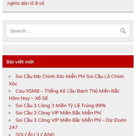
nghĩa dàn lô 8 số
Bài viết mới
Soi Cầu Mb Chính Xác Miễn Phí Soi Cầu Lô Chính
Xác
Cau XSMB – Thống Kê Cầu Bạch Thủ Miền Bắc
Hôm Nay – Xổ Số
Soi Cầu 3 Càng 3 Miền Tỷ Lệ Trúng 99%
Soi Cầu 3 Càng VIP Miền Bắc Miễn Phí
Soi Cầu 3 Càng VIP Miền Bắc Miễn Phí – Dự Đoán
247
SOI CẦU 3 CÀNG