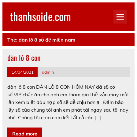
Skip
to
thanhsoide.com
content
Thẻ:
dàn lô 8 số đề miền nam
dàn lô 8 con
14/04/2021
admin
dàn lô 8 con DÀN LÔ 8 CON HÔM NAY đã số có
số VIP chắc ăn cho anh em tham gia thử vận may một
lần xem biết đâu hợp số sẽ dễ chịu hơn ạ!. Đảm bảo
lấy số của chúng tôi anh em phát tài ngay sau tối nay
nhé. Chúng tôi cam cam kết tất cả các […]
Read more