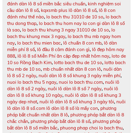
đánh dàn lô 8 số miền bắc siêu chuẩn
,
kinh nghiệm soi
cầu dàn lô 8 số
,
kqxsmb plus lô dàn lô 8 số
,
lô 8 con
đánh như thế nào
,
lo bach thu 31010 de 10 so
,
lo bach
thu dong thap
,
lo bach thu hom nay la con gi dàn lô 8 số
là sao
,
lo bach thu khung 3 ngay 31010 de 10 so
,
lo
bach thu khung max 3 ngay
,
lo bach thu mb ngay hom
nay
,
lo bach thu mien bac
,
lô chuẩn 8 con mb
,
lô dàn
miễn phí 8 số
,
lô đầu 8 câm đánh con gì
,
lô đẹp hôm nay
888
,
lô lô 8 số Miễn Phí ăn cặp đẹp nhất hôm nay
,
loto de
10 so Rồng Bạch Kim
,
lotto bach thu de 10 so
,
lotto bach
thu mb de 10 so
,
mb chuẩn nhất dàn 8 con lô
,
nuôi dàn
lô 8 số 2 ngày
,
nuôi dàn lô 8 số khung 3 ngày miễn phí
,
nuoi lo bach thu 5 ngay
,
nuoi lo bach thu.com
,
nuôi lô
dàn lô 8 số 2 ngày
,
nuôi lô dàn lô 8 số 7 ngày
,
nuôi lô
dàn lô 8 số khung 10 ngày
,
nuôi lô dàn lô 8 số khung 3
ngày dep nhat
,
nuôi lô dàn lô 8 số khung 3 ngày tôi
,
nuôi
lô dàn lô 8 số.com lô dàn lô 8 số là mấy con
,
phương
pháp bắt chuẩn nhất dàn 8 lô
,
phương pháp bắt dàn lô 8
chắc chắn
,
phương pháp bắt dàn lô 8 số
,
phương pháp
bắt dàn lô 8 số miền bắc
,
phuong phap choi lo bach thu
,