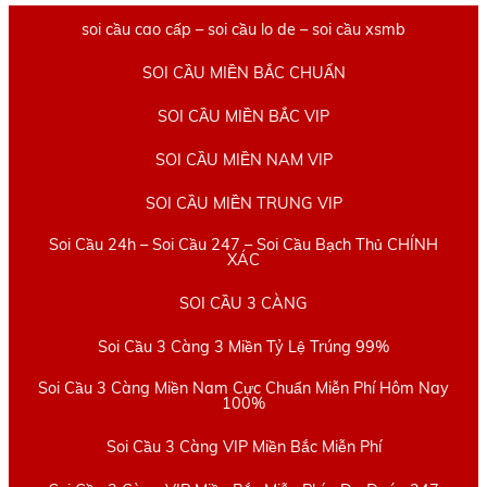
soi cầu cao cấp – soi cầu lo de – soi cầu xsmb
SOI CẦU MIỀN BẮC CHUẨN
SOI CẦU MIỀN BẮC VIP
SOI CẦU MIỀN NAM VIP
SOI CẦU MIỀN TRUNG VIP
Soi Cầu 24h – Soi Cầu 247 – Soi Cầu Bạch Thủ CHÍNH
XÁC
SOI CẦU 3 CÀNG
Soi Cầu 3 Càng 3 Miền Tỷ Lệ Trúng 99%
Soi Cầu 3 Càng Miền Nam Cực Chuẩn Miễn Phí Hôm Nay
100%
Soi Cầu 3 Càng VIP Miền Bắc Miễn Phí