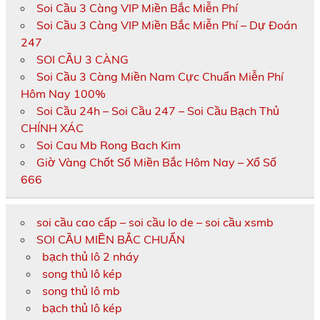
Soi Cầu 3 Càng VIP Miền Bắc Miễn Phí
Soi Cầu 3 Càng VIP Miền Bắc Miễn Phí – Dự Đoán
247
SOI CẦU 3 CÀNG
Soi Cầu 3 Càng Miền Nam Cực Chuẩn Miễn Phí
Hôm Nay 100%
Soi Cầu 24h – Soi Cầu 247 – Soi Cầu Bạch Thủ
CHÍNH XÁC
Soi Cau Mb Rong Bach Kim
Giờ Vàng Chốt Số Miền Bắc Hôm Nay – Xổ Số
666
soi cầu cao cấp – soi cầu lo de – soi cầu xsmb
SOI CẦU MIỀN BẮC CHUẨN
bạch thủ lô 2 nháy
song thủ lô kép
song thủ lô mb
bạch thủ lô kép