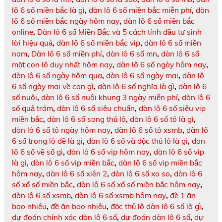
lô 6 số miền bắc là gì
,
dàn lô 6 số miền bắc miễn phí
,
dàn
lô 6 số miền bắc ngày hôm nay
,
dàn lô 6 số miền bắc
online
,
Dàn lô 6 số Miền Bắc và 5 cách tính đầu tư sinh
lời hiệu quả
,
dàn lô 6 số miền bắc vip
,
dàn lô 6 số miền
nam
,
Dàn lô 6 số miền phí
,
dàn lô 6 số mn
,
dàn lô 6 số
một con lô duy nhất hôm nay
,
dàn lô 6 số ngày hôm nay
,
dàn lô 6 số ngày hôm qua
,
dàn lô 6 số ngày mai
,
dàn lô
6 số ngày mai về con gì
,
dàn lô 6 số nghĩa là gì
,
dàn lô 6
số nuôi
,
dàn lô 6 số nuôi khung 3 ngày miễn phí
,
dàn lô 6
số quả trám
,
dàn lô 6 số siêu chuẩn
,
dàn lô 6 số siêu vip
miền bắc
,
dàn lô 6 số song thủ lô
,
dàn lô 6 số tô là gì
,
dàn lô 6 số tô ngày hôm nay
,
dàn lô 6 số tô xsmb
,
dàn lô
6 số trong lô đề là gì
,
dàn lô 6 số và độc thủ lô là gì
,
dàn
lô 6 số về số gì
,
dàn lô 6 số vip hôm nay
,
dàn lô 6 số vip
là gì
,
dàn lô 6 số vip miền bắc
,
dàn lô 6 số vip miền bắc
hôm nay
,
dàn lô 6 số xiên 2
,
dàn lô 6 số xo so
,
dàn lô 6
số xổ số miền bắc
,
dàn lô 6 số xổ số miền bắc hôm nay
,
dàn lô 6 số xsmb
,
dàn lô 6 số xsmb hôm nay
,
đè 1 ăn
bao nhiêu
,
đề ăn bao nhiêu
,
độc thủ lô dàn lô 6 số là gì
,
dự đoán chính xác dàn lô 6 số
,
dự đoán dàn lô 6 số
,
dự