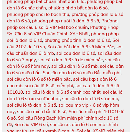
phương pháp bắt chuẩn nhất dàn 6 lô
,
phương pháp bắt
dàn lô 6 chắc chắn
,
phương pháp bắt dàn lô 6 số
,
phuong phap choi lo bach thu
,
phương pháp dàn lô 6 số
dàn lô 6 số
,
phương pháp nuôi lô dàn lô 6 số
,
Phương
pháp soi cầu 6 số lô VIP MB bao chuẩn
,
Phương Pháp
Soi Cầu 6 số VIP Chuẩn Chính Xác Nhất
,
phương pháp
soi lô dàn lô 6 số
,
phương pháp tính lô dàn lô 6 số
,
Soi
cầu 2107 de 10 so
,
Soi cầu bắt dàn lô 6 số Miền Bắc
,
soi
cầu chuẩn dàn 6 lô mb
,
soi cau dàn lô 6 số
,
soi cầu dàn
lô 6 số 3 ngày
,
soi cầu dàn lô 6 số de miền bắc
,
soi cầu
dàn lô 6 số hôm nay
,
soi cầu dàn lô 6 số mb
,
soi cầu dàn
lô 6 số miền bắc
,
Soi cầu dàn lô 6 số miền Bắc miễn phí
,
soi cầu dàn lô 6 số tô miền bắc
,
soi cầu kqxs dàn lô 6
con mb
,
soi cầu lô 6 số miễn phí
,
soi cầu lô dàn lô 6 số
101010
,
soi cầu lô dàn lô 6 số chính xác nhất
,
soi cầu lô
dàn lô 6 số xổ số đài phát
,
soi cầu lô dàn lô 6 số xsmb
,
soi cầu lô tô dàn lô 6 số
,
soi cau mb vip - 6 số vip hôm
nay
,
soi cầu miền bắc lô 6 số
,
Soi cầu miễn phí 101010 lô
6 số
,
Soi cầu Rồng Bạch Kim miễn phí chính xác 10 số
đề
,
Soi cầu VIP 6 số
,
soi cầu xs dàn lô 6 con mb chính
xác uy tín
,
soi cầu xsmb 6 con lô
,
Soi cầu XSMB miễn phí