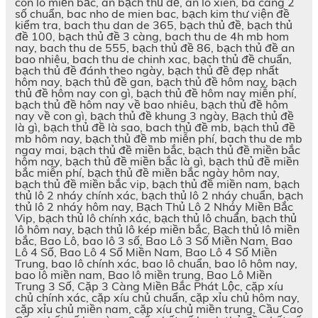
con lô miền bắc, ăn bạch thủ đề, ăn lô xiên, ba càng 2
số chuẩn, bac nho de mien bac, bạch kim thư viện đề
kiểm tra, bach thu dan de 365, bạch thủ đề, bạch thủ
đề 100, bạch thủ đề 3 càng, bach thu de 4h mb hom
nay, bach thu de 555, bạch thủ đề 86, bạch thủ đề an
bao nhiêu, bach thu de chinh xac, bạch thủ đề chuẩn,
bạch thủ đề đánh theo ngày, bạch thủ đề đẹp nhất
hôm nay, bạch thủ đề gan, bạch thủ đề hôm nay, bạch
thủ đề hôm nay con gì, bạch thủ đề hôm nay miễn phí,
bạch thủ đề hôm nay về bao nhiêu, bạch thủ đề hôm
nay về con gì, bạch thủ đề khung 3 ngày, Bạch thủ đề
là gì, bạch thủ đề là sao, bach thủ đề mb, bạch thủ đề
mb hôm nay, bạch thủ đề mb miễn phí, bach thu de mb
ngay mai, bạch thủ đề miền bắc, bạch thủ đề miền bắc
hôm nay, bạch thủ đề miền bắc là gì, bạch thủ đề miền
bắc miễn phí, bạch thủ đề miền bắc ngày hôm nay,
bạch thủ đề miền bắc vip, bạch thủ đề miền nam, bạch
thủ lô 2 nháy chính xác, bạch thủ lô 2 nháy chuẩn, bạch
thủ lô 2 nháy hôm nay, Bạch Thủ Lô 2 Nháy Miền Bắc
Vip, bạch thủ lô chính xác, bạch thủ lô chuẩn, bạch thủ
lô hôm nay, bạch thủ lô kép miền bắc, Bạch thủ lô miền
bắc, Bao Lô, bao lô 3 số, Bao Lô 3 Số Miền Nam, Bao
Lô 4 Số, Bao Lô 4 Số Miền Nam, Bao Lô 4 Số Miền
Trung, bao lô chính xác, bao lô chuẩn, bao lô hôm nay,
bao lô miền nam, Bao lô miền trung, Bao Lô Miền
Trung 3 Số, Cặp 3 Càng Miền Bắc Phát Lộc, cặp xíu
chủ chính xác, cặp xíu chủ chuẩn, cặp xỉu chủ hôm nay,
cặp xỉu chủ miền nam, cặp xíu chủ miền trung, Cầu Cao