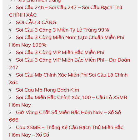
Soi Cầu 24h – Soi Cầu 247 – Soi Cầu Bạch Thủ
CHÍNH XÁC
SOI CẦU 3 CÀNG
Soi Cầu 3 Càng 3 Miền Tỷ Lệ Trúng 99%
Soi Cầu 3 Càng Miền Nam Cực Chuẩn Miễn Phí
Hôm Nay 100%
Soi Cầu 3 Càng VIP Miền Bắc Miễn Phí
Soi Cầu 3 Càng VIP Miền Bắc Miễn Phí – Dự Đoán
247
Soi Cầu Mb Chính Xác Miễn Phí Soi Cầu Lô Chính
Xác
Soi Cau Mb Rong Bach Kim
Soi Cầu Miền Bắc Chính Xác 100 – Cầu Lô XSMB
Hôm Nay
Giờ Vàng Chốt Số Miền Bắc Hôm Nay – Xổ Số
666
Cau XSMB – Thống Kê Cầu Bạch Thủ Miền Bắc
Hôm Nay – Xổ Số