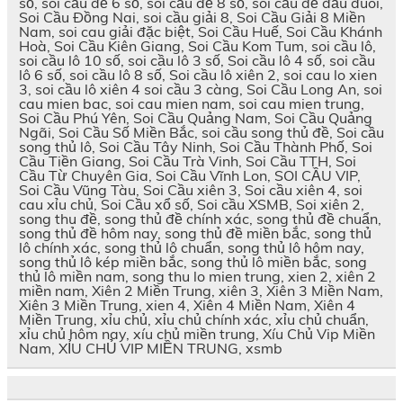
số, soi cầu đề 6 số, soi cầu đề 8 số, soi cầu đề đầu đuôi,
Soi Cầu Đồng Nai, soi cầu giải 8, Soi Cầu Giải 8 Miền
Nam, soi cau giải đặc biệt, Soi Cầu Huế, Soi Cầu Khánh
Hoà, Soi Cầu Kiên Giang, Soi Cầu Kom Tum, soi cầu lô,
soi cầu lô 10 số, soi cầu lô 3 số, Soi cầu lô 4 số, soi cầu
lô 6 số, soi cầu lô 8 số, Soi cầu lô xiên 2, soi cau lo xien
3, soi cầu lô xiên 4 soi cầu 3 càng, Soi Cầu Long An, soi
cau mien bac, soi cau mien nam, soi cau mien trung,
Soi Cầu Phú Yên, Soi Cầu Quảng Nam, Soi Cầu Quảng
Ngãi, Soi Cầu Số Miền Bắc, soi cầu song thủ đề, Soi cầu
song thủ lô, Soi Cầu Tây Ninh, Soi Cầu Thành Phố, Soi
Cầu Tiền Giang, Soi Cầu Trà Vinh, Soi Cầu TTH, Soi
Cầu Từ Chuyên Gia, Soi Cầu Vĩnh Lon, SOI CẦU VIP,
Soi Cầu Vũng Tàu, Soi Cầu xiên 3, Soi cầu xiên 4, soi
cau xỉu chủ, Soi Cầu xổ số, Soi cầu XSMB, Soi xiên 2,
song thu đề, song thủ đề chính xác, song thủ đề chuẩn,
song thủ đề hôm nay, song thủ đề miền bắc, song thủ
lô chính xác, song thủ lô chuẩn, song thủ lô hôm nay,
song thủ lô kép miền bắc, song thủ lô miền bắc, song
thủ lô miền nam, song thu lo mien trung, xien 2, xiên 2
miền nam, Xiên 2 Miền Trung, xiên 3, Xiên 3 Miền Nam,
Xiên 3 Miền Trung, xien 4, Xiên 4 Miền Nam, Xiên 4
Miền Trung, xỉu chủ, xỉu chủ chính xác, xỉu chủ chuẩn,
xỉu chủ hôm nay, xíu chủ miền trung, Xíu Chủ Vip Miền
Nam, XỈU CHỦ VIP MIỀN TRUNG, xsmb