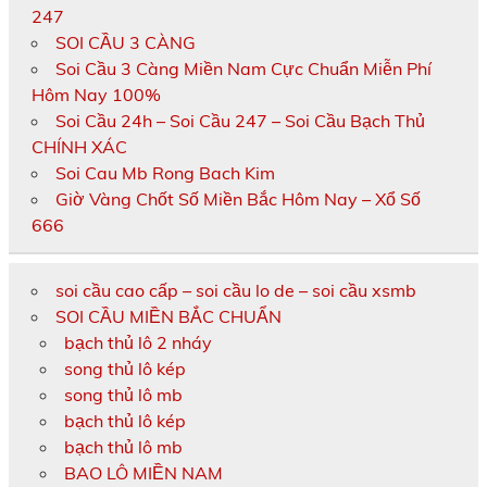
247
SOI CẦU 3 CÀNG
Soi Cầu 3 Càng Miền Nam Cực Chuẩn Miễn Phí
Hôm Nay 100%
Soi Cầu 24h – Soi Cầu 247 – Soi Cầu Bạch Thủ
CHÍNH XÁC
Soi Cau Mb Rong Bach Kim
Giờ Vàng Chốt Số Miền Bắc Hôm Nay – Xổ Số
666
soi cầu cao cấp – soi cầu lo de – soi cầu xsmb
SOI CẦU MIỀN BẮC CHUẨN
bạch thủ lô 2 nháy
song thủ lô kép
song thủ lô mb
bạch thủ lô kép
bạch thủ lô mb
BAO LÔ MIỀN NAM