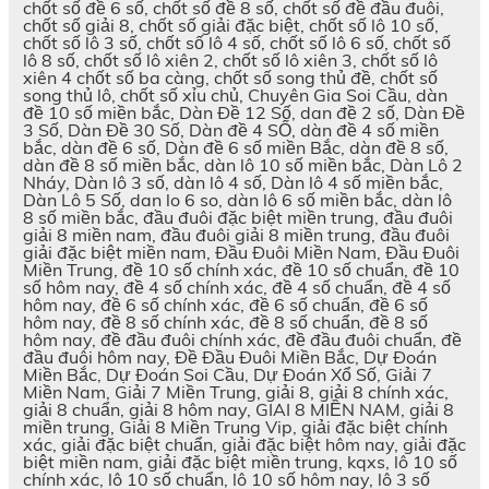
chốt số đề 6 số, chốt số đề 8 số, chốt số đề đầu đuôi,
chốt số giải 8, chốt số giải đặc biệt, chốt số lô 10 số,
chốt số lô 3 số, chốt số lô 4 số, chốt số lô 6 số, chốt số
lô 8 số, chốt số lô xiên 2, chốt số lô xiên 3, chốt số lô
xiên 4 chốt số ba càng, chốt số song thủ đề, chốt số
song thủ lô, chốt số xỉu chủ, Chuyên Gia Soi Cầu, dàn
đề 10 số miền bắc, Dàn Đề 12 Số, dan đề 2 số, Dàn Đề
3 Số, Dàn Đề 30 Số, Dàn đề 4 SỐ, dàn đề 4 số miền
bắc, dàn đề 6 số, Dàn đề 6 số miền Bắc, dàn đề 8 số,
dàn đề 8 số miền bắc, dàn lô 10 số miền bắc, Dàn Lô 2
Nháy, Dàn lô 3 số, dàn lô 4 số, Dàn lô 4 số miền bắc,
Dàn Lô 5 Số, dan lo 6 so, dàn lô 6 số miền bắc, dàn lô
8 số miền bắc, đầu đuôi đặc biệt miền trung, đầu đuôi
giải 8 miền nam, đầu đuôi giải 8 miền trung, đầu đuôi
giải đặc biệt miền nam, Đầu Đuôi Miền Nam, Đầu Đuôi
Miền Trung, đề 10 số chính xác, đề 10 số chuẩn, đề 10
số hôm nay, đề 4 số chính xác, đề 4 số chuẩn, đề 4 số
hôm nay, đề 6 số chính xác, đề 6 số chuẩn, đề 6 số
hôm nay, đề 8 số chính xác, đề 8 số chuẩn, đề 8 số
hôm nay, đề đầu đuôi chính xác, đề đầu đuôi chuẩn, đề
đầu đuôi hôm nay, Đề Đầu Đuôi Miền Bắc, Dự Đoán
Miền Bắc, Dự Đoán Soi Cầu, Dự Đoán Xổ Số, Giải 7
Miền Nam, Giải 7 Miền Trung, giải 8, giải 8 chính xác,
giải 8 chuẩn, giải 8 hôm nay, GIAI 8 MIỀN NAM, giải 8
miền trung, Giải 8 Miền Trung Vip, giải đặc biệt chính
xác, giải đặc biệt chuẩn, giải đặc biệt hôm nay, giải đặc
biệt miền nam, giải đặc biệt miền trung, kqxs, lô 10 số
chính xác, lô 10 số chuẩn, lô 10 số hôm nay, lô 3 số