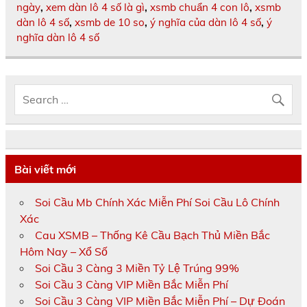
ngày
,
xem dàn lô 4 số là gì
,
xsmb chuẩn 4 con lô
,
xsmb
dàn lô 4 số
,
xsmb de 10 so
,
ý nghĩa của dàn lô 4 số
,
ý
nghĩa dàn lô 4 số
Bài viết mới
Soi Cầu Mb Chính Xác Miễn Phí Soi Cầu Lô Chính
Xác
Cau XSMB – Thống Kê Cầu Bạch Thủ Miền Bắc
Hôm Nay – Xổ Số
Soi Cầu 3 Càng 3 Miền Tỷ Lệ Trúng 99%
Soi Cầu 3 Càng VIP Miền Bắc Miễn Phí
Soi Cầu 3 Càng VIP Miền Bắc Miễn Phí – Dự Đoán