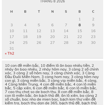
THÁNG 8 2026
H
B
T
N
S
B
C
1
2
3
4
5
6
7
8
9
10
11
12
13
14
15
16
17
18
19
20
21
22
23
24
25
26
27
28
29
30
31
« Th2
10 con đề miền bắc, 10 điểm lô ăn bao nhiêu tiền, 2
nháy ăn bao nhiêu, 2 nháy hôm nay, 3 càng 2 số chính
xác, 3 càng 2 số hôm nay, 3 càng chính xác, 3 Càng
Đầu Đuôi Miền Nam, 3 cang hom nay, 3 càng hôm nay
con gì, 3 càng miền bắc, 3 càng vip miền bắc, 4 càng,
4 Càng Miền Trung, 4 con đề miền bắc, 4 con lô miền
bắc, 5 cặp xiên, 6 con đề miền bắc, 6 con lô miền bắc,
7 cao thu chot so de bach thu, 8 con đề miền bắc, 8
con lô miền bắc, ăn bạch thủ đề, ăn lô xiên, ba càng 2
số chuẩn, bac nho de mien bac, bạch kim thư viện đề
kiểm tra, bach thu dan de 365, bạch thủ đề, bạch thủ