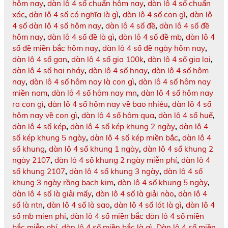
hôm nay
,
dàn lô 4 số chuẩn hôm nay
,
dàn lô 4 số chuẩn
xác
,
dàn lô 4 số có nghĩa là gì
,
dàn lô 4 số con gì
,
dàn lô
4 số dàn lô 4 số hôm nay
,
dàn lô 4 số đề
,
dàn lô 4 số đề
hôm nay
,
dàn lô 4 số đề là gì
,
dàn lô 4 số đề mb
,
dàn lô 4
số đề miền bắc hôm nay
,
dàn lô 4 số đề ngày hôm nay
,
dàn lô 4 số gan
,
dàn lô 4 số gia 100k
,
dàn lô 4 số gia lai
,
dàn lô 4 số hai nháy
,
dàn lô 4 số hnay
,
dàn lô 4 số hôm
nay
,
dàn lô 4 số hôm nay là con gì
,
dàn lô 4 số hôm nay
miền nam
,
dàn lô 4 số hôm nay mn
,
dàn lô 4 số hôm nay
ra con gì
,
dàn lô 4 số hôm nay về bao nhiêu
,
dàn lô 4 số
hôm nay về con gì
,
dàn lô 4 số hôm qua
,
dàn lô 4 số huế
,
dàn lô 4 số kép
,
dàn lô 4 số kép khung 2 ngày
,
dàn lô 4
số kép khung 5 ngày
,
dàn lô 4 số kép miền bắc
,
dàn lô 4
số khung
,
dàn lô 4 số khung 1 ngày
,
dàn lô 4 số khung 2
ngày 2107
,
dàn lô 4 số khung 2 ngày miễn phí
,
dàn lô 4
số khung 2107
,
dàn lô 4 số khung 3 ngày
,
dàn lô 4 số
khung 3 ngày rồng bạch kim
,
dàn lô 4 số khung 5 ngày
,
dàn lô 4 số là giải mấy
,
dàn lô 4 số là giải nào
,
dàn lô 4
số là ntn
,
dàn lô 4 số là sao
,
dàn lô 4 số lót là gì
,
dàn lô 4
số mb mien phi
,
dàn lô 4 số miền bắc dàn lô 4 số miền
bắc miễn phí
,
dàn lô 4 số miền bắc là gì
,
Dàn lô 4 số miền