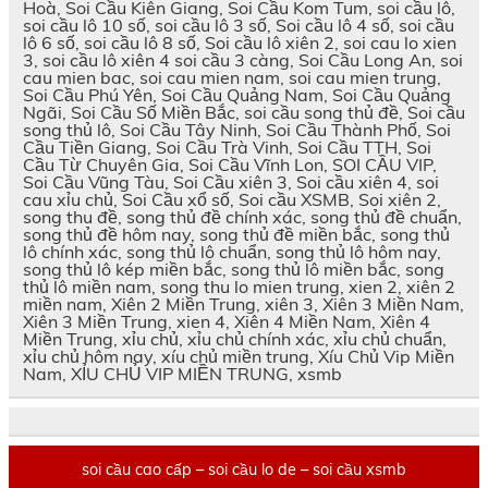
Hoà, Soi Cầu Kiên Giang, Soi Cầu Kom Tum, soi cầu lô,
soi cầu lô 10 số, soi cầu lô 3 số, Soi cầu lô 4 số, soi cầu
lô 6 số, soi cầu lô 8 số, Soi cầu lô xiên 2, soi cau lo xien
3, soi cầu lô xiên 4 soi cầu 3 càng, Soi Cầu Long An, soi
cau mien bac, soi cau mien nam, soi cau mien trung,
Soi Cầu Phú Yên, Soi Cầu Quảng Nam, Soi Cầu Quảng
Ngãi, Soi Cầu Số Miền Bắc, soi cầu song thủ đề, Soi cầu
song thủ lô, Soi Cầu Tây Ninh, Soi Cầu Thành Phố, Soi
Cầu Tiền Giang, Soi Cầu Trà Vinh, Soi Cầu TTH, Soi
Cầu Từ Chuyên Gia, Soi Cầu Vĩnh Lon, SOI CẦU VIP,
Soi Cầu Vũng Tàu, Soi Cầu xiên 3, Soi cầu xiên 4, soi
cau xỉu chủ, Soi Cầu xổ số, Soi cầu XSMB, Soi xiên 2,
song thu đề, song thủ đề chính xác, song thủ đề chuẩn,
song thủ đề hôm nay, song thủ đề miền bắc, song thủ
lô chính xác, song thủ lô chuẩn, song thủ lô hôm nay,
song thủ lô kép miền bắc, song thủ lô miền bắc, song
thủ lô miền nam, song thu lo mien trung, xien 2, xiên 2
miền nam, Xiên 2 Miền Trung, xiên 3, Xiên 3 Miền Nam,
Xiên 3 Miền Trung, xien 4, Xiên 4 Miền Nam, Xiên 4
Miền Trung, xỉu chủ, xỉu chủ chính xác, xỉu chủ chuẩn,
xỉu chủ hôm nay, xíu chủ miền trung, Xíu Chủ Vip Miền
Nam, XỈU CHỦ VIP MIỀN TRUNG, xsmb
soi cầu cao cấp – soi cầu lo de – soi cầu xsmb