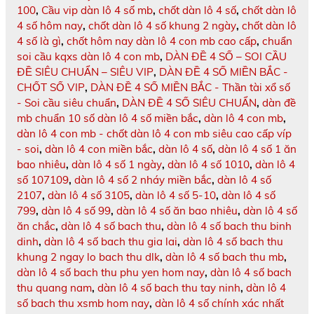
100
,
Cầu vip dàn lô 4 số mb
,
chốt dàn lô 4 số
,
chốt dàn lô
4 số hôm nay
,
chốt dàn lô 4 số khung 2 ngày
,
chốt dàn lô
4 số là gì
,
chốt hôm nay dàn lô 4 con mb cao cấp
,
chuẩn
soi cầu kqxs dàn lô 4 con mb
,
DÀN ĐỀ 4 SỐ – SOI CẦU
ĐỀ SIÊU CHUẨN – SIÊU VIP
,
DÀN ĐỀ 4 SỐ MIỀN BẮC -
CHỐT SỐ VIP
,
DÀN ĐỀ 4 SỐ MIỀN BẮC - Thần tài xổ số
- Soi cầu siêu chuẩn
,
DÀN ĐỀ 4 SỐ SIÊU CHUẨN
,
dàn đề
mb chuẩn 10 số dàn lô 4 số miền bắc
,
dàn lô 4 con mb
,
dàn lô 4 con mb - chốt dàn lô 4 con mb siêu cao cấp víp
- soi
,
dàn lô 4 con miền bắc
,
dàn lô 4 số
,
dàn lô 4 số 1 ăn
bao nhiêu
,
dàn lô 4 số 1 ngày
,
dàn lô 4 số 1010
,
dàn lô 4
số 107109
,
dàn lô 4 số 2 nháy miền bắc
,
dàn lô 4 số
2107
,
dàn lô 4 số 3105
,
dàn lô 4 số 5-10
,
dàn lô 4 số
799
,
dàn lô 4 số 99
,
dàn lô 4 số ăn bao nhiêu
,
dàn lô 4 số
ăn chắc
,
dàn lô 4 số bach thu
,
dàn lô 4 số bach thu binh
dinh
,
dàn lô 4 số bach thu gia lai
,
dàn lô 4 số bach thu
khung 2 ngay lo bach thu dlk
,
dàn lô 4 số bach thu mb
,
dàn lô 4 số bach thu phu yen hom nay
,
dàn lô 4 số bach
thu quang nam
,
dàn lô 4 số bach thu tay ninh
,
dàn lô 4
số bach thu xsmb hom nay
,
dàn lô 4 số chính xác nhất