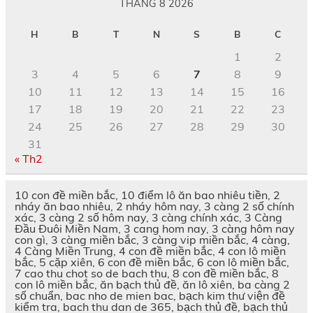
THÁNG 8 2026
H
B
T
N
S
B
C
1
2
3
4
5
6
7
8
9
10
11
12
13
14
15
16
17
18
19
20
21
22
23
24
25
26
27
28
29
30
31
« Th2
10 con đề miền bắc, 10 điểm lô ăn bao nhiêu tiền, 2
nháy ăn bao nhiêu, 2 nháy hôm nay, 3 càng 2 số chính
xác, 3 càng 2 số hôm nay, 3 càng chính xác, 3 Càng
Đầu Đuôi Miền Nam, 3 cang hom nay, 3 càng hôm nay
con gì, 3 càng miền bắc, 3 càng vip miền bắc, 4 càng,
4 Càng Miền Trung, 4 con đề miền bắc, 4 con lô miền
bắc, 5 cặp xiên, 6 con đề miền bắc, 6 con lô miền bắc,
7 cao thu chot so de bach thu, 8 con đề miền bắc, 8
con lô miền bắc, ăn bạch thủ đề, ăn lô xiên, ba càng 2
số chuẩn, bac nho de mien bac, bạch kim thư viện đề
kiểm tra, bach thu dan de 365, bạch thủ đề, bạch thủ