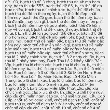
đề 100, bạch thủ đề 3 càng, bach thu de 4h mb hom
nay, bach thu de 555, bạch thủ đề 86, bạch thủ đề an
bao nhiêu, bach thu de chinh xac, bạch thủ đề chuẩn,
bạch thủ đề đánh theo ngày, bạch thủ đề đẹp nhất
hôm nay, bạch thủ đề gan, bạch thủ đề hôm nay, bạch
thủ đề hôm nay con gì, bạch thủ đề hôm nay miễn phí,
bạch thủ đề hôm nay về bao nhiêu, bạch thủ đề hôm
nay về con gì, bạch thủ đề khung 3 ngày, Bạch thủ đề
là gì, bạch thủ đề là sao, bach thủ đề mb, bạch thủ đề
mb hôm nay, bạch thủ đề mb miễn phí, bach thu de mb
ngay mai, bạch thủ đề miền bắc, bạch thủ đề miền bắc
hôm nay, bạch thủ đề miền bắc là gì, bạch thủ đề miền
bắc miễn phí, bạch thủ đề miền bắc ngày hôm nay,
bạch thủ đề miền bắc vip, bạch thủ đề miền nam, bạch
thủ lô 2 nháy chính xác, bạch thủ lô 2 nháy chuẩn, bạch
thủ lô 2 nháy hôm nay, Bạch Thủ Lô 2 Nháy Miền Bắc
Vip, bạch thủ lô chính xác, bạch thủ lô chuẩn, bạch thủ
lô hôm nay, bạch thủ lô kép miền bắc, Bạch thủ lô miền
bắc, Bao Lô, bao lô 3 số, Bao Lô 3 Số Miền Nam, Bao
Lô 4 Số, Bao Lô 4 Số Miền Nam, Bao Lô 4 Số Miền
Trung, bao lô chính xác, bao lô chuẩn, bao lô hôm nay,
bao lô miền nam, Bao lô miền trung, Bao Lô Miền
Trung 3 Số, Cặp 3 Càng Miền Bắc Phát Lộc, cặp xíu
chủ chính xác, cặp xíu chủ chuẩn, cặp xỉu chủ hôm nay,
cặp xỉu chủ miền nam, cặp xíu chủ miền trung, Cầu Cao
Cấp, chốt số ba càng 2 số, chốt số bạch thủ đề, chốt số
bạch thủ lô, chốt số bạch thủ lô 2 nháy, chốt số bao lô,
chốt số cặp xỉu chủ, chốt số đề 10 số, chốt số đề 4 số,