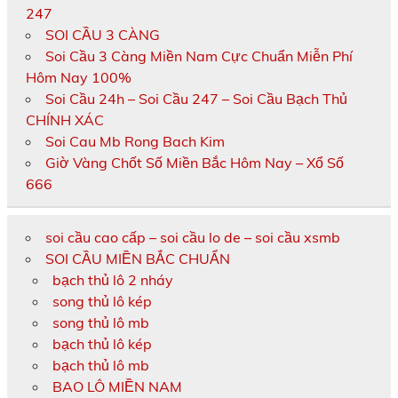
247
SOI CẦU 3 CÀNG
Soi Cầu 3 Càng Miền Nam Cực Chuẩn Miễn Phí
Hôm Nay 100%
Soi Cầu 24h – Soi Cầu 247 – Soi Cầu Bạch Thủ
CHÍNH XÁC
Soi Cau Mb Rong Bach Kim
Giờ Vàng Chốt Số Miền Bắc Hôm Nay – Xổ Số
666
soi cầu cao cấp – soi cầu lo de – soi cầu xsmb
SOI CẦU MIỀN BẮC CHUẨN
bạch thủ lô 2 nháy
song thủ lô kép
song thủ lô mb
bạch thủ lô kép
bạch thủ lô mb
BAO LÔ MIỀN NAM