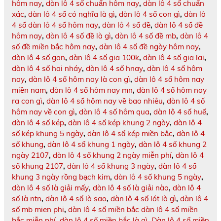
hôm nay
,
dàn lô 4 số chuẩn hôm nay
,
dàn lô 4 số chuẩn
xác
,
dàn lô 4 số có nghĩa là gì
,
dàn lô 4 số con gì
,
dàn lô
4 số dàn lô 4 số hôm nay
,
dàn lô 4 số đề
,
dàn lô 4 số đề
hôm nay
,
dàn lô 4 số đề là gì
,
dàn lô 4 số đề mb
,
dàn lô 4
số đề miền bắc hôm nay
,
dàn lô 4 số đề ngày hôm nay
,
dàn lô 4 số gan
,
dàn lô 4 số gia 100k
,
dàn lô 4 số gia lai
,
dàn lô 4 số hai nháy
,
dàn lô 4 số hnay
,
dàn lô 4 số hôm
nay
,
dàn lô 4 số hôm nay là con gì
,
dàn lô 4 số hôm nay
miền nam
,
dàn lô 4 số hôm nay mn
,
dàn lô 4 số hôm nay
ra con gì
,
dàn lô 4 số hôm nay về bao nhiêu
,
dàn lô 4 số
hôm nay về con gì
,
dàn lô 4 số hôm qua
,
dàn lô 4 số huế
,
dàn lô 4 số kép
,
dàn lô 4 số kép khung 2 ngày
,
dàn lô 4
số kép khung 5 ngày
,
dàn lô 4 số kép miền bắc
,
dàn lô 4
số khung
,
dàn lô 4 số khung 1 ngày
,
dàn lô 4 số khung 2
ngày 2107
,
dàn lô 4 số khung 2 ngày miễn phí
,
dàn lô 4
số khung 2107
,
dàn lô 4 số khung 3 ngày
,
dàn lô 4 số
khung 3 ngày rồng bạch kim
,
dàn lô 4 số khung 5 ngày
,
dàn lô 4 số là giải mấy
,
dàn lô 4 số là giải nào
,
dàn lô 4
số là ntn
,
dàn lô 4 số là sao
,
dàn lô 4 số lót là gì
,
dàn lô 4
số mb mien phi
,
dàn lô 4 số miền bắc dàn lô 4 số miền
bắc miễn phí
,
dàn lô 4 số miền bắc là gì
,
Dàn lô 4 số miền