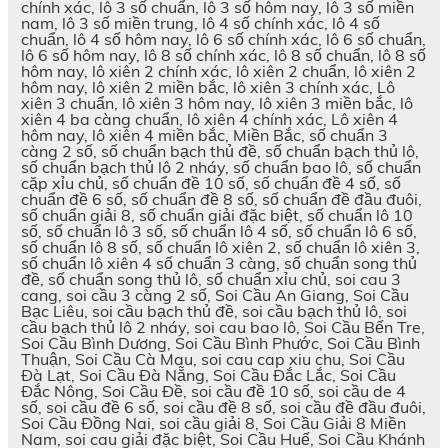
chính xác, lô 3 số chuẩn, lô 3 số hôm nay, lô 3 số miền
nam, lô 3 số miền trung, lô 4 số chính xác, lô 4 số
chuẩn, lô 4 số hôm nay, lô 6 số chính xác, lô 6 số chuẩn,
lô 6 số hôm nay, lô 8 số chính xác, lô 8 số chuẩn, lô 8 số
hôm nay, lô xiên 2 chính xác, lô xiên 2 chuẩn, lô xiên 2
hôm nay, lô xiên 2 miền bắc, lô xiên 3 chính xác, Lô
xiên 3 chuẩn, lô xiên 3 hôm nay, lô xiên 3 miền bắc, lô
xiên 4 ba càng chuẩn, lô xiên 4 chính xác, Lô xiên 4
hôm nay, lô xiên 4 miền bắc, Miền Bắc, số chuẩn 3
càng 2 số, số chuẩn bạch thủ đề, số chuẩn bạch thủ lô,
số chuẩn bạch thủ lô 2 nháy, số chuẩn bao lô, số chuẩn
cặp xỉu chủ, số chuẩn đề 10 số, số chuẩn đề 4 số, số
chuẩn đề 6 số, số chuẩn đề 8 số, số chuẩn đề đầu đuôi,
số chuẩn giải 8, số chuẩn giải đặc biệt, số chuẩn lô 10
số, số chuẩn lô 3 số, số chuẩn lô 4 số, số chuẩn lô 6 số,
số chuẩn lô 8 số, số chuẩn lô xiên 2, số chuẩn lô xiên 3,
số chuẩn lô xiên 4 số chuẩn 3 càng, số chuẩn song thủ
đề, số chuẩn song thủ lô, số chuẩn xỉu chủ, soi cau 3
cang, soi cầu 3 càng 2 số, Soi Cầu An Giang, Soi Cầu
Bạc Liêu, soi cầu bạch thủ đề, soi cầu bạch thủ lô, soi
cầu bạch thủ lô 2 nháy, soi cau bao lô, Soi Cầu Bến Tre,
Soi Cầu Bình Dương, Soi Cầu Bình Phước, Soi Cầu Bình
Thuận, Soi Cầu Cà Mau, soi cau cap xiu chu, Soi Cầu
Đà Lạt, Soi Cầu Đà Nẵng, Soi Cầu Đắc Lắc, Soi Cầu
Đắc Nông, Soi Cầu Đề, soi cầu đề 10 số, soi cầu de 4
số, soi cầu đề 6 số, soi cầu đề 8 số, soi cầu đề đầu đuôi,
Soi Cầu Đồng Nai, soi cầu giải 8, Soi Cầu Giải 8 Miền
Nam, soi cau giải đặc biệt, Soi Cầu Huế, Soi Cầu Khánh