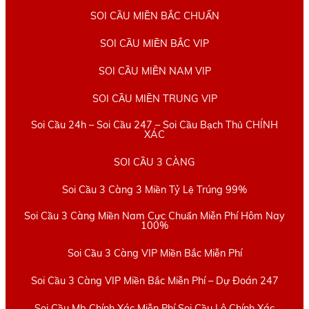
SOI CẦU MIỀN BẮC CHUẨN
SOI CẦU MIỀN BẮC VIP
SOI CẦU MIỀN NAM VIP
SOI CẦU MIỀN TRUNG VIP
Soi Cầu 24h – Soi Cầu 247 – Soi Cầu Bạch Thủ CHÍNH
XÁC
SOI CẦU 3 CÀNG
Soi Cầu 3 Càng 3 Miền Tỷ Lệ Trúng 99%
Soi Cầu 3 Càng Miền Nam Cực Chuẩn Miễn Phí Hôm Nay
100%
Soi Cầu 3 Càng VIP Miền Bắc Miễn Phí
Soi Cầu 3 Càng VIP Miền Bắc Miễn Phí – Dự Đoán 247
Soi Cầu Mb Chính Xác Miễn Phí Soi Cầu Lô Chính Xác