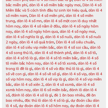
bắc miễn phí
,
dàn lô 4 số miền bắc ngày mai
,
Dàn lô 4 số
Miền Bắc và 5 cách tính đầu tư sinh lời hiệu quả
,
dàn lô 4
số miền nam
,
Dàn lô 4 số miền phí
,
dàn lô 4 số miền
trung
,
dàn lô 4 số mn
,
dàn lô 4 số một con lô duy nhất
hôm nay
,
dàn lô 4 số nằm ở đâu
,
dàn lô 4 số ngày hôm
nay
,
dàn lô 4 số ngày hôm qua
,
dàn lô 4 số ngày mai
,
dàn lô 4 số nghĩa là gì
,
dàn lô 4 số nuôi
,
dàn lô 4 số nuôi
2 ngày
,
dàn lô 4 số quả trám
,
Dàn lô 4 số siêu chuẩn
,
dàn lô 4 số siêu vip miền bắc
,
dàn lô 4 số soi cầu
,
dàn lô
4 số song thủ lô
,
dàn lô 4 số thành phố
,
dàn lô 4 số tô
,
dàn lô 4 số tô là gì
,
dàn lô 4 số tô miền bắc
,
dàn lô 4 số
tô miền bắc hôm nay
,
dàn lô 4 số tô xsmb
,
dàn lô 4 số
trong lô đề là gì
,
dàn lô 4 số và độc thủ lô là gì
,
dàn lô 4
số về con gì
,
dàn lô 4 số về số gì
,
dàn lô 4 số vip
,
dàn lô 4
số vip hôm nay
,
dàn lô 4 số vip là gì
,
dàn lô 4 số vip miền
bắc
,
dàn lô 4 số xiên 2
,
dàn lô 4 số xsmb
,
dàn lô 4 số
xsmb hôm nay
,
dàn lô 6 số miền bắc
,
đánh lô dàn lô 4
số
,
đánh lô dàn lô 4 số là gì
,
đè 1 ăn bao nhiêu
,
đề ăn
bao nhiêu
,
độc thủ lô dàn lô 4 số là gì
,
dự đoán cầu dàn
lô 4 số
,
dự đoán dàn lô 4 số hôm nay
,
dự đoán dàn lô 4