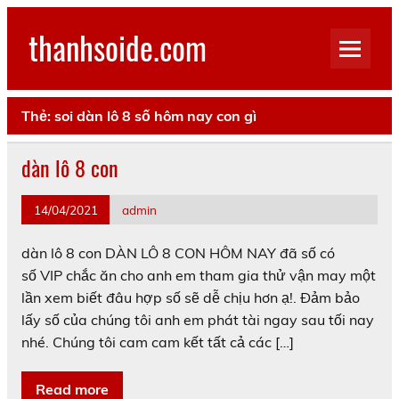
Skip
to
thanhsoide.com
content
Thẻ:
soi dàn lô 8 số hôm nay con gì
dàn lô 8 con
14/04/2021
admin
dàn lô 8 con DÀN LÔ 8 CON HÔM NAY đã số có
số VIP chắc ăn cho anh em tham gia thử vận may một
lần xem biết đâu hợp số sẽ dễ chịu hơn ạ!. Đảm bảo
lấy số của chúng tôi anh em phát tài ngay sau tối nay
nhé. Chúng tôi cam cam kết tất cả các […]
Read more