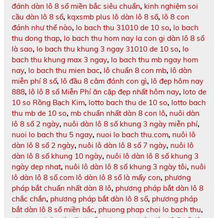
đánh dàn lô 8 số miền bắc siêu chuẩn
,
kinh nghiệm soi
cầu dàn lô 8 số
,
kqxsmb plus lô dàn lô 8 số
,
lô 8 con
đánh như thế nào
,
lo bach thu 31010 de 10 so
,
lo bach
thu dong thap
,
lo bach thu hom nay la con gi dàn lô 8 số
là sao
,
lo bach thu khung 3 ngay 31010 de 10 so
,
lo
bach thu khung max 3 ngay
,
lo bach thu mb ngay hom
nay
,
lo bach thu mien bac
,
lô chuẩn 8 con mb
,
lô dàn
miễn phí 8 số
,
lô đầu 8 câm đánh con gì
,
lô đẹp hôm nay
888
,
lô lô 8 số Miễn Phí ăn cặp đẹp nhất hôm nay
,
loto de
10 so Rồng Bạch Kim
,
lotto bach thu de 10 so
,
lotto bach
thu mb de 10 so
,
mb chuẩn nhất dàn 8 con lô
,
nuôi dàn
lô 8 số 2 ngày
,
nuôi dàn lô 8 số khung 3 ngày miễn phí
,
nuoi lo bach thu 5 ngay
,
nuoi lo bach thu.com
,
nuôi lô
dàn lô 8 số 2 ngày
,
nuôi lô dàn lô 8 số 7 ngày
,
nuôi lô
dàn lô 8 số khung 10 ngày
,
nuôi lô dàn lô 8 số khung 3
ngày dep nhat
,
nuôi lô dàn lô 8 số khung 3 ngày tôi
,
nuôi
lô dàn lô 8 số.com lô dàn lô 8 số là mấy con
,
phương
pháp bắt chuẩn nhất dàn 8 lô
,
phương pháp bắt dàn lô 8
chắc chắn
,
phương pháp bắt dàn lô 8 số
,
phương pháp
bắt dàn lô 8 số miền bắc
,
phuong phap choi lo bach thu
,