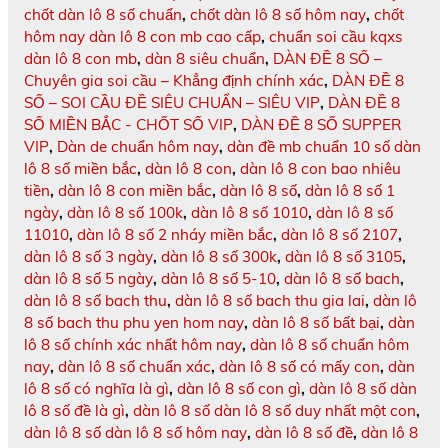
chốt dàn lô 8 số chuẩn
,
chốt dàn lô 8 số hôm nay
,
chốt
hôm nay dàn lô 8 con mb cao cấp
,
chuẩn soi cầu kqxs
dàn lô 8 con mb
,
dàn 8 siêu chuẩn
,
DÀN ĐỀ 8 SỐ –
Chuyên gia soi cầu – Khẳng định chính xác
,
DÀN ĐỀ 8
SỐ – SOI CẦU ĐỀ SIÊU CHUẨN – SIÊU VIP
,
DÀN ĐỀ 8
SỐ MIỀN BẮC - CHỐT SỐ VIP
,
DÀN ĐỀ 8 SỐ SUPPER
VIP
,
Dàn de chuẩn hôm nay
,
dàn đề mb chuẩn 10 số dàn
lô 8 số miền bắc
,
dàn lô 8 con
,
dàn lô 8 con bao nhiêu
tiền
,
dàn lô 8 con miền bắc
,
dàn lô 8 số
,
dàn lô 8 số 1
ngày
,
dàn lô 8 số 100k
,
dàn lô 8 số 1010
,
dàn lô 8 số
11010
,
dàn lô 8 số 2 nháy miền bắc
,
dàn lô 8 số 2107
,
dàn lô 8 số 3 ngày
,
dàn lô 8 số 300k
,
dàn lô 8 số 3105
,
dàn lô 8 số 5 ngày
,
dàn lô 8 số 5-10
,
dàn lô 8 số bach
,
dàn lô 8 số bach thu
,
dàn lô 8 số bach thu gia lai
,
dàn lô
8 số bach thu phu yen hom nay
,
dàn lô 8 số bất bại
,
dàn
lô 8 số chính xác nhất hôm nay
,
dàn lô 8 số chuẩn hôm
nay
,
dàn lô 8 số chuẩn xác
,
dàn lô 8 số có mấy con
,
dàn
lô 8 số có nghĩa là gì
,
dàn lô 8 số con gì
,
dàn lô 8 số dàn
lô 8 số đề là gì
,
dàn lô 8 số dàn lô 8 số duy nhất một con
,
dàn lô 8 số dàn lô 8 số hôm nay
,
dàn lô 8 số đề
,
dàn lô 8