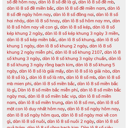
số đề hôm nay
,
dàn lô 8 số đề là gì
,
dàn lô 8 số đề mb
,
dàn lô 8 số đề miền bắc
,
dàn lô 8 số đề miền nam
,
dàn lô
8 số đề ngày hôm nay
,
dàn lô 8 số đồng nai
,
dàn lô 8 số
hai nháy
,
dàn lô 8 số hnay
,
dàn lô 8 số hôm nay mn
,
dàn
lô 8 số hôm nay về con gì
,
dàn lô 8 số kép
,
dàn lô 8 số
kép khung 2 ngày
,
dàn lô 8 số kép khung 3 ngày 3 miền
,
dàn lô 8 số kép miền bắc
,
dàn lô 8 số khung
,
dàn lô 8 số
khung 1 ngày
,
dàn lô 8 số khung 2 ngày
,
dàn lô 8 số
khung 2 ngày miễn phí
,
dàn lô 8 số khung 2107
,
dàn lô 8
số khung 3 ngày
,
dàn lô 8 số khung 3 ngày chuẩn
,
dàn lô
8 số khung 3 ngày rồng bạch kim
,
dàn lô 8 số khung 5
ngày
,
dàn lô 8 số là giải mấy
,
dàn lô 8 số là giải nào
,
dàn
lô 8 số là j
,
dàn lô 8 số là ntn
,
dàn lô 8 số mb
,
dàn lô 8 số
mb mien phi
,
dàn lô 8 số miền bắc
,
dàn lô 8 số miền bắc
là gì
,
Dàn lô 8 số miền bắc miễn phí
,
dàn lô 8 số miền bắc
ngày mai
,
dàn lô 8 số miền bắc vip
,
dàn lô 8 số miền
nam
,
dàn lô 8 số miền trung
,
dàn lô 8 số mn
,
dàn lô 8 số
một con lô duy nhất hôm nay
,
dàn lô 8 số ngày hôm nay
,
dàn lô 8 số ngày hôm qua
,
dàn lô 8 số ngày mai về con
gì
,
dàn lô 8 số nuôi
,
dàn lô 8 số nuôi 2 ngày
,
dàn lô 8 số
quả trám
,
dàn lô 8 số rồng bạch kim
,
Dàn lô 8 số siêu