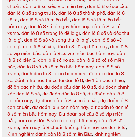
chuẩn
,
dàn lô 8 số siêu vip miền bắc
,
dàn lô 8 số soi cầu
,
dàn lô 8 số song thủ lô
,
dàn lô 8 số thành phố
,
dàn lô 8
số tô
,
dàn lô 8 số tô miền bắc
,
dàn lô 8 số tô miền bắc
hôm nay
,
dàn lô 8 số tô ngày hôm nay
,
dàn lô 8 số tô
xsmb
,
dàn lô 8 số trong lô đề là gì
,
dàn lô 8 số và độc thủ
lô là gì
,
dàn lô 8 số và song thủ lô là gì
,
dàn lô 8 số về
con gì
,
dàn lô 8 số vip
,
dàn lô 8 số vip hôm nay
,
dàn lô 8
số vip miền bắc
,
dàn lô 8 số vip miền bắc hôm nay
,
dàn
lô 8 số xiên 3
,
dàn lô 8 số xo so
,
dàn lô 8 số xổ số miền
bắc
,
dàn lô 8 số xổ số miền bắc hôm nay
,
dàn lô 8 số
xsmb
,
đánh dàn lô 8 số an bao nhiêu
,
đánh lô dàn lô 8
số
,
đánh như nào thì có lãi dàn lô 8
,
đè 1 ăn bao nhiêu
,
đề ăn bao nhiêu
,
dự đoán cầu dàn lô 8 số
,
dự đoán chính
xác dàn lô 8 số
,
dự đoán dàn lô 8 số
,
dự đoán dàn lô 8
số hôm nay
,
dự đoán dàn lô 8 số miền bắc
,
dự đoán lô 8
con chuẩn
,
dự đoán lô 8 con hôm nay
,
dự đoán lô dàn lô
8 số miền bắc hôm nay
,
Dự đoán soi cầu 8 số vip miền
bắc
,
hôm nay dàn 8 số có con gì
,
hôm nay dàn lô 8 số
xsmb
,
hôm nay lô 8 chuẩn không
,
hôm nay soi dàn 8 lô
,
Kinh nghiệm đánh dàn lô 8 số miền Bắc
,
kinh nghiệm