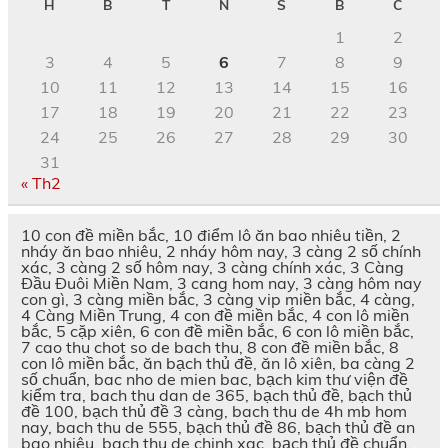
H
B
T
N
S
B
C
1
2
3
4
5
6
7
8
9
10
11
12
13
14
15
16
17
18
19
20
21
22
23
24
25
26
27
28
29
30
31
« Th2
10 con đề miền bắc, 10 điểm lô ăn bao nhiêu tiền, 2
nháy ăn bao nhiêu, 2 nháy hôm nay, 3 càng 2 số chính
xác, 3 càng 2 số hôm nay, 3 càng chính xác, 3 Càng
Đầu Đuôi Miền Nam, 3 cang hom nay, 3 càng hôm nay
con gì, 3 càng miền bắc, 3 càng vip miền bắc, 4 càng,
4 Càng Miền Trung, 4 con đề miền bắc, 4 con lô miền
bắc, 5 cặp xiên, 6 con đề miền bắc, 6 con lô miền bắc,
7 cao thu chot so de bach thu, 8 con đề miền bắc, 8
con lô miền bắc, ăn bạch thủ đề, ăn lô xiên, ba càng 2
số chuẩn, bac nho de mien bac, bạch kim thư viện đề
kiểm tra, bach thu dan de 365, bạch thủ đề, bạch thủ
đề 100, bạch thủ đề 3 càng, bach thu de 4h mb hom
nay, bach thu de 555, bạch thủ đề 86, bạch thủ đề an
bao nhiêu, bach thu de chinh xac, bạch thủ đề chuẩn,