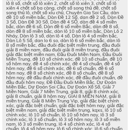
lô 8 số, chốt số lô xiên 2, chốt số lô xiên 3, chốt số lô
xiên 4 chốt số ba càng, chốt số song thủ đề, chốt số
song thủ lô, chốt số xỉu chủ, Chuyên Gia Soi Cầu, dàn
đề 10 số miền bắc, Dàn Đề 12 Số, dan đề 2 số, Dàn Đề
3 Số, Dàn Đề 30 Số, Dàn đề 4 SỐ, dàn đề 4 số miền
bắc, dàn đề 6 số, Dàn đề 6 số miền Bắc, dàn đề 8 số,
dàn đề 8 số miền bắc, dàn lô 10 số miền bắc, Dàn Lô 2
Nháy, Dàn lô 3 số, dàn lô 4 số, Dàn lô 4 số miền bắc,
Dàn Lô 5 Số, dan lo 6 so, dàn lô 6 số miền bắc, dàn lô
8 số miền bắc, đầu đuôi đặc biệt miền trung, đầu đuôi
giải 8 miền nam, đầu đuôi giải 8 miền trung, đầu đuôi
giải đặc biệt miền nam, Đầu Đuôi Miền Nam, Đầu Đuôi
Miền Trung, đề 10 số chính xác, đề 10 số chuẩn, đề 10
số hôm nay, đề 4 số chính xác, đề 4 số chuẩn, đề 4 số
hôm nay, đề 6 số chính xác, đề 6 số chuẩn, đề 6 số
hôm nay, đề 8 số chính xác, đề 8 số chuẩn, đề 8 số
hôm nay, đề đầu đuôi chính xác, đề đầu đuôi chuẩn, đề
đầu đuôi hôm nay, Đề Đầu Đuôi Miền Bắc, Dự Đoán
Miền Bắc, Dự Đoán Soi Cầu, Dự Đoán Xổ Số, Giải 7
Miền Nam, Giải 7 Miền Trung, giải 8, giải 8 chính xác,
giải 8 chuẩn, giải 8 hôm nay, GIAI 8 MIỀN NAM, giải 8
miền trung, Giải 8 Miền Trung Vip, giải đặc biệt chính
xác, giải đặc biệt chuẩn, giải đặc biệt hôm nay, giải đặc
biệt miền nam, giải đặc biệt miền trung, kqxs, lô 10 số
chính xác, lô 10 số chuẩn, lô 10 số hôm nay, lô 3 số
chính xác, lô 3 số chuẩn, lô 3 số hôm nay, lô 3 số miền
nam, lô 3 số miền trung, lô 4 số chính xác, lô 4 số
chuẩn, lô 4 số hôm nay, lô 6 số chính xác, lô 6 số chuẩn,