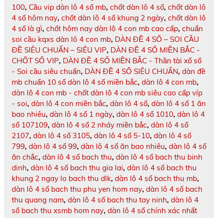
100
,
Cầu vip dàn lô 4 số mb
,
chốt dàn lô 4 số
,
chốt dàn lô
4 số hôm nay
,
chốt dàn lô 4 số khung 2 ngày
,
chốt dàn lô
4 số là gì
,
chốt hôm nay dàn lô 4 con mb cao cấp
,
chuẩn
soi cầu kqxs dàn lô 4 con mb
,
DÀN ĐỀ 4 SỐ – SOI CẦU
ĐỀ SIÊU CHUẨN – SIÊU VIP
,
DÀN ĐỀ 4 SỐ MIỀN BẮC -
CHỐT SỐ VIP
,
DÀN ĐỀ 4 SỐ MIỀN BẮC - Thần tài xổ số
- Soi cầu siêu chuẩn
,
DÀN ĐỀ 4 SỐ SIÊU CHUẨN
,
dàn đề
mb chuẩn 10 số dàn lô 4 số miền bắc
,
dàn lô 4 con mb
,
dàn lô 4 con mb - chốt dàn lô 4 con mb siêu cao cấp víp
- soi
,
dàn lô 4 con miền bắc
,
dàn lô 4 số
,
dàn lô 4 số 1 ăn
bao nhiêu
,
dàn lô 4 số 1 ngày
,
dàn lô 4 số 1010
,
dàn lô 4
số 107109
,
dàn lô 4 số 2 nháy miền bắc
,
dàn lô 4 số
2107
,
dàn lô 4 số 3105
,
dàn lô 4 số 5-10
,
dàn lô 4 số
799
,
dàn lô 4 số 99
,
dàn lô 4 số ăn bao nhiêu
,
dàn lô 4 số
ăn chắc
,
dàn lô 4 số bach thu
,
dàn lô 4 số bach thu binh
dinh
,
dàn lô 4 số bach thu gia lai
,
dàn lô 4 số bach thu
khung 2 ngay lo bach thu dlk
,
dàn lô 4 số bach thu mb
,
dàn lô 4 số bach thu phu yen hom nay
,
dàn lô 4 số bach
thu quang nam
,
dàn lô 4 số bach thu tay ninh
,
dàn lô 4
số bach thu xsmb hom nay
,
dàn lô 4 số chính xác nhất