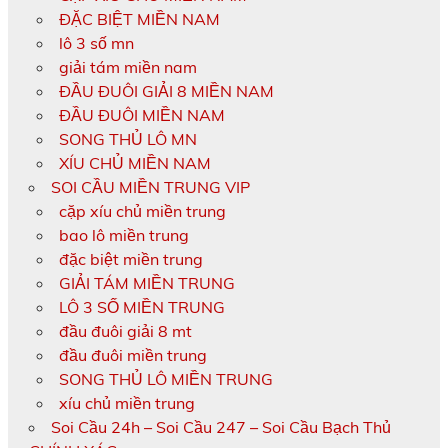
ĐẶC BIỆT MIỀN NAM
lô 3 số mn
giải tám miền nam
ĐẦU ĐUÔI GIẢI 8 MIỀN NAM
ĐẦU ĐUÔI MIỀN NAM
SONG THỦ LÔ MN
XÍU CHỦ MIỀN NAM
SOI CẦU MIỀN TRUNG VIP
cặp xíu chủ miền trung
bao lô miền trung
đặc biệt miền trung
GIẢI TÁM MIỀN TRUNG
LÔ 3 SỐ MIỀN TRUNG
đầu đuôi giải 8 mt
đầu đuôi miền trung
SONG THỦ LÔ MIỀN TRUNG
xíu chủ miền trung
Soi Cầu 24h – Soi Cầu 247 – Soi Cầu Bạch Thủ