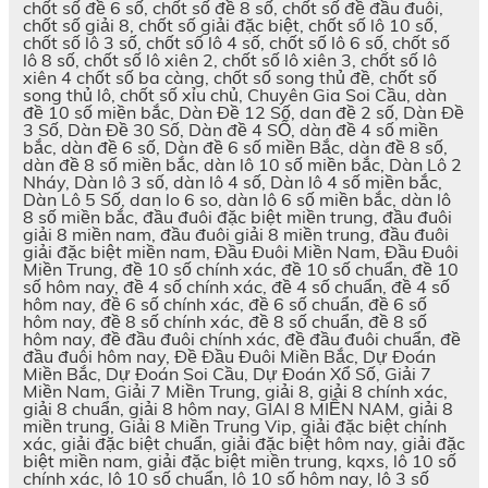
chốt số đề 6 số, chốt số đề 8 số, chốt số đề đầu đuôi,
chốt số giải 8, chốt số giải đặc biệt, chốt số lô 10 số,
chốt số lô 3 số, chốt số lô 4 số, chốt số lô 6 số, chốt số
lô 8 số, chốt số lô xiên 2, chốt số lô xiên 3, chốt số lô
xiên 4 chốt số ba càng, chốt số song thủ đề, chốt số
song thủ lô, chốt số xỉu chủ, Chuyên Gia Soi Cầu, dàn
đề 10 số miền bắc, Dàn Đề 12 Số, dan đề 2 số, Dàn Đề
3 Số, Dàn Đề 30 Số, Dàn đề 4 SỐ, dàn đề 4 số miền
bắc, dàn đề 6 số, Dàn đề 6 số miền Bắc, dàn đề 8 số,
dàn đề 8 số miền bắc, dàn lô 10 số miền bắc, Dàn Lô 2
Nháy, Dàn lô 3 số, dàn lô 4 số, Dàn lô 4 số miền bắc,
Dàn Lô 5 Số, dan lo 6 so, dàn lô 6 số miền bắc, dàn lô
8 số miền bắc, đầu đuôi đặc biệt miền trung, đầu đuôi
giải 8 miền nam, đầu đuôi giải 8 miền trung, đầu đuôi
giải đặc biệt miền nam, Đầu Đuôi Miền Nam, Đầu Đuôi
Miền Trung, đề 10 số chính xác, đề 10 số chuẩn, đề 10
số hôm nay, đề 4 số chính xác, đề 4 số chuẩn, đề 4 số
hôm nay, đề 6 số chính xác, đề 6 số chuẩn, đề 6 số
hôm nay, đề 8 số chính xác, đề 8 số chuẩn, đề 8 số
hôm nay, đề đầu đuôi chính xác, đề đầu đuôi chuẩn, đề
đầu đuôi hôm nay, Đề Đầu Đuôi Miền Bắc, Dự Đoán
Miền Bắc, Dự Đoán Soi Cầu, Dự Đoán Xổ Số, Giải 7
Miền Nam, Giải 7 Miền Trung, giải 8, giải 8 chính xác,
giải 8 chuẩn, giải 8 hôm nay, GIAI 8 MIỀN NAM, giải 8
miền trung, Giải 8 Miền Trung Vip, giải đặc biệt chính
xác, giải đặc biệt chuẩn, giải đặc biệt hôm nay, giải đặc
biệt miền nam, giải đặc biệt miền trung, kqxs, lô 10 số
chính xác, lô 10 số chuẩn, lô 10 số hôm nay, lô 3 số