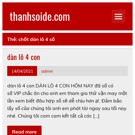
Skip
to
thanhsoide.com
content
Thẻ:
chốt dàn lô 4 số
dàn lô 4 con
14/04/2021
admin
dàn lô 4 con DÀN LÔ 4 CON HÔM NAY đã số có
số VIP chắc ăn cho anh em tham gia thử vận may một
lần xem biết đâu hợp số sẽ dễ chịu hơn ạ!. Đảm bảo
lấy số của chúng tôi anh em phát tài ngay sau tối nay
nhé. Chúng tôi cam cam kết tất cả các […]
Read more