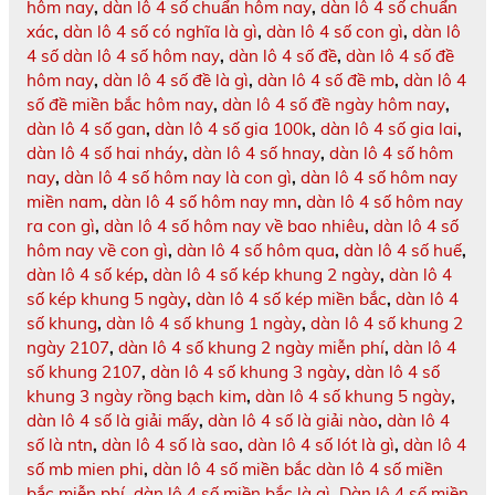
hôm nay
,
dàn lô 4 số chuẩn hôm nay
,
dàn lô 4 số chuẩn
xác
,
dàn lô 4 số có nghĩa là gì
,
dàn lô 4 số con gì
,
dàn lô
4 số dàn lô 4 số hôm nay
,
dàn lô 4 số đề
,
dàn lô 4 số đề
hôm nay
,
dàn lô 4 số đề là gì
,
dàn lô 4 số đề mb
,
dàn lô 4
số đề miền bắc hôm nay
,
dàn lô 4 số đề ngày hôm nay
,
dàn lô 4 số gan
,
dàn lô 4 số gia 100k
,
dàn lô 4 số gia lai
,
dàn lô 4 số hai nháy
,
dàn lô 4 số hnay
,
dàn lô 4 số hôm
nay
,
dàn lô 4 số hôm nay là con gì
,
dàn lô 4 số hôm nay
miền nam
,
dàn lô 4 số hôm nay mn
,
dàn lô 4 số hôm nay
ra con gì
,
dàn lô 4 số hôm nay về bao nhiêu
,
dàn lô 4 số
hôm nay về con gì
,
dàn lô 4 số hôm qua
,
dàn lô 4 số huế
,
dàn lô 4 số kép
,
dàn lô 4 số kép khung 2 ngày
,
dàn lô 4
số kép khung 5 ngày
,
dàn lô 4 số kép miền bắc
,
dàn lô 4
số khung
,
dàn lô 4 số khung 1 ngày
,
dàn lô 4 số khung 2
ngày 2107
,
dàn lô 4 số khung 2 ngày miễn phí
,
dàn lô 4
số khung 2107
,
dàn lô 4 số khung 3 ngày
,
dàn lô 4 số
khung 3 ngày rồng bạch kim
,
dàn lô 4 số khung 5 ngày
,
dàn lô 4 số là giải mấy
,
dàn lô 4 số là giải nào
,
dàn lô 4
số là ntn
,
dàn lô 4 số là sao
,
dàn lô 4 số lót là gì
,
dàn lô 4
số mb mien phi
,
dàn lô 4 số miền bắc dàn lô 4 số miền
bắc miễn phí
,
dàn lô 4 số miền bắc là gì
,
Dàn lô 4 số miền