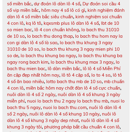
số miền bắc
,
dự đoán lô dàn lô 4 số
,
Dự đoán soi cầu 4
số vip miền bắc
,
hôm nay 4 số lô có gì
,
kinh nghiệm đánh
dàn lô 4 số miền bắc siêu chuẩn
,
kinh nghiệm soi chuẩn
4 con lô
,
kq lô tô
,
kqxsmb plus lô dàn lô 4 số
,
lbt de 10
so mien bac
,
lô 4 con chuẩn không
,
lo bach thu 31010
de 10 so
,
lo bach thu dong thap
,
lo bach thu hom nay la
con gi dàn lô 4 số là sao
,
lo bach thu khung 3 ngay
31010 de 10 so
,
lo bach thu khung 3 ngay mien phi 10
so de
,
lo bach thu khung ba ngay
,
lo bach thu khung ba
ngay rong bach kim
,
lo bach thu khung max 3 ngay
,
lo
bach thu mien bac
,
lô dàn miền bắc
,
lô lô 4 số Miễn Phí
ăn cặp đẹp nhất hôm nay
,
lô tô 4 cặp số
,
lo to 4 so
,
lô tô
4 số ăn bao nhiêu
,
lotto bach thu mb de 10 so
,
mb chuẩn
4 con lô
,
miền bắc hôm nay chốt đàn lô 4 số cực chuẩn
,
nuôi dàn lô 4 số 2 ngày
,
nuôi dàn lô 4 số khung 3 ngày
miễn phí
,
nuoi lo bach thu 2 ngay lo bach thu mb
,
nuoi lo
bach thu 5 ngay
,
nuoi lo bach thu.com
,
nuôi lô dàn lô 4
số 2 ngày
,
nuôi lô dàn lô 4 số khung 10 ngày
,
nuôi lô
dàn lô 4 số khung 3 ngày dep nhat
,
nuôi lô dàn lô 4 số
khung 3 ngày tôi
,
phương pháp bắt cầu chuẩn 4 con lô
,