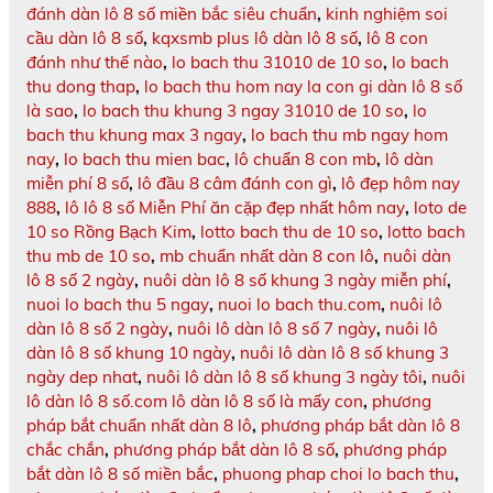
đánh dàn lô 8 số miền bắc siêu chuẩn
,
kinh nghiệm soi
cầu dàn lô 8 số
,
kqxsmb plus lô dàn lô 8 số
,
lô 8 con
đánh như thế nào
,
lo bach thu 31010 de 10 so
,
lo bach
thu dong thap
,
lo bach thu hom nay la con gi dàn lô 8 số
là sao
,
lo bach thu khung 3 ngay 31010 de 10 so
,
lo
bach thu khung max 3 ngay
,
lo bach thu mb ngay hom
nay
,
lo bach thu mien bac
,
lô chuẩn 8 con mb
,
lô dàn
miễn phí 8 số
,
lô đầu 8 câm đánh con gì
,
lô đẹp hôm nay
888
,
lô lô 8 số Miễn Phí ăn cặp đẹp nhất hôm nay
,
loto de
10 so Rồng Bạch Kim
,
lotto bach thu de 10 so
,
lotto bach
thu mb de 10 so
,
mb chuẩn nhất dàn 8 con lô
,
nuôi dàn
lô 8 số 2 ngày
,
nuôi dàn lô 8 số khung 3 ngày miễn phí
,
nuoi lo bach thu 5 ngay
,
nuoi lo bach thu.com
,
nuôi lô
dàn lô 8 số 2 ngày
,
nuôi lô dàn lô 8 số 7 ngày
,
nuôi lô
dàn lô 8 số khung 10 ngày
,
nuôi lô dàn lô 8 số khung 3
ngày dep nhat
,
nuôi lô dàn lô 8 số khung 3 ngày tôi
,
nuôi
lô dàn lô 8 số.com lô dàn lô 8 số là mấy con
,
phương
pháp bắt chuẩn nhất dàn 8 lô
,
phương pháp bắt dàn lô 8
chắc chắn
,
phương pháp bắt dàn lô 8 số
,
phương pháp
bắt dàn lô 8 số miền bắc
,
phuong phap choi lo bach thu
,