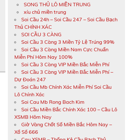
SONG THỦ LÔ MIỀN TRUNG
xíu chủ miền trung
Soi Cầu 24h – Soi Cầu 247 – Soi Cầu Bạch
Thủ CHÍNH XÁC
SOI CẦU 3 CÀNG
Soi Cầu 3 Càng 3 Miền Tỷ Lệ Trúng 99%
,
Soi Cầu 3 Càng Miền Nam Cực Chuẩn
Miễn Phí Hôm Nay 100%
Soi Cầu 3 Càng VIP Miền Bắc Miễn Phí
Soi Cầu 3 Càng VIP Miền Bắc Miễn Phí –
Dự Đoán 247
Soi Cầu Mb Chính Xác Miễn Phí Soi Cầu
Lô Chính Xác
Soi Cau Mb Rong Bach Kim
Soi Cầu Miền Bắc Chính Xác 100 – Cầu Lô
XSMB Hôm Nay
Giờ Vàng Chốt Số Miền Bắc Hôm Nay –
Xổ Số 666
Cau XSMB – Thống Kê Cầu Bạch Thủ