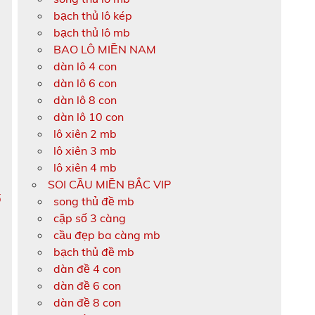
bạch thủ lô kép
bạch thủ lô mb
,
BAO LÔ MIỀN NAM
dàn lô 4 con
dàn lô 6 con
dàn lô 8 con
dàn lô 10 con
lô xiên 2 mb
lô xiên 3 mb
lô xiên 4 mb
SOI CẦU MIỀN BẮC VIP
ố
song thủ đề mb
cặp số 3 càng
cầu đẹp ba càng mb
bạch thủ đề mb
dàn đề 4 con
dàn đề 6 con
dàn đề 8 con