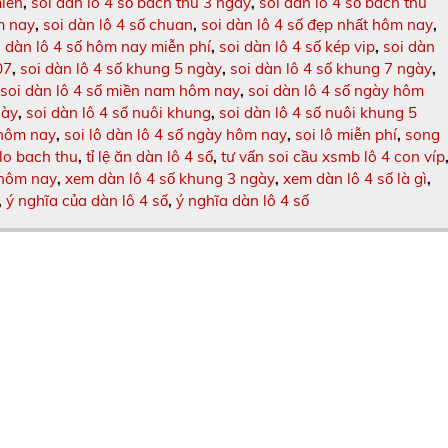
mien
,
soi dàn lô 4 số bach thu 3 ngay
,
soi dàn lô 4 số bach thu
m nay
,
soi dàn lô 4 số chuan
,
soi dàn lô 4 số đẹp nhất hôm nay
,
i dàn lô 4 số hôm nay miễn phí
,
soi dàn lô 4 số kép vip
,
soi dàn
07
,
soi dàn lô 4 số khung 5 ngày
,
soi dàn lô 4 số khung 7 ngày
,
,
soi dàn lô 4 số miền nam hôm nay
,
soi dàn lô 4 số ngày hôm
gày
,
soi dàn lô 4 số nuôi khung
,
soi dàn lô 4 số nuôi khung 5
 hôm nay
,
soi lô dàn lô 4 số ngày hôm nay
,
soi lô miễn phí
,
song
lo bach thu
,
tỉ lệ ăn dàn lô 4 số
,
tư vấn soi cầu xsmb lô 4 con víp
 hôm nay
,
xem dàn lô 4 số khung 3 ngày
,
xem dàn lô 4 số là gì
,
,
ý nghĩa của dàn lô 4 số
,
ý nghĩa dàn lô 4 số