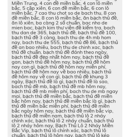
Miền Trung, 4 con đề miền bắc, 4 con lô miền
bắc, 5 cặp xiên, 6 con đề miền bắc, 6 con lô
miền bắc, 7 cao thu chot so de bach thu, 8 con
đề miền bắc, 8 con lô miền bắc, ăn bạch thủ đề,
ăn lô xiên, ba càng 2 số chuẩn, bac nho de
mien bac, bạch kim thư viện đề kiểm tra, bach
thu dan de 365, bạch thủ đề, bạch thủ đề 100,
bạch thủ đề 3 càng, bach thu de 4h mb hom
nay, bach thu de 555, bạch thủ đề 86, bạch thủ
đề an bao nhiêu, bach thu de chinh xac, bạch
thủ đề chuẩn, bạch thủ đề đánh theo ngày,
bạch thủ đề đẹp nhất hôm nay, bạch thủ đề
gan, bạch thủ đề hôm nay, bạch thủ đề hôm
nay con gì, bạch thủ đề hôm nay miễn phí,
bạch thủ đề hôm nay về bao nhiêu, bạch thủ
đề hôm nay về con gì, bạch thủ đề khung 3
ngày, Bạch thủ đề là gì, bạch thủ đề là sao,
bach thủ đề mb, bạch thủ đề mb hôm nay,
bạch thủ đề mb miễn phí, bach thu de mb ngay
mai, bạch thủ đề miền bắc, bạch thủ đề miền
bắc hôm nay, bạch thủ đề miền bắc là gì, bạch
thủ đề miền bắc miễn phí, bạch thủ đề miền
bắc ngày hôm nay, bạch thủ đề miền bắc vip,
bạch thủ đề miền nam, bạch thủ lô 2 nháy
chính xác, bạch thủ lô 2 nháy chuẩn, bạch thủ
lô 2 nháy hôm nay, Bạch Thủ Lô 2 Nháy Miền
Bắc Vip, bạch thủ lô chính xác, bạch thủ lô
chuẩn, bạch thủ lô hôm nay, bạch thủ lô kép