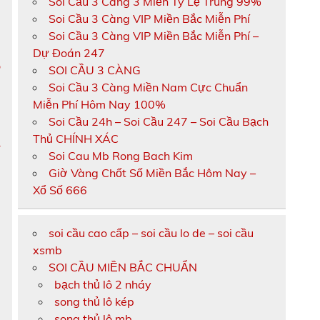
Soi Cầu 3 Càng 3 Miền Tỷ Lệ Trúng 99%
Soi Cầu 3 Càng VIP Miền Bắc Miễn Phí
Soi Cầu 3 Càng VIP Miền Bắc Miễn Phí –
Dự Đoán 247
p
SOI CẦU 3 CÀNG
Soi Cầu 3 Càng Miền Nam Cực Chuẩn
Miễn Phí Hôm Nay 100%
Soi Cầu 24h – Soi Cầu 247 – Soi Cầu Bạch
Thủ CHÍNH XÁC
4
Soi Cau Mb Rong Bach Kim
Giờ Vàng Chốt Số Miền Bắc Hôm Nay –
Xổ Số 666
U
soi cầu cao cấp – soi cầu lo de – soi cầu
xsmb
SOI CẦU MIỀN BẮC CHUẨN
bạch thủ lô 2 nháy
song thủ lô kép
h
song thủ lô mb