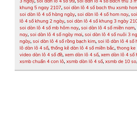
3 ngày
,
soi dàn lô 4 số 99
,
soi dàn lô 4 số bach thu 3 
khung 5 ngay 2107
,
soi dàn lô 4 số bach thu xsmb ho
soi dàn lô 4 số hàng ngày
,
soi dàn lô 4 số hom nay
,
so
lô 4 số khung 2 ngày
,
soi dàn lô 4 số khung 3 ngày 21
soi dàn lô 4 số mb hôm nay
,
soi dàn lô 4 số miền nam
nay
,
soi dàn lô 4 số ngày mai
,
soi dàn lô 4 số nuôi 3 n
ngày
,
soi dàn lô 4 số rồng bạch kim
,
soi lô dàn lô 4 số
lô dàn lô 4 số
,
thống kê dàn lô 4 số miền bắc
,
thong ke 
video dàn lô 4 số đề
,
xem dàn lô 4 số
,
xem dàn lô 4 số
xsmb chuẩn 4 con lô
,
xsmb dàn lô 4 số
,
xsmb de 10 so