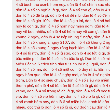
4 số bach thu xsmb hom nay
,
dàn lô 4 số chính xác n
dàn lô 4 số có nghĩa là gì
,
dàn lô 4 số con gì
,
dàn lô 4 
dàn lô 4 số đề là gì
,
dàn lô 4 số đề mb
,
dàn lô 4 số đề 
dàn lô 4 số gia 100k
,
dàn lô 4 số gia lai
,
dàn lô 4 số ha
nay là con gì
,
dàn lô 4 số hôm nay miền nam
,
dàn lô 4
nay về bao nhiêu
,
dàn lô 4 số hôm nay về con gì
,
dàn l
khung 2 ngày
,
dàn lô 4 số kép khung 5 ngày
,
dàn lô 4 
dàn lô 4 số khung 2 ngày 2107
,
dàn lô 4 số khung 2 n
dàn lô 4 số khung 3 ngày rồng bạch kim
,
dàn lô 4 số 
lô 4 số là ntn
,
dàn lô 4 số là sao
,
dàn lô 4 số lót là gì
,
d
bắc miễn phí
,
dàn lô 4 số miền bắc là gì
,
Dàn lô 4 số m
Miền Bắc và 5 cách tính đầu tư sinh lời hiệu quả
,
dàn l
dàn lô 4 số mn
,
dàn lô 4 số một con lô duy nhất hôm n
ngày hôm qua
,
dàn lô 4 số ngày mai
,
dàn lô 4 số nghĩa
trám
,
Dàn lô 4 số siêu chuẩn
,
dàn lô 4 số siêu vip miền
thành phố
,
dàn lô 4 số tô
,
dàn lô 4 số tô là gì
,
dàn lô 4 
xsmb
,
dàn lô 4 số trong lô đề là gì
,
dàn lô 4 số và độc th
vip
,
dàn lô 4 số vip hôm nay
,
dàn lô 4 số vip là gì
,
dàn l
4 số xsmb hôm nay
,
dàn lô 6 số miền bắc
,
đánh lô dàn 
nhiêu
,
độc thủ lô dàn lô 4 số là gì
,
dự đoán cầu dàn lô 