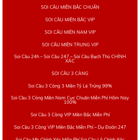
SOI CẦU MIỀN BẮC CHUẨN
SOI CẦU MIỀN BẮC VIP
SOI CẦU MIỀN NAM VIP
SOI CẦU MIỀN TRUNG VIP
Soi Cầu 24h – Soi Cầu 247 – Soi Cầu Bạch Thủ CHÍNH
XÁC
SOI CẦU 3 CÀNG
Soi Cầu 3 Càng 3 Miền Tỷ Lệ Trúng 99%
Soi Cầu 3 Càng Miền Nam Cực Chuẩn Miễn Phí Hôm Nay
100%
Soi Cầu 3 Càng VIP Miền Bắc Miễn Phí
Soi Cầu 3 Càng VIP Miền Bắc Miễn Phí – Dự Đoán 247
Soi Cầu Mb Chính Xác Miễn Phí Soi Cầu Lô Chính Xác