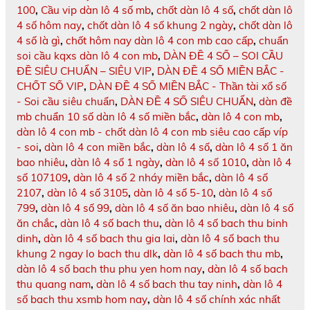
100
,
Cầu vip dàn lô 4 số mb
,
chốt dàn lô 4 số
,
chốt dàn lô
4 số hôm nay
,
chốt dàn lô 4 số khung 2 ngày
,
chốt dàn lô
4 số là gì
,
chốt hôm nay dàn lô 4 con mb cao cấp
,
chuẩn
soi cầu kqxs dàn lô 4 con mb
,
DÀN ĐỀ 4 SỐ – SOI CẦU
ĐỀ SIÊU CHUẨN – SIÊU VIP
,
DÀN ĐỀ 4 SỐ MIỀN BẮC -
CHỐT SỐ VIP
,
DÀN ĐỀ 4 SỐ MIỀN BẮC - Thần tài xổ số
- Soi cầu siêu chuẩn
,
DÀN ĐỀ 4 SỐ SIÊU CHUẨN
,
dàn đề
mb chuẩn 10 số dàn lô 4 số miền bắc
,
dàn lô 4 con mb
,
dàn lô 4 con mb - chốt dàn lô 4 con mb siêu cao cấp víp
- soi
,
dàn lô 4 con miền bắc
,
dàn lô 4 số
,
dàn lô 4 số 1 ăn
bao nhiêu
,
dàn lô 4 số 1 ngày
,
dàn lô 4 số 1010
,
dàn lô 4
số 107109
,
dàn lô 4 số 2 nháy miền bắc
,
dàn lô 4 số
2107
,
dàn lô 4 số 3105
,
dàn lô 4 số 5-10
,
dàn lô 4 số
799
,
dàn lô 4 số 99
,
dàn lô 4 số ăn bao nhiêu
,
dàn lô 4 số
ăn chắc
,
dàn lô 4 số bach thu
,
dàn lô 4 số bach thu binh
dinh
,
dàn lô 4 số bach thu gia lai
,
dàn lô 4 số bach thu
khung 2 ngay lo bach thu dlk
,
dàn lô 4 số bach thu mb
,
dàn lô 4 số bach thu phu yen hom nay
,
dàn lô 4 số bach
thu quang nam
,
dàn lô 4 số bach thu tay ninh
,
dàn lô 4
số bach thu xsmb hom nay
,
dàn lô 4 số chính xác nhất