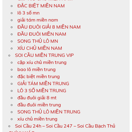
ĐẶC BIỆT MIỀN NAM
lô 3 số mn
giải tám miền nam
ĐẦU ĐUÔI GIẢI 8 MIỀN NAM
ĐẦU ĐUÔI MIỀN NAM
SONG THỦ LÔ MN
XÍU CHỦ MIỀN NAM
SOI CẦU MIỀN TRUNG VIP
cặp xíu chủ miền trung
bao lô miền trung
đặc biệt miền trung
GIẢI TÁM MIỀN TRUNG
LÔ 3 SỐ MIỀN TRUNG
đầu đuôi giải 8 mt
đầu đuôi miền trung
SONG THỦ LÔ MIỀN TRUNG
xíu chủ miền trung
Soi Cầu 24h – Soi Cầu 247 – Soi Cầu Bạch Thủ