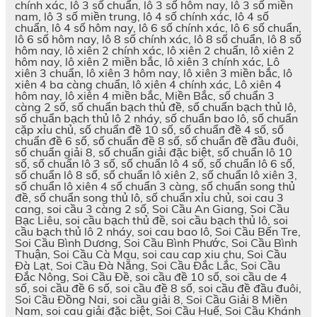
chính xác, lô 3 số chuẩn, lô 3 số hôm nay, lô 3 số miền
nam, lô 3 số miền trung, lô 4 số chính xác, lô 4 số
chuẩn, lô 4 số hôm nay, lô 6 số chính xác, lô 6 số chuẩn,
lô 6 số hôm nay, lô 8 số chính xác, lô 8 số chuẩn, lô 8 số
hôm nay, lô xiên 2 chính xác, lô xiên 2 chuẩn, lô xiên 2
hôm nay, lô xiên 2 miền bắc, lô xiên 3 chính xác, Lô
xiên 3 chuẩn, lô xiên 3 hôm nay, lô xiên 3 miền bắc, lô
xiên 4 ba càng chuẩn, lô xiên 4 chính xác, Lô xiên 4
hôm nay, lô xiên 4 miền bắc, Miền Bắc, số chuẩn 3
càng 2 số, số chuẩn bạch thủ đề, số chuẩn bạch thủ lô,
số chuẩn bạch thủ lô 2 nháy, số chuẩn bao lô, số chuẩn
cặp xỉu chủ, số chuẩn đề 10 số, số chuẩn đề 4 số, số
chuẩn đề 6 số, số chuẩn đề 8 số, số chuẩn đề đầu đuôi,
số chuẩn giải 8, số chuẩn giải đặc biệt, số chuẩn lô 10
số, số chuẩn lô 3 số, số chuẩn lô 4 số, số chuẩn lô 6 số,
số chuẩn lô 8 số, số chuẩn lô xiên 2, số chuẩn lô xiên 3,
số chuẩn lô xiên 4 số chuẩn 3 càng, số chuẩn song thủ
đề, số chuẩn song thủ lô, số chuẩn xỉu chủ, soi cau 3
cang, soi cầu 3 càng 2 số, Soi Cầu An Giang, Soi Cầu
Bạc Liêu, soi cầu bạch thủ đề, soi cầu bạch thủ lô, soi
cầu bạch thủ lô 2 nháy, soi cau bao lô, Soi Cầu Bến Tre,
Soi Cầu Bình Dương, Soi Cầu Bình Phước, Soi Cầu Bình
Thuận, Soi Cầu Cà Mau, soi cau cap xiu chu, Soi Cầu
Đà Lạt, Soi Cầu Đà Nẵng, Soi Cầu Đắc Lắc, Soi Cầu
Đắc Nông, Soi Cầu Đề, soi cầu đề 10 số, soi cầu de 4
số, soi cầu đề 6 số, soi cầu đề 8 số, soi cầu đề đầu đuôi,
Soi Cầu Đồng Nai, soi cầu giải 8, Soi Cầu Giải 8 Miền
Nam, soi cau giải đặc biệt, Soi Cầu Huế, Soi Cầu Khánh