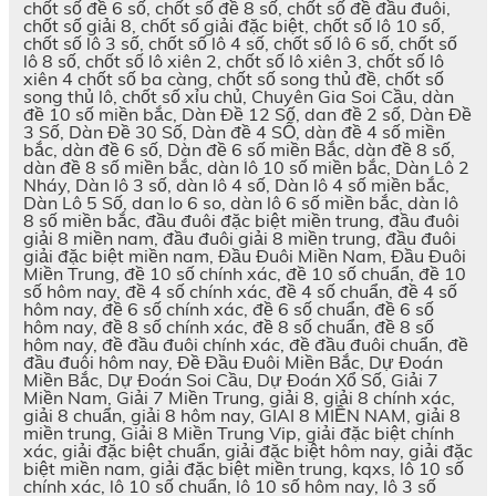
chốt số đề 6 số, chốt số đề 8 số, chốt số đề đầu đuôi,
chốt số giải 8, chốt số giải đặc biệt, chốt số lô 10 số,
chốt số lô 3 số, chốt số lô 4 số, chốt số lô 6 số, chốt số
lô 8 số, chốt số lô xiên 2, chốt số lô xiên 3, chốt số lô
xiên 4 chốt số ba càng, chốt số song thủ đề, chốt số
song thủ lô, chốt số xỉu chủ, Chuyên Gia Soi Cầu, dàn
đề 10 số miền bắc, Dàn Đề 12 Số, dan đề 2 số, Dàn Đề
3 Số, Dàn Đề 30 Số, Dàn đề 4 SỐ, dàn đề 4 số miền
bắc, dàn đề 6 số, Dàn đề 6 số miền Bắc, dàn đề 8 số,
dàn đề 8 số miền bắc, dàn lô 10 số miền bắc, Dàn Lô 2
Nháy, Dàn lô 3 số, dàn lô 4 số, Dàn lô 4 số miền bắc,
Dàn Lô 5 Số, dan lo 6 so, dàn lô 6 số miền bắc, dàn lô
8 số miền bắc, đầu đuôi đặc biệt miền trung, đầu đuôi
giải 8 miền nam, đầu đuôi giải 8 miền trung, đầu đuôi
giải đặc biệt miền nam, Đầu Đuôi Miền Nam, Đầu Đuôi
Miền Trung, đề 10 số chính xác, đề 10 số chuẩn, đề 10
số hôm nay, đề 4 số chính xác, đề 4 số chuẩn, đề 4 số
hôm nay, đề 6 số chính xác, đề 6 số chuẩn, đề 6 số
hôm nay, đề 8 số chính xác, đề 8 số chuẩn, đề 8 số
hôm nay, đề đầu đuôi chính xác, đề đầu đuôi chuẩn, đề
đầu đuôi hôm nay, Đề Đầu Đuôi Miền Bắc, Dự Đoán
Miền Bắc, Dự Đoán Soi Cầu, Dự Đoán Xổ Số, Giải 7
Miền Nam, Giải 7 Miền Trung, giải 8, giải 8 chính xác,
giải 8 chuẩn, giải 8 hôm nay, GIAI 8 MIỀN NAM, giải 8
miền trung, Giải 8 Miền Trung Vip, giải đặc biệt chính
xác, giải đặc biệt chuẩn, giải đặc biệt hôm nay, giải đặc
biệt miền nam, giải đặc biệt miền trung, kqxs, lô 10 số
chính xác, lô 10 số chuẩn, lô 10 số hôm nay, lô 3 số