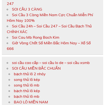
247
SOI CẦU 3 CÀNG
Soi Cầu 3 Càng Miền Nam Cực Chuẩn Miễn Phí
Hôm Nay 100%
Soi Cầu 24h – Soi Cầu 247 – Soi Cầu Bạch Thủ
CHÍNH XÁC
Soi Cau Mb Rong Bach Kim
Giờ Vàng Chốt Số Miền Bắc Hôm Nay – Xổ Số
666
soi cầu cao cấp – soi cầu lo de – soi cầu xsmb
SOI CẦU MIỀN BẮC CHUẨN
bạch thủ lô 2 nháy
song thủ lô kép
song thủ lô mb
bạch thủ lô kép
bạch thủ lô mb
BAO LÔ MIỀN NAM