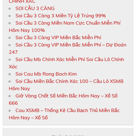
CHÍNH XÁC
SOI CẦU 3 CÀNG
Soi Cầu 3 Càng 3 Miền Tỷ Lệ Trúng 99%
Soi Cầu 3 Càng Miền Nam Cực Chuẩn Miễn Phí
Hôm Nay 100%
Soi Cầu 3 Càng VIP Miền Bắc Miễn Phí
Soi Cầu 3 Càng VIP Miền Bắc Miễn Phí – Dự Đoán
247
Soi Cầu Mb Chính Xác Miễn Phí Soi Cầu Lô Chính
Xác
Soi Cau Mb Rong Bach Kim
Soi Cầu Miền Bắc Chính Xác 100 – Cầu Lô XSMB
Hôm Nay
Giờ Vàng Chốt Số Miền Bắc Hôm Nay – Xổ Số
666
Cau XSMB – Thống Kê Cầu Bạch Thủ Miền Bắc
Hôm Nay – Xổ Số