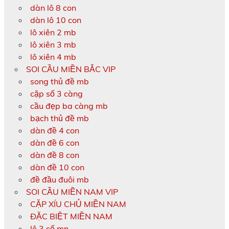
dàn lô 8 con
dàn lô 10 con
lô xiên 2 mb
lô xiên 3 mb
lô xiên 4 mb
SOI CẦU MIỀN BẮC VIP
song thủ đề mb
cặp số 3 càng
cầu đẹp ba càng mb
bạch thủ đề mb
dàn đề 4 con
dàn đề 6 con
dàn đề 8 con
dàn đề 10 con
đề đầu đuôi mb
SOI CẦU MIỀN NAM VIP
CẶP XÍU CHỦ MIỀN NAM
ĐẶC BIỆT MIỀN NAM
lô 3 số mn