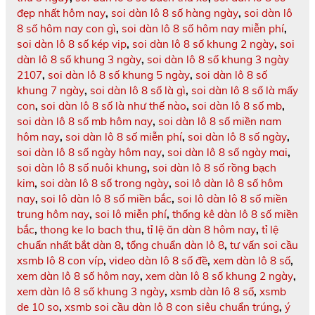
đẹp nhất hôm nay
,
soi dàn lô 8 số hàng ngày
,
soi dàn lô
8 số hôm nay con gì
,
soi dàn lô 8 số hôm nay miễn phí
,
soi dàn lô 8 số kép vip
,
soi dàn lô 8 số khung 2 ngày
,
soi
dàn lô 8 số khung 3 ngày
,
soi dàn lô 8 số khung 3 ngày
2107
,
soi dàn lô 8 số khung 5 ngày
,
soi dàn lô 8 số
khung 7 ngày
,
soi dàn lô 8 số là gì
,
soi dàn lô 8 số là mấy
con
,
soi dàn lô 8 số là như thế nào
,
soi dàn lô 8 số mb
,
soi dàn lô 8 số mb hôm nay
,
soi dàn lô 8 số miền nam
hôm nay
,
soi dàn lô 8 số miễn phí
,
soi dàn lô 8 số ngày
,
soi dàn lô 8 số ngày hôm nay
,
soi dàn lô 8 số ngày mai
,
soi dàn lô 8 số nuôi khung
,
soi dàn lô 8 số rồng bạch
kim
,
soi dàn lô 8 số trong ngày
,
soi lô dàn lô 8 số hôm
nay
,
soi lô dàn lô 8 số miền bắc
,
soi lô dàn lô 8 số miền
trung hôm nay
,
soi lô miễn phí
,
thống kê dàn lô 8 số miền
bắc
,
thong ke lo bach thu
,
tỉ lệ ăn dàn 8 hôm nay
,
tỉ lệ
chuẩn nhất bắt dàn 8
,
tổng chuẩn dàn lô 8
,
tư vấn soi cầu
xsmb lô 8 con víp
,
video dàn lô 8 số đề
,
xem dàn lô 8 số
,
xem dàn lô 8 số hôm nay
,
xem dàn lô 8 số khung 2 ngày
,
xem dàn lô 8 số khung 3 ngày
,
xsmb dàn lô 8 số
,
xsmb
de 10 so
,
xsmb soi cầu dàn lô 8 con siêu chuẩn trúng
,
ý