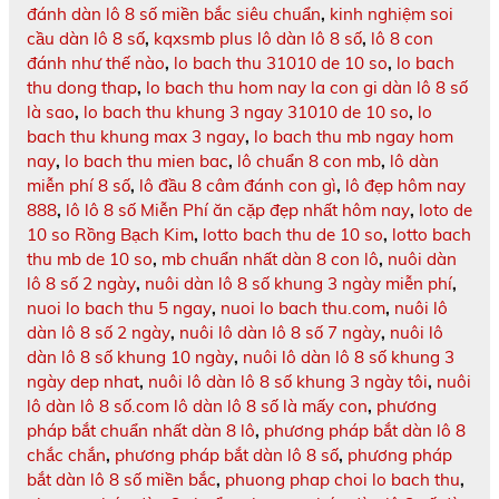
đánh dàn lô 8 số miền bắc siêu chuẩn
,
kinh nghiệm soi
cầu dàn lô 8 số
,
kqxsmb plus lô dàn lô 8 số
,
lô 8 con
đánh như thế nào
,
lo bach thu 31010 de 10 so
,
lo bach
thu dong thap
,
lo bach thu hom nay la con gi dàn lô 8 số
là sao
,
lo bach thu khung 3 ngay 31010 de 10 so
,
lo
bach thu khung max 3 ngay
,
lo bach thu mb ngay hom
nay
,
lo bach thu mien bac
,
lô chuẩn 8 con mb
,
lô dàn
miễn phí 8 số
,
lô đầu 8 câm đánh con gì
,
lô đẹp hôm nay
888
,
lô lô 8 số Miễn Phí ăn cặp đẹp nhất hôm nay
,
loto de
10 so Rồng Bạch Kim
,
lotto bach thu de 10 so
,
lotto bach
thu mb de 10 so
,
mb chuẩn nhất dàn 8 con lô
,
nuôi dàn
lô 8 số 2 ngày
,
nuôi dàn lô 8 số khung 3 ngày miễn phí
,
nuoi lo bach thu 5 ngay
,
nuoi lo bach thu.com
,
nuôi lô
dàn lô 8 số 2 ngày
,
nuôi lô dàn lô 8 số 7 ngày
,
nuôi lô
dàn lô 8 số khung 10 ngày
,
nuôi lô dàn lô 8 số khung 3
ngày dep nhat
,
nuôi lô dàn lô 8 số khung 3 ngày tôi
,
nuôi
lô dàn lô 8 số.com lô dàn lô 8 số là mấy con
,
phương
pháp bắt chuẩn nhất dàn 8 lô
,
phương pháp bắt dàn lô 8
chắc chắn
,
phương pháp bắt dàn lô 8 số
,
phương pháp
bắt dàn lô 8 số miền bắc
,
phuong phap choi lo bach thu
,