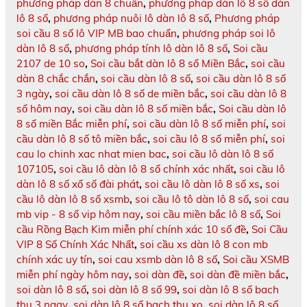
phương pháp dàn 8 chuẩn
,
phương pháp dàn lô 8 số dàn
lô 8 số
,
phương pháp nuôi lô dàn lô 8 số
,
Phương pháp
soi cầu 8 số lô VIP MB bao chuẩn
,
phương pháp soi lô
dàn lô 8 số
,
phương pháp tính lô dàn lô 8 số
,
Soi cầu
2107 de 10 so
,
Soi cầu bắt dàn lô 8 số Miền Bắc
,
soi cầu
dàn 8 chắc chắn
,
soi cầu dàn lô 8 số
,
soi cầu dàn lô 8 số
3 ngày
,
soi cầu dàn lô 8 số de miền bắc
,
soi cầu dàn lô 8
số hôm nay
,
soi cầu dàn lô 8 số miền bắc
,
Soi cầu dàn lô
8 số miền Bắc miễn phí
,
soi cầu dàn lô 8 số miễn phí
,
soi
cầu dàn lô 8 số tô miền bắc
,
soi cầu lô 8 số miễn phí
,
soi
cau lo chinh xac nhat mien bac
,
soi cầu lô dàn lô 8 số
107105
,
soi cầu lô dàn lô 8 số chính xác nhất
,
soi cầu lô
dàn lô 8 số xổ số đài phát
,
soi cầu lô dàn lô 8 số xs
,
soi
cầu lô dàn lô 8 số xsmb
,
soi cầu lô tô dàn lô 8 số
,
soi cau
mb vip - 8 số vip hôm nay
,
soi cầu miền bắc lô 8 số
,
Soi
cầu Rồng Bạch Kim miễn phí chính xác 10 số đề
,
Soi Cầu
VIP 8 Số Chính Xác Nhất
,
soi cầu xs dàn lô 8 con mb
chính xác uy tín
,
soi cau xsmb dàn lô 8 số
,
Soi cầu XSMB
miễn phí ngày hôm nay
,
soi dàn đề
,
soi dàn đề miền bắc
,
soi dàn lô 8 số
,
soi dàn lô 8 số 99
,
soi dàn lô 8 số bach
thu 3 ngay
,
soi dàn lô 8 số bach thu xo
,
soi dàn lô 8 số