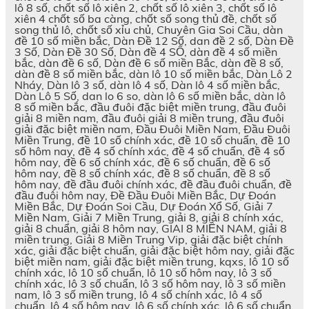
lô 8 số, chốt số lô xiên 2, chốt số lô xiên 3, chốt số lô
xiên 4 chốt số ba càng, chốt số song thủ đề, chốt số
song thủ lô, chốt số xỉu chủ, Chuyên Gia Soi Cầu, dàn
đề 10 số miền bắc, Dàn Đề 12 Số, dan đề 2 số, Dàn Đề
3 Số, Dàn Đề 30 Số, Dàn đề 4 SỐ, dàn đề 4 số miền
bắc, dàn đề 6 số, Dàn đề 6 số miền Bắc, dàn đề 8 số,
dàn đề 8 số miền bắc, dàn lô 10 số miền bắc, Dàn Lô 2
Nháy, Dàn lô 3 số, dàn lô 4 số, Dàn lô 4 số miền bắc,
Dàn Lô 5 Số, dan lo 6 so, dàn lô 6 số miền bắc, dàn lô
8 số miền bắc, đầu đuôi đặc biệt miền trung, đầu đuôi
giải 8 miền nam, đầu đuôi giải 8 miền trung, đầu đuôi
giải đặc biệt miền nam, Đầu Đuôi Miền Nam, Đầu Đuôi
Miền Trung, đề 10 số chính xác, đề 10 số chuẩn, đề 10
số hôm nay, đề 4 số chính xác, đề 4 số chuẩn, đề 4 số
hôm nay, đề 6 số chính xác, đề 6 số chuẩn, đề 6 số
hôm nay, đề 8 số chính xác, đề 8 số chuẩn, đề 8 số
hôm nay, đề đầu đuôi chính xác, đề đầu đuôi chuẩn, đề
đầu đuôi hôm nay, Đề Đầu Đuôi Miền Bắc, Dự Đoán
Miền Bắc, Dự Đoán Soi Cầu, Dự Đoán Xổ Số, Giải 7
Miền Nam, Giải 7 Miền Trung, giải 8, giải 8 chính xác,
giải 8 chuẩn, giải 8 hôm nay, GIAI 8 MIỀN NAM, giải 8
miền trung, Giải 8 Miền Trung Vip, giải đặc biệt chính
xác, giải đặc biệt chuẩn, giải đặc biệt hôm nay, giải đặc
biệt miền nam, giải đặc biệt miền trung, kqxs, lô 10 số
chính xác, lô 10 số chuẩn, lô 10 số hôm nay, lô 3 số
chính xác, lô 3 số chuẩn, lô 3 số hôm nay, lô 3 số miền
nam, lô 3 số miền trung, lô 4 số chính xác, lô 4 số
chuẩn, lô 4 số hôm nay, lô 6 số chính xác, lô 6 số chuẩn,