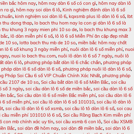
 miền bắc hôm nay
,
hôm nay dàn 6 số có con gì
,
hôm nay dàn lô
n ra gì
,
hôm nay soi dàn 6 lô
,
Kinh nghiệm đánh dàn lô 6 số
 chuẩn
,
kinh nghiệm soi dàn lô 6
,
kqxsmb plus lô dàn lô 6 số
,
lbt
h thu dong thap
,
lo bach thu hom nay la con gi dàn lô 6 số là
h thu khung 3 ngay mien phi 10 so de
,
lo bach thu khung max 3
 bắc
,
lô dàn miễn phí 6 số
,
lô lô 6 số Miễn Phí ăn cặp đẹp nhất
 de 10 so
,
lotto bach thu mb de 10 so
,
miền bắc hôm nay chốt
àn lô 6 số khung 3 ngày miễn phí
,
nuôi dàn lô 6 số miễn phí
,
nuo
 ngay
,
nuoi lo bach thu.com
,
nuôi lô dàn lô 6 số 7 ngày
,
nuôi lô
t dàn 6 lô
,
phương pháp bắt dàn lô 6 chắc chắn
,
phương pháp
pháp dàn lô 6 số dàn lô 6 số
,
phương pháp nuôi lô dàn lô 6 số
,
g Pháp Soi Cầu 6 số VIP Chuẩn Chính Xác Nhất
,
phương pháp
 cầu 2107 de 10 so
,
Soi cầu bắt dàn lô 6 số Miền Bắc
,
soi cầu
6 số 3 ngày
,
soi cầu dàn lô 6 số de miền bắc
,
soi cầu dàn lô 6 số
iền bắc
,
Soi cầu dàn lô 6 số miền Bắc miễn phí
,
soi cầu dàn lô 6
ô 6 số miễn phí
,
soi cầu lô dàn lô 6 số 101010
,
soi cầu lô dàn lô
át
,
soi cầu lô dàn lô 6 số xsmb
,
soi cầu lô tô dàn lô 6 số
,
soi cau
i cầu miễn phí 101010 lô 6 số
,
Soi cầu Rồng Bạch Kim miễn phí
 6 con mb chính xác uy tín
,
soi cầu xsmb 6 con lô
,
Soi cầu XSMB
iền Bắc
,
soi dàn đề hôm nay
,
soi dàn đề miền bắc
,
soi dàn lô 6