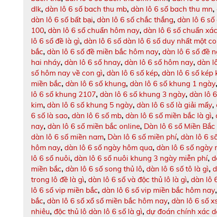
dlk
,
dàn lô 6 số bach thu mb
,
dàn lô 6 số bach thu mn
,
dàn lô 6 số bất bại
,
dàn lô 6 số chắc thắng
,
dàn lô 6 số
100
,
dàn lô 6 số chuẩn hôm nay
,
dàn lô 6 số chuẩn xá
lô 6 số đề là gì
,
dàn lô 6 số dàn lô 6 số duy nhất một c
bắc
,
dàn lô 6 số đề miền bắc hôm nay
,
dàn lô 6 số đề 
hai nháy
,
dàn lô 6 số hnay
,
dàn lô 6 số hôm nay
,
dàn l
số hôm nay về con gì
,
dàn lô 6 số kép
,
dàn lô 6 số kép
miền bắc
,
dàn lô 6 số khung
,
dàn lô 6 số khung 1 ngày
lô 6 số khung 2107
,
dàn lô 6 số khung 3 ngày
,
dàn lô 
kim
,
dàn lô 6 số khung 5 ngày
,
dàn lô 6 số là giải mấy
,
6 số là sao
,
dàn lô 6 số mb
,
dàn lô 6 số miền bắc là gì
,
nay
,
dàn lô 6 số miền bắc online
,
Dàn lô 6 số Miền Bắc 
dàn lô 6 số miền nam
,
Dàn lô 6 số miền phí
,
dàn lô 6 s
hôm nay
,
dàn lô 6 số ngày hôm qua
,
dàn lô 6 số ngày 
lô 6 số nuôi
,
dàn lô 6 số nuôi khung 3 ngày miễn phí
,
d
miền bắc
,
dàn lô 6 số song thủ lô
,
dàn lô 6 số tô là gì
,
d
trong lô đề là gì
,
dàn lô 6 số và độc thủ lô là gì
,
dàn lô 6
lô 6 số vip miền bắc
,
dàn lô 6 số vip miền bắc hôm nay
bắc
,
dàn lô 6 số xổ số miền bắc hôm nay
,
dàn lô 6 số 
nhiêu
,
độc thủ lô dàn lô 6 số là gì
,
dự đoán chính xác d