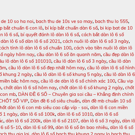
 de 10 so ha noi
,
bach thu de 10s ve so may
,
bach thu lo 555
,
íp bắt chuẩn 6 con lô
,
bí kíp bắt chuẩn dàn 6 số
,
bi kip bat de 10
n lô 6 số
,
bí quyết đánh lô dàn lô 6 số
,
cách bắt dàn lô 6 số
 dàn lô 6 số dàn lô 6 số 2021
,
cách nuôi lô dàn lô 6 số 3 ngày
,
cách tính lô dàn lô 6 số chuẩn 100
,
cách vào tiền nuôi lô dàn lô
 số ngày hôm nay
,
cầu dàn lô 6 số ăn quanh năm
,
cầu đẹp dàn lô
ầu lô dàn lô 6 số 101010
,
cầu lô dàn lô 6 số 3 ngày
,
cầu lô dàn
năm
,
cầu lô dàn lô 6 số đẹp nhất hôm nay
,
cầu lô dàn lô 6 số hình
số khung 2 ngày
,
cầu lô dàn lô 6 số khung 5 ngày
,
cầu lô dàn lô 
ố miền bắc hôm nay
,
cầu lô de dàn lô 6 số chính xác 100
,
Cầu vip
n
,
chốt dàn lô 6 số hôm nay
,
chốt dàn lô 6 số khung 2 ngày
,
chốt
6 con mb
,
DÀN ĐỀ 6 SỐ – Chuyên gia soi cầu – Khẳng định chính
 CHỐT SỐ VIP
,
Dàn đề 6 số siêu chuẩn
,
dàn đề mb chuẩn 10 số
hốt dàn lô 6 con mb siêu cao cấp víp - soi
,
dàn lô 6 con miền
số 1 ngày
,
dàn lô 6 số 100k
,
dàn lô 6 số 1010
,
dàn lô 6 số
ắc
,
dàn lô 6 số 200k
,
dàn lô 6 số 2107
,
dàn lô 6 số 3 ngày
,
dàn l
 6 số 5-10
,
dàn lô 6 số 99
,
dàn lô 6 số ăn bao nhiêu
,
dàn lô 6 số
ach thu gia lai
,
dàn lô 6 số bach thu khung 2 ngay lo bach thu