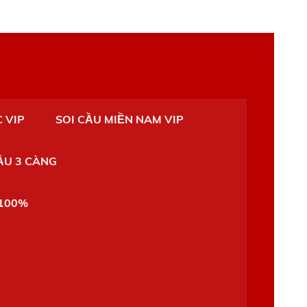
 VIP
SOI CẦU MIỀN NAM VIP
ẦU 3 CÀNG
 100%