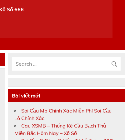
 Xổ Số 666
Bài viết mới
Soi Cầu Mb Chính Xác Miễn Phí Soi Cầu
Lô Chính Xác
Cau XSMB – Thống Kê Cầu Bạch Thủ
Miền Bắc Hôm Nay – Xổ Số