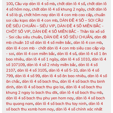
100
,
Cầu vip dàn lô 4 số mb
,
chốt dàn lô 4 số
,
chốt dàn lô
4 số hôm nay
,
chốt dàn lô 4 số khung 2 ngày
,
chốt dàn lô
4 số là gì
,
chốt hôm nay dàn lô 4 con mb cao cấp
,
chuẩn
soi cầu kqxs dàn lô 4 con mb
,
DÀN ĐỀ 4 SỐ – SOI CẦU
ĐỀ SIÊU CHUẨN – SIÊU VIP
,
DÀN ĐỀ 4 SỐ MIỀN BẮC -
CHỐT SỐ VIP
,
DÀN ĐỀ 4 SỐ MIỀN BẮC - Thần tài xổ số
- Soi cầu siêu chuẩn
,
DÀN ĐỀ 4 SỐ SIÊU CHUẨN
,
dàn đề
mb chuẩn 10 số dàn lô 4 số miền bắc
,
dàn lô 4 con mb
,
dàn lô 4 con mb - chốt dàn lô 4 con mb siêu cao cấp víp
- soi
,
dàn lô 4 con miền bắc
,
dàn lô 4 số
,
dàn lô 4 số 1 ăn
bao nhiêu
,
dàn lô 4 số 1 ngày
,
dàn lô 4 số 1010
,
dàn lô 4
số 107109
,
dàn lô 4 số 2 nháy miền bắc
,
dàn lô 4 số
2107
,
dàn lô 4 số 3105
,
dàn lô 4 số 5-10
,
dàn lô 4 số
799
,
dàn lô 4 số 99
,
dàn lô 4 số ăn bao nhiêu
,
dàn lô 4 số
ăn chắc
,
dàn lô 4 số bach thu
,
dàn lô 4 số bach thu binh
dinh
,
dàn lô 4 số bach thu gia lai
,
dàn lô 4 số bach thu
khung 2 ngay lo bach thu dlk
,
dàn lô 4 số bach thu mb
,
dàn lô 4 số bach thu phu yen hom nay
,
dàn lô 4 số bach
thu quang nam
,
dàn lô 4 số bach thu tay ninh
,
dàn lô 4
số bach thu xsmb hom nay
,
dàn lô 4 số chính xác nhất