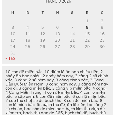
THÁNG 8 2026
H
B
T
N
S
B
C
1
2
3
4
5
6
7
8
9
10
11
12
13
14
15
16
17
18
19
20
21
22
23
24
25
26
27
28
29
30
31
« Th2
10 con đề miền bắc, 10 điểm lô ăn bao nhiêu tiền, 2
nháy ăn bao nhiêu, 2 nháy hôm nay, 3 càng 2 số chính
xác, 3 càng 2 số hôm nay, 3 càng chính xác, 3 Càng
Đầu Đuôi Miền Nam, 3 cang hom nay, 3 càng hôm nay
con gì, 3 càng miền bắc, 3 càng vip miền bắc, 4 càng,
4 Càng Miền Trung, 4 con đề miền bắc, 4 con lô miền
bắc, 5 cặp xiên, 6 con đề miền bắc, 6 con lô miền bắc,
7 cao thu chot so de bach thu, 8 con đề miền bắc, 8
con lô miền bắc, ăn bạch thủ đề, ăn lô xiên, ba càng 2
số chuẩn, bac nho de mien bac, bạch kim thư viện đề
kiểm tra, bach thu dan de 365, bạch thủ đề, bạch thủ