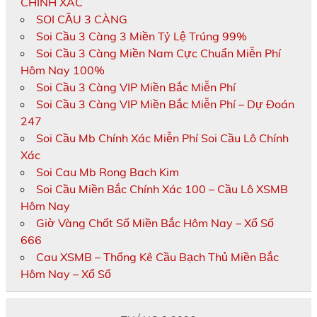
CHÍNH XÁC
SOI CẦU 3 CÀNG
Soi Cầu 3 Càng 3 Miền Tỷ Lệ Trúng 99%
Soi Cầu 3 Càng Miền Nam Cực Chuẩn Miễn Phí
Hôm Nay 100%
Soi Cầu 3 Càng VIP Miền Bắc Miễn Phí
Soi Cầu 3 Càng VIP Miền Bắc Miễn Phí – Dự Đoán
247
Soi Cầu Mb Chính Xác Miễn Phí Soi Cầu Lô Chính
Xác
Soi Cau Mb Rong Bach Kim
Soi Cầu Miền Bắc Chính Xác 100 – Cầu Lô XSMB
Hôm Nay
Giờ Vàng Chốt Số Miền Bắc Hôm Nay – Xổ Số
666
Cau XSMB – Thống Kê Cầu Bạch Thủ Miền Bắc
Hôm Nay – Xổ Số