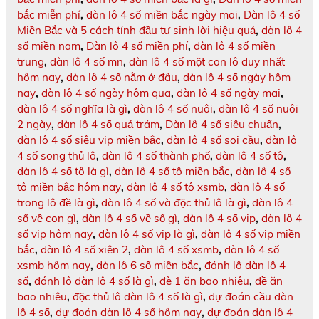
bắc miễn phí
,
dàn lô 4 số miền bắc ngày mai
,
Dàn lô 4 số
Miền Bắc và 5 cách tính đầu tư sinh lời hiệu quả
,
dàn lô 4
số miền nam
,
Dàn lô 4 số miền phí
,
dàn lô 4 số miền
trung
,
dàn lô 4 số mn
,
dàn lô 4 số một con lô duy nhất
hôm nay
,
dàn lô 4 số nằm ở đâu
,
dàn lô 4 số ngày hôm
nay
,
dàn lô 4 số ngày hôm qua
,
dàn lô 4 số ngày mai
,
dàn lô 4 số nghĩa là gì
,
dàn lô 4 số nuôi
,
dàn lô 4 số nuôi
2 ngày
,
dàn lô 4 số quả trám
,
Dàn lô 4 số siêu chuẩn
,
dàn lô 4 số siêu vip miền bắc
,
dàn lô 4 số soi cầu
,
dàn lô
4 số song thủ lô
,
dàn lô 4 số thành phố
,
dàn lô 4 số tô
,
dàn lô 4 số tô là gì
,
dàn lô 4 số tô miền bắc
,
dàn lô 4 số
tô miền bắc hôm nay
,
dàn lô 4 số tô xsmb
,
dàn lô 4 số
trong lô đề là gì
,
dàn lô 4 số và độc thủ lô là gì
,
dàn lô 4
số về con gì
,
dàn lô 4 số về số gì
,
dàn lô 4 số vip
,
dàn lô 4
số vip hôm nay
,
dàn lô 4 số vip là gì
,
dàn lô 4 số vip miền
bắc
,
dàn lô 4 số xiên 2
,
dàn lô 4 số xsmb
,
dàn lô 4 số
xsmb hôm nay
,
dàn lô 6 số miền bắc
,
đánh lô dàn lô 4
số
,
đánh lô dàn lô 4 số là gì
,
đè 1 ăn bao nhiêu
,
đề ăn
bao nhiêu
,
độc thủ lô dàn lô 4 số là gì
,
dự đoán cầu dàn
lô 4 số
,
dự đoán dàn lô 4 số hôm nay
,
dự đoán dàn lô 4