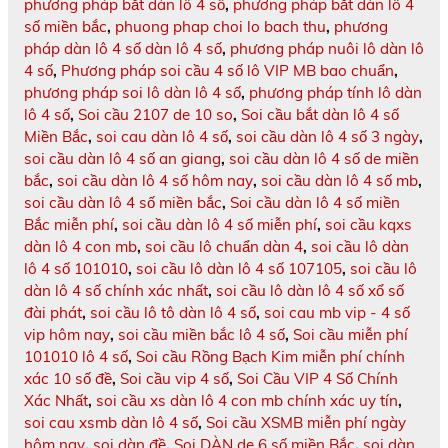
phương pháp bắt dàn lô 4 số
,
phương pháp bắt dàn lô 4
số miền bắc
,
phuong phap choi lo bach thu
,
phương
pháp dàn lô 4 số dàn lô 4 số
,
phương pháp nuôi lô dàn lô
4 số
,
Phương pháp soi cầu 4 số lô VIP MB bao chuẩn
,
phương pháp soi lô dàn lô 4 số
,
phương pháp tính lô dàn
lô 4 số
,
Soi cầu 2107 de 10 so
,
Soi cầu bắt dàn lô 4 số
Miền Bắc
,
soi cau dàn lô 4 số
,
soi cầu dàn lô 4 số 3 ngày
,
soi cầu dàn lô 4 số an giang
,
soi cầu dàn lô 4 số de miền
bắc
,
soi cầu dàn lô 4 số hôm nay
,
soi cầu dàn lô 4 số mb
,
soi cầu dàn lô 4 số miền bắc
,
Soi cầu dàn lô 4 số miền
Bắc miễn phí
,
soi cầu dàn lô 4 số miễn phí
,
soi cầu kqxs
dàn lô 4 con mb
,
soi cầu lô chuẩn dàn 4
,
soi cầu lô dàn
lô 4 số 101010
,
soi cầu lô dàn lô 4 số 107105
,
soi cầu lô
dàn lô 4 số chính xác nhất
,
soi cầu lô dàn lô 4 số xổ số
đài phát
,
soi cầu lô tô dàn lô 4 số
,
soi cau mb vip - 4 số
vip hôm nay
,
soi cầu miền bắc lô 4 số
,
Soi cầu miễn phí
101010 lô 4 số
,
Soi cầu Rồng Bạch Kim miễn phí chính
xác 10 số đề
,
Soi cầu vip 4 số
,
Soi Cầu VIP 4 Số Chính
Xác Nhất
,
soi cầu xs dàn lô 4 con mb chính xác uy tín
,
soi cau xsmb dàn lô 4 số
,
Soi cầu XSMB miễn phí ngày
hôm nay
,
soi dàn đề
,
Soi DÀN de 6 số miền Bắc
,
soi dàn