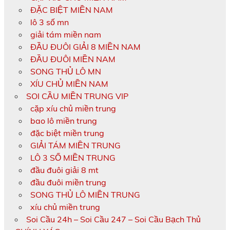
ĐẶC BIỆT MIỀN NAM
lô 3 số mn
giải tám miền nam
ĐẦU ĐUÔI GIẢI 8 MIỀN NAM
ĐẦU ĐUÔI MIỀN NAM
SONG THỦ LÔ MN
XÍU CHỦ MIỀN NAM
SOI CẦU MIỀN TRUNG VIP
cặp xíu chủ miền trung
bao lô miền trung
đặc biệt miền trung
GIẢI TÁM MIỀN TRUNG
LÔ 3 SỐ MIỀN TRUNG
đầu đuôi giải 8 mt
đầu đuôi miền trung
SONG THỦ LÔ MIỀN TRUNG
xíu chủ miền trung
Soi Cầu 24h – Soi Cầu 247 – Soi Cầu Bạch Thủ