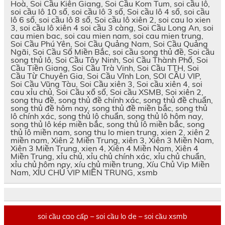
Hoà, Soi Cầu Kiên Giang, Soi Cầu Kom Tum, soi cầu lô,
soi cầu lô 10 số, soi cầu lô 3 số, Soi cầu lô 4 số, soi cầu
lô 6 số, soi cầu lô 8 số, Soi cầu lô xiên 2, soi cau lo xien
3, soi cầu lô xiên 4 soi cầu 3 càng, Soi Cầu Long An, soi
cau mien bac, soi cau mien nam, soi cau mien trung,
Soi Cầu Phú Yên, Soi Cầu Quảng Nam, Soi Cầu Quảng
Ngãi, Soi Cầu Số Miền Bắc, soi cầu song thủ đề, Soi cầu
song thủ lô, Soi Cầu Tây Ninh, Soi Cầu Thành Phố, Soi
Cầu Tiền Giang, Soi Cầu Trà Vinh, Soi Cầu TTH, Soi
Cầu Từ Chuyên Gia, Soi Cầu Vĩnh Lon, SOI CẦU VIP,
Soi Cầu Vũng Tàu, Soi Cầu xiên 3, Soi cầu xiên 4, soi
cau xỉu chủ, Soi Cầu xổ số, Soi cầu XSMB, Soi xiên 2,
song thu đề, song thủ đề chính xác, song thủ đề chuẩn,
song thủ đề hôm nay, song thủ đề miền bắc, song thủ
lô chính xác, song thủ lô chuẩn, song thủ lô hôm nay,
song thủ lô kép miền bắc, song thủ lô miền bắc, song
thủ lô miền nam, song thu lo mien trung, xien 2, xiên 2
miền nam, Xiên 2 Miền Trung, xiên 3, Xiên 3 Miền Nam,
Xiên 3 Miền Trung, xien 4, Xiên 4 Miền Nam, Xiên 4
Miền Trung, xỉu chủ, xỉu chủ chính xác, xỉu chủ chuẩn,
xỉu chủ hôm nay, xíu chủ miền trung, Xíu Chủ Vip Miền
Nam, XỈU CHỦ VIP MIỀN TRUNG, xsmb
soi cầu cao cấp – soi cầu lo de – soi cầu xsmb