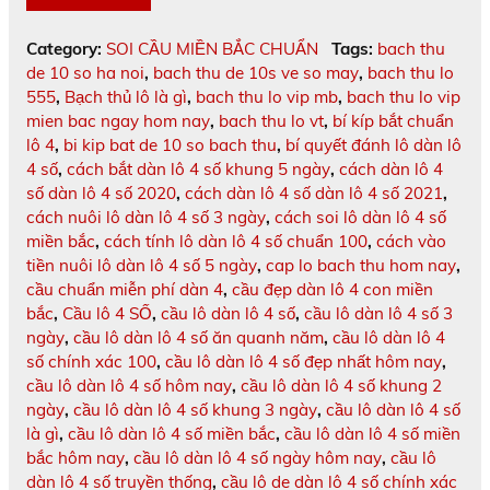
Category:
SOI CẦU MIỀN BẮC CHUẨN
Tags:
bach thu
de 10 so ha noi
,
bach thu de 10s ve so may
,
bach thu lo
555
,
Bạch thủ lô là gì
,
bach thu lo vip mb
,
bach thu lo vip
mien bac ngay hom nay
,
bach thu lo vt
,
bí kíp bắt chuẩn
lô 4
,
bi kip bat de 10 so bach thu
,
bí quyết đánh lô dàn lô
4 số
,
cách bắt dàn lô 4 số khung 5 ngày
,
cách dàn lô 4
số dàn lô 4 số 2020
,
cách dàn lô 4 số dàn lô 4 số 2021
,
cách nuôi lô dàn lô 4 số 3 ngày
,
cách soi lô dàn lô 4 số
miền bắc
,
cách tính lô dàn lô 4 số chuẩn 100
,
cách vào
tiền nuôi lô dàn lô 4 số 5 ngày
,
cap lo bach thu hom nay
,
cầu chuẩn miễn phí dàn 4
,
cầu đẹp dàn lô 4 con miền
bắc
,
Cầu lô 4 SỐ
,
cầu lô dàn lô 4 số
,
cầu lô dàn lô 4 số 3
ngày
,
cầu lô dàn lô 4 số ăn quanh năm
,
cầu lô dàn lô 4
số chính xác 100
,
cầu lô dàn lô 4 số đẹp nhất hôm nay
,
cầu lô dàn lô 4 số hôm nay
,
cầu lô dàn lô 4 số khung 2
ngày
,
cầu lô dàn lô 4 số khung 3 ngày
,
cầu lô dàn lô 4 số
là gì
,
cầu lô dàn lô 4 số miền bắc
,
cầu lô dàn lô 4 số miền
bắc hôm nay
,
cầu lô dàn lô 4 số ngày hôm nay
,
cầu lô
dàn lô 4 số truyền thống
,
cầu lô de dàn lô 4 số chính xác