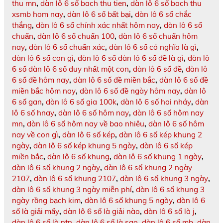
thu mn
,
dàn lô 6 số bach thu tien
,
dàn lô 6 số bach thu
xsmb hom nay
,
dàn lô 6 số bất bại
,
dàn lô 6 số chắc
thắng
,
dàn lô 6 số chính xác nhất hôm nay
,
dàn lô 6 số
chuẩn
,
dàn lô 6 số chuẩn 100
,
dàn lô 6 số chuẩn hôm
nay
,
dàn lô 6 số chuẩn xác
,
dàn lô 6 số có nghĩa là gì
,
dàn lô 6 số con gì
,
dàn lô 6 số dàn lô 6 số đề là gì
,
dàn lô
6 số dàn lô 6 số duy nhất một con
,
dàn lô 6 số đề
,
dàn lô
6 số đề hôm nay
,
dàn lô 6 số đề miền bắc
,
dàn lô 6 số đề
miền bắc hôm nay
,
dàn lô 6 số đề ngày hôm nay
,
dàn lô
6 số gan
,
dàn lô 6 số gia 100k
,
dàn lô 6 số hai nháy
,
dàn
lô 6 số hnay
,
dàn lô 6 số hôm nay
,
dàn lô 6 số hôm nay
mn
,
dàn lô 6 số hôm nay về bao nhiêu
,
dàn lô 6 số hôm
nay về con gì
,
dàn lô 6 số kép
,
dàn lô 6 số kép khung 2
ngày
,
dàn lô 6 số kép khung 5 ngày
,
dàn lô 6 số kép
miền bắc
,
dàn lô 6 số khung
,
dàn lô 6 số khung 1 ngày
,
dàn lô 6 số khung 2 ngày
,
dàn lô 6 số khung 2 ngày
2107
,
dàn lô 6 số khung 2107
,
dàn lô 6 số khung 3 ngày
,
dàn lô 6 số khung 3 ngày miễn phí
,
dàn lô 6 số khung 3
ngày rồng bạch kim
,
dàn lô 6 số khung 5 ngày
,
dàn lô 6
số là giải mấy
,
dàn lô 6 số là giải nào
,
dàn lô 6 số là j
,
dàn lô 6 số là ntn
,
dàn lô 6 số là sao
,
dàn lô 6 số mb
,
dàn