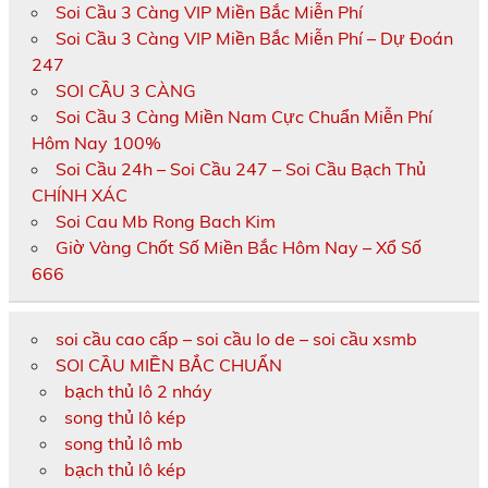
Soi Cầu 3 Càng VIP Miền Bắc Miễn Phí
Soi Cầu 3 Càng VIP Miền Bắc Miễn Phí – Dự Đoán
247
SOI CẦU 3 CÀNG
Soi Cầu 3 Càng Miền Nam Cực Chuẩn Miễn Phí
Hôm Nay 100%
Soi Cầu 24h – Soi Cầu 247 – Soi Cầu Bạch Thủ
CHÍNH XÁC
Soi Cau Mb Rong Bach Kim
Giờ Vàng Chốt Số Miền Bắc Hôm Nay – Xổ Số
666
soi cầu cao cấp – soi cầu lo de – soi cầu xsmb
SOI CẦU MIỀN BẮC CHUẨN
bạch thủ lô 2 nháy
song thủ lô kép
song thủ lô mb
bạch thủ lô kép