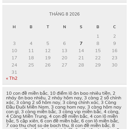
THÁNG 8 2026
H
B
T
N
S
B
C
1
2
3
4
5
6
7
8
9
10
11
12
13
14
15
16
17
18
19
20
21
22
23
24
25
26
27
28
29
30
31
« Th2
10 con đề miền bắc, 10 điểm lô ăn bao nhiêu tiền, 2
nháy ăn bao nhiêu, 2 nháy hôm nay, 3 càng 2 số chính
xác, 3 càng 2 số hôm nay, 3 càng chính xác, 3 Càng
Đầu Đuôi Miền Nam, 3 cang hom nay, 3 càng hôm nay
con gì, 3 càng miền bắc, 3 càng vip miền bắc, 4 càng,
4 Càng Miền Trung, 4 con đề miền bắc, 4 con lô miền
bắc, 5 cặp xiên, 6 con đề miền bắc, 6 con lô miền bắc,
7 cao thu chot so de bach thu, 8 con đề miền bắc, 8