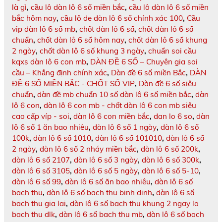
là gì
,
cầu lô dàn lô 6 số miền bắc
,
cầu lô dàn lô 6 số miền
bắc hôm nay
,
cầu lô de dàn lô 6 số chính xác 100
,
Cầu
vip dàn lô 6 số mb
,
chốt dàn lô 6 số
,
chốt dàn lô 6 số
chuẩn
,
chốt dàn lô 6 số hôm nay
,
chốt dàn lô 6 số khung
2 ngày
,
chốt dàn lô 6 số khung 3 ngày
,
chuẩn soi cầu
kqxs dàn lô 6 con mb
,
DÀN ĐỀ 6 SỐ – Chuyên gia soi
cầu – Khẳng định chính xác
,
Dàn đề 6 số miền Bắc
,
DÀN
ĐỀ 6 SỐ MIỀN BẮC - CHỐT SỐ VIP
,
Dàn đề 6 số siêu
chuẩn
,
dàn đề mb chuẩn 10 số dàn lô 6 số miền bắc
,
dàn
lô 6 con
,
dàn lô 6 con mb - chốt dàn lô 6 con mb siêu
cao cấp víp - soi
,
dàn lô 6 con miền bắc
,
dan lo 6 so
,
dàn
lô 6 số 1 ăn bao nhiêu
,
dàn lô 6 số 1 ngày
,
dàn lô 6 số
100k
,
dàn lô 6 số 1010
,
dàn lô 6 số 101010
,
dàn lô 6 số
2 ngày
,
dàn lô 6 số 2 nháy miền bắc
,
dàn lô 6 số 200k
,
dàn lô 6 số 2107
,
dàn lô 6 số 3 ngày
,
dàn lô 6 số 300k
,
dàn lô 6 số 3105
,
dàn lô 6 số 5 ngày
,
dàn lô 6 số 5-10
,
dàn lô 6 số 99
,
dàn lô 6 số ăn bao nhiêu
,
dàn lô 6 số
bach thu
,
dàn lô 6 số bach thu binh dinh
,
dàn lô 6 số
bach thu gia lai
,
dàn lô 6 số bach thu khung 2 ngay lo
bach thu dlk
,
dàn lô 6 số bach thu mb
,
dàn lô 6 số bach