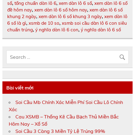
số
,
tổng chuẩn dàn lô 6
,
xem dàn lô 6 số
,
xem dàn lô 6 số
đề hôm nay
,
xem dàn lô 6 số hôm nay
,
xem dàn lô 6 số
khung 2 ngày
,
xem dàn lô 6 số khung 3 ngày
,
xem dàn lô
6 số là gì
,
xsmb de 10 so
,
xsmb soi cầu dàn lô 6 con siêu
chuẩn trúng
,
ý nghĩa dàn lô 6 con
,
ý nghĩa dàn lô 6 số
Bài viết mới
Soi Cầu Mb Chính Xác Miễn Phí Soi Cầu Lô Chính
Xác
Cau XSMB – Thống Kê Cầu Bạch Thủ Miền Bắc
Hôm Nay – Xổ Số
Soi Cầu 3 Càng 3 Miền Tỷ Lệ Trúng 99%