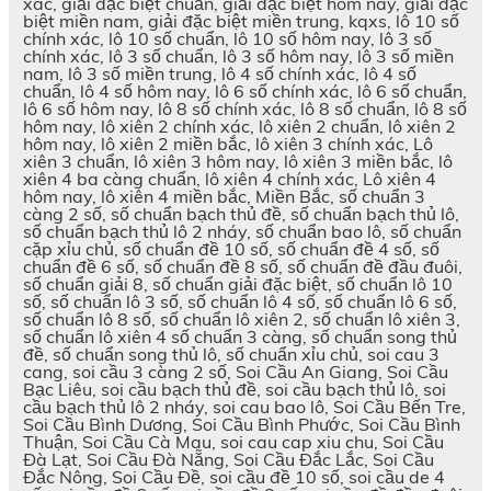
xác, giải đặc biệt chuẩn, giải đặc biệt hôm nay, giải đặc
biệt miền nam, giải đặc biệt miền trung, kqxs, lô 10 số
chính xác, lô 10 số chuẩn, lô 10 số hôm nay, lô 3 số
chính xác, lô 3 số chuẩn, lô 3 số hôm nay, lô 3 số miền
nam, lô 3 số miền trung, lô 4 số chính xác, lô 4 số
chuẩn, lô 4 số hôm nay, lô 6 số chính xác, lô 6 số chuẩn,
lô 6 số hôm nay, lô 8 số chính xác, lô 8 số chuẩn, lô 8 số
hôm nay, lô xiên 2 chính xác, lô xiên 2 chuẩn, lô xiên 2
hôm nay, lô xiên 2 miền bắc, lô xiên 3 chính xác, Lô
xiên 3 chuẩn, lô xiên 3 hôm nay, lô xiên 3 miền bắc, lô
xiên 4 ba càng chuẩn, lô xiên 4 chính xác, Lô xiên 4
hôm nay, lô xiên 4 miền bắc, Miền Bắc, số chuẩn 3
càng 2 số, số chuẩn bạch thủ đề, số chuẩn bạch thủ lô,
số chuẩn bạch thủ lô 2 nháy, số chuẩn bao lô, số chuẩn
cặp xỉu chủ, số chuẩn đề 10 số, số chuẩn đề 4 số, số
chuẩn đề 6 số, số chuẩn đề 8 số, số chuẩn đề đầu đuôi,
số chuẩn giải 8, số chuẩn giải đặc biệt, số chuẩn lô 10
số, số chuẩn lô 3 số, số chuẩn lô 4 số, số chuẩn lô 6 số,
số chuẩn lô 8 số, số chuẩn lô xiên 2, số chuẩn lô xiên 3,
số chuẩn lô xiên 4 số chuẩn 3 càng, số chuẩn song thủ
đề, số chuẩn song thủ lô, số chuẩn xỉu chủ, soi cau 3
cang, soi cầu 3 càng 2 số, Soi Cầu An Giang, Soi Cầu
Bạc Liêu, soi cầu bạch thủ đề, soi cầu bạch thủ lô, soi
cầu bạch thủ lô 2 nháy, soi cau bao lô, Soi Cầu Bến Tre,
Soi Cầu Bình Dương, Soi Cầu Bình Phước, Soi Cầu Bình
Thuận, Soi Cầu Cà Mau, soi cau cap xiu chu, Soi Cầu
Đà Lạt, Soi Cầu Đà Nẵng, Soi Cầu Đắc Lắc, Soi Cầu
Đắc Nông, Soi Cầu Đề, soi cầu đề 10 số, soi cầu de 4