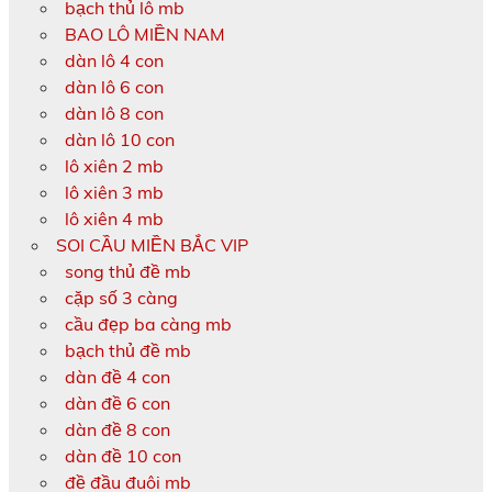
bạch thủ lô mb
BAO LÔ MIỀN NAM
dàn lô 4 con
dàn lô 6 con
dàn lô 8 con
dàn lô 10 con
lô xiên 2 mb
lô xiên 3 mb
lô xiên 4 mb
SOI CẦU MIỀN BẮC VIP
song thủ đề mb
cặp số 3 càng
cầu đẹp ba càng mb
bạch thủ đề mb
dàn đề 4 con
dàn đề 6 con
dàn đề 8 con
dàn đề 10 con
đề đầu đuôi mb