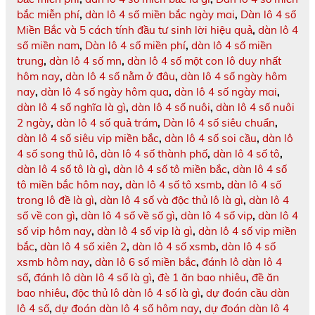
bắc miễn phí
,
dàn lô 4 số miền bắc ngày mai
,
Dàn lô 4 số
Miền Bắc và 5 cách tính đầu tư sinh lời hiệu quả
,
dàn lô 4
số miền nam
,
Dàn lô 4 số miền phí
,
dàn lô 4 số miền
trung
,
dàn lô 4 số mn
,
dàn lô 4 số một con lô duy nhất
hôm nay
,
dàn lô 4 số nằm ở đâu
,
dàn lô 4 số ngày hôm
nay
,
dàn lô 4 số ngày hôm qua
,
dàn lô 4 số ngày mai
,
dàn lô 4 số nghĩa là gì
,
dàn lô 4 số nuôi
,
dàn lô 4 số nuôi
2 ngày
,
dàn lô 4 số quả trám
,
Dàn lô 4 số siêu chuẩn
,
dàn lô 4 số siêu vip miền bắc
,
dàn lô 4 số soi cầu
,
dàn lô
4 số song thủ lô
,
dàn lô 4 số thành phố
,
dàn lô 4 số tô
,
dàn lô 4 số tô là gì
,
dàn lô 4 số tô miền bắc
,
dàn lô 4 số
tô miền bắc hôm nay
,
dàn lô 4 số tô xsmb
,
dàn lô 4 số
trong lô đề là gì
,
dàn lô 4 số và độc thủ lô là gì
,
dàn lô 4
số về con gì
,
dàn lô 4 số về số gì
,
dàn lô 4 số vip
,
dàn lô 4
số vip hôm nay
,
dàn lô 4 số vip là gì
,
dàn lô 4 số vip miền
bắc
,
dàn lô 4 số xiên 2
,
dàn lô 4 số xsmb
,
dàn lô 4 số
xsmb hôm nay
,
dàn lô 6 số miền bắc
,
đánh lô dàn lô 4
số
,
đánh lô dàn lô 4 số là gì
,
đè 1 ăn bao nhiêu
,
đề ăn
bao nhiêu
,
độc thủ lô dàn lô 4 số là gì
,
dự đoán cầu dàn
lô 4 số
,
dự đoán dàn lô 4 số hôm nay
,
dự đoán dàn lô 4