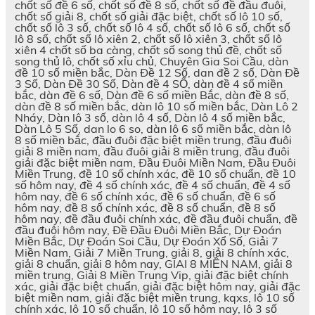
chốt số đề 6 số, chốt số đề 8 số, chốt số đề đầu đuôi,
chốt số giải 8, chốt số giải đặc biệt, chốt số lô 10 số,
chốt số lô 3 số, chốt số lô 4 số, chốt số lô 6 số, chốt số
lô 8 số, chốt số lô xiên 2, chốt số lô xiên 3, chốt số lô
xiên 4 chốt số ba càng, chốt số song thủ đề, chốt số
song thủ lô, chốt số xỉu chủ, Chuyên Gia Soi Cầu, dàn
đề 10 số miền bắc, Dàn Đề 12 Số, dan đề 2 số, Dàn Đề
3 Số, Dàn Đề 30 Số, Dàn đề 4 SỐ, dàn đề 4 số miền
bắc, dàn đề 6 số, Dàn đề 6 số miền Bắc, dàn đề 8 số,
dàn đề 8 số miền bắc, dàn lô 10 số miền bắc, Dàn Lô 2
Nháy, Dàn lô 3 số, dàn lô 4 số, Dàn lô 4 số miền bắc,
Dàn Lô 5 Số, dan lo 6 so, dàn lô 6 số miền bắc, dàn lô
8 số miền bắc, đầu đuôi đặc biệt miền trung, đầu đuôi
giải 8 miền nam, đầu đuôi giải 8 miền trung, đầu đuôi
giải đặc biệt miền nam, Đầu Đuôi Miền Nam, Đầu Đuôi
Miền Trung, đề 10 số chính xác, đề 10 số chuẩn, đề 10
số hôm nay, đề 4 số chính xác, đề 4 số chuẩn, đề 4 số
hôm nay, đề 6 số chính xác, đề 6 số chuẩn, đề 6 số
hôm nay, đề 8 số chính xác, đề 8 số chuẩn, đề 8 số
hôm nay, đề đầu đuôi chính xác, đề đầu đuôi chuẩn, đề
đầu đuôi hôm nay, Đề Đầu Đuôi Miền Bắc, Dự Đoán
Miền Bắc, Dự Đoán Soi Cầu, Dự Đoán Xổ Số, Giải 7
Miền Nam, Giải 7 Miền Trung, giải 8, giải 8 chính xác,
giải 8 chuẩn, giải 8 hôm nay, GIAI 8 MIỀN NAM, giải 8
miền trung, Giải 8 Miền Trung Vip, giải đặc biệt chính
xác, giải đặc biệt chuẩn, giải đặc biệt hôm nay, giải đặc
biệt miền nam, giải đặc biệt miền trung, kqxs, lô 10 số
chính xác, lô 10 số chuẩn, lô 10 số hôm nay, lô 3 số