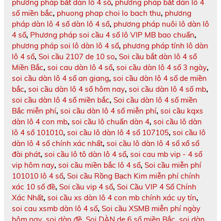
phương pháp bắt dàn lô 4 số
,
phương pháp bắt dàn lô 4
số miền bắc
,
phuong phap choi lo bach thu
,
phương
pháp dàn lô 4 số dàn lô 4 số
,
phương pháp nuôi lô dàn lô
4 số
,
Phương pháp soi cầu 4 số lô VIP MB bao chuẩn
,
phương pháp soi lô dàn lô 4 số
,
phương pháp tính lô dàn
lô 4 số
,
Soi cầu 2107 de 10 so
,
Soi cầu bắt dàn lô 4 số
Miền Bắc
,
soi cau dàn lô 4 số
,
soi cầu dàn lô 4 số 3 ngày
,
soi cầu dàn lô 4 số an giang
,
soi cầu dàn lô 4 số de miền
bắc
,
soi cầu dàn lô 4 số hôm nay
,
soi cầu dàn lô 4 số mb
,
soi cầu dàn lô 4 số miền bắc
,
Soi cầu dàn lô 4 số miền
Bắc miễn phí
,
soi cầu dàn lô 4 số miễn phí
,
soi cầu kqxs
dàn lô 4 con mb
,
soi cầu lô chuẩn dàn 4
,
soi cầu lô dàn
lô 4 số 101010
,
soi cầu lô dàn lô 4 số 107105
,
soi cầu lô
dàn lô 4 số chính xác nhất
,
soi cầu lô dàn lô 4 số xổ số
đài phát
,
soi cầu lô tô dàn lô 4 số
,
soi cau mb vip - 4 số
vip hôm nay
,
soi cầu miền bắc lô 4 số
,
Soi cầu miễn phí
101010 lô 4 số
,
Soi cầu Rồng Bạch Kim miễn phí chính
xác 10 số đề
,
Soi cầu vip 4 số
,
Soi Cầu VIP 4 Số Chính
Xác Nhất
,
soi cầu xs dàn lô 4 con mb chính xác uy tín
,
soi cau xsmb dàn lô 4 số
,
Soi cầu XSMB miễn phí ngày
hôm nay
,
soi dàn đề
,
Soi DÀN de 6 số miền Bắc
,
soi dàn