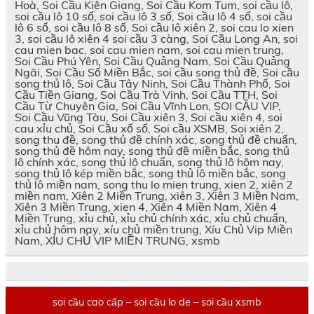
Hoà, Soi Cầu Kiên Giang, Soi Cầu Kom Tum, soi cầu lô,
soi cầu lô 10 số, soi cầu lô 3 số, Soi cầu lô 4 số, soi cầu
lô 6 số, soi cầu lô 8 số, Soi cầu lô xiên 2, soi cau lo xien
3, soi cầu lô xiên 4 soi cầu 3 càng, Soi Cầu Long An, soi
cau mien bac, soi cau mien nam, soi cau mien trung,
Soi Cầu Phú Yên, Soi Cầu Quảng Nam, Soi Cầu Quảng
Ngãi, Soi Cầu Số Miền Bắc, soi cầu song thủ đề, Soi cầu
song thủ lô, Soi Cầu Tây Ninh, Soi Cầu Thành Phố, Soi
Cầu Tiền Giang, Soi Cầu Trà Vinh, Soi Cầu TTH, Soi
Cầu Từ Chuyên Gia, Soi Cầu Vĩnh Lon, SOI CẦU VIP,
Soi Cầu Vũng Tàu, Soi Cầu xiên 3, Soi cầu xiên 4, soi
cau xỉu chủ, Soi Cầu xổ số, Soi cầu XSMB, Soi xiên 2,
song thu đề, song thủ đề chính xác, song thủ đề chuẩn,
song thủ đề hôm nay, song thủ đề miền bắc, song thủ
lô chính xác, song thủ lô chuẩn, song thủ lô hôm nay,
song thủ lô kép miền bắc, song thủ lô miền bắc, song
thủ lô miền nam, song thu lo mien trung, xien 2, xiên 2
miền nam, Xiên 2 Miền Trung, xiên 3, Xiên 3 Miền Nam,
Xiên 3 Miền Trung, xien 4, Xiên 4 Miền Nam, Xiên 4
Miền Trung, xỉu chủ, xỉu chủ chính xác, xỉu chủ chuẩn,
xỉu chủ hôm nay, xíu chủ miền trung, Xíu Chủ Vip Miền
Nam, XỈU CHỦ VIP MIỀN TRUNG, xsmb
soi cầu cao cấp – soi cầu lo de – soi cầu xsmb