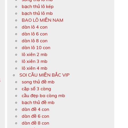
bạch thủ lô kép
bạch thủ lô mb
,
BAO LÔ MIỀN NAM
dàn lô 4 con
dàn lô 6 con
dàn lô 8 con
dàn lô 10 con
lô xiên 2 mb
lô xiên 3 mb
lô xiên 4 mb
SOI CẦU MIỀN BẮC VIP
ố
song thủ đề mb
cặp số 3 càng
cầu đẹp ba càng mb
bạch thủ đề mb
dàn đề 4 con
dàn đề 6 con
dàn đề 8 con