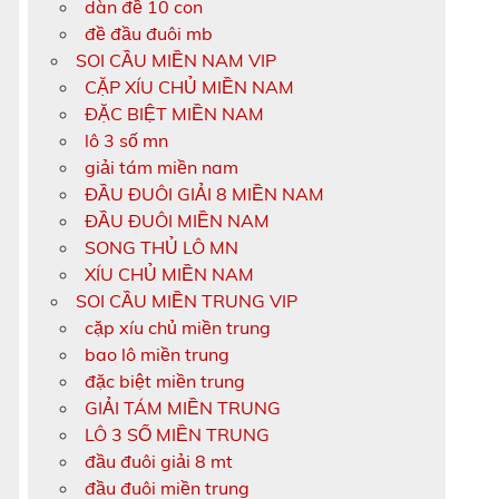
dàn đề 10 con
đề đầu đuôi mb
SOI CẦU MIỀN NAM VIP
,
CẶP XÍU CHỦ MIỀN NAM
ĐẶC BIỆT MIỀN NAM
lô 3 số mn
giải tám miền nam
ĐẦU ĐUÔI GIẢI 8 MIỀN NAM
ĐẦU ĐUÔI MIỀN NAM
SONG THỦ LÔ MN
XÍU CHỦ MIỀN NAM
SOI CẦU MIỀN TRUNG VIP
cặp xíu chủ miền trung
bao lô miền trung
đặc biệt miền trung
0
GIẢI TÁM MIỀN TRUNG
LÔ 3 SỐ MIỀN TRUNG
đầu đuôi giải 8 mt
đầu đuôi miền trung