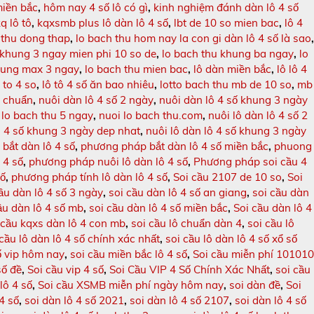
miền bắc
,
hôm nay 4 số lô có gì
,
kinh nghiệm đánh dàn lô 4 số
q lô tô
,
kqxsmb plus lô dàn lô 4 số
,
lbt de 10 so mien bac
,
lô 4
 thu dong thap
,
lo bach thu hom nay la con gi dàn lô 4 số là sao
 khung 3 ngay mien phi 10 so de
,
lo bach thu khung ba ngay
,
lo
hung max 3 ngay
,
lo bach thu mien bac
,
lô dàn miền bắc
,
lô lô 4
o to 4 so
,
lô tô 4 số ăn bao nhiêu
,
lotto bach thu mb de 10 so
,
mb
c chuẩn
,
nuôi dàn lô 4 số 2 ngày
,
nuôi dàn lô 4 số khung 3 ngày
 lo bach thu 5 ngay
,
nuoi lo bach thu.com
,
nuôi lô dàn lô 4 số 2
ô 4 số khung 3 ngày dep nhat
,
nuôi lô dàn lô 4 số khung 3 ngày
bắt dàn lô 4 số
,
phương pháp bắt dàn lô 4 số miền bắc
,
phuong
 4 số
,
phương pháp nuôi lô dàn lô 4 số
,
Phương pháp soi cầu 4
số
,
phương pháp tính lô dàn lô 4 số
,
Soi cầu 2107 de 10 so
,
Soi
ầu dàn lô 4 số 3 ngày
,
soi cầu dàn lô 4 số an giang
,
soi cầu dàn
ầu dàn lô 4 số mb
,
soi cầu dàn lô 4 số miền bắc
,
Soi cầu dàn lô 4
 cầu kqxs dàn lô 4 con mb
,
soi cầu lô chuẩn dàn 4
,
soi cầu lô
 cầu lô dàn lô 4 số chính xác nhất
,
soi cầu lô dàn lô 4 số xổ số
ố vip hôm nay
,
soi cầu miền bắc lô 4 số
,
Soi cầu miễn phí 10101
số đề
,
Soi cầu vip 4 số
,
Soi Cầu VIP 4 Số Chính Xác Nhất
,
soi cầu
lô 4 số
,
Soi cầu XSMB miễn phí ngày hôm nay
,
soi dàn đề
,
Soi
 4 số
,
soi dàn lô 4 số 2021
,
soi dàn lô 4 số 2107
,
soi dàn lô 4 số