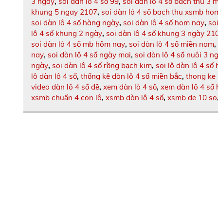
3 ngày
,
soi dàn lô 4 số 99
,
soi dàn lô 4 số bach thu 3 
khung 5 ngay 2107
,
soi dàn lô 4 số bach thu xsmb ho
soi dàn lô 4 số hàng ngày
,
soi dàn lô 4 số hom nay
,
so
lô 4 số khung 2 ngày
,
soi dàn lô 4 số khung 3 ngày 21
soi dàn lô 4 số mb hôm nay
,
soi dàn lô 4 số miền nam
nay
,
soi dàn lô 4 số ngày mai
,
soi dàn lô 4 số nuôi 3 n
ngày
,
soi dàn lô 4 số rồng bạch kim
,
soi lô dàn lô 4 số
lô dàn lô 4 số
,
thống kê dàn lô 4 số miền bắc
,
thong ke 
video dàn lô 4 số đề
,
xem dàn lô 4 số
,
xem dàn lô 4 số
xsmb chuẩn 4 con lô
,
xsmb dàn lô 4 số
,
xsmb de 10 so