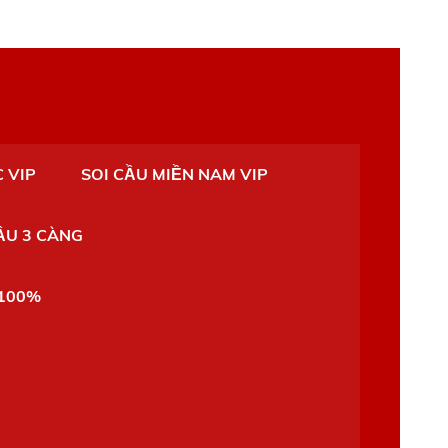
 VIP
SOI CẦU MIỀN NAM VIP
ẦU 3 CÀNG
 100%