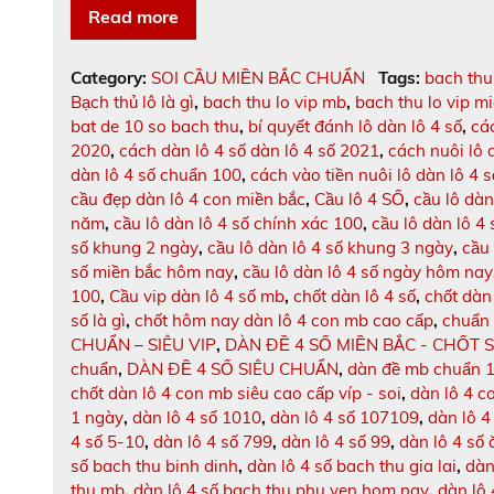
Read more
Category:
SOI CẦU MIỀN BẮC CHUẨN
Tags:
bach thu
Bạch thủ lô là gì
,
bach thu lo vip mb
,
bach thu lo vip 
bat de 10 so bach thu
,
bí quyết đánh lô dàn lô 4 số
,
cá
2020
,
cách dàn lô 4 số dàn lô 4 số 2021
,
cách nuôi lô 
dàn lô 4 số chuẩn 100
,
cách vào tiền nuôi lô dàn lô 4 
cầu đẹp dàn lô 4 con miền bắc
,
Cầu lô 4 SỐ
,
cầu lô dàn
năm
,
cầu lô dàn lô 4 số chính xác 100
,
cầu lô dàn lô 4
số khung 2 ngày
,
cầu lô dàn lô 4 số khung 3 ngày
,
cầu 
số miền bắc hôm nay
,
cầu lô dàn lô 4 số ngày hôm nay
100
,
Cầu vip dàn lô 4 số mb
,
chốt dàn lô 4 số
,
chốt dàn
số là gì
,
chốt hôm nay dàn lô 4 con mb cao cấp
,
chuẩn 
CHUẨN – SIÊU VIP
,
DÀN ĐỀ 4 SỐ MIỀN BẮC - CHỐT S
chuẩn
,
DÀN ĐỀ 4 SỐ SIÊU CHUẨN
,
dàn đề mb chuẩn 1
chốt dàn lô 4 con mb siêu cao cấp víp - soi
,
dàn lô 4 c
1 ngày
,
dàn lô 4 số 1010
,
dàn lô 4 số 107109
,
dàn lô 4
4 số 5-10
,
dàn lô 4 số 799
,
dàn lô 4 số 99
,
dàn lô 4 số
số bach thu binh dinh
,
dàn lô 4 số bach thu gia lai
,
dàn
thu mb
,
dàn lô 4 số bach thu phu yen hom nay
,
dàn lô