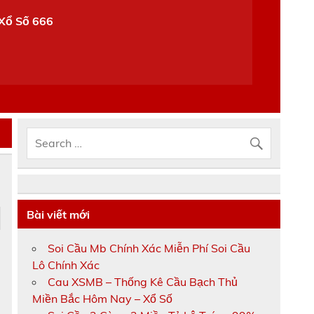
 Xổ Số 666
Bài viết mới
Soi Cầu Mb Chính Xác Miễn Phí Soi Cầu
Lô Chính Xác
Cau XSMB – Thống Kê Cầu Bạch Thủ
Miền Bắc Hôm Nay – Xổ Số