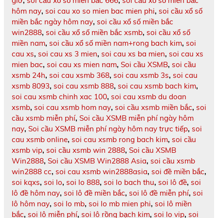
giờ
,
soi cầu xổ số miền bắc 666
,
soi cầu xổ số miền bắc
hôm nay
,
soi cau xo so mien bac mien phi
,
soi cầu xổ số
miền bắc ngày hôm nay
,
soi cầu xổ số miền bắc
win2888
,
soi cầu xổ số miền bắc xsmb
,
soi cầu xổ số
miền nam
,
soi cầu xổ số miền nam+rong bach kim
,
soi
cau xs
,
soi cau xs 3 mien
,
soi cau xs ba mien
,
soi cau xs
mien bac
,
soi cau xs mien nam
,
Soi cầu XSMB
,
soi cầu
xsmb 24h
,
soi cau xsmb 368
,
soi cau xsmb 3s
,
soi cau
xsmb 8093
,
soi cau xsmb 888
,
soi cau xsmb bach kim
,
soi cau xsmb chinh xac 100
,
soi cau xsmb du doan
xsmb
,
soi cau xsmb hom nay
,
soi cầu xsmb miền bắc
,
soi
cầu xsmb miễn phí
,
Soi cầu XSMB miễn phí ngày hôm
nay
,
Soi cầu XSMB miễn phí ngày hôm nay trực tiếp
,
soi
cau xsmb online
,
soi cau xsmb rong bach kim
,
soi cầu
xsmb vip
,
soi cầu xsmb win 2888
,
Soi cầu XSMB
Win2888
,
Soi cầu XSMB Win2888 Asia
,
soi cầu xsmb
win2888 cc
,
soi cau xsmb win2888asia
,
soi đề miền bắc
,
soi kqxs
,
soi lo
,
soi lo 888
,
soi lo bach thu
,
soi lô đề
,
soi
lô đề hôm nay
,
soi lô đề miền bắc
,
soi lô đề miễn phí
,
soi
lô hôm nay
,
soi lo mb
,
soi lo mb mien phi
,
soi lô miền
bắc
,
soi lô miễn phí
,
soi lô rồng bạch kim
,
soi lo vip
,
soi