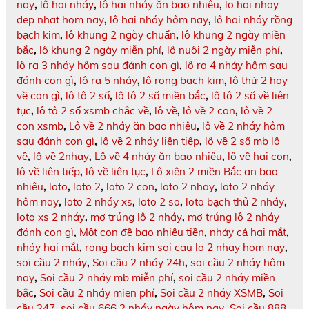
nay
,
lô hai nháy
,
lô hai nháy ăn bao nhiêu
,
lo hai nhay
dep nhat hom nay
,
lô hai nháy hôm nay
,
lô hai nháy rồng
bạch kim
,
lô khung 2 ngày chuẩn
,
lô khung 2 ngày miền
bắc
,
lô khung 2 ngày miễn phí
,
lô nuôi 2 ngày miễn phí
,
lô ra 3 nháy hôm sau đánh con gì
,
lô ra 4 nháy hôm sau
đánh con gì
,
lô ra 5 nháy
,
lô rong bach kim
,
lô thứ 2 hay
về con gì
,
lô tô 2 số
,
lô tô 2 số miền bắc
,
lô tô 2 số về liên
tục
,
lô tô 2 số xsmb chắc về
,
lô về
,
lô về 2 con
,
lô về 2
con xsmb
,
Lô về 2 nháy ăn bao nhiêu
,
lô về 2 nháy hôm
sau đánh con gì
,
lô về 2 nháy liên tiếp
,
lô về 2 số mb lô
về
,
lô về 2nhay
,
Lô về 4 nháy ăn bao nhiêu
,
lô về hai con
,
lô về liên tiếp
,
lô về liên tục
,
Lô xiên 2 miền Bắc an bao
nhiêu
,
loto
,
loto 2
,
loto 2 con
,
loto 2 nhay
,
loto 2 nháy
hôm nay
,
loto 2 nháy xs
,
loto 2 so
,
loto bạch thủ 2 nháy
,
loto xs 2 nháy
,
mơ trúng lô 2 nháy
,
mơ trúng lô 2 nháy
đánh con gì
,
Một con đề bao nhiêu tiền
,
nháy cả hai mắt
,
nháy hai mắt
,
rong bach kim soi cau lo 2 nhay hom nay
,
soi cầu 2 nháy
,
Soi cầu 2 nháy 24h
,
soi cầu 2 nháy hôm
nay
,
Soi cầu 2 nháy mb miễn phí
,
soi cầu 2 nháy miền
bắc
,
Soi cầu 2 nháy mien phí
,
Soi cầu 2 nháy XSMB
,
Soi
cầu 247
,
soi cầu 666 2 nháy ngày hôm nay
,
Soi cầu 888