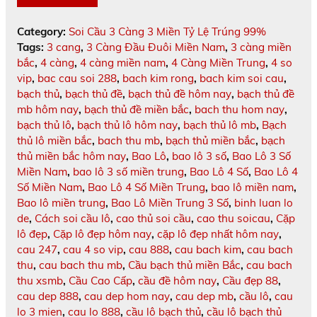
Category:
Soi Cầu 3 Càng 3 Miền Tỷ Lệ Trúng 99%
Tags:
3 cang
,
3 Càng Đầu Đuôi Miền Nam
,
3 càng miền
bắc
,
4 càng
,
4 càng miền nam
,
4 Càng Miền Trung
,
4 so
vip
,
bac cau soi 288
,
bach kim rong
,
bach kim soi cau
,
bạch thủ
,
bạch thủ đề
,
bạch thủ đề hôm nay
,
bạch thủ đề
mb hôm nay
,
bạch thủ đề miền bắc
,
bach thu hom nay
,
bạch thủ lô
,
bạch thủ lô hôm nay
,
bạch thủ lô mb
,
Bạch
thủ lô miền bắc
,
bach thu mb
,
bạch thủ miền bắc
,
bạch
thủ miền bắc hôm nay
,
Bao Lô
,
bao lô 3 số
,
Bao Lô 3 Số
Miền Nam
,
bao lô 3 số miền trung
,
Bao Lô 4 Số
,
Bao Lô 4
Số Miền Nam
,
Bao Lô 4 Số Miền Trung
,
bao lô miền nam
,
Bao lô miền trung
,
Bao Lô Miền Trung 3 Số
,
binh luan lo
de
,
Cách soi cầu lô
,
cao thủ soi cầu
,
cao thu soicau
,
Cặp
lô đẹp
,
Cặp lô đẹp hôm nay
,
cặp lô đẹp nhất hôm nay
,
cau 247
,
cau 4 so vip
,
cau 888
,
cau bach kim
,
cau bach
thu
,
cau bach thu mb
,
Cầu bạch thủ miền Bắc
,
cau bach
thu xsmb
,
Cầu Cao Cấp
,
cầu đề hôm nay
,
Cầu đẹp 88
,
cau dep 888
,
cau dep hom nay
,
cau dep mb
,
cầu lô
,
cau
lo 3 mien
,
cau lo 888
,
cầu lô bạch thủ
,
cầu lô bạch thủ