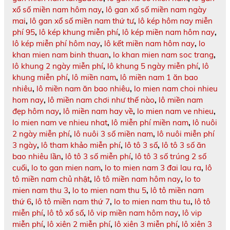
xổ số miền nam hôm nay
,
lô gan xổ số miền nam ngày
mai
,
lô gan xổ số miền nam thứ tư
,
lô kép hôm nay miễn
phí 95
,
lô kép khung miễn phí
,
lô kép miền nam hôm nay
,
lô kép miễn phí hôm nay
,
lô kết miền nam hôm nay
,
lo
khan mien nam binh thuan
,
lo khan mien nam soc trang
,
lô khung 2 ngày miễn phí
,
lô khung 5 ngày miễn phí
,
lô
khung miễn phí
,
lô miền nam
,
lô miền nam 1 ăn bao
nhiêu
,
lô miền nam ăn bao nhiêu
,
lo mien nam choi nhieu
hom nay
,
lô miền nam chơi như thế nào
,
lô miền nam
đẹp hôm nay
,
lô miền nam hay về
,
lo mien nam ve nhieu
,
lo mien nam ve nhieu nhat
,
lô miễn phí miền nam
,
lô nuôi
2 ngày miễn phí
,
lô nuôi 3 số miền nam
,
lô nuôi miễn phí
3 ngày
,
lô tham khảo miễn phí
,
lô tô 3 số
,
lô tô 3 số ăn
bao nhiêu lần
,
lô tô 3 số miễn phí
,
lô tô 3 số trúng 2 số
cuối
,
lo to gan mien nam
,
lo to mien nam 3 đai lau ra
,
lô
tô miền nam chủ nhật
,
lô tô miền nam hôm nay
,
lo to
mien nam thu 3
,
lo to mien nam thu 5
,
lô tô miền nam
thứ 6
,
lô tô miền nam thứ 7
,
lo to mien nam thu tu
,
lô tô
miễn phí
,
lô tô xổ số
,
lô vip miền nam hôm nay
,
lô vip
miễn phí
,
lô xiên 2 miễn phí
,
lô xiên 3 miễn phí
,
lô xiên 3