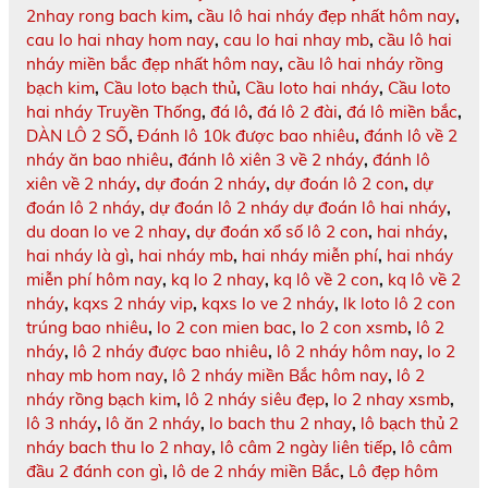
2nhay rong bach kim
,
cầu lô hai nháy đẹp nhất hôm nay
,
cau lo hai nhay hom nay
,
cau lo hai nhay mb
,
cầu lô hai
nháy miền bắc đẹp nhất hôm nay
,
cầu lô hai nháy rồng
bạch kim
,
Cầu loto bạch thủ
,
Cầu loto hai nháy
,
Cầu loto
hai nháy Truyền Thống
,
đá lô
,
đá lô 2 đài
,
đá lô miền bắc
,
DÀN LÔ 2 SỐ
,
Đánh lô 10k được bao nhiêu
,
đánh lô về 2
nháy ăn bao nhiêu
,
đánh lô xiên 3 về 2 nháy
,
đánh lô
xiên về 2 nháy
,
dự đoán 2 nháy
,
dự đoán lô 2 con
,
dự
đoán lô 2 nháy
,
dự đoán lô 2 nháy dự đoán lô hai nháy
,
du doan lo ve 2 nhay
,
dự đoán xổ số lô 2 con
,
hai nháy
,
hai nháy là gì
,
hai nháy mb
,
hai nháy miễn phí
,
hai nháy
miễn phí hôm nay
,
kq lo 2 nhay
,
kq lô về 2 con
,
kq lô về 2
nháy
,
kqxs 2 nháy vip
,
kqxs lo ve 2 nháy
,
lk loto lô 2 con
trúng bao nhiêu
,
lo 2 con mien bac
,
lo 2 con xsmb
,
lô 2
nháy
,
lô 2 nháy được bao nhiêu
,
lô 2 nháy hôm nay
,
lo 2
nhay mb hom nay
,
lô 2 nháy miền Bắc hôm nay
,
lô 2
nháy rồng bạch kim
,
lô 2 nháy siêu đẹp
,
lo 2 nhay xsmb
,
lô 3 nháy
,
lô ăn 2 nháy
,
lo bach thu 2 nhay
,
lô bạch thủ 2
nháy bach thu lo 2 nhay
,
lô câm 2 ngày liên tiếp
,
lô câm
đầu 2 đánh con gì
,
lô de 2 nháy miền Bắc
,
Lô đẹp hôm