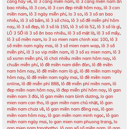
càng hay về
,
lô 3 càng miền nam
,
lô 3 càng miền nam ăn
bao nhiêu
,
lô 3 con
,
lô 3 con đẹp nhất hôm nay
,
lô 3 con
miền nam
,
lô 3 ngày miễn phí
,
lo 3 so
,
lô 3 số an bao
nhiêu
,
lô 3 số bấm
,
lô 3 số chia
,
lô 3 số đề miễn phí hôm
nay
,
lô 3 số đẹp
,
lô 3 số là 150
,
lô 3 số là 52
,
lô 3 số là gì
,
LÔ 3 SỐ lô 3 số ăn bao nhiêu
,
lô 3 số mặt là
,
lô 3 số mấy
,
lô 3 số miền nam
,
lo 3 so mien nam chinh xac 100
,
lô 3
số miền nam ngày mai
,
lô 3 số mien nam wap
,
lô 3 số
miễn phí
,
lô 3 so vip miền nam
,
lô 3 số xs mien nam
,
lô 3
số xsmn miễn phí
,
lô chơi nhiều miền nam hôm nay
,
lô
chuẩn miễn phí
,
lô đề miền nam diễn đàn
,
lô đề miền
nam hôm nay
,
lô đề miền nam là gì
,
lô đề miền nam ngày
hôm nay
,
lô đề miền nam ngày mai
,
lô đề miền nam
online
,
lô đề miễn phí 888
,
lô đề miễn phí miền nam
,
lô
đẹp miền nam hôm nay
,
lô đẹp miễn phí hôm nay
,
lô gan
miền nam 3 đài
,
lô gan miền nam bình dương
,
lo gan
mien nam can tho
,
lô gan miền nam chủ nhật
,
lô gan
miền nam chưa về
,
lô gan miền nam đồng nai
,
lô gan
miền nam hôm nay
,
lô gan miền nam minh ngọc
,
lô gan
miền nam ngày mai
,
lo gan mien nam phuong trang
,
lo
gan mien nam tangbatho
,
lô gan xổ số miền nam
,
lô gan