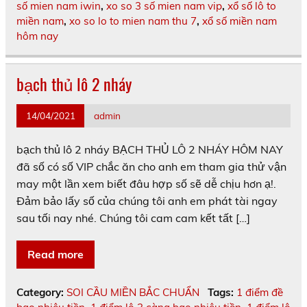
số mien nam iwin
,
xo so 3 số mien nam vip
,
xổ số lô to
miền nam
,
xo so lo to mien nam thu 7
,
xổ số miền nam
hôm nay
bạch thủ lô 2 nháy
14/04/2021
admin
bạch thủ lô 2 nháy BẠCH THỦ LÔ 2 NHÁY HÔM NAY
đã số có số VIP chắc ăn cho anh em tham gia thử vận
may một lần xem biết đâu hợp số sẽ dễ chịu hơn ạ!.
Đảm bảo lấy số của chúng tôi anh em phát tài ngay
sau tối nay nhé. Chúng tôi cam cam kết tất […]
Read more
Category:
SOI CẦU MIỀN BẮC CHUẨN
Tags:
1 điểm đề