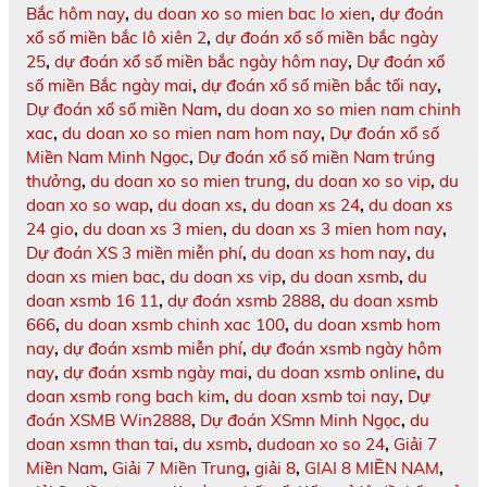
Bắc hôm nay
,
du doan xo so mien bac lo xien
,
dự đoán
xổ số miền bắc lô xiên 2
,
dự đoán xổ số miền bắc ngày
25
,
dự đoán xổ số miền bắc ngày hôm nay
,
Dự đoán xổ
số miền Bắc ngày mai
,
dự đoán xổ số miền bắc tối nay
,
Dự đoán xổ số miền Nam
,
du doan xo so mien nam chinh
xac
,
du doan xo so mien nam hom nay
,
Dự đoán xổ số
Miền Nam Minh Ngọc
,
Dự đoán xổ số miền Nam trúng
thưởng
,
du doan xo so mien trung
,
du doan xo so vip
,
du
doan xo so wap
,
du doan xs
,
du doan xs 24
,
du doan xs
24 gio
,
du doan xs 3 mien
,
du doan xs 3 mien hom nay
,
Dự đoán XS 3 miền miễn phí
,
du doan xs hom nay
,
du
doan xs mien bac
,
du doan xs vip
,
du doan xsmb
,
du
doan xsmb 16 11
,
dự đoán xsmb 2888
,
du doan xsmb
666
,
du doan xsmb chinh xac 100
,
du doan xsmb hom
nay
,
dự đoán xsmb miễn phí
,
dự đoán xsmb ngày hôm
nay
,
dự đoán xsmb ngày mai
,
du doan xsmb online
,
du
doan xsmb rong bach kim
,
du doan xsmb toi nay
,
Dự
đoán XSMB Win2888
,
Dự đoán XSmn Minh Ngọc
,
du
doan xsmn than tai
,
du xsmb
,
dudoan xo so 24
,
Giải 7
Miền Nam
,
Giải 7 Miền Trung
,
giải 8
,
GIAI 8 MIỀN NAM
,