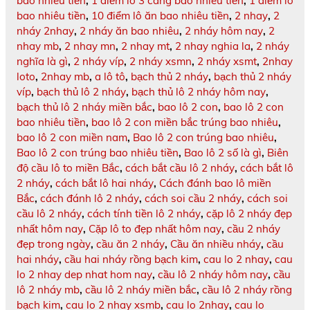
bao nhiêu tiền
,
1 điểm lô 3 càng bao nhiêu tiền
,
1 điểm lô
bao nhiêu tiền
,
10 điểm lô ăn bao nhiêu tiền
,
2 nhay
,
2
nháy 2nhay
,
2 nháy ăn bao nhiêu
,
2 nháy hôm nay
,
2
nhay mb
,
2 nhay mn
,
2 nhay mt
,
2 nhay nghia la
,
2 nháy
nghĩa là gì
,
2 nháy víp
,
2 nháy xsmn
,
2 nháy xsmt
,
2nhay
loto
,
2nhay mb
,
a lô tô
,
bạch thủ 2 nháy
,
bạch thủ 2 nháy
víp
,
bạch thủ lô 2 nháy
,
bạch thủ lô 2 nháy hôm nay
,
bạch thủ lô 2 nháy miền bắc
,
bao lô 2 con
,
bao lô 2 con
bao nhiêu tiền
,
bao lô 2 con miền bắc trúng bao nhiêu
,
bao lô 2 con miền nam
,
Bao lô 2 con trúng bao nhiêu
,
Bao lô 2 con trúng bao nhiêu tiền
,
Bao lô 2 số là gì
,
Biên
độ cầu lô to miền Bắc
,
cách bắt cầu lô 2 nháy
,
cách bắt lô
2 nháy
,
cách bắt lô hai nháy
,
Cách đánh bao lô miền
Bắc
,
cách đánh lô 2 nháy
,
cách soi cầu 2 nháy
,
cách soi
cầu lô 2 nháy
,
cách tính tiền lô 2 nháy
,
cặp lô 2 nháy đẹp
nhất hôm nay
,
Cặp lô to đẹp nhất hôm nay
,
cầu 2 nháy
đẹp trong ngày
,
cầu ăn 2 nháy
,
Cầu ăn nhiều nháy
,
cầu
hai nháy
,
cầu hai nháy rồng bạch kim
,
cau lo 2 nhay
,
cau
lo 2 nhay dep nhat hom nay
,
cầu lô 2 nháy hôm nay
,
cầu
lô 2 nháy mb
,
cầu lô 2 nháy miền bắc
,
cầu lô 2 nháy rồng
bạch kim
,
cau lo 2 nhay xsmb
,
cau lo 2nhay
,
cau lo