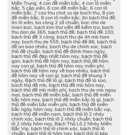
Miền Trung, 4 con đề miền bắc, 4 con lô miền
bắc, 5 cặp xiên, 6 con đề miền bắc, 6 con lô
miền bắc, 7 cao thu chot so de bach thu, 8 con
đề miền bắc, 8 con lô miền bắc, ăn bạch thủ đề,
ăn lô xiên, ba càng 2 số chuẩn, bac nho de
mien bac, bạch kim thư viện đề kiểm tra, bach
thu dan de 365, bạch thủ đề, bạch thủ đề 100,
bạch thủ đề 3 càng, bach thu de 4h mb hom
nay, bach thu de 555, bạch thủ đề 86, bạch thủ
đề an bao nhiêu, bach thu de chinh xac, bạch
thủ đề chuẩn, bạch thủ đề đánh theo ngày,
bạch thủ đề đẹp nhất hôm nay, bạch thủ đề
gan, bạch thủ đề hôm nay, bạch thủ đề hôm
nay con gì, bạch thủ đề hôm nay miễn phí,
bạch thủ đề hôm nay về bao nhiêu, bạch thủ
đề hôm nay về con gì, bạch thủ đề khung 3
ngày, Bạch thủ đề là gì, bạch thủ đề là sao,
bach thủ đề mb, bạch thủ đề mb hôm nay,
bạch thủ đề mb miễn phí, bach thu de mb ngay
mai, bạch thủ đề miền bắc, bạch thủ đề miền
bắc hôm nay, bạch thủ đề miền bắc là gì, bạch
thủ đề miền bắc miễn phí, bạch thủ đề miền
bắc ngày hôm nay, bạch thủ đề miền bắc vip,
bạch thủ đề miền nam, bạch thủ lô 2 nháy
chính xác, bạch thủ lô 2 nháy chuẩn, bạch thủ
lô 2 nháy hôm nay, Bạch Thủ Lô 2 Nháy Miền
Bắc Vip, bạch thủ lô chính xác, bạch thủ lô
chuẩn, bạch thủ lô hôm nay, bạch thủ lô kép