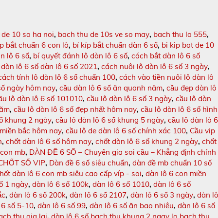
 de 10 so ha noi
,
bach thu de 10s ve so may
,
bach thu lo 555
,
íp bắt chuẩn 6 con lô
,
bí kíp bắt chuẩn dàn 6 số
,
bi kip bat de 10
n lô 6 số
,
bí quyết đánh lô dàn lô 6 số
,
cách bắt dàn lô 6 số
 dàn lô 6 số dàn lô 6 số 2021
,
cách nuôi lô dàn lô 6 số 3 ngày
,
cách tính lô dàn lô 6 số chuẩn 100
,
cách vào tiền nuôi lô dàn lô
 số ngày hôm nay
,
cầu dàn lô 6 số ăn quanh năm
,
cầu đẹp dàn lô
ầu lô dàn lô 6 số 101010
,
cầu lô dàn lô 6 số 3 ngày
,
cầu lô dàn
năm
,
cầu lô dàn lô 6 số đẹp nhất hôm nay
,
cầu lô dàn lô 6 số hình
số khung 2 ngày
,
cầu lô dàn lô 6 số khung 5 ngày
,
cầu lô dàn lô 
ố miền bắc hôm nay
,
cầu lô de dàn lô 6 số chính xác 100
,
Cầu vip
n
,
chốt dàn lô 6 số hôm nay
,
chốt dàn lô 6 số khung 2 ngày
,
chốt
6 con mb
,
DÀN ĐỀ 6 SỐ – Chuyên gia soi cầu – Khẳng định chính
 CHỐT SỐ VIP
,
Dàn đề 6 số siêu chuẩn
,
dàn đề mb chuẩn 10 số
hốt dàn lô 6 con mb siêu cao cấp víp - soi
,
dàn lô 6 con miền
số 1 ngày
,
dàn lô 6 số 100k
,
dàn lô 6 số 1010
,
dàn lô 6 số
ắc
,
dàn lô 6 số 200k
,
dàn lô 6 số 2107
,
dàn lô 6 số 3 ngày
,
dàn l
 6 số 5-10
,
dàn lô 6 số 99
,
dàn lô 6 số ăn bao nhiêu
,
dàn lô 6 số
ach thu gia lai
,
dàn lô 6 số bach thu khung 2 ngay lo bach thu