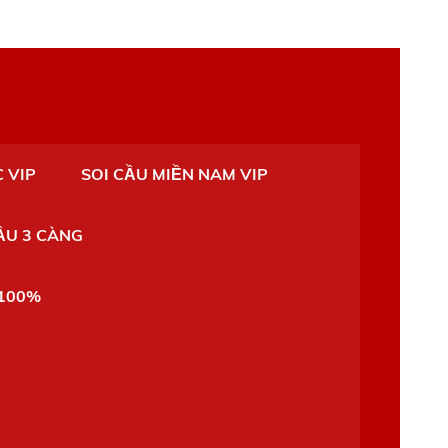
 VIP
SOI CẦU MIỀN NAM VIP
ẦU 3 CÀNG
 100%