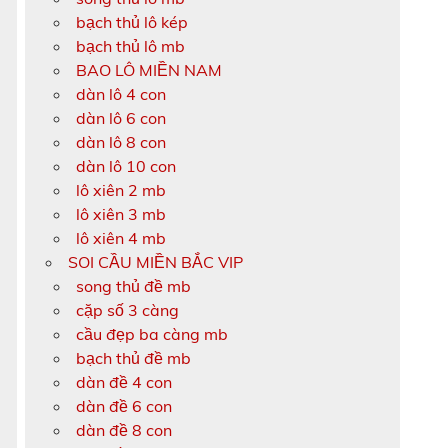
bạch thủ lô kép
bạch thủ lô mb
BAO LÔ MIỀN NAM
dàn lô 4 con
dàn lô 6 con
dàn lô 8 con
dàn lô 10 con
lô xiên 2 mb
lô xiên 3 mb
lô xiên 4 mb
,
SOI CẦU MIỀN BẮC VIP
song thủ đề mb
cặp số 3 càng
cầu đẹp ba càng mb
bạch thủ đề mb
dàn đề 4 con
dàn đề 6 con
dàn đề 8 con