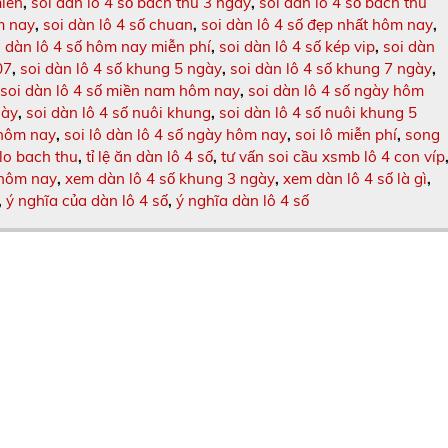
mien
,
soi dàn lô 4 số bach thu 3 ngay
,
soi dàn lô 4 số bach thu
m nay
,
soi dàn lô 4 số chuan
,
soi dàn lô 4 số đẹp nhất hôm nay
,
i dàn lô 4 số hôm nay miễn phí
,
soi dàn lô 4 số kép vip
,
soi dàn
07
,
soi dàn lô 4 số khung 5 ngày
,
soi dàn lô 4 số khung 7 ngày
,
,
soi dàn lô 4 số miền nam hôm nay
,
soi dàn lô 4 số ngày hôm
gày
,
soi dàn lô 4 số nuôi khung
,
soi dàn lô 4 số nuôi khung 5
 hôm nay
,
soi lô dàn lô 4 số ngày hôm nay
,
soi lô miễn phí
,
song
lo bach thu
,
tỉ lệ ăn dàn lô 4 số
,
tư vấn soi cầu xsmb lô 4 con víp
 hôm nay
,
xem dàn lô 4 số khung 3 ngày
,
xem dàn lô 4 số là gì
,
,
ý nghĩa của dàn lô 4 số
,
ý nghĩa dàn lô 4 số