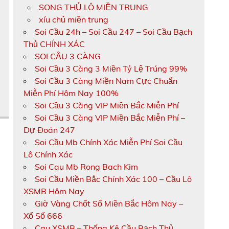
SONG THỦ LÔ MIỀN TRUNG
xíu chủ miền trung
Soi Cầu 24h – Soi Cầu 247 – Soi Cầu Bạch
Thủ CHÍNH XÁC
SOI CẦU 3 CÀNG
Soi Cầu 3 Càng 3 Miền Tỷ Lệ Trúng 99%
,
Soi Cầu 3 Càng Miền Nam Cực Chuẩn
Miễn Phí Hôm Nay 100%
Soi Cầu 3 Càng VIP Miền Bắc Miễn Phí
Soi Cầu 3 Càng VIP Miền Bắc Miễn Phí –
Dự Đoán 247
Soi Cầu Mb Chính Xác Miễn Phí Soi Cầu
Lô Chính Xác
Soi Cau Mb Rong Bach Kim
Soi Cầu Miền Bắc Chính Xác 100 – Cầu Lô
XSMB Hôm Nay
Giờ Vàng Chốt Số Miền Bắc Hôm Nay –
Xổ Số 666
Cau XSMB – Thống Kê Cầu Bạch Thủ