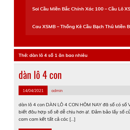
Soi Cầu Miền Bắc Chính Xác 100 – Cầu Lô 
Cau XSMB – Thống Kê Cầu Bạch Thủ Miền B
Thẻ:
dàn lô 4 số 1 ăn bao nhiêu
dàn lô 4 con
14/04/2021
admin
dàn lô 4 con DÀN LÔ 4 CON HÔM NAY đã số có số V
biết đâu hợp số sẽ dễ chịu hơn ạ!. Đảm bảo lấy số c
cam cam kết tất cả các […]