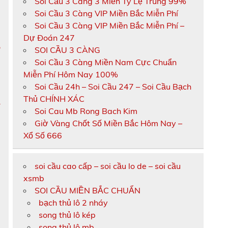
Soi Cầu 3 Càng 3 Miền Tỷ Lệ Trúng 99%
Soi Cầu 3 Càng VIP Miền Bắc Miễn Phí
Soi Cầu 3 Càng VIP Miền Bắc Miễn Phí –
Dự Đoán 247
p
SOI CẦU 3 CÀNG
Soi Cầu 3 Càng Miền Nam Cực Chuẩn
Miễn Phí Hôm Nay 100%
Soi Cầu 24h – Soi Cầu 247 – Soi Cầu Bạch
Thủ CHÍNH XÁC
4
Soi Cau Mb Rong Bach Kim
Giờ Vàng Chốt Số Miền Bắc Hôm Nay –
Xổ Số 666
U
soi cầu cao cấp – soi cầu lo de – soi cầu
xsmb
SOI CẦU MIỀN BẮC CHUẨN
bạch thủ lô 2 nháy
song thủ lô kép
h
song thủ lô mb