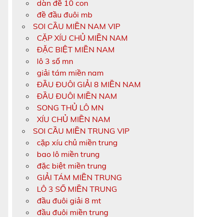
dàn đề 10 con
đề đầu đuôi mb
SOI CẦU MIỀN NAM VIP
,
CẶP XÍU CHỦ MIỀN NAM
ĐẶC BIỆT MIỀN NAM
lô 3 số mn
giải tám miền nam
ĐẦU ĐUÔI GIẢI 8 MIỀN NAM
ĐẦU ĐUÔI MIỀN NAM
SONG THỦ LÔ MN
XÍU CHỦ MIỀN NAM
SOI CẦU MIỀN TRUNG VIP
cặp xíu chủ miền trung
bao lô miền trung
đặc biệt miền trung
0
GIẢI TÁM MIỀN TRUNG
LÔ 3 SỐ MIỀN TRUNG
đầu đuôi giải 8 mt
đầu đuôi miền trung