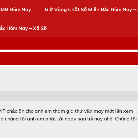
XSMB Hôm Nay
Giờ Vàng Chốt Số Miền Bắc Hôm Nay –
ắc Hôm Nay – Xổ Số
IP chắc ăn cho anh em tham gia thử vận may một lần xem
ủa chúng tôi anh em phát tài ngay sau tối nay nhé. Chúng tôi