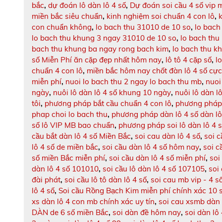
bắc
,
dự đoán lô dàn lô 4 số
,
Dự đoán soi cầu 4 số vip 
miền bắc siêu chuẩn
,
kinh nghiệm soi chuẩn 4 con lô
,
k
con chuẩn không
,
lo bach thu 31010 de 10 so
,
lo bach
lo bach thu khung 3 ngay 31010 de 10 so
,
lo bach thu
bach thu khung ba ngay rong bach kim
,
lo bach thu k
số Miễn Phí ăn cặp đẹp nhất hôm nay
,
lô tô 4 cặp số
,
l
chuẩn 4 con lô
,
miền bắc hôm nay chốt đàn lô 4 số cự
miễn phí
,
nuoi lo bach thu 2 ngay lo bach thu mb
,
nuoi
ngày
,
nuôi lô dàn lô 4 số khung 10 ngày
,
nuôi lô dàn l
tôi
,
phương pháp bắt cầu chuẩn 4 con lô
,
phương pháp 
phap choi lo bach thu
,
phương pháp dàn lô 4 số dàn lô
số lô VIP MB bao chuẩn
,
phương pháp soi lô dàn lô 4 
cầu bắt dàn lô 4 số Miền Bắc
,
soi cau dàn lô 4 số
,
soi c
lô 4 số de miền bắc
,
soi cầu dàn lô 4 số hôm nay
,
soi c
số miền Bắc miễn phí
,
soi cầu dàn lô 4 số miễn phí
,
soi
dàn lô 4 số 101010
,
soi cầu lô dàn lô 4 số 107105
,
soi
đài phát
,
soi cầu lô tô dàn lô 4 số
,
soi cau mb vip - 4 s
lô 4 số
,
Soi cầu Rồng Bạch Kim miễn phí chính xác 10 
xs dàn lô 4 con mb chính xác uy tín
,
soi cau xsmb dàn 
DÀN de 6 số miền Bắc
,
soi dàn đề hôm nay
,
soi dàn lô