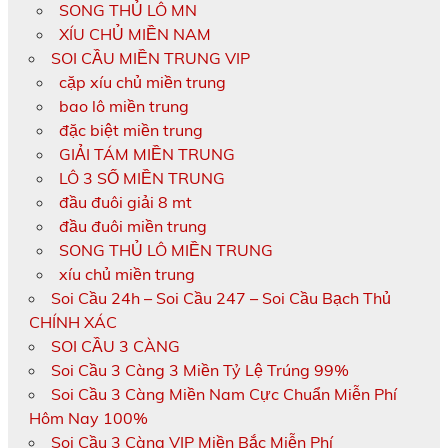
SONG THỦ LÔ MN
XÍU CHỦ MIỀN NAM
SOI CẦU MIỀN TRUNG VIP
cặp xíu chủ miền trung
bao lô miền trung
đặc biệt miền trung
GIẢI TÁM MIỀN TRUNG
LÔ 3 SỐ MIỀN TRUNG
đầu đuôi giải 8 mt
đầu đuôi miền trung
SONG THỦ LÔ MIỀN TRUNG
xíu chủ miền trung
Soi Cầu 24h – Soi Cầu 247 – Soi Cầu Bạch Thủ
CHÍNH XÁC
SOI CẦU 3 CÀNG
Soi Cầu 3 Càng 3 Miền Tỷ Lệ Trúng 99%
Soi Cầu 3 Càng Miền Nam Cực Chuẩn Miễn Phí
Hôm Nay 100%
Soi Cầu 3 Càng VIP Miền Bắc Miễn Phí