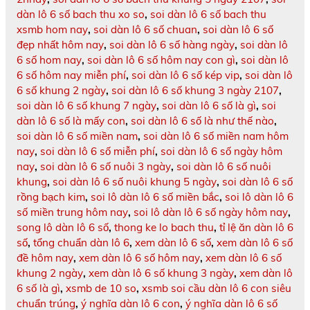
dàn lô 6 số bach thu xo so
,
soi dàn lô 6 số bach thu
xsmb hom nay
,
soi dàn lô 6 số chuan
,
soi dàn lô 6 số
đẹp nhất hôm nay
,
soi dàn lô 6 số hàng ngày
,
soi dàn lô
6 số hom nay
,
soi dàn lô 6 số hôm nay con gì
,
soi dàn lô
6 số hôm nay miễn phí
,
soi dàn lô 6 số kép vip
,
soi dàn lô
6 số khung 2 ngày
,
soi dàn lô 6 số khung 3 ngày 2107
,
soi dàn lô 6 số khung 7 ngày
,
soi dàn lô 6 số là gì
,
soi
dàn lô 6 số là mấy con
,
soi dàn lô 6 số là như thế nào
,
soi dàn lô 6 số miền nam
,
soi dàn lô 6 số miền nam hôm
nay
,
soi dàn lô 6 số miễn phí
,
soi dàn lô 6 số ngày hôm
nay
,
soi dàn lô 6 số nuôi 3 ngày
,
soi dàn lô 6 số nuôi
khung
,
soi dàn lô 6 số nuôi khung 5 ngày
,
soi dàn lô 6 số
rồng bạch kim
,
soi lô dàn lô 6 số miền bắc
,
soi lô dàn lô 6
số miền trung hôm nay
,
soi lô dàn lô 6 số ngày hôm nay
,
song lô dàn lô 6 số
,
thong ke lo bach thu
,
tỉ lệ ăn dàn lô 6
số
,
tổng chuẩn dàn lô 6
,
xem dàn lô 6 số
,
xem dàn lô 6 số
đề hôm nay
,
xem dàn lô 6 số hôm nay
,
xem dàn lô 6 số
khung 2 ngày
,
xem dàn lô 6 số khung 3 ngày
,
xem dàn lô
6 số là gì
,
xsmb de 10 so
,
xsmb soi cầu dàn lô 6 con siêu
chuẩn trúng
,
ý nghĩa dàn lô 6 con
,
ý nghĩa dàn lô 6 số