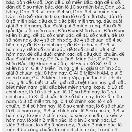
bắc, dàn đề 6 số, Dàn đề 6 số miền Bắc, dàn đề 8 số,
dàn đề 8 số miền bắc, dàn lô 10 số miền bắc, Dàn Lô 2
Nháy, Dàn lô 3 số, dàn lô 4 số, Dàn lô 4 số miền bắc,
Dàn Lô 5 Số, dan lo 6 so, dàn lô 6 số miền bắc, dàn lô
8 số miền bắc, đầu đuôi đặc biệt miền trung, đầu đuôi
giải 8 miền nam, đầu đuôi giải 8 miền trung, đầu đuôi
giải đặc biệt miền nam, Đầu Đuôi Miền Nam, Đầu Đuôi
Miền Trung, đề 10 số chính xác, đề 10 số chuẩn, đề 10
số hôm nay, đề 4 số chính xác, đề 4 số chuẩn, đề 4 số
hôm nay, đề 6 số chính xác, đề 6 số chuẩn, đề 6 số
hôm nay, đề 8 số chính xác, đề 8 số chuẩn, đề 8 số
hôm nay, đề đầu đuôi chính xác, đề đầu đuôi chuẩn, đề
đầu đuôi hôm nay, Đề Đầu Đuôi Miền Bắc, Dự Đoán
Miền Bắc, Dự Đoán Soi Cầu, Dự Đoán Xổ Số, Giải 7
Miền Nam, Giải 7 Miền Trung, giải 8, giải 8 chính xác,
giải 8 chuẩn, giải 8 hôm nay, GIAI 8 MIỀN NAM, giải 8
miền trung, Giải 8 Miền Trung Vip, giải đặc biệt chính
xác, giải đặc biệt chuẩn, giải đặc biệt hôm nay, giải đặc
biệt miền nam, giải đặc biệt miền trung, kqxs, lô 10 số
chính xác, lô 10 số chuẩn, lô 10 số hôm nay, lô 3 số
chính xác, lô 3 số chuẩn, lô 3 số hôm nay, lô 3 số miền
nam, lô 3 số miền trung, lô 4 số chính xác, lô 4 số
chuẩn, lô 4 số hôm nay, lô 6 số chính xác, lô 6 số chuẩn,
lô 6 số hôm nay, lô 8 số chính xác, lô 8 số chuẩn, lô 8 số
hôm nay, lô xiên 2 chính xác, lô xiên 2 chuẩn, lô xiên 2
hôm nay, lô xiên 2 miền bắc, lô xiên 3 chính xác, Lô
xiên 3 chuẩn, lô xiên 3 hôm nay, lô xiên 3 miền bắc, lô
xiên 4 ba càng chuẩn, lô xiên 4 chính xác, Lô xiên 4