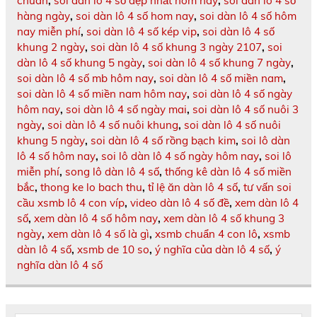
chuan
,
soi dàn lô 4 số đẹp nhất hôm nay
,
soi dàn lô 4 số
hàng ngày
,
soi dàn lô 4 số hom nay
,
soi dàn lô 4 số hôm
nay miễn phí
,
soi dàn lô 4 số kép vip
,
soi dàn lô 4 số
khung 2 ngày
,
soi dàn lô 4 số khung 3 ngày 2107
,
soi
dàn lô 4 số khung 5 ngày
,
soi dàn lô 4 số khung 7 ngày
,
soi dàn lô 4 số mb hôm nay
,
soi dàn lô 4 số miền nam
,
soi dàn lô 4 số miền nam hôm nay
,
soi dàn lô 4 số ngày
hôm nay
,
soi dàn lô 4 số ngày mai
,
soi dàn lô 4 số nuôi 3
ngày
,
soi dàn lô 4 số nuôi khung
,
soi dàn lô 4 số nuôi
khung 5 ngày
,
soi dàn lô 4 số rồng bạch kim
,
soi lô dàn
lô 4 số hôm nay
,
soi lô dàn lô 4 số ngày hôm nay
,
soi lô
miễn phí
,
song lô dàn lô 4 số
,
thống kê dàn lô 4 số miền
bắc
,
thong ke lo bach thu
,
tỉ lệ ăn dàn lô 4 số
,
tư vấn soi
cầu xsmb lô 4 con víp
,
video dàn lô 4 số đề
,
xem dàn lô 4
số
,
xem dàn lô 4 số hôm nay
,
xem dàn lô 4 số khung 3
ngày
,
xem dàn lô 4 số là gì
,
xsmb chuẩn 4 con lô
,
xsmb
dàn lô 4 số
,
xsmb de 10 so
,
ý nghĩa của dàn lô 4 số
,
ý
nghĩa dàn lô 4 số