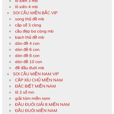
lô xiên 3 mb
lô xiên 4 mb
SOI CẦU MIỀN BẮC VIP
song thủ đề mb
cặp số 3 càng
cầu đẹp ba càng mb
bạch thủ đề mb
dàn đề 4 con
dàn đề 6 con
dàn đề 8 con
dàn đề 10 con
đề đầu đuôi mb
SOI CẦU MIỀN NAM VIP
CẶP XÍU CHỦ MIỀN NAM
ĐẶC BIỆT MIỀN NAM
lô 3 số mn
giải tám miền nam
ĐẦU ĐUÔI GIẢI 8 MIỀN NAM
ĐẦU ĐUÔI MIỀN NAM