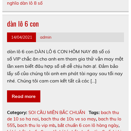
nghĩa dàn lô 8 số
dàn lô 6 con
14/04/2021
admin
dàn lô 6 con DÀN LÔ 6 CON HÔM NAY đã số có
số VIP chắc ăn cho anh em tham gia thử vận may một
lần xem biết đâu hợp số sẽ dễ chịu hơn ạ!. Đảm bảo
lấy số của chúng tôi anh em phát tài ngay sau tối nay
nhé. Chúng tôi cam cam kết tất cả các […]
Read more
Category:
SOI CẦU MIỀN BẮC CHUẨN
Tags:
bach thu
de 10 so ha noi
,
bach thu de 10s ve so may
,
bach thu lo
555
,
bach thu lo vip mb
,
bắt chuẩn 6 con lô hàng ngày
,