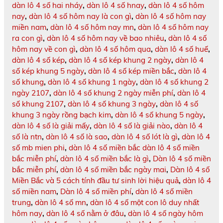
dàn lô 4 số hai nháy
,
dàn lô 4 số hnay
,
dàn lô 4 số hôm
nay
,
dàn lô 4 số hôm nay là con gì
,
dàn lô 4 số hôm nay
miền nam
,
dàn lô 4 số hôm nay mn
,
dàn lô 4 số hôm nay
ra con gì
,
dàn lô 4 số hôm nay về bao nhiêu
,
dàn lô 4 số
hôm nay về con gì
,
dàn lô 4 số hôm qua
,
dàn lô 4 số huế
,
dàn lô 4 số kép
,
dàn lô 4 số kép khung 2 ngày
,
dàn lô 4
số kép khung 5 ngày
,
dàn lô 4 số kép miền bắc
,
dàn lô 4
số khung
,
dàn lô 4 số khung 1 ngày
,
dàn lô 4 số khung 2
ngày 2107
,
dàn lô 4 số khung 2 ngày miễn phí
,
dàn lô 4
số khung 2107
,
dàn lô 4 số khung 3 ngày
,
dàn lô 4 số
khung 3 ngày rồng bạch kim
,
dàn lô 4 số khung 5 ngày
,
dàn lô 4 số là giải mấy
,
dàn lô 4 số là giải nào
,
dàn lô 4
số là ntn
,
dàn lô 4 số là sao
,
dàn lô 4 số lót là gì
,
dàn lô 4
số mb mien phi
,
dàn lô 4 số miền bắc dàn lô 4 số miền
bắc miễn phí
,
dàn lô 4 số miền bắc là gì
,
Dàn lô 4 số miền
bắc miễn phí
,
dàn lô 4 số miền bắc ngày mai
,
Dàn lô 4 số
Miền Bắc và 5 cách tính đầu tư sinh lời hiệu quả
,
dàn lô 4
số miền nam
,
Dàn lô 4 số miền phí
,
dàn lô 4 số miền
trung
,
dàn lô 4 số mn
,
dàn lô 4 số một con lô duy nhất
hôm nay
,
dàn lô 4 số nằm ở đâu
,
dàn lô 4 số ngày hôm