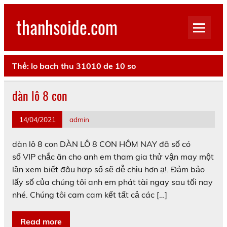
Skip
to
thanhsoide.com
content
Thẻ:
lo bach thu 31010 de 10 so
dàn lô 8 con
14/04/2021
admin
dàn lô 8 con DÀN LÔ 8 CON HÔM NAY đã số có
số VIP chắc ăn cho anh em tham gia thử vận may một
lần xem biết đâu hợp số sẽ dễ chịu hơn ạ!. Đảm bảo
lấy số của chúng tôi anh em phát tài ngay sau tối nay
nhé. Chúng tôi cam cam kết tất cả các […]
Read more