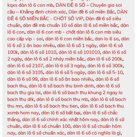
kqxs dàn lô 6 con mb
,
DÀN ĐỀ 6 SỐ – Chuyên gia soi
cầu – Khẳng định chính xác
,
Dàn đề 6 số miền Bắc
,
DÀN
ĐỀ 6 SỐ MIỀN BẮC - CHỐT SỐ VIP
,
Dàn đề 6 số siêu
chuẩn
,
dàn đề mb chuẩn 10 số dàn lô 6 số miền bắc
,
dàn
lô 6 con
,
dàn lô 6 con mb - chốt dàn lô 6 con mb siêu
cao cấp víp - soi
,
dàn lô 6 con miền bắc
,
dan lo 6 so
,
dàn
lô 6 số 1 ăn bao nhiêu
,
dàn lô 6 số 1 ngày
,
dàn lô 6 số
100k
,
dàn lô 6 số 1010
,
dàn lô 6 số 101010
,
dàn lô 6 số
2 ngày
,
dàn lô 6 số 2 nháy miền bắc
,
dàn lô 6 số 200k
,
dàn lô 6 số 2107
,
dàn lô 6 số 3 ngày
,
dàn lô 6 số 300k
,
dàn lô 6 số 3105
,
dàn lô 6 số 5 ngày
,
dàn lô 6 số 5-10
,
dàn lô 6 số 99
,
dàn lô 6 số ăn bao nhiêu
,
dàn lô 6 số
bach thu
,
dàn lô 6 số bach thu binh dinh
,
dàn lô 6 số
bach thu gia lai
,
dàn lô 6 số bach thu khung 2 ngay lo
bach thu dlk
,
dàn lô 6 số bach thu mb
,
dàn lô 6 số bach
thu mn
,
dàn lô 6 số bach thu tien
,
dàn lô 6 số bach thu
xsmb hom nay
,
dàn lô 6 số bất bại
,
dàn lô 6 số chắc
thắng
,
dàn lô 6 số chính xác nhất hôm nay
,
dàn lô 6 số
chuẩn
,
dàn lô 6 số chuẩn 100
,
dàn lô 6 số chuẩn hôm
nay
,
dàn lô 6 số chuẩn xác
,
dàn lô 6 số có nghĩa là gì
,