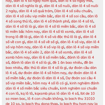
nay
,
dàn lô 4 số ngày hôm qua
,
dàn lô 4 số ngày mai
,
dàn lô 4 số nghĩa là gì
,
dàn lô 4 số nuôi
,
dàn lô 4 số nuôi
2 ngày
,
dàn lô 4 số quả trám
,
Dàn lô 4 số siêu chuẩn
,
dàn lô 4 số siêu vip miền bắc
,
dàn lô 4 số soi cầu
,
dàn lô
4 số song thủ lô
,
dàn lô 4 số thành phố
,
dàn lô 4 số tô
,
dàn lô 4 số tô là gì
,
dàn lô 4 số tô miền bắc
,
dàn lô 4 số
tô miền bắc hôm nay
,
dàn lô 4 số tô xsmb
,
dàn lô 4 số
trong lô đề là gì
,
dàn lô 4 số và độc thủ lô là gì
,
dàn lô 4
số về con gì
,
dàn lô 4 số về số gì
,
dàn lô 4 số vip
,
dàn lô 4
số vip hôm nay
,
dàn lô 4 số vip là gì
,
dàn lô 4 số vip miền
bắc
,
dàn lô 4 số xiên 2
,
dàn lô 4 số xsmb
,
dàn lô 4 số
xsmb hôm nay
,
dàn lô 6 số miền bắc
,
đánh lô dàn lô 4
số
,
đánh lô dàn lô 4 số là gì
,
đè 1 ăn bao nhiêu
,
đề ăn
bao nhiêu
,
độc thủ lô dàn lô 4 số là gì
,
dự đoán cầu dàn
lô 4 số
,
dự đoán dàn lô 4 số hôm nay
,
dự đoán dàn lô 4
số miền bắc
,
dự đoán lô dàn lô 4 số
,
Dự đoán soi cầu 4
số vip miền bắc
,
hôm nay 4 số lô có gì
,
kinh nghiệm đánh
dàn lô 4 số miền bắc siêu chuẩn
,
kinh nghiệm soi chuẩn
4 con lô
,
kq lô tô
,
kqxsmb plus lô dàn lô 4 số
,
lbt de 10
so mien bac
,
lô 4 con chuẩn không
,
lo bach thu 31010
de 10 so
,
lo bach thu dong thap
,
lo bach thu hom nay la