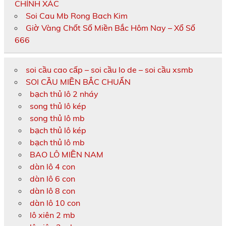
CHÍNH XÁC
Soi Cau Mb Rong Bach Kim
Giờ Vàng Chốt Số Miền Bắc Hôm Nay – Xổ Số
666
soi cầu cao cấp – soi cầu lo de – soi cầu xsmb
SOI CẦU MIỀN BẮC CHUẨN
bạch thủ lô 2 nháy
song thủ lô kép
song thủ lô mb
bạch thủ lô kép
bạch thủ lô mb
BAO LÔ MIỀN NAM
dàn lô 4 con
dàn lô 6 con
dàn lô 8 con
dàn lô 10 con
lô xiên 2 mb