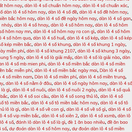
hất hôm nay
,
dàn lô 4 số chuẩn hôm nay
,
dàn lô 4 số chuẩn xác
,
số dàn lô 4 số hôm nay
,
dàn lô 4 số đề
,
dàn lô 4 số đề hôm nay
,
miền bắc hôm nay
,
dàn lô 4 số đề ngày hôm nay
,
dàn lô 4 số gan
i nháy
,
dàn lô 4 số hnay
,
dàn lô 4 số hôm nay
,
dàn lô 4 số hôm
 số hôm nay mn
,
dàn lô 4 số hôm nay ra con gì
,
dàn lô 4 số hôm
ô 4 số hôm qua
,
dàn lô 4 số huế
,
dàn lô 4 số kép
,
dàn lô 4 số kép
số kép miền bắc
,
dàn lô 4 số khung
,
dàn lô 4 số khung 1 ngày
,
gày miễn phí
,
dàn lô 4 số khung 2107
,
dàn lô 4 số khung 3 ngày
,
khung 5 ngày
,
dàn lô 4 số là giải mấy
,
dàn lô 4 số là giải nào
,
dàn
àn lô 4 số mb mien phi
,
dàn lô 4 số miền bắc dàn lô 4 số miền
iền bắc miễn phí
,
dàn lô 4 số miền bắc ngày mai
,
Dàn lô 4 số
ô 4 số miền nam
,
Dàn lô 4 số miền phí
,
dàn lô 4 số miền trung
,
ay
,
dàn lô 4 số nằm ở đâu
,
dàn lô 4 số ngày hôm nay
,
dàn lô 4 s
 là gì
,
dàn lô 4 số nuôi
,
dàn lô 4 số nuôi 2 ngày
,
dàn lô 4 số quả
 bắc
,
dàn lô 4 số soi cầu
,
dàn lô 4 số song thủ lô
,
dàn lô 4 số
số tô miền bắc
,
dàn lô 4 số tô miền bắc hôm nay
,
dàn lô 4 số tô
ủ lô là gì
,
dàn lô 4 số về con gì
,
dàn lô 4 số về số gì
,
dàn lô 4 số
ô 4 số vip miền bắc
,
dàn lô 4 số xiên 2
,
dàn lô 4 số xsmb
,
dàn lô
lô 4 số
,
đánh lô dàn lô 4 số là gì
,
đè 1 ăn bao nhiêu
,
đề ăn bao
4 số
,
dự đoán dàn lô 4 số hôm nay
,
dự đoán dàn lô 4 số miền