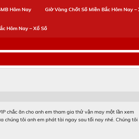
XSMB Hôm Nay
Giờ Vàng Chốt Số Miền Bắc Hôm Nay –
ắc Hôm Nay – Xổ Số
IP chắc ăn cho anh em tham gia thử vận may một lần xem
ủa chúng tôi anh em phát tài ngay sau tối nay nhé. Chúng tôi