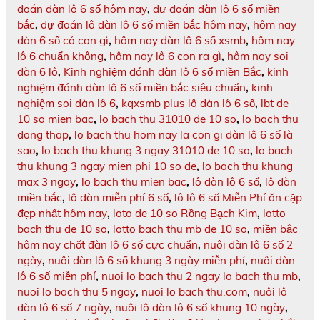
đoán dàn lô 6 số hôm nay
,
dự đoán dàn lô 6 số miền
bắc
,
dự đoán lô dàn lô 6 số miền bắc hôm nay
,
hôm nay
dàn 6 số có con gì
,
hôm nay dàn lô 6 số xsmb
,
hôm nay
lô 6 chuẩn không
,
hôm nay lô 6 con ra gì
,
hôm nay soi
dàn 6 lô
,
Kinh nghiệm đánh dàn lô 6 số miền Bắc
,
kinh
nghiệm đánh dàn lô 6 số miền bắc siêu chuẩn
,
kinh
nghiệm soi dàn lô 6
,
kqxsmb plus lô dàn lô 6 số
,
lbt de
10 so mien bac
,
lo bach thu 31010 de 10 so
,
lo bach thu
dong thap
,
lo bach thu hom nay la con gi dàn lô 6 số là
sao
,
lo bach thu khung 3 ngay 31010 de 10 so
,
lo bach
thu khung 3 ngay mien phi 10 so de
,
lo bach thu khung
max 3 ngay
,
lo bach thu mien bac
,
lô dàn lô 6 số
,
lô dàn
miền bắc
,
lô dàn miễn phí 6 số
,
lô lô 6 số Miễn Phí ăn cặp
đẹp nhất hôm nay
,
loto de 10 so Rồng Bạch Kim
,
lotto
bach thu de 10 so
,
lotto bach thu mb de 10 so
,
miền bắc
hôm nay chốt đàn lô 6 số cực chuẩn
,
nuôi dàn lô 6 số 2
ngày
,
nuôi dàn lô 6 số khung 3 ngày miễn phí
,
nuôi dàn
lô 6 số miễn phí
,
nuoi lo bach thu 2 ngay lo bach thu mb
,
nuoi lo bach thu 5 ngay
,
nuoi lo bach thu.com
,
nuôi lô
dàn lô 6 số 7 ngày
,
nuôi lô dàn lô 6 số khung 10 ngày
,