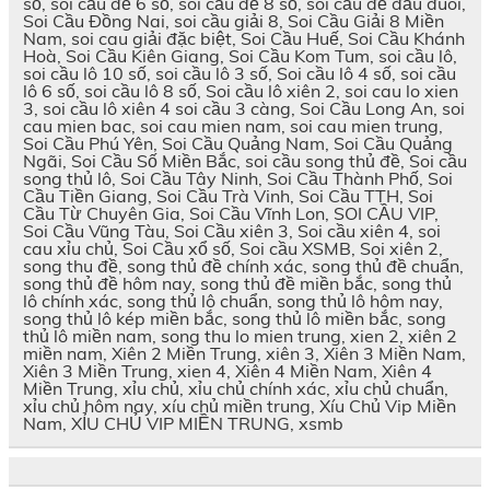
số, soi cầu đề 6 số, soi cầu đề 8 số, soi cầu đề đầu đuôi,
Soi Cầu Đồng Nai, soi cầu giải 8, Soi Cầu Giải 8 Miền
Nam, soi cau giải đặc biệt, Soi Cầu Huế, Soi Cầu Khánh
Hoà, Soi Cầu Kiên Giang, Soi Cầu Kom Tum, soi cầu lô,
soi cầu lô 10 số, soi cầu lô 3 số, Soi cầu lô 4 số, soi cầu
lô 6 số, soi cầu lô 8 số, Soi cầu lô xiên 2, soi cau lo xien
3, soi cầu lô xiên 4 soi cầu 3 càng, Soi Cầu Long An, soi
cau mien bac, soi cau mien nam, soi cau mien trung,
Soi Cầu Phú Yên, Soi Cầu Quảng Nam, Soi Cầu Quảng
Ngãi, Soi Cầu Số Miền Bắc, soi cầu song thủ đề, Soi cầu
song thủ lô, Soi Cầu Tây Ninh, Soi Cầu Thành Phố, Soi
Cầu Tiền Giang, Soi Cầu Trà Vinh, Soi Cầu TTH, Soi
Cầu Từ Chuyên Gia, Soi Cầu Vĩnh Lon, SOI CẦU VIP,
Soi Cầu Vũng Tàu, Soi Cầu xiên 3, Soi cầu xiên 4, soi
cau xỉu chủ, Soi Cầu xổ số, Soi cầu XSMB, Soi xiên 2,
song thu đề, song thủ đề chính xác, song thủ đề chuẩn,
song thủ đề hôm nay, song thủ đề miền bắc, song thủ
lô chính xác, song thủ lô chuẩn, song thủ lô hôm nay,
song thủ lô kép miền bắc, song thủ lô miền bắc, song
thủ lô miền nam, song thu lo mien trung, xien 2, xiên 2
miền nam, Xiên 2 Miền Trung, xiên 3, Xiên 3 Miền Nam,
Xiên 3 Miền Trung, xien 4, Xiên 4 Miền Nam, Xiên 4
Miền Trung, xỉu chủ, xỉu chủ chính xác, xỉu chủ chuẩn,
xỉu chủ hôm nay, xíu chủ miền trung, Xíu Chủ Vip Miền
Nam, XỈU CHỦ VIP MIỀN TRUNG, xsmb