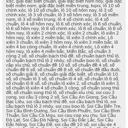
xác, giải đặc biệt chuẩn, giải đặc biệt hôm nay, giải đặc
biệt miền nam, giải đặc biệt miền trung, kqxs, lô 10 số
chính xác, lô 10 số chuẩn, lô 10 số hôm nay, lô 3 số
chính xác, lô 3 số chuẩn, lô 3 số hôm nay, lô 3 số miền
nam, lô 3 số miền trung, lô 4 số chính xác, lô 4 số
chuẩn, lô 4 số hôm nay, lô 6 số chính xác, lô 6 số chuẩn,
lô 6 số hôm nay, lô 8 số chính xác, lô 8 số chuẩn, lô 8 số
hôm nay, lô xiên 2 chính xác, lô xiên 2 chuẩn, lô xiên 2
hôm nay, lô xiên 2 miền bắc, lô xiên 3 chính xác, Lô
xiên 3 chuẩn, lô xiên 3 hôm nay, lô xiên 3 miền bắc, lô
xiên 4 ba càng chuẩn, lô xiên 4 chính xác, Lô xiên 4
hôm nay, lô xiên 4 miền bắc, Miền Bắc, số chuẩn 3
càng 2 số, số chuẩn bạch thủ đề, số chuẩn bạch thủ lô,
số chuẩn bạch thủ lô 2 nháy, số chuẩn bao lô, số chuẩn
cặp xỉu chủ, số chuẩn đề 10 số, số chuẩn đề 4 số, số
chuẩn đề 6 số, số chuẩn đề 8 số, số chuẩn đề đầu đuôi,
số chuẩn giải 8, số chuẩn giải đặc biệt, số chuẩn lô 10
số, số chuẩn lô 3 số, số chuẩn lô 4 số, số chuẩn lô 6 số,
số chuẩn lô 8 số, số chuẩn lô xiên 2, số chuẩn lô xiên 3,
số chuẩn lô xiên 4 số chuẩn 3 càng, số chuẩn song thủ
đề, số chuẩn song thủ lô, số chuẩn xỉu chủ, soi cau 3
cang, soi cầu 3 càng 2 số, Soi Cầu An Giang, Soi Cầu
Bạc Liêu, soi cầu bạch thủ đề, soi cầu bạch thủ lô, soi
cầu bạch thủ lô 2 nháy, soi cau bao lô, Soi Cầu Bến Tre,
Soi Cầu Bình Dương, Soi Cầu Bình Phước, Soi Cầu Bình
Thuận, Soi Cầu Cà Mau, soi cau cap xiu chu, Soi Cầu
Đà Lạt, Soi Cầu Đà Nẵng, Soi Cầu Đắc Lắc, Soi Cầu
Đắc Nông, Soi Cầu Đề, soi cầu đề 10 số, soi cầu de 4