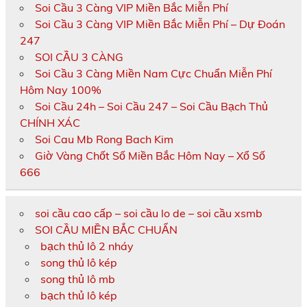
Soi Cầu 3 Càng VIP Miền Bắc Miễn Phí
Soi Cầu 3 Càng VIP Miền Bắc Miễn Phí – Dự Đoán
247
SOI CẦU 3 CÀNG
Soi Cầu 3 Càng Miền Nam Cực Chuẩn Miễn Phí
Hôm Nay 100%
Soi Cầu 24h – Soi Cầu 247 – Soi Cầu Bạch Thủ
CHÍNH XÁC
Soi Cau Mb Rong Bach Kim
Giờ Vàng Chốt Số Miền Bắc Hôm Nay – Xổ Số
666
soi cầu cao cấp – soi cầu lo de – soi cầu xsmb
SOI CẦU MIỀN BẮC CHUẨN
bạch thủ lô 2 nháy
song thủ lô kép
song thủ lô mb
bạch thủ lô kép