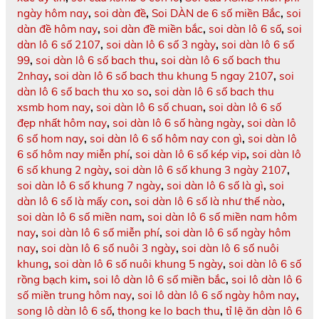
ngày hôm nay
,
soi dàn đề
,
Soi DÀN de 6 số miền Bắc
,
soi
dàn đề hôm nay
,
soi dàn đề miền bắc
,
soi dàn lô 6 số
,
soi
dàn lô 6 số 2107
,
soi dàn lô 6 số 3 ngày
,
soi dàn lô 6 số
99
,
soi dàn lô 6 số bach thu
,
soi dàn lô 6 số bach thu
2nhay
,
soi dàn lô 6 số bach thu khung 5 ngay 2107
,
soi
dàn lô 6 số bach thu xo so
,
soi dàn lô 6 số bach thu
xsmb hom nay
,
soi dàn lô 6 số chuan
,
soi dàn lô 6 số
đẹp nhất hôm nay
,
soi dàn lô 6 số hàng ngày
,
soi dàn lô
6 số hom nay
,
soi dàn lô 6 số hôm nay con gì
,
soi dàn lô
6 số hôm nay miễn phí
,
soi dàn lô 6 số kép vip
,
soi dàn lô
6 số khung 2 ngày
,
soi dàn lô 6 số khung 3 ngày 2107
,
soi dàn lô 6 số khung 7 ngày
,
soi dàn lô 6 số là gì
,
soi
dàn lô 6 số là mấy con
,
soi dàn lô 6 số là như thế nào
,
soi dàn lô 6 số miền nam
,
soi dàn lô 6 số miền nam hôm
nay
,
soi dàn lô 6 số miễn phí
,
soi dàn lô 6 số ngày hôm
nay
,
soi dàn lô 6 số nuôi 3 ngày
,
soi dàn lô 6 số nuôi
khung
,
soi dàn lô 6 số nuôi khung 5 ngày
,
soi dàn lô 6 số
rồng bạch kim
,
soi lô dàn lô 6 số miền bắc
,
soi lô dàn lô 6
số miền trung hôm nay
,
soi lô dàn lô 6 số ngày hôm nay
,
song lô dàn lô 6 số
,
thong ke lo bach thu
,
tỉ lệ ăn dàn lô 6