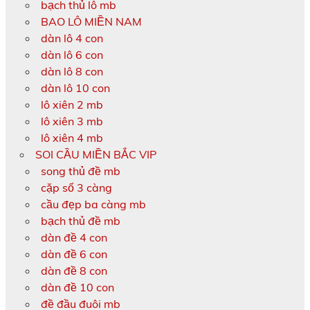
bạch thủ lô mb
BAO LÔ MIỀN NAM
dàn lô 4 con
dàn lô 6 con
dàn lô 8 con
dàn lô 10 con
lô xiên 2 mb
lô xiên 3 mb
lô xiên 4 mb
SOI CẦU MIỀN BẮC VIP
song thủ đề mb
cặp số 3 càng
cầu đẹp ba càng mb
bạch thủ đề mb
dàn đề 4 con
dàn đề 6 con
dàn đề 8 con
dàn đề 10 con
đề đầu đuôi mb