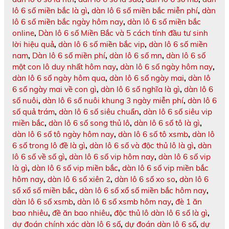
lô 6 số miền bắc là gì
,
dàn lô 6 số miền bắc miễn phí
,
dàn
lô 6 số miền bắc ngày hôm nay
,
dàn lô 6 số miền bắc
online
,
Dàn lô 6 số Miền Bắc và 5 cách tính đầu tư sinh
lời hiệu quả
,
dàn lô 6 số miền bắc vip
,
dàn lô 6 số miền
nam
,
Dàn lô 6 số miền phí
,
dàn lô 6 số mn
,
dàn lô 6 số
một con lô duy nhất hôm nay
,
dàn lô 6 số ngày hôm nay
,
dàn lô 6 số ngày hôm qua
,
dàn lô 6 số ngày mai
,
dàn lô
6 số ngày mai về con gì
,
dàn lô 6 số nghĩa là gì
,
dàn lô 6
số nuôi
,
dàn lô 6 số nuôi khung 3 ngày miễn phí
,
dàn lô 6
số quả trám
,
dàn lô 6 số siêu chuẩn
,
dàn lô 6 số siêu vip
miền bắc
,
dàn lô 6 số song thủ lô
,
dàn lô 6 số tô là gì
,
dàn lô 6 số tô ngày hôm nay
,
dàn lô 6 số tô xsmb
,
dàn lô
6 số trong lô đề là gì
,
dàn lô 6 số và độc thủ lô là gì
,
dàn
lô 6 số về số gì
,
dàn lô 6 số vip hôm nay
,
dàn lô 6 số vip
là gì
,
dàn lô 6 số vip miền bắc
,
dàn lô 6 số vip miền bắc
hôm nay
,
dàn lô 6 số xiên 2
,
dàn lô 6 số xo so
,
dàn lô 6
số xổ số miền bắc
,
dàn lô 6 số xổ số miền bắc hôm nay
,
dàn lô 6 số xsmb
,
dàn lô 6 số xsmb hôm nay
,
đè 1 ăn
bao nhiêu
,
đề ăn bao nhiêu
,
độc thủ lô dàn lô 6 số là gì
,
dự đoán chính xác dàn lô 6 số
,
dự đoán dàn lô 6 số
,
dự