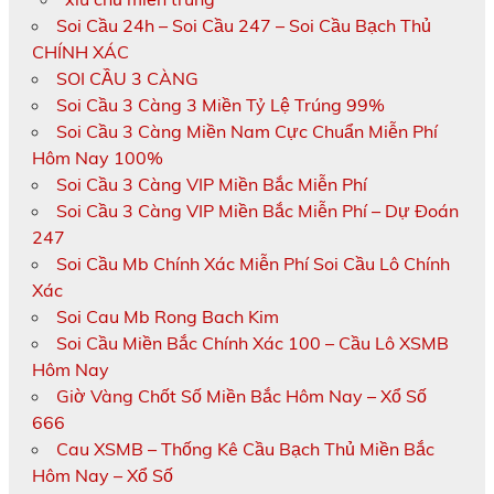
Soi Cầu 24h – Soi Cầu 247 – Soi Cầu Bạch Thủ
CHÍNH XÁC
SOI CẦU 3 CÀNG
Soi Cầu 3 Càng 3 Miền Tỷ Lệ Trúng 99%
Soi Cầu 3 Càng Miền Nam Cực Chuẩn Miễn Phí
Hôm Nay 100%
Soi Cầu 3 Càng VIP Miền Bắc Miễn Phí
Soi Cầu 3 Càng VIP Miền Bắc Miễn Phí – Dự Đoán
247
Soi Cầu Mb Chính Xác Miễn Phí Soi Cầu Lô Chính
Xác
Soi Cau Mb Rong Bach Kim
Soi Cầu Miền Bắc Chính Xác 100 – Cầu Lô XSMB
Hôm Nay
Giờ Vàng Chốt Số Miền Bắc Hôm Nay – Xổ Số
666
Cau XSMB – Thống Kê Cầu Bạch Thủ Miền Bắc
Hôm Nay – Xổ Số