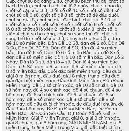
Cấp, chốt số ba càng 2 số, chốt số bạch thủ đề, chốt số
bạch thủ lô, chốt số bạch thủ lô 2 nháy, chốt số bao lô,
chốt số cặp xỉu chủ, chốt số đề 10 số, chốt số đề 4 số,
chốt số đề 6 số, chốt số đề 8 số, chốt số đề đầu đuôi,
chốt số giải 8, chốt số giải đặc biệt, chốt số lô 10 số,
chốt số lô 3 số, chốt số lô 4 số, chốt số lô 6 số, chốt số
lô 8 số, chốt số lô xiên 2, chốt số lô xiên 3, chốt số lô
xiên 4 chốt số ba càng, chốt số song thủ đề, chốt số
song thủ lô, chốt số xỉu chủ, Chuyên Gia Soi Cầu, dàn
đề 10 số miền bắc, Dàn Đề 12 Số, dan đề 2 số, Dàn Đề
3 Số, Dàn Đề 30 Số, Dàn đề 4 SỐ, dàn đề 4 số miền
bắc, dàn đề 6 số, Dàn đề 6 số miền Bắc, dàn đề 8 số,
dàn đề 8 số miền bắc, dàn lô 10 số miền bắc, Dàn Lô 2
Nháy, Dàn lô 3 số, dàn lô 4 số, Dàn lô 4 số miền bắc,
Dàn Lô 5 Số, dan lo 6 so, dàn lô 6 số miền bắc, dàn lô
8 số miền bắc, đầu đuôi đặc biệt miền trung, đầu đuôi
giải 8 miền nam, đầu đuôi giải 8 miền trung, đầu đuôi
giải đặc biệt miền nam, Đầu Đuôi Miền Nam, Đầu Đuôi
Miền Trung, đề 10 số chính xác, đề 10 số chuẩn, đề 10
số hôm nay, đề 4 số chính xác, đề 4 số chuẩn, đề 4 số
hôm nay, đề 6 số chính xác, đề 6 số chuẩn, đề 6 số
hôm nay, đề 8 số chính xác, đề 8 số chuẩn, đề 8 số
hôm nay, đề đầu đuôi chính xác, đề đầu đuôi chuẩn, đề
đầu đuôi hôm nay, Đề Đầu Đuôi Miền Bắc, Dự Đoán
Miền Bắc, Dự Đoán Soi Cầu, Dự Đoán Xổ Số, Giải 7
Miền Nam, Giải 7 Miền Trung, giải 8, giải 8 chính xác,
giải 8 chuẩn, giải 8 hôm nay, GIAI 8 MIỀN NAM, giải 8
miền trung, Giải 8 Miền Trung Vip, giải đặc biệt chính