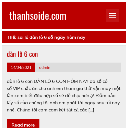
Skip
to
thanhsoide.com
content
Thẻ:
soi lô dàn lô 6 số ngày hôm nay
dàn lô 6 con
14/04/2021
admin
dàn lô 6 con DÀN LÔ 6 CON HÔM NAY đã số có
số VIP chắc ăn cho anh em tham gia thử vận may một
lần xem biết đâu hợp số sẽ dễ chịu hơn ạ!. Đảm bảo
lấy số của chúng tôi anh em phát tài ngay sau tối nay
nhé. Chúng tôi cam cam kết tất cả các […]
Read more