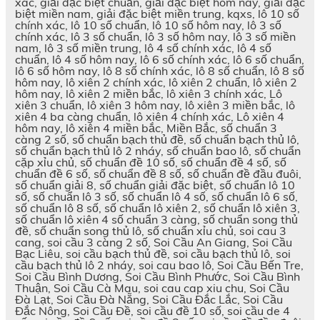
xác, giải đặc biệt chuẩn, giải đặc biệt hôm nay, giải đặc
biệt miền nam, giải đặc biệt miền trung, kqxs, lô 10 số
chính xác, lô 10 số chuẩn, lô 10 số hôm nay, lô 3 số
chính xác, lô 3 số chuẩn, lô 3 số hôm nay, lô 3 số miền
nam, lô 3 số miền trung, lô 4 số chính xác, lô 4 số
chuẩn, lô 4 số hôm nay, lô 6 số chính xác, lô 6 số chuẩn,
lô 6 số hôm nay, lô 8 số chính xác, lô 8 số chuẩn, lô 8 số
hôm nay, lô xiên 2 chính xác, lô xiên 2 chuẩn, lô xiên 2
hôm nay, lô xiên 2 miền bắc, lô xiên 3 chính xác, Lô
xiên 3 chuẩn, lô xiên 3 hôm nay, lô xiên 3 miền bắc, lô
xiên 4 ba càng chuẩn, lô xiên 4 chính xác, Lô xiên 4
hôm nay, lô xiên 4 miền bắc, Miền Bắc, số chuẩn 3
càng 2 số, số chuẩn bạch thủ đề, số chuẩn bạch thủ lô,
số chuẩn bạch thủ lô 2 nháy, số chuẩn bao lô, số chuẩn
cặp xỉu chủ, số chuẩn đề 10 số, số chuẩn đề 4 số, số
chuẩn đề 6 số, số chuẩn đề 8 số, số chuẩn đề đầu đuôi,
số chuẩn giải 8, số chuẩn giải đặc biệt, số chuẩn lô 10
số, số chuẩn lô 3 số, số chuẩn lô 4 số, số chuẩn lô 6 số,
số chuẩn lô 8 số, số chuẩn lô xiên 2, số chuẩn lô xiên 3,
số chuẩn lô xiên 4 số chuẩn 3 càng, số chuẩn song thủ
đề, số chuẩn song thủ lô, số chuẩn xỉu chủ, soi cau 3
cang, soi cầu 3 càng 2 số, Soi Cầu An Giang, Soi Cầu
Bạc Liêu, soi cầu bạch thủ đề, soi cầu bạch thủ lô, soi
cầu bạch thủ lô 2 nháy, soi cau bao lô, Soi Cầu Bến Tre,
Soi Cầu Bình Dương, Soi Cầu Bình Phước, Soi Cầu Bình
Thuận, Soi Cầu Cà Mau, soi cau cap xiu chu, Soi Cầu
Đà Lạt, Soi Cầu Đà Nẵng, Soi Cầu Đắc Lắc, Soi Cầu
Đắc Nông, Soi Cầu Đề, soi cầu đề 10 số, soi cầu de 4