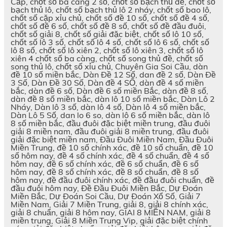
Cấp, chốt số ba càng 2 số, chốt số bạch thủ đề, chốt số
bạch thủ lô, chốt số bạch thủ lô 2 nháy, chốt số bao lô,
chốt số cặp xỉu chủ, chốt số đề 10 số, chốt số đề 4 số,
chốt số đề 6 số, chốt số đề 8 số, chốt số đề đầu đuôi,
chốt số giải 8, chốt số giải đặc biệt, chốt số lô 10 số,
chốt số lô 3 số, chốt số lô 4 số, chốt số lô 6 số, chốt số
lô 8 số, chốt số lô xiên 2, chốt số lô xiên 3, chốt số lô
xiên 4 chốt số ba càng, chốt số song thủ đề, chốt số
song thủ lô, chốt số xỉu chủ, Chuyên Gia Soi Cầu, dàn
đề 10 số miền bắc, Dàn Đề 12 Số, dan đề 2 số, Dàn Đề
3 Số, Dàn Đề 30 Số, Dàn đề 4 SỐ, dàn đề 4 số miền
bắc, dàn đề 6 số, Dàn đề 6 số miền Bắc, dàn đề 8 số,
dàn đề 8 số miền bắc, dàn lô 10 số miền bắc, Dàn Lô 2
Nháy, Dàn lô 3 số, dàn lô 4 số, Dàn lô 4 số miền bắc,
Dàn Lô 5 Số, dan lo 6 so, dàn lô 6 số miền bắc, dàn lô
8 số miền bắc, đầu đuôi đặc biệt miền trung, đầu đuôi
giải 8 miền nam, đầu đuôi giải 8 miền trung, đầu đuôi
giải đặc biệt miền nam, Đầu Đuôi Miền Nam, Đầu Đuôi
Miền Trung, đề 10 số chính xác, đề 10 số chuẩn, đề 10
số hôm nay, đề 4 số chính xác, đề 4 số chuẩn, đề 4 số
hôm nay, đề 6 số chính xác, đề 6 số chuẩn, đề 6 số
hôm nay, đề 8 số chính xác, đề 8 số chuẩn, đề 8 số
hôm nay, đề đầu đuôi chính xác, đề đầu đuôi chuẩn, đề
đầu đuôi hôm nay, Đề Đầu Đuôi Miền Bắc, Dự Đoán
Miền Bắc, Dự Đoán Soi Cầu, Dự Đoán Xổ Số, Giải 7
Miền Nam, Giải 7 Miền Trung, giải 8, giải 8 chính xác,
giải 8 chuẩn, giải 8 hôm nay, GIAI 8 MIỀN NAM, giải 8
miền trung, Giải 8 Miền Trung Vip, giải đặc biệt chính