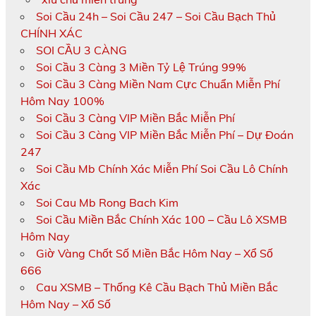
Soi Cầu 24h – Soi Cầu 247 – Soi Cầu Bạch Thủ
CHÍNH XÁC
SOI CẦU 3 CÀNG
Soi Cầu 3 Càng 3 Miền Tỷ Lệ Trúng 99%
Soi Cầu 3 Càng Miền Nam Cực Chuẩn Miễn Phí
Hôm Nay 100%
Soi Cầu 3 Càng VIP Miền Bắc Miễn Phí
Soi Cầu 3 Càng VIP Miền Bắc Miễn Phí – Dự Đoán
247
Soi Cầu Mb Chính Xác Miễn Phí Soi Cầu Lô Chính
Xác
Soi Cau Mb Rong Bach Kim
Soi Cầu Miền Bắc Chính Xác 100 – Cầu Lô XSMB
Hôm Nay
Giờ Vàng Chốt Số Miền Bắc Hôm Nay – Xổ Số
666
Cau XSMB – Thống Kê Cầu Bạch Thủ Miền Bắc
Hôm Nay – Xổ Số