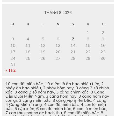
THÁNG 8 2026
H
B
T
N
S
B
C
1
2
3
4
5
6
7
8
9
10
11
12
13
14
15
16
17
18
19
20
21
22
23
24
25
26
27
28
29
30
31
« Th2
10 con đề miền bắc, 10 điểm lô ăn bao nhiêu tiền, 2
nháy ăn bao nhiêu, 2 nháy hôm nay, 3 càng 2 số chính
xác, 3 càng 2 số hôm nay, 3 càng chính xác, 3 Càng
Đầu Đuôi Miền Nam, 3 cang hom nay, 3 càng hôm nay
con gì, 3 càng miền bắc, 3 càng vip miền bắc, 4 càng,
4 Càng Miền Trung, 4 con đề miền bắc, 4 con lô miền
bắc, 5 cặp xiên, 6 con đề miền bắc, 6 con lô miền bắc,
7 cao thu chot so de bach thu, 8 con đề miền bắc, 8