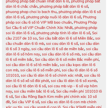
phương pháp bắt chuẩn nhất dàn 6 lô
,
phương pháp bắt
dàn lô 6 chắc chắn
,
phương pháp bắt dàn lô 6 số
,
phuong phap choi lo bach thu
,
phương pháp dàn lô 6 số
dàn lô 6 số
,
phương pháp nuôi lô dàn lô 6 số
,
Phương
pháp soi cầu 6 số lô VIP MB bao chuẩn
,
Phương Pháp
Soi Cầu 6 số VIP Chuẩn Chính Xác Nhất
,
phương pháp
soi lô dàn lô 6 số
,
phương pháp tính lô dàn lô 6 số
,
Soi
cầu 2107 de 10 so
,
Soi cầu bắt dàn lô 6 số Miền Bắc
,
soi
cầu chuẩn dàn 6 lô mb
,
soi cau dàn lô 6 số
,
soi cầu dàn
lô 6 số 3 ngày
,
soi cầu dàn lô 6 số de miền bắc
,
soi cầu
dàn lô 6 số hôm nay
,
soi cầu dàn lô 6 số mb
,
soi cầu dàn
lô 6 số miền bắc
,
Soi cầu dàn lô 6 số miền Bắc miễn phí
,
soi cầu dàn lô 6 số tô miền bắc
,
soi cầu kqxs dàn lô 6
con mb
,
soi cầu lô 6 số miễn phí
,
soi cầu lô dàn lô 6 số
101010
,
soi cầu lô dàn lô 6 số chính xác nhất
,
soi cầu lô
dàn lô 6 số xổ số đài phát
,
soi cầu lô dàn lô 6 số xsmb
,
soi cầu lô tô dàn lô 6 số
,
soi cau mb vip - 6 số vip hôm
nay
,
soi cầu miền bắc lô 6 số
,
Soi cầu miễn phí 101010 lô
6 số
,
Soi cầu Rồng Bạch Kim miễn phí chính xác 10 số
đề
,
Soi cầu VIP 6 số
,
soi cầu xs dàn lô 6 con mb chính
xác uy tín
,
soi cầu xsmb 6 con lô
,
Soi cầu XSMB miễn phí