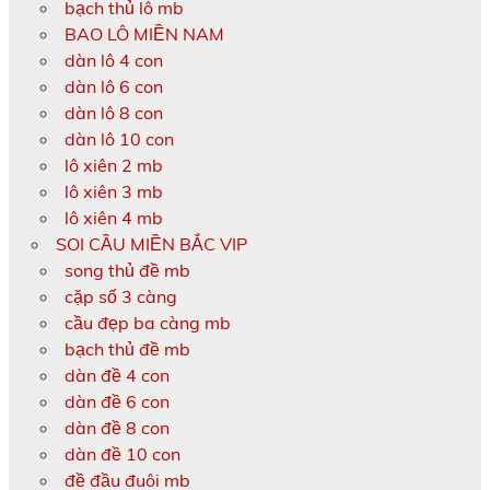
bạch thủ lô mb
BAO LÔ MIỀN NAM
dàn lô 4 con
dàn lô 6 con
dàn lô 8 con
dàn lô 10 con
lô xiên 2 mb
lô xiên 3 mb
lô xiên 4 mb
SOI CẦU MIỀN BẮC VIP
song thủ đề mb
cặp số 3 càng
cầu đẹp ba càng mb
bạch thủ đề mb
dàn đề 4 con
dàn đề 6 con
dàn đề 8 con
dàn đề 10 con
đề đầu đuôi mb