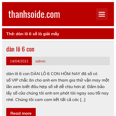
Skip
to
thanhsoide.com
content
Thẻ:
dàn lô 6 số là giải mấy
dàn lô 6 con
14/04/2021
admin
dàn lô 6 con DÀN LÔ 6 CON HÔM NAY đã số có
số VIP chắc ăn cho anh em tham gia thử vận may một
lần xem biết đâu hợp số sẽ dễ chịu hơn ạ!. Đảm bảo
lấy số của chúng tôi anh em phát tài ngay sau tối nay
nhé. Chúng tôi cam cam kết tất cả các […]
Read more