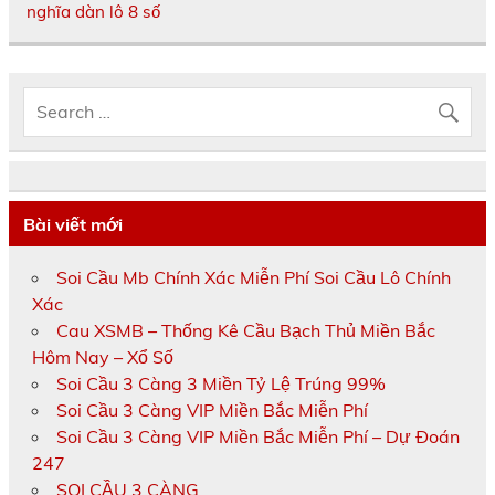
nghĩa dàn lô 8 số
Bài viết mới
Soi Cầu Mb Chính Xác Miễn Phí Soi Cầu Lô Chính
Xác
Cau XSMB – Thống Kê Cầu Bạch Thủ Miền Bắc
Hôm Nay – Xổ Số
Soi Cầu 3 Càng 3 Miền Tỷ Lệ Trúng 99%
Soi Cầu 3 Càng VIP Miền Bắc Miễn Phí
Soi Cầu 3 Càng VIP Miền Bắc Miễn Phí – Dự Đoán
247
SOI CẦU 3 CÀNG