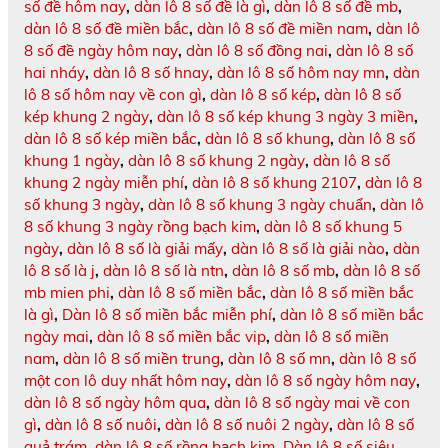
số đề hôm nay
,
dàn lô 8 số đề là gì
,
dàn lô 8 số đề mb
,
dàn lô 8 số đề miền bắc
,
dàn lô 8 số đề miền nam
,
dàn lô
8 số đề ngày hôm nay
,
dàn lô 8 số đồng nai
,
dàn lô 8 số
hai nháy
,
dàn lô 8 số hnay
,
dàn lô 8 số hôm nay mn
,
dàn
lô 8 số hôm nay về con gì
,
dàn lô 8 số kép
,
dàn lô 8 số
kép khung 2 ngày
,
dàn lô 8 số kép khung 3 ngày 3 miền
,
dàn lô 8 số kép miền bắc
,
dàn lô 8 số khung
,
dàn lô 8 số
khung 1 ngày
,
dàn lô 8 số khung 2 ngày
,
dàn lô 8 số
khung 2 ngày miễn phí
,
dàn lô 8 số khung 2107
,
dàn lô 8
số khung 3 ngày
,
dàn lô 8 số khung 3 ngày chuẩn
,
dàn lô
8 số khung 3 ngày rồng bạch kim
,
dàn lô 8 số khung 5
ngày
,
dàn lô 8 số là giải mấy
,
dàn lô 8 số là giải nào
,
dàn
lô 8 số là j
,
dàn lô 8 số là ntn
,
dàn lô 8 số mb
,
dàn lô 8 số
mb mien phi
,
dàn lô 8 số miền bắc
,
dàn lô 8 số miền bắc
là gì
,
Dàn lô 8 số miền bắc miễn phí
,
dàn lô 8 số miền bắc
ngày mai
,
dàn lô 8 số miền bắc vip
,
dàn lô 8 số miền
nam
,
dàn lô 8 số miền trung
,
dàn lô 8 số mn
,
dàn lô 8 số
một con lô duy nhất hôm nay
,
dàn lô 8 số ngày hôm nay
,
dàn lô 8 số ngày hôm qua
,
dàn lô 8 số ngày mai về con
gì
,
dàn lô 8 số nuôi
,
dàn lô 8 số nuôi 2 ngày
,
dàn lô 8 số
quả trám
,
dàn lô 8 số rồng bạch kim
,
Dàn lô 8 số siêu