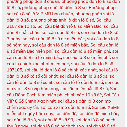
phương pháp dàn 8 chuẩn
,
phương pháp dàn lô 8 số dàn
lô 8 số
,
phương pháp nuôi lô dàn lô 8 số
,
Phương pháp
soi cầu 8 số lô VIP MB bao chuẩn
,
phương pháp soi lô
dàn lô 8 số
,
phương pháp tính lô dàn lô 8 số
,
Soi cầu
2107 de 10 so
,
Soi cầu bắt dàn lô 8 số Miền Bắc
,
soi cầu
dàn 8 chắc chắn
,
soi cầu dàn lô 8 số
,
soi cầu dàn lô 8 số
3 ngày
,
soi cầu dàn lô 8 số de miền bắc
,
soi cầu dàn lô 8
số hôm nay
,
soi cầu dàn lô 8 số miền bắc
,
Soi cầu dàn lô
8 số miền Bắc miễn phí
,
soi cầu dàn lô 8 số miễn phí
,
soi
cầu dàn lô 8 số tô miền bắc
,
soi cầu lô 8 số miễn phí
,
soi
cau lo chinh xac nhat mien bac
,
soi cầu lô dàn lô 8 số
107105
,
soi cầu lô dàn lô 8 số chính xác nhất
,
soi cầu lô
dàn lô 8 số xổ số đài phát
,
soi cầu lô dàn lô 8 số xs
,
soi
cầu lô dàn lô 8 số xsmb
,
soi cầu lô tô dàn lô 8 số
,
soi cau
mb vip - 8 số vip hôm nay
,
soi cầu miền bắc lô 8 số
,
Soi
cầu Rồng Bạch Kim miễn phí chính xác 10 số đề
,
Soi Cầu
VIP 8 Số Chính Xác Nhất
,
soi cầu xs dàn lô 8 con mb
chính xác uy tín
,
soi cau xsmb dàn lô 8 số
,
Soi cầu XSMB
miễn phí ngày hôm nay
,
soi dàn đề
,
soi dàn đề miền bắc
,
soi dàn lô 8 số
,
soi dàn lô 8 số 99
,
soi dàn lô 8 số bach
thu 3 ngay
,
soi dàn lô 8 số bach thu xo
,
soi dàn lô 8 số