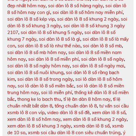
đẹp nhất hôm nay
,
soi dàn lô 8 số hàng ngày
,
soi dàn lô
8 số hôm nay con gì
,
soi dàn lô 8 số hôm nay miễn phí
,
soi dàn lô 8 số kép vip
,
soi dàn lô 8 số khung 2 ngày
,
soi
dàn lô 8 số khung 3 ngày
,
soi dàn lô 8 số khung 3 ngày
2107
,
soi dàn lô 8 số khung 5 ngày
,
soi dàn lô 8 số
khung 7 ngày
,
soi dàn lô 8 số là gì
,
soi dàn lô 8 số là mấy
con
,
soi dàn lô 8 số là như thế nào
,
soi dàn lô 8 số mb
,
soi dàn lô 8 số mb hôm nay
,
soi dàn lô 8 số miền nam
hôm nay
,
soi dàn lô 8 số miễn phí
,
soi dàn lô 8 số ngày
,
soi dàn lô 8 số ngày hôm nay
,
soi dàn lô 8 số ngày mai
,
soi dàn lô 8 số nuôi khung
,
soi dàn lô 8 số rồng bạch
kim
,
soi dàn lô 8 số trong ngày
,
soi lô dàn lô 8 số hôm
nay
,
soi lô dàn lô 8 số miền bắc
,
soi lô dàn lô 8 số miền
trung hôm nay
,
soi lô miễn phí
,
thống kê dàn lô 8 số miền
bắc
,
thong ke lo bach thu
,
tỉ lệ ăn dàn 8 hôm nay
,
tỉ lệ
chuẩn nhất bắt dàn 8
,
tổng chuẩn dàn lô 8
,
tư vấn soi cầu
xsmb lô 8 con víp
,
video dàn lô 8 số đề
,
xem dàn lô 8 số
,
xem dàn lô 8 số hôm nay
,
xem dàn lô 8 số khung 2 ngày
,
xem dàn lô 8 số khung 3 ngày
,
xsmb dàn lô 8 số
,
xsmb
de 10 so
,
xsmb soi cầu dàn lô 8 con siêu chuẩn trúng
,
ý