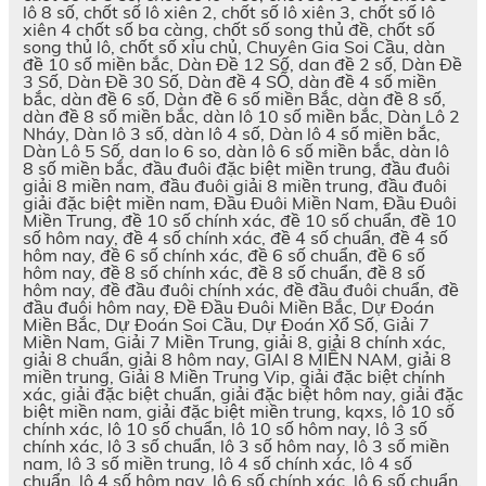
lô 8 số, chốt số lô xiên 2, chốt số lô xiên 3, chốt số lô
xiên 4 chốt số ba càng, chốt số song thủ đề, chốt số
song thủ lô, chốt số xỉu chủ, Chuyên Gia Soi Cầu, dàn
đề 10 số miền bắc, Dàn Đề 12 Số, dan đề 2 số, Dàn Đề
3 Số, Dàn Đề 30 Số, Dàn đề 4 SỐ, dàn đề 4 số miền
bắc, dàn đề 6 số, Dàn đề 6 số miền Bắc, dàn đề 8 số,
dàn đề 8 số miền bắc, dàn lô 10 số miền bắc, Dàn Lô 2
Nháy, Dàn lô 3 số, dàn lô 4 số, Dàn lô 4 số miền bắc,
Dàn Lô 5 Số, dan lo 6 so, dàn lô 6 số miền bắc, dàn lô
8 số miền bắc, đầu đuôi đặc biệt miền trung, đầu đuôi
giải 8 miền nam, đầu đuôi giải 8 miền trung, đầu đuôi
giải đặc biệt miền nam, Đầu Đuôi Miền Nam, Đầu Đuôi
Miền Trung, đề 10 số chính xác, đề 10 số chuẩn, đề 10
số hôm nay, đề 4 số chính xác, đề 4 số chuẩn, đề 4 số
hôm nay, đề 6 số chính xác, đề 6 số chuẩn, đề 6 số
hôm nay, đề 8 số chính xác, đề 8 số chuẩn, đề 8 số
hôm nay, đề đầu đuôi chính xác, đề đầu đuôi chuẩn, đề
đầu đuôi hôm nay, Đề Đầu Đuôi Miền Bắc, Dự Đoán
Miền Bắc, Dự Đoán Soi Cầu, Dự Đoán Xổ Số, Giải 7
Miền Nam, Giải 7 Miền Trung, giải 8, giải 8 chính xác,
giải 8 chuẩn, giải 8 hôm nay, GIAI 8 MIỀN NAM, giải 8
miền trung, Giải 8 Miền Trung Vip, giải đặc biệt chính
xác, giải đặc biệt chuẩn, giải đặc biệt hôm nay, giải đặc
biệt miền nam, giải đặc biệt miền trung, kqxs, lô 10 số
chính xác, lô 10 số chuẩn, lô 10 số hôm nay, lô 3 số
chính xác, lô 3 số chuẩn, lô 3 số hôm nay, lô 3 số miền
nam, lô 3 số miền trung, lô 4 số chính xác, lô 4 số
chuẩn, lô 4 số hôm nay, lô 6 số chính xác, lô 6 số chuẩn,