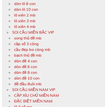
dàn lô 8 con
dàn lô 10 con
lô xiên 2 mb
lô xiên 3 mb
lô xiên 4 mb
SOI CẦU MIỀN BẮC VIP
song thủ đề mb
cặp số 3 càng
cầu đẹp ba càng mb
bạch thủ đề mb
dàn đề 4 con
dàn đề 6 con
dàn đề 8 con
dàn đề 10 con
đề đầu đuôi mb
SOI CẦU MIỀN NAM VIP
CẶP XÍU CHỦ MIỀN NAM
ĐẶC BIỆT MIỀN NAM
lô 3 số mn