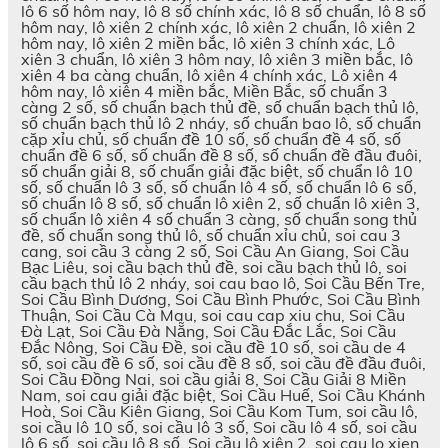
lô 6 số hôm nay, lô 8 số chính xác, lô 8 số chuẩn, lô 8 số
hôm nay, lô xiên 2 chính xác, lô xiên 2 chuẩn, lô xiên 2
hôm nay, lô xiên 2 miền bắc, lô xiên 3 chính xác, Lô
xiên 3 chuẩn, lô xiên 3 hôm nay, lô xiên 3 miền bắc, lô
xiên 4 ba càng chuẩn, lô xiên 4 chính xác, Lô xiên 4
hôm nay, lô xiên 4 miền bắc, Miền Bắc, số chuẩn 3
càng 2 số, số chuẩn bạch thủ đề, số chuẩn bạch thủ lô,
số chuẩn bạch thủ lô 2 nháy, số chuẩn bao lô, số chuẩn
cặp xỉu chủ, số chuẩn đề 10 số, số chuẩn đề 4 số, số
chuẩn đề 6 số, số chuẩn đề 8 số, số chuẩn đề đầu đuôi,
số chuẩn giải 8, số chuẩn giải đặc biệt, số chuẩn lô 10
số, số chuẩn lô 3 số, số chuẩn lô 4 số, số chuẩn lô 6 số,
số chuẩn lô 8 số, số chuẩn lô xiên 2, số chuẩn lô xiên 3,
số chuẩn lô xiên 4 số chuẩn 3 càng, số chuẩn song thủ
đề, số chuẩn song thủ lô, số chuẩn xỉu chủ, soi cau 3
cang, soi cầu 3 càng 2 số, Soi Cầu An Giang, Soi Cầu
Bạc Liêu, soi cầu bạch thủ đề, soi cầu bạch thủ lô, soi
cầu bạch thủ lô 2 nháy, soi cau bao lô, Soi Cầu Bến Tre,
Soi Cầu Bình Dương, Soi Cầu Bình Phước, Soi Cầu Bình
Thuận, Soi Cầu Cà Mau, soi cau cap xiu chu, Soi Cầu
Đà Lạt, Soi Cầu Đà Nẵng, Soi Cầu Đắc Lắc, Soi Cầu
Đắc Nông, Soi Cầu Đề, soi cầu đề 10 số, soi cầu de 4
số, soi cầu đề 6 số, soi cầu đề 8 số, soi cầu đề đầu đuôi,
Soi Cầu Đồng Nai, soi cầu giải 8, Soi Cầu Giải 8 Miền
Nam, soi cau giải đặc biệt, Soi Cầu Huế, Soi Cầu Khánh
Hoà, Soi Cầu Kiên Giang, Soi Cầu Kom Tum, soi cầu lô,
soi cầu lô 10 số, soi cầu lô 3 số, Soi cầu lô 4 số, soi cầu
lô 6 số, soi cầu lô 8 số, Soi cầu lô xiên 2, soi cau lo xien