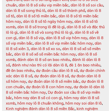
chuẩn
,
dàn lô 8 số siêu vip miền bắc
,
dàn lô 8 số soi cầu
,
dàn lô 8 số song thủ lô
,
dàn lô 8 số thành phố
,
dàn lô 8
số tô
,
dàn lô 8 số tô miền bắc
,
dàn lô 8 số tô miền bắc
hôm nay
,
dàn lô 8 số tô ngày hôm nay
,
dàn lô 8 số tô
xsmb
,
dàn lô 8 số trong lô đề là gì
,
dàn lô 8 số và độc thủ
lô là gì
,
dàn lô 8 số và song thủ lô là gì
,
dàn lô 8 số về
con gì
,
dàn lô 8 số vip
,
dàn lô 8 số vip hôm nay
,
dàn lô 8
số vip miền bắc
,
dàn lô 8 số vip miền bắc hôm nay
,
dàn
lô 8 số xiên 3
,
dàn lô 8 số xo so
,
dàn lô 8 số xổ số miền
bắc
,
dàn lô 8 số xổ số miền bắc hôm nay
,
dàn lô 8 số
xsmb
,
đánh dàn lô 8 số an bao nhiêu
,
đánh lô dàn lô 8
số
,
đánh như nào thì có lãi dàn lô 8
,
đè 1 ăn bao nhiêu
,
đề ăn bao nhiêu
,
dự đoán cầu dàn lô 8 số
,
dự đoán chính
xác dàn lô 8 số
,
dự đoán dàn lô 8 số
,
dự đoán dàn lô 8
số hôm nay
,
dự đoán dàn lô 8 số miền bắc
,
dự đoán lô 8
con chuẩn
,
dự đoán lô 8 con hôm nay
,
dự đoán lô dàn lô
8 số miền bắc hôm nay
,
Dự đoán soi cầu 8 số vip miền
bắc
,
hôm nay dàn 8 số có con gì
,
hôm nay dàn lô 8 số
xsmb
,
hôm nay lô 8 chuẩn không
,
hôm nay soi dàn 8 lô
,
Kinh nghiệm đánh dàn lô 8 số miền Bắc
,
kinh nghiệm