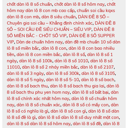
chốt dàn lô 8 số chuẩn
,
chốt dàn lô 8 số hôm nay
,
chốt
hôm nay dàn lô 8 con mb cao cấp
,
chuẩn soi cầu kqxs
dàn lô 8 con mb
,
dàn 8 siêu chuẩn
,
DÀN ĐỀ 8 SỐ –
Chuyên gia soi cầu – Khẳng định chính xác
,
DÀN ĐỀ 8
SỐ – SOI CẦU ĐỀ SIÊU CHUẨN – SIÊU VIP
,
DÀN ĐỀ 8
SỐ MIỀN BẮC - CHỐT SỐ VIP
,
DÀN ĐỀ 8 SỐ SUPPER
VIP
,
Dàn de chuẩn hôm nay
,
dàn đề mb chuẩn 10 số dàn
lô 8 số miền bắc
,
dàn lô 8 con
,
dàn lô 8 con bao nhiêu
tiền
,
dàn lô 8 con miền bắc
,
dàn lô 8 số
,
dàn lô 8 số 1
ngày
,
dàn lô 8 số 100k
,
dàn lô 8 số 1010
,
dàn lô 8 số
11010
,
dàn lô 8 số 2 nháy miền bắc
,
dàn lô 8 số 2107
,
dàn lô 8 số 3 ngày
,
dàn lô 8 số 300k
,
dàn lô 8 số 3105
,
dàn lô 8 số 5 ngày
,
dàn lô 8 số 5-10
,
dàn lô 8 số bach
,
dàn lô 8 số bach thu
,
dàn lô 8 số bach thu gia lai
,
dàn lô
8 số bach thu phu yen hom nay
,
dàn lô 8 số bất bại
,
dàn
lô 8 số chính xác nhất hôm nay
,
dàn lô 8 số chuẩn hôm
nay
,
dàn lô 8 số chuẩn xác
,
dàn lô 8 số có mấy con
,
dàn
lô 8 số có nghĩa là gì
,
dàn lô 8 số con gì
,
dàn lô 8 số dàn
lô 8 số đề là gì
,
dàn lô 8 số dàn lô 8 số duy nhất một con
,
dàn lô 8 số dàn lô 8 số hôm nay
,
dàn lô 8 số đề
,
dàn lô 8