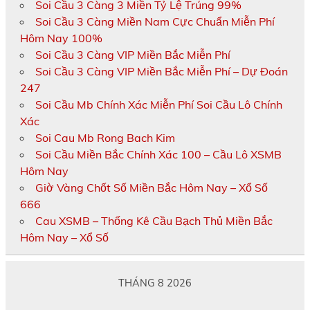
Soi Cầu 3 Càng 3 Miền Tỷ Lệ Trúng 99%
Soi Cầu 3 Càng Miền Nam Cực Chuẩn Miễn Phí
Hôm Nay 100%
Soi Cầu 3 Càng VIP Miền Bắc Miễn Phí
Soi Cầu 3 Càng VIP Miền Bắc Miễn Phí – Dự Đoán
247
Soi Cầu Mb Chính Xác Miễn Phí Soi Cầu Lô Chính
Xác
Soi Cau Mb Rong Bach Kim
Soi Cầu Miền Bắc Chính Xác 100 – Cầu Lô XSMB
Hôm Nay
Giờ Vàng Chốt Số Miền Bắc Hôm Nay – Xổ Số
666
Cau XSMB – Thống Kê Cầu Bạch Thủ Miền Bắc
Hôm Nay – Xổ Số
THÁNG 8 2026