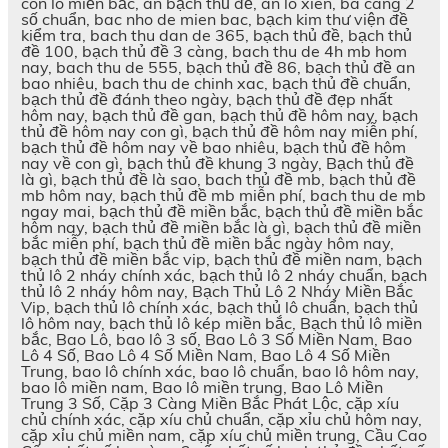
con lô miền bắc, ăn bạch thủ đề, ăn lô xiên, ba càng 2
số chuẩn, bac nho de mien bac, bạch kim thư viện đề
kiểm tra, bach thu dan de 365, bạch thủ đề, bạch thủ
đề 100, bạch thủ đề 3 càng, bach thu de 4h mb hom
nay, bach thu de 555, bạch thủ đề 86, bạch thủ đề an
bao nhiêu, bach thu de chinh xac, bạch thủ đề chuẩn,
bạch thủ đề đánh theo ngày, bạch thủ đề đẹp nhất
hôm nay, bạch thủ đề gan, bạch thủ đề hôm nay, bạch
thủ đề hôm nay con gì, bạch thủ đề hôm nay miễn phí,
bạch thủ đề hôm nay về bao nhiêu, bạch thủ đề hôm
nay về con gì, bạch thủ đề khung 3 ngày, Bạch thủ đề
là gì, bạch thủ đề là sao, bach thủ đề mb, bạch thủ đề
mb hôm nay, bạch thủ đề mb miễn phí, bach thu de mb
ngay mai, bạch thủ đề miền bắc, bạch thủ đề miền bắc
hôm nay, bạch thủ đề miền bắc là gì, bạch thủ đề miền
bắc miễn phí, bạch thủ đề miền bắc ngày hôm nay,
bạch thủ đề miền bắc vip, bạch thủ đề miền nam, bạch
thủ lô 2 nháy chính xác, bạch thủ lô 2 nháy chuẩn, bạch
thủ lô 2 nháy hôm nay, Bạch Thủ Lô 2 Nháy Miền Bắc
Vip, bạch thủ lô chính xác, bạch thủ lô chuẩn, bạch thủ
lô hôm nay, bạch thủ lô kép miền bắc, Bạch thủ lô miền
bắc, Bao Lô, bao lô 3 số, Bao Lô 3 Số Miền Nam, Bao
Lô 4 Số, Bao Lô 4 Số Miền Nam, Bao Lô 4 Số Miền
Trung, bao lô chính xác, bao lô chuẩn, bao lô hôm nay,
bao lô miền nam, Bao lô miền trung, Bao Lô Miền
Trung 3 Số, Cặp 3 Càng Miền Bắc Phát Lộc, cặp xíu
chủ chính xác, cặp xíu chủ chuẩn, cặp xỉu chủ hôm nay,
cặp xỉu chủ miền nam, cặp xíu chủ miền trung, Cầu Cao