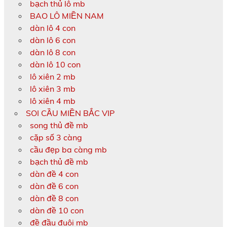
bạch thủ lô mb
BAO LÔ MIỀN NAM
dàn lô 4 con
dàn lô 6 con
dàn lô 8 con
dàn lô 10 con
lô xiên 2 mb
lô xiên 3 mb
lô xiên 4 mb
SOI CẦU MIỀN BẮC VIP
song thủ đề mb
cặp số 3 càng
cầu đẹp ba càng mb
bạch thủ đề mb
dàn đề 4 con
dàn đề 6 con
dàn đề 8 con
dàn đề 10 con
đề đầu đuôi mb