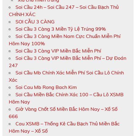
Soi Cầu 24h – Soi Cầu 247 – Soi Cầu Bạch Thủ
CHÍNH XÁC
SOI CẦU 3 CÀNG
Soi Cầu 3 Càng 3 Miền Tỷ Lệ Trúng 99%
Soi Cầu 3 Càng Miền Nam Cực Chuẩn Miễn Phí
Hôm Nay 100%
Soi Cầu 3 Càng VIP Miền Bắc Miễn Phí
Soi Cầu 3 Càng VIP Miền Bắc Miễn Phí – Dự Đoán
247
Soi Cầu Mb Chính Xác Miễn Phí Soi Cầu Lô Chính
Xác
Soi Cau Mb Rong Bach Kim
Soi Cầu Miền Bắc Chính Xác 100 – Cầu Lô XSMB
Hôm Nay
Giờ Vàng Chốt Số Miền Bắc Hôm Nay – Xổ Số
666
Cau XSMB – Thống Kê Cầu Bạch Thủ Miền Bắc
Hôm Nay – Xổ Số