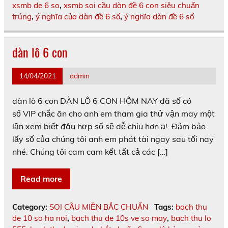
xsmb de 6 so
,
xsmb soi cầu dàn đề 6 con siêu chuẩn
trúng
,
ý nghĩa của dàn đề 6 số
,
ý nghĩa dàn đề 6 số
dàn lô 6 con
14/04/2021
admin
dàn lô 6 con DÀN LÔ 6 CON HÔM NAY đã số có
số VIP chắc ăn cho anh em tham gia thử vận may một
lần xem biết đâu hợp số sẽ dễ chịu hơn ạ!. Đảm bảo
lấy số của chúng tôi anh em phát tài ngay sau tối nay
nhé. Chúng tôi cam cam kết tất cả các […]
Read more
Category:
SOI CẦU MIỀN BẮC CHUẨN
Tags:
bach thu
de 10 so ha noi
,
bach thu de 10s ve so may
,
bach thu lo