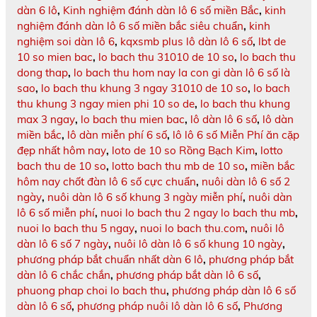
dàn 6 lô
,
Kinh nghiệm đánh dàn lô 6 số miền Bắc
,
kinh
nghiệm đánh dàn lô 6 số miền bắc siêu chuẩn
,
kinh
nghiệm soi dàn lô 6
,
kqxsmb plus lô dàn lô 6 số
,
lbt de
10 so mien bac
,
lo bach thu 31010 de 10 so
,
lo bach thu
dong thap
,
lo bach thu hom nay la con gi dàn lô 6 số là
sao
,
lo bach thu khung 3 ngay 31010 de 10 so
,
lo bach
thu khung 3 ngay mien phi 10 so de
,
lo bach thu khung
max 3 ngay
,
lo bach thu mien bac
,
lô dàn lô 6 số
,
lô dàn
miền bắc
,
lô dàn miễn phí 6 số
,
lô lô 6 số Miễn Phí ăn cặp
đẹp nhất hôm nay
,
loto de 10 so Rồng Bạch Kim
,
lotto
bach thu de 10 so
,
lotto bach thu mb de 10 so
,
miền bắc
hôm nay chốt đàn lô 6 số cực chuẩn
,
nuôi dàn lô 6 số 2
ngày
,
nuôi dàn lô 6 số khung 3 ngày miễn phí
,
nuôi dàn
lô 6 số miễn phí
,
nuoi lo bach thu 2 ngay lo bach thu mb
,
nuoi lo bach thu 5 ngay
,
nuoi lo bach thu.com
,
nuôi lô
dàn lô 6 số 7 ngày
,
nuôi lô dàn lô 6 số khung 10 ngày
,
phương pháp bắt chuẩn nhất dàn 6 lô
,
phương pháp bắt
dàn lô 6 chắc chắn
,
phương pháp bắt dàn lô 6 số
,
phuong phap choi lo bach thu
,
phương pháp dàn lô 6 số
dàn lô 6 số
,
phương pháp nuôi lô dàn lô 6 số
,
Phương