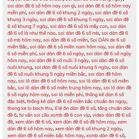
soi dàn đề 6 số hôm nay con gì
,
soi dàn đề 6 số hôm nay
miễn phí
,
soi dàn đề 6 số khung 2 ngày
,
soi dàn đề 6 số
khung 3 ngày
,
soi dàn đề 6 số khung 5 ngày
,
soi dàn đề
6 số khung 7 ngày
,
soi dàn đề 6 số là mấy con
,
soi dàn
đề 6 số là như thế nào
,
soi dàn đề 6 số mb
,
soi dàn đề 6
số mb hôm nay
,
soi dàn đề 6 số miền
,
Soi DÀN de 6 số
miền Bắc
,
soi dàn đề 6 số miền nam hôm nay
,
soi dàn đề
6 số miễn phí
,
soi dàn đề 6 số ngày
,
soi dàn đề 6 số ngày
hôm nay
,
soi dàn đề 6 số nuôi 3 ngày
,
soi dàn đề 6 số
nuôi khung
,
soi dàn đề 6 số nuôi khung 5 ngày
,
soi dàn
đề 6 số nuôi khung 5 ngày miền bắc
,
soi dàn đề hôm
nay
,
soi lô dàn đề 6 số hôm nay
,
soi lô dàn đề 6 số miền
bắc
,
soi lô dàn đề 6 số miền trung hôm nay
,
soi lô dàn đề
6 số ngày hôm nay
,
soi lô miễn phí
,
thống kê dàn 6 số
đặc biệt
,
thống kê dàn đề 6 số miền bắc chuẩn ăn ngay
,
thong ke lo bach thu
,
tỉ lệ ăn dàn đề 6 số
,
tổng chuẩn dàn
đề 6
,
tư vấn soi cầu xsmb đề 6 con víp
,
video dàn đề 6 số
đề
,
xem dàn đề 6 số
,
xem dàn đề 6 số đề hôm nay
,
xem
dàn đề 6 số hôm nay
,
xem dàn đề 6 số khung 2 ngày
,
xem dàn đề 6 số miền bắc hôm nay
,
xsmb dàn đề 6 số
,