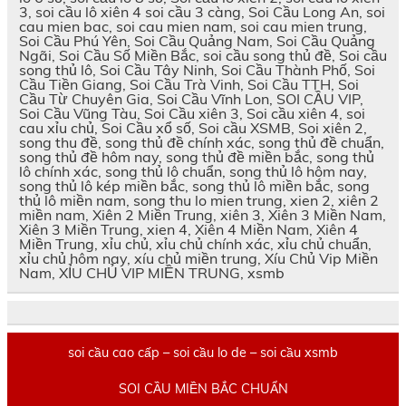
3, soi cầu lô xiên 4 soi cầu 3 càng, Soi Cầu Long An, soi
cau mien bac, soi cau mien nam, soi cau mien trung,
Soi Cầu Phú Yên, Soi Cầu Quảng Nam, Soi Cầu Quảng
Ngãi, Soi Cầu Số Miền Bắc, soi cầu song thủ đề, Soi cầu
song thủ lô, Soi Cầu Tây Ninh, Soi Cầu Thành Phố, Soi
Cầu Tiền Giang, Soi Cầu Trà Vinh, Soi Cầu TTH, Soi
Cầu Từ Chuyên Gia, Soi Cầu Vĩnh Lon, SOI CẦU VIP,
Soi Cầu Vũng Tàu, Soi Cầu xiên 3, Soi cầu xiên 4, soi
cau xỉu chủ, Soi Cầu xổ số, Soi cầu XSMB, Soi xiên 2,
song thu đề, song thủ đề chính xác, song thủ đề chuẩn,
song thủ đề hôm nay, song thủ đề miền bắc, song thủ
lô chính xác, song thủ lô chuẩn, song thủ lô hôm nay,
song thủ lô kép miền bắc, song thủ lô miền bắc, song
thủ lô miền nam, song thu lo mien trung, xien 2, xiên 2
miền nam, Xiên 2 Miền Trung, xiên 3, Xiên 3 Miền Nam,
Xiên 3 Miền Trung, xien 4, Xiên 4 Miền Nam, Xiên 4
Miền Trung, xỉu chủ, xỉu chủ chính xác, xỉu chủ chuẩn,
xỉu chủ hôm nay, xíu chủ miền trung, Xíu Chủ Vip Miền
Nam, XỈU CHỦ VIP MIỀN TRUNG, xsmb
soi cầu cao cấp – soi cầu lo de – soi cầu xsmb
SOI CẦU MIỀN BẮC CHUẨN