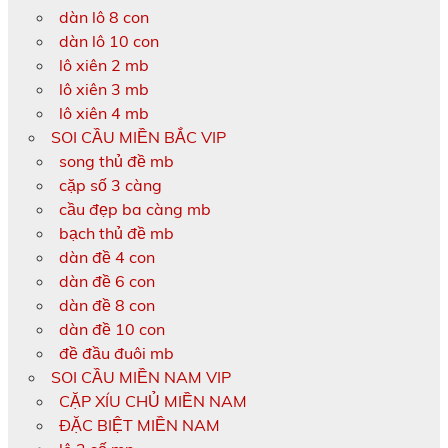
dàn lô 8 con
dàn lô 10 con
lô xiên 2 mb
lô xiên 3 mb
lô xiên 4 mb
SOI CẦU MIỀN BẮC VIP
song thủ đề mb
cặp số 3 càng
cầu đẹp ba càng mb
bạch thủ đề mb
dàn đề 4 con
dàn đề 6 con
dàn đề 8 con
dàn đề 10 con
đề đầu đuôi mb
SOI CẦU MIỀN NAM VIP
CẶP XÍU CHỦ MIỀN NAM
ĐẶC BIỆT MIỀN NAM