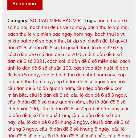
Read more
Category:
SOI CẦU MIỀN BẮC VIP
Tags:
bach thu de 6
so ha noi
,
bach thu de 6s ve so may
,
bach thu lo vip mb
,
bach thu lo vip mien bac ngay hom nay
,
bach thu lo vt
,
bi kip bat de 6 so bach thu
,
bí kíp soi chuẩn đề
,
bí quyết
dàn đề 6 số dàn đề 6 số
,
bí quyết đánh lô dàn đề 6 số
,
cách dàn đề 6 số dàn đề 6 số 2020
,
cách dàn đề 6 số
dàn đề 6 số 2021
,
cách soi lô dàn đề 6 số miền bắc
,
cách
tính lô dàn đề 6 số chuẩn 100
,
cách vào tiền nuôi lô dàn
đề 6 số 5 ngày
,
cap lo bach thu dep nhat hom nay
,
cap
lo bach thu hom nay
,
cặp lô dàn đề 6 số ngày hôm nay
,
cầu dàn đề 6 số ăn quanh năm
,
cầu đẹp dàn đề 6 con
miền bắc
,
cầu lô dàn đề 6 số
,
cầu lô dàn đề 6 số 3 ngày
,
cầu lô dàn đề 6 số chạy quanh năm
,
cầu lô dàn đề 6 số
chính xác 100
,
cầu lô dàn đề 6 số đẹp nhất hôm nay
,
cầu
lô dàn đề 6 số hình quả trám
,
cầu lô dàn đề 6 số hôm
nay
,
cầu lô dàn đề 6 số khung 2 ngày
,
cầu lô dàn đề 6 số
khung 3 ngày
,
cầu lô dàn đề 6 số khung 5 ngày
,
cầu lô
dàn đề 6 số là gì
,
cầu lô dàn đề 6 số miền bắc
,
cầu lô dàn