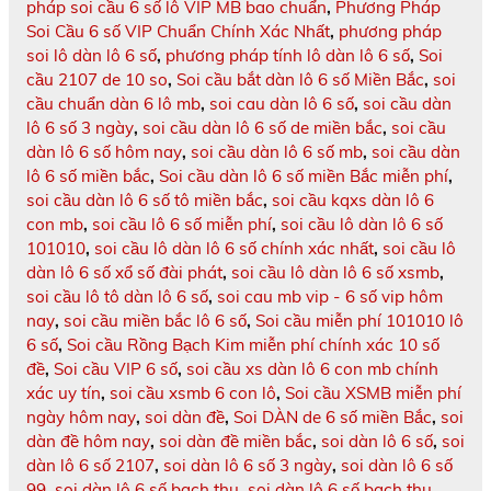
pháp soi cầu 6 số lô VIP MB bao chuẩn
,
Phương Pháp
Soi Cầu 6 số VIP Chuẩn Chính Xác Nhất
,
phương pháp
soi lô dàn lô 6 số
,
phương pháp tính lô dàn lô 6 số
,
Soi
cầu 2107 de 10 so
,
Soi cầu bắt dàn lô 6 số Miền Bắc
,
soi
cầu chuẩn dàn 6 lô mb
,
soi cau dàn lô 6 số
,
soi cầu dàn
lô 6 số 3 ngày
,
soi cầu dàn lô 6 số de miền bắc
,
soi cầu
dàn lô 6 số hôm nay
,
soi cầu dàn lô 6 số mb
,
soi cầu dàn
lô 6 số miền bắc
,
Soi cầu dàn lô 6 số miền Bắc miễn phí
,
soi cầu dàn lô 6 số tô miền bắc
,
soi cầu kqxs dàn lô 6
con mb
,
soi cầu lô 6 số miễn phí
,
soi cầu lô dàn lô 6 số
101010
,
soi cầu lô dàn lô 6 số chính xác nhất
,
soi cầu lô
dàn lô 6 số xổ số đài phát
,
soi cầu lô dàn lô 6 số xsmb
,
soi cầu lô tô dàn lô 6 số
,
soi cau mb vip - 6 số vip hôm
nay
,
soi cầu miền bắc lô 6 số
,
Soi cầu miễn phí 101010 lô
6 số
,
Soi cầu Rồng Bạch Kim miễn phí chính xác 10 số
đề
,
Soi cầu VIP 6 số
,
soi cầu xs dàn lô 6 con mb chính
xác uy tín
,
soi cầu xsmb 6 con lô
,
Soi cầu XSMB miễn phí
ngày hôm nay
,
soi dàn đề
,
Soi DÀN de 6 số miền Bắc
,
soi
dàn đề hôm nay
,
soi dàn đề miền bắc
,
soi dàn lô 6 số
,
soi
dàn lô 6 số 2107
,
soi dàn lô 6 số 3 ngày
,
soi dàn lô 6 số
99
,
soi dàn lô 6 số bach thu
,
soi dàn lô 6 số bach thu