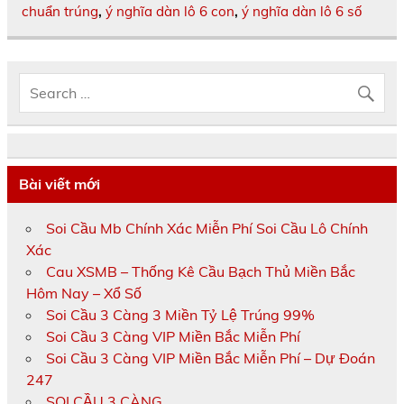
chuẩn trúng
,
ý nghĩa dàn lô 6 con
,
ý nghĩa dàn lô 6 số
Bài viết mới
Soi Cầu Mb Chính Xác Miễn Phí Soi Cầu Lô Chính
Xác
Cau XSMB – Thống Kê Cầu Bạch Thủ Miền Bắc
Hôm Nay – Xổ Số
Soi Cầu 3 Càng 3 Miền Tỷ Lệ Trúng 99%
Soi Cầu 3 Càng VIP Miền Bắc Miễn Phí
Soi Cầu 3 Càng VIP Miền Bắc Miễn Phí – Dự Đoán
247
SOI CẦU 3 CÀNG