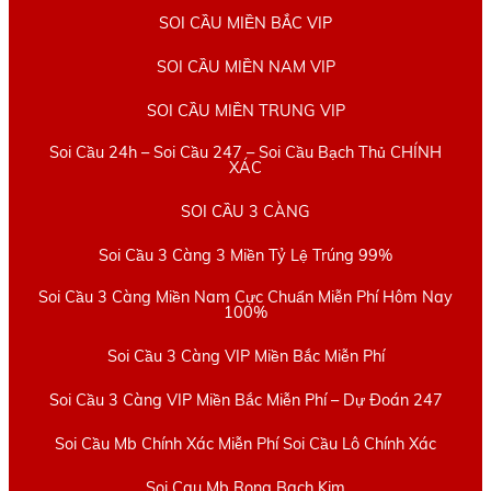
SOI CẦU MIỀN BẮC VIP
SOI CẦU MIỀN NAM VIP
SOI CẦU MIỀN TRUNG VIP
Soi Cầu 24h – Soi Cầu 247 – Soi Cầu Bạch Thủ CHÍNH
XÁC
SOI CẦU 3 CÀNG
Soi Cầu 3 Càng 3 Miền Tỷ Lệ Trúng 99%
Soi Cầu 3 Càng Miền Nam Cực Chuẩn Miễn Phí Hôm Nay
100%
Soi Cầu 3 Càng VIP Miền Bắc Miễn Phí
Soi Cầu 3 Càng VIP Miền Bắc Miễn Phí – Dự Đoán 247
Soi Cầu Mb Chính Xác Miễn Phí Soi Cầu Lô Chính Xác
Soi Cau Mb Rong Bach Kim