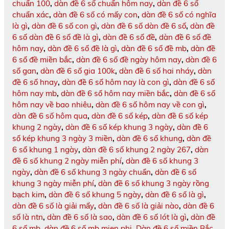
chuẩn 100
,
dàn đề 6 số chuẩn hôm nay
,
dàn đề 6 số
chuẩn xác
,
dàn đề 6 số có mấy con
,
dàn đề 6 số có nghĩa
là gì
,
dàn đề 6 số con gì
,
dàn đề 6 số dàn đề 6 số
,
dàn đề
6 số dàn đề 6 số đề là gì
,
dàn đề 6 số đề
,
dàn đề 6 số đề
hôm nay
,
dàn đề 6 số đề là gì
,
dàn đề 6 số đề mb
,
dàn đề
6 số đề miền bắc
,
dàn đề 6 số đề ngày hôm nay
,
dàn đề 6
số gan
,
dàn đề 6 số gia 100k
,
dàn đề 6 số hai nháy
,
dàn
đề 6 số hnay
,
dàn đề 6 số hôm nay là con gì
,
dàn đề 6 số
hôm nay mb
,
dàn đề 6 số hôm nay miền bắc
,
dàn đề 6 số
hôm nay về bao nhiêu
,
dàn đề 6 số hôm nay về con gì
,
dàn đề 6 số hôm qua
,
dàn đề 6 số kép
,
dàn đề 6 số kép
khung 2 ngày
,
dàn đề 6 số kép khung 3 ngày
,
dàn đề 6
số kép khung 3 ngày 3 miền
,
dàn đề 6 số khung
,
dàn đề
6 số khung 1 ngày
,
dàn đề 6 số khung 2 ngày 267
,
dàn
đề 6 số khung 2 ngày miễn phí
,
dàn đề 6 số khung 3
ngày
,
dàn đề 6 số khung 3 ngày chuẩn
,
dàn đề 6 số
khung 3 ngày miễn phí
,
dàn đề 6 số khung 3 ngày rồng
bạch kim
,
dàn đề 6 số khung 5 ngày
,
dàn đề 6 số là gì
,
dàn đề 6 số là giải mấy
,
dàn đề 6 số là giải nào
,
dàn đề 6
số là ntn
,
dàn đề 6 số là sao
,
dàn đề 6 số lót là gì
,
dàn đề
6 số mb
,
dàn đề 6 số mb mien phi
,
Dàn đề 6 số miền Bắc
,