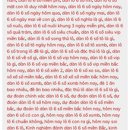
nam
,
Dàn lô 6 số miền phí
,
dàn lô 6 số mn
,
dàn lô 6 số
một con lô duy nhất hôm nay
,
dàn lô 6 số ngày hôm nay
,
dàn lô 6 số ngày hôm qua
,
dàn lô 6 số ngày mai
,
dàn lô
6 số ngày mai về con gì
,
dàn lô 6 số nghĩa là gì
,
dàn lô 6
số nuôi
,
dàn lô 6 số nuôi khung 3 ngày miễn phí
,
dàn lô 6
số quả trám
,
dàn lô 6 số siêu chuẩn
,
dàn lô 6 số siêu vip
miền bắc
,
dàn lô 6 số song thủ lô
,
dàn lô 6 số tô là gì
,
dàn lô 6 số tô ngày hôm nay
,
dàn lô 6 số tô xsmb
,
dàn lô
6 số trong lô đề là gì
,
dàn lô 6 số và độc thủ lô là gì
,
dàn
lô 6 số về số gì
,
dàn lô 6 số vip hôm nay
,
dàn lô 6 số vip
là gì
,
dàn lô 6 số vip miền bắc
,
dàn lô 6 số vip miền bắc
hôm nay
,
dàn lô 6 số xiên 2
,
dàn lô 6 số xo so
,
dàn lô 6
số xổ số miền bắc
,
dàn lô 6 số xổ số miền bắc hôm nay
,
dàn lô 6 số xsmb
,
dàn lô 6 số xsmb hôm nay
,
đè 1 ăn
bao nhiêu
,
đề ăn bao nhiêu
,
độc thủ lô dàn lô 6 số là gì
,
dự đoán chính xác dàn lô 6 số
,
dự đoán dàn lô 6 số
,
dự
đoán dàn lô 6 số hôm nay
,
dự đoán dàn lô 6 số miền
bắc
,
dự đoán lô dàn lô 6 số miền bắc hôm nay
,
hôm nay
dàn 6 số có con gì
,
hôm nay dàn lô 6 số xsmb
,
hôm nay
lô 6 chuẩn không
,
hôm nay lô 6 con ra gì
,
hôm nay soi
dàn 6 lô
,
Kinh nghiệm đánh dàn lô 6 số miền Bắc
,
kinh