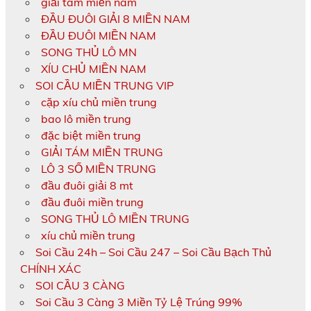
giải tám miền nam
ĐẦU ĐUÔI GIẢI 8 MIỀN NAM
ĐẦU ĐUÔI MIỀN NAM
SONG THỦ LÔ MN
XÍU CHỦ MIỀN NAM
SOI CẦU MIỀN TRUNG VIP
cặp xíu chủ miền trung
bao lô miền trung
đặc biệt miền trung
GIẢI TÁM MIỀN TRUNG
LÔ 3 SỐ MIỀN TRUNG
đầu đuôi giải 8 mt
đầu đuôi miền trung
SONG THỦ LÔ MIỀN TRUNG
xíu chủ miền trung
Soi Cầu 24h – Soi Cầu 247 – Soi Cầu Bạch Thủ
CHÍNH XÁC
SOI CẦU 3 CÀNG
Soi Cầu 3 Càng 3 Miền Tỷ Lệ Trúng 99%