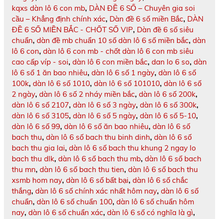
kqxs dàn lô 6 con mb
,
DÀN ĐỀ 6 SỐ – Chuyên gia soi
cầu – Khẳng định chính xác
,
Dàn đề 6 số miền Bắc
,
DÀN
ĐỀ 6 SỐ MIỀN BẮC - CHỐT SỐ VIP
,
Dàn đề 6 số siêu
chuẩn
,
dàn đề mb chuẩn 10 số dàn lô 6 số miền bắc
,
dàn
lô 6 con
,
dàn lô 6 con mb - chốt dàn lô 6 con mb siêu
cao cấp víp - soi
,
dàn lô 6 con miền bắc
,
dan lo 6 so
,
dàn
lô 6 số 1 ăn bao nhiêu
,
dàn lô 6 số 1 ngày
,
dàn lô 6 số
100k
,
dàn lô 6 số 1010
,
dàn lô 6 số 101010
,
dàn lô 6 số
2 ngày
,
dàn lô 6 số 2 nháy miền bắc
,
dàn lô 6 số 200k
,
dàn lô 6 số 2107
,
dàn lô 6 số 3 ngày
,
dàn lô 6 số 300k
,
dàn lô 6 số 3105
,
dàn lô 6 số 5 ngày
,
dàn lô 6 số 5-10
,
dàn lô 6 số 99
,
dàn lô 6 số ăn bao nhiêu
,
dàn lô 6 số
bach thu
,
dàn lô 6 số bach thu binh dinh
,
dàn lô 6 số
bach thu gia lai
,
dàn lô 6 số bach thu khung 2 ngay lo
bach thu dlk
,
dàn lô 6 số bach thu mb
,
dàn lô 6 số bach
thu mn
,
dàn lô 6 số bach thu tien
,
dàn lô 6 số bach thu
xsmb hom nay
,
dàn lô 6 số bất bại
,
dàn lô 6 số chắc
thắng
,
dàn lô 6 số chính xác nhất hôm nay
,
dàn lô 6 số
chuẩn
,
dàn lô 6 số chuẩn 100
,
dàn lô 6 số chuẩn hôm
nay
,
dàn lô 6 số chuẩn xác
,
dàn lô 6 số có nghĩa là gì
,