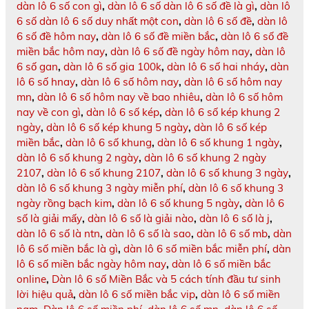
dàn lô 6 số con gì
,
dàn lô 6 số dàn lô 6 số đề là gì
,
dàn lô
6 số dàn lô 6 số duy nhất một con
,
dàn lô 6 số đề
,
dàn lô
6 số đề hôm nay
,
dàn lô 6 số đề miền bắc
,
dàn lô 6 số đề
miền bắc hôm nay
,
dàn lô 6 số đề ngày hôm nay
,
dàn lô
6 số gan
,
dàn lô 6 số gia 100k
,
dàn lô 6 số hai nháy
,
dàn
lô 6 số hnay
,
dàn lô 6 số hôm nay
,
dàn lô 6 số hôm nay
mn
,
dàn lô 6 số hôm nay về bao nhiêu
,
dàn lô 6 số hôm
nay về con gì
,
dàn lô 6 số kép
,
dàn lô 6 số kép khung 2
ngày
,
dàn lô 6 số kép khung 5 ngày
,
dàn lô 6 số kép
miền bắc
,
dàn lô 6 số khung
,
dàn lô 6 số khung 1 ngày
,
dàn lô 6 số khung 2 ngày
,
dàn lô 6 số khung 2 ngày
2107
,
dàn lô 6 số khung 2107
,
dàn lô 6 số khung 3 ngày
,
dàn lô 6 số khung 3 ngày miễn phí
,
dàn lô 6 số khung 3
ngày rồng bạch kim
,
dàn lô 6 số khung 5 ngày
,
dàn lô 6
số là giải mấy
,
dàn lô 6 số là giải nào
,
dàn lô 6 số là j
,
dàn lô 6 số là ntn
,
dàn lô 6 số là sao
,
dàn lô 6 số mb
,
dàn
lô 6 số miền bắc là gì
,
dàn lô 6 số miền bắc miễn phí
,
dàn
lô 6 số miền bắc ngày hôm nay
,
dàn lô 6 số miền bắc
online
,
Dàn lô 6 số Miền Bắc và 5 cách tính đầu tư sinh
lời hiệu quả
,
dàn lô 6 số miền bắc vip
,
dàn lô 6 số miền