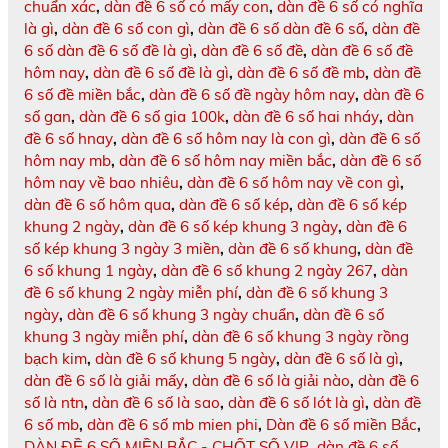
chuẩn xác
,
dàn đề 6 số có mấy con
,
dàn đề 6 số có nghĩa
là gì
,
dàn đề 6 số con gì
,
dàn đề 6 số dàn đề 6 số
,
dàn đề
6 số dàn đề 6 số đề là gì
,
dàn đề 6 số đề
,
dàn đề 6 số đề
hôm nay
,
dàn đề 6 số đề là gì
,
dàn đề 6 số đề mb
,
dàn đề
6 số đề miền bắc
,
dàn đề 6 số đề ngày hôm nay
,
dàn đề 6
số gan
,
dàn đề 6 số gia 100k
,
dàn đề 6 số hai nháy
,
dàn
đề 6 số hnay
,
dàn đề 6 số hôm nay là con gì
,
dàn đề 6 số
hôm nay mb
,
dàn đề 6 số hôm nay miền bắc
,
dàn đề 6 số
hôm nay về bao nhiêu
,
dàn đề 6 số hôm nay về con gì
,
dàn đề 6 số hôm qua
,
dàn đề 6 số kép
,
dàn đề 6 số kép
khung 2 ngày
,
dàn đề 6 số kép khung 3 ngày
,
dàn đề 6
số kép khung 3 ngày 3 miền
,
dàn đề 6 số khung
,
dàn đề
6 số khung 1 ngày
,
dàn đề 6 số khung 2 ngày 267
,
dàn
đề 6 số khung 2 ngày miễn phí
,
dàn đề 6 số khung 3
ngày
,
dàn đề 6 số khung 3 ngày chuẩn
,
dàn đề 6 số
khung 3 ngày miễn phí
,
dàn đề 6 số khung 3 ngày rồng
bạch kim
,
dàn đề 6 số khung 5 ngày
,
dàn đề 6 số là gì
,
dàn đề 6 số là giải mấy
,
dàn đề 6 số là giải nào
,
dàn đề 6
số là ntn
,
dàn đề 6 số là sao
,
dàn đề 6 số lót là gì
,
dàn đề
6 số mb
,
dàn đề 6 số mb mien phi
,
Dàn đề 6 số miền Bắc
,
DÀN ĐỀ 6 SỐ MIỀN BẮC - CHỐT SỐ VIP
,
dàn đề 6 số