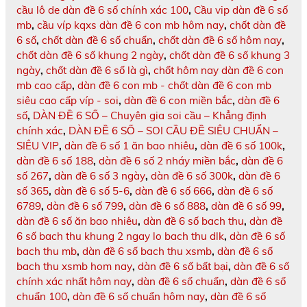
cầu lô de dàn đề 6 số chính xác 100
,
Cầu vip dàn đề 6 số
mb
,
cầu víp kqxs dàn đề 6 con mb hôm nay
,
chốt dàn đề
6 số
,
chốt dàn đề 6 số chuẩn
,
chốt dàn đề 6 số hôm nay
,
chốt dàn đề 6 số khung 2 ngày
,
chốt dàn đề 6 số khung 3
ngày
,
chốt dàn đề 6 số là gì
,
chốt hôm nay dàn đề 6 con
mb cao cấp
,
dàn đề 6 con mb - chốt dàn đề 6 con mb
siêu cao cấp víp - soi
,
dàn đề 6 con miền bắc
,
dàn đề 6
số
,
DÀN ĐỀ 6 SỐ – Chuyên gia soi cầu – Khẳng định
chính xác
,
DÀN ĐỀ 6 SỐ – SOI CẦU ĐỀ SIÊU CHUẨN –
SIÊU VIP
,
dàn đề 6 số 1 ăn bao nhiêu
,
dàn đề 6 số 100k
,
dàn đề 6 số 188
,
dàn đề 6 số 2 nháy miền bắc
,
dàn đề 6
số 267
,
dàn đề 6 số 3 ngày
,
dàn đề 6 số 300k
,
dàn đề 6
số 365
,
dàn đề 6 số 5-6
,
dàn đề 6 số 666
,
dàn đề 6 số
6789
,
dàn đề 6 số 799
,
dàn đề 6 số 888
,
dàn đề 6 số 99
,
dàn đề 6 số ăn bao nhiêu
,
dàn đề 6 số bach thu
,
dàn đề
6 số bach thu khung 2 ngay lo bach thu dlk
,
dàn đề 6 số
bach thu mb
,
dàn đề 6 số bach thu xsmb
,
dàn đề 6 số
bach thu xsmb hom nay
,
dàn đề 6 số bất bại
,
dàn đề 6 số
chính xác nhất hôm nay
,
dàn đề 6 số chuẩn
,
dàn đề 6 số
chuẩn 100
,
dàn đề 6 số chuẩn hôm nay
,
dàn đề 6 số