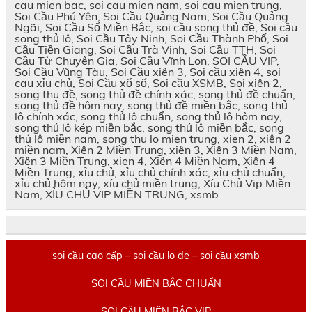
cau mien bac, soi cau mien nam, soi cau mien trung,
Soi Cầu Phú Yên, Soi Cầu Quảng Nam, Soi Cầu Quảng
Ngãi, Soi Cầu Số Miền Bắc, soi cầu song thủ đề, Soi cầu
song thủ lô, Soi Cầu Tây Ninh, Soi Cầu Thành Phố, Soi
Cầu Tiền Giang, Soi Cầu Trà Vinh, Soi Cầu TTH, Soi
Cầu Từ Chuyên Gia, Soi Cầu Vĩnh Lon, SOI CẦU VIP,
Soi Cầu Vũng Tàu, Soi Cầu xiên 3, Soi cầu xiên 4, soi
cau xỉu chủ, Soi Cầu xổ số, Soi cầu XSMB, Soi xiên 2,
song thu đề, song thủ đề chính xác, song thủ đề chuẩn,
song thủ đề hôm nay, song thủ đề miền bắc, song thủ
lô chính xác, song thủ lô chuẩn, song thủ lô hôm nay,
song thủ lô kép miền bắc, song thủ lô miền bắc, song
thủ lô miền nam, song thu lo mien trung, xien 2, xiên 2
miền nam, Xiên 2 Miền Trung, xiên 3, Xiên 3 Miền Nam,
Xiên 3 Miền Trung, xien 4, Xiên 4 Miền Nam, Xiên 4
Miền Trung, xỉu chủ, xỉu chủ chính xác, xỉu chủ chuẩn,
xỉu chủ hôm nay, xíu chủ miền trung, Xíu Chủ Vip Miền
Nam, XỈU CHỦ VIP MIỀN TRUNG, xsmb
soi cầu cao cấp – soi cầu lo de – soi cầu xsmb
SOI CẦU MIỀN BẮC CHUẨN
SOI CẦU MIỀN BẮC VIP