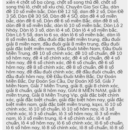
xiên 4 chốt số ba càng, chốt số song thủ đề, chốt số
song thủ lô, chốt số xỉu chủ, Chuyên Gia Soi Cầu, dàn
đề 10 số miền bắc, Dàn Đề 12 Số, dan đề 2 số, Dàn Đề
3 Số, Dàn Đề 30 Số, Dàn đề 4 SỐ, dàn đề 4 số miền
bắc, dàn đề 6 số, Dàn đề 6 số miền Bắc, dàn đề 8 số,
dàn đề 8 số miền bắc, dàn lô 10 số miền bắc, Dàn Lô 2
Nháy, Dàn lô 3 số, dàn lô 4 số, Dàn lô 4 số miền bắc,
Dàn Lô 5 Số, dan lo 6 so, dàn lô 6 số miền bắc, dàn lô
8 số miền bắc, đầu đuôi đặc biệt miền trung, đầu đuôi
giải 8 miền nam, đầu đuôi giải 8 miền trung, đầu đuôi
giải đặc biệt miền nam, Đầu Đuôi Miền Nam, Đầu Đuôi
Miền Trung, đề 10 số chính xác, đề 10 số chuẩn, đề 10
số hôm nay, đề 4 số chính xác, đề 4 số chuẩn, đề 4 số
hôm nay, đề 6 số chính xác, đề 6 số chuẩn, đề 6 số
hôm nay, đề 8 số chính xác, đề 8 số chuẩn, đề 8 số
hôm nay, đề đầu đuôi chính xác, đề đầu đuôi chuẩn, đề
đầu đuôi hôm nay, Đề Đầu Đuôi Miền Bắc, Dự Đoán
Miền Bắc, Dự Đoán Soi Cầu, Dự Đoán Xổ Số, Giải 7
Miền Nam, Giải 7 Miền Trung, giải 8, giải 8 chính xác,
giải 8 chuẩn, giải 8 hôm nay, GIAI 8 MIỀN NAM, giải 8
miền trung, Giải 8 Miền Trung Vip, giải đặc biệt chính
xác, giải đặc biệt chuẩn, giải đặc biệt hôm nay, giải đặc
biệt miền nam, giải đặc biệt miền trung, kqxs, lô 10 số
chính xác, lô 10 số chuẩn, lô 10 số hôm nay, lô 3 số
chính xác, lô 3 số chuẩn, lô 3 số hôm nay, lô 3 số miền
nam, lô 3 số miền trung, lô 4 số chính xác, lô 4 số
chuẩn, lô 4 số hôm nay, lô 6 số chính xác, lô 6 số chuẩn,
lô 6 số hôm nay, lô 8 số chính xác, lô 8 số chuẩn, lô 8 số