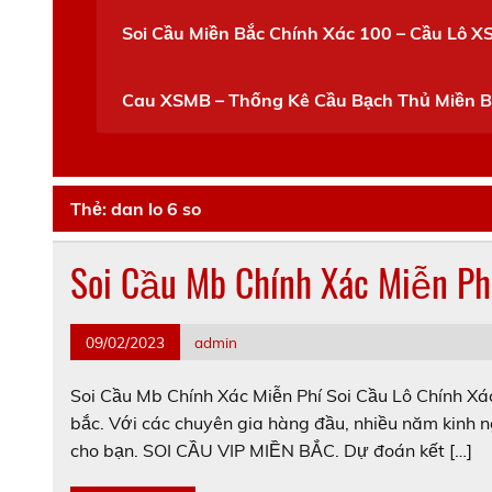
Soi Cầu Miền Bắc Chính Xác 100 – Cầu Lô 
Cau XSMB – Thống Kê Cầu Bạch Thủ Miền B
Thẻ:
dan lo 6 so
Soi Cầu Mb Chính Xác Miễn Phí
09/02/2023
admin
Soi Cầu Mb Chính Xác Miễn Phí Soi Cầu Lô Chính Xác 
bắc. Với các chuyên gia hàng đầu, nhiều năm kinh n
cho bạn. SOI CẦU VIP MIỀN BẮC. Dự đoán kết […]