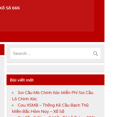
 Xổ Số 666
Bài viết mới
Soi Cầu Mb Chính Xác Miễn Phí Soi Cầu
Lô Chính Xác
Cau XSMB – Thống Kê Cầu Bạch Thủ
Miền Bắc Hôm Nay – Xổ Số