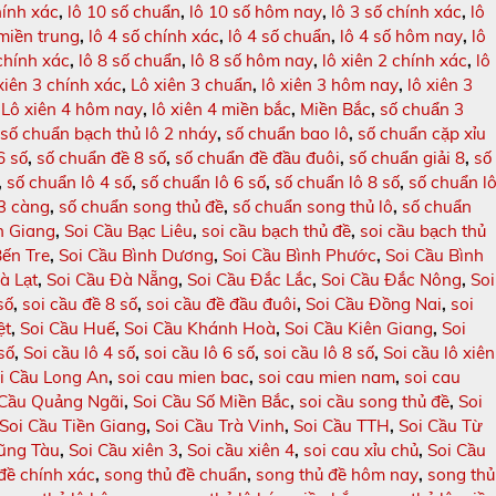
hính xác
,
lô 10 số chuẩn
,
lô 10 số hôm nay
,
lô 3 số chính xác
,
lô
 miền trung
,
lô 4 số chính xác
,
lô 4 số chuẩn
,
lô 4 số hôm nay
,
lô
 chính xác
,
lô 8 số chuẩn
,
lô 8 số hôm nay
,
lô xiên 2 chính xác
,
lô
xiên 3 chính xác
,
Lô xiên 3 chuẩn
,
lô xiên 3 hôm nay
,
lô xiên 3
,
Lô xiên 4 hôm nay
,
lô xiên 4 miền bắc
,
Miền Bắc
,
số chuẩn 3
,
số chuẩn bạch thủ lô 2 nháy
,
số chuẩn bao lô
,
số chuẩn cặp xỉu
6 số
,
số chuẩn đề 8 số
,
số chuẩn đề đầu đuôi
,
số chuẩn giải 8
,
số
,
số chuẩn lô 4 số
,
số chuẩn lô 6 số
,
số chuẩn lô 8 số
,
số chuẩn l
 3 càng
,
số chuẩn song thủ đề
,
số chuẩn song thủ lô
,
số chuẩn
n Giang
,
Soi Cầu Bạc Liêu
,
soi cầu bạch thủ đề
,
soi cầu bạch thủ
Bến Tre
,
Soi Cầu Bình Dương
,
Soi Cầu Bình Phước
,
Soi Cầu Bình
à Lạt
,
Soi Cầu Đà Nẵng
,
Soi Cầu Đắc Lắc
,
Soi Cầu Đắc Nông
,
Soi
số
,
soi cầu đề 8 số
,
soi cầu đề đầu đuôi
,
Soi Cầu Đồng Nai
,
soi
ệt
,
Soi Cầu Huế
,
Soi Cầu Khánh Hoà
,
Soi Cầu Kiên Giang
,
Soi
số
,
Soi cầu lô 4 số
,
soi cầu lô 6 số
,
soi cầu lô 8 số
,
Soi cầu lô xiên
i Cầu Long An
,
soi cau mien bac
,
soi cau mien nam
,
soi cau
 Cầu Quảng Ngãi
,
Soi Cầu Số Miền Bắc
,
soi cầu song thủ đề
,
Soi
Soi Cầu Tiền Giang
,
Soi Cầu Trà Vinh
,
Soi Cầu TTH
,
Soi Cầu Từ
Vũng Tàu
,
Soi Cầu xiên 3
,
Soi cầu xiên 4
,
soi cau xỉu chủ
,
Soi Cầu
đề chính xác
,
song thủ đề chuẩn
,
song thủ đề hôm nay
,
song thủ