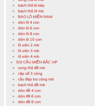
bạch thủ lô kép
bạch thủ lô mb
a
BAO LÔ MIỀN NAM
n
dàn lô 4 con
dàn lô 6 con
dàn lô 8 con
dàn lô 10 con
lô xiên 2 mb
lô xiên 3 mb
lô xiên 4 mb
SOI CẦU MIỀN BẮC VIP
song thủ đề mb
cặp số 3 càng
cầu đẹp ba càng mb
bạch thủ đề mb
dàn đề 4 con
dàn đề 6 con
dàn đề 8 con