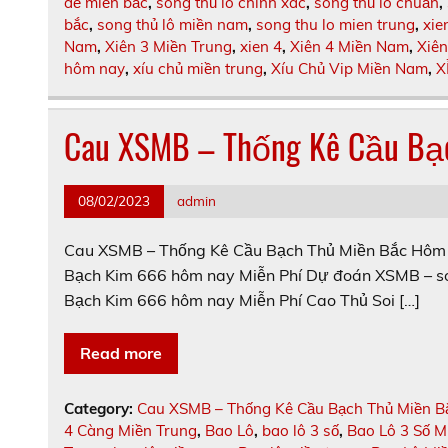
đề miền bắc
,
song thủ lô chính xác
,
song thủ lô chuẩn
,
bắc
,
song thủ lô miền nam
,
song thu lo mien trung
,
xie
Nam
,
Xiên 3 Miền Trung
,
xien 4
,
Xiên 4 Miền Nam
,
Xiên
hôm nay
,
xíu chủ miền trung
,
Xíu Chủ Vip Miền Nam
,
X
Cau XSMB – Thống Kê Cầu Bạ
08/02/2023
admin
Cau XSMB – Thống Kê Cầu Bạch Thủ Miền Bắc Hôm 
Bạch Kim 666 hôm nay Miễn Phí Dự đoán XSMB – soi
Bạch Kim 666 hôm nay Miễn Phí Cao Thủ Soi […]
Read more
Category:
Cau XSMB – Thống Kê Cầu Bạch Thủ Miền B
4 Càng Miền Trung
,
Bao Lô
,
bao lô 3 số
,
Bao Lô 3 Số 