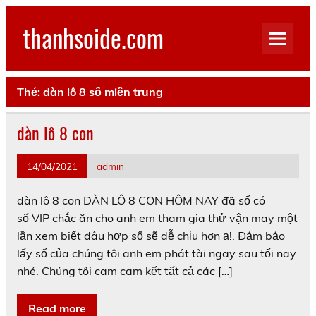
Skip
to
thanhsoide.com
content
Thẻ:
dàn lô 8 số miền trung
dàn lô 8 con
14/04/2021
admin
dàn lô 8 con DÀN LÔ 8 CON HÔM NAY đã số có
số VIP chắc ăn cho anh em tham gia thử vận may một
lần xem biết đâu hợp số sẽ dễ chịu hơn ạ!. Đảm bảo
lấy số của chúng tôi anh em phát tài ngay sau tối nay
nhé. Chúng tôi cam cam kết tất cả các […]
Read more