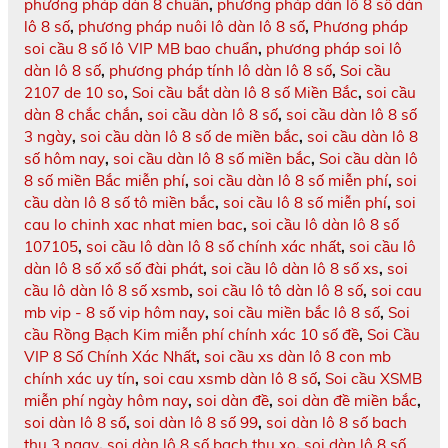
phương pháp dàn 8 chuẩn
,
phương pháp dàn lô 8 số dàn
lô 8 số
,
phương pháp nuôi lô dàn lô 8 số
,
Phương pháp
soi cầu 8 số lô VIP MB bao chuẩn
,
phương pháp soi lô
dàn lô 8 số
,
phương pháp tính lô dàn lô 8 số
,
Soi cầu
2107 de 10 so
,
Soi cầu bắt dàn lô 8 số Miền Bắc
,
soi cầu
dàn 8 chắc chắn
,
soi cầu dàn lô 8 số
,
soi cầu dàn lô 8 số
3 ngày
,
soi cầu dàn lô 8 số de miền bắc
,
soi cầu dàn lô 8
số hôm nay
,
soi cầu dàn lô 8 số miền bắc
,
Soi cầu dàn lô
8 số miền Bắc miễn phí
,
soi cầu dàn lô 8 số miễn phí
,
soi
cầu dàn lô 8 số tô miền bắc
,
soi cầu lô 8 số miễn phí
,
soi
cau lo chinh xac nhat mien bac
,
soi cầu lô dàn lô 8 số
107105
,
soi cầu lô dàn lô 8 số chính xác nhất
,
soi cầu lô
dàn lô 8 số xổ số đài phát
,
soi cầu lô dàn lô 8 số xs
,
soi
cầu lô dàn lô 8 số xsmb
,
soi cầu lô tô dàn lô 8 số
,
soi cau
mb vip - 8 số vip hôm nay
,
soi cầu miền bắc lô 8 số
,
Soi
cầu Rồng Bạch Kim miễn phí chính xác 10 số đề
,
Soi Cầu
VIP 8 Số Chính Xác Nhất
,
soi cầu xs dàn lô 8 con mb
chính xác uy tín
,
soi cau xsmb dàn lô 8 số
,
Soi cầu XSMB
miễn phí ngày hôm nay
,
soi dàn đề
,
soi dàn đề miền bắc
,
soi dàn lô 8 số
,
soi dàn lô 8 số 99
,
soi dàn lô 8 số bach
thu 3 ngay
,
soi dàn lô 8 số bach thu xo
,
soi dàn lô 8 số