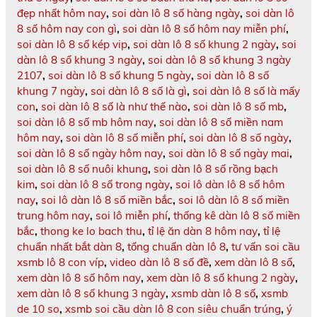
đẹp nhất hôm nay
,
soi dàn lô 8 số hàng ngày
,
soi dàn lô
8 số hôm nay con gì
,
soi dàn lô 8 số hôm nay miễn phí
,
soi dàn lô 8 số kép vip
,
soi dàn lô 8 số khung 2 ngày
,
soi
dàn lô 8 số khung 3 ngày
,
soi dàn lô 8 số khung 3 ngày
2107
,
soi dàn lô 8 số khung 5 ngày
,
soi dàn lô 8 số
khung 7 ngày
,
soi dàn lô 8 số là gì
,
soi dàn lô 8 số là mấy
con
,
soi dàn lô 8 số là như thế nào
,
soi dàn lô 8 số mb
,
soi dàn lô 8 số mb hôm nay
,
soi dàn lô 8 số miền nam
hôm nay
,
soi dàn lô 8 số miễn phí
,
soi dàn lô 8 số ngày
,
soi dàn lô 8 số ngày hôm nay
,
soi dàn lô 8 số ngày mai
,
soi dàn lô 8 số nuôi khung
,
soi dàn lô 8 số rồng bạch
kim
,
soi dàn lô 8 số trong ngày
,
soi lô dàn lô 8 số hôm
nay
,
soi lô dàn lô 8 số miền bắc
,
soi lô dàn lô 8 số miền
trung hôm nay
,
soi lô miễn phí
,
thống kê dàn lô 8 số miền
bắc
,
thong ke lo bach thu
,
tỉ lệ ăn dàn 8 hôm nay
,
tỉ lệ
chuẩn nhất bắt dàn 8
,
tổng chuẩn dàn lô 8
,
tư vấn soi cầu
xsmb lô 8 con víp
,
video dàn lô 8 số đề
,
xem dàn lô 8 số
,
xem dàn lô 8 số hôm nay
,
xem dàn lô 8 số khung 2 ngày
,
xem dàn lô 8 số khung 3 ngày
,
xsmb dàn lô 8 số
,
xsmb
de 10 so
,
xsmb soi cầu dàn lô 8 con siêu chuẩn trúng
,
ý