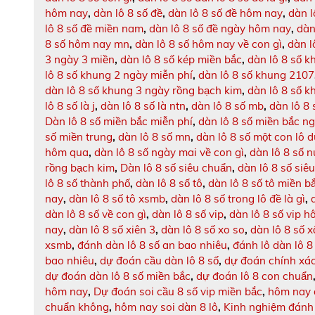
hôm nay
,
dàn lô 8 số đề
,
dàn lô 8 số đề hôm nay
,
dàn l
lô 8 số đề miền nam
,
dàn lô 8 số đề ngày hôm nay
,
dàn
8 số hôm nay mn
,
dàn lô 8 số hôm nay về con gì
,
dàn l
3 ngày 3 miền
,
dàn lô 8 số kép miền bắc
,
dàn lô 8 số k
lô 8 số khung 2 ngày miễn phí
,
dàn lô 8 số khung 2107
dàn lô 8 số khung 3 ngày rồng bạch kim
,
dàn lô 8 số 
lô 8 số là j
,
dàn lô 8 số là ntn
,
dàn lô 8 số mb
,
dàn lô 8
Dàn lô 8 số miền bắc miễn phí
,
dàn lô 8 số miền bắc n
số miền trung
,
dàn lô 8 số mn
,
dàn lô 8 số một con lô 
hôm qua
,
dàn lô 8 số ngày mai về con gì
,
dàn lô 8 số n
rồng bạch kim
,
Dàn lô 8 số siêu chuẩn
,
dàn lô 8 số siê
lô 8 số thành phố
,
dàn lô 8 số tô
,
dàn lô 8 số tô miền b
nay
,
dàn lô 8 số tô xsmb
,
dàn lô 8 số trong lô đề là gì
,
dàn lô 8 số về con gì
,
dàn lô 8 số vip
,
dàn lô 8 số vip 
nay
,
dàn lô 8 số xiên 3
,
dàn lô 8 số xo so
,
dàn lô 8 số 
xsmb
,
đánh dàn lô 8 số an bao nhiêu
,
đánh lô dàn lô 8
bao nhiêu
,
dự đoán cầu dàn lô 8 số
,
dự đoán chính xác
dự đoán dàn lô 8 số miền bắc
,
dự đoán lô 8 con chuẩn
hôm nay
,
Dự đoán soi cầu 8 số vip miền bắc
,
hôm nay 
chuẩn không
,
hôm nay soi dàn 8 lô
,
Kinh nghiệm đánh 