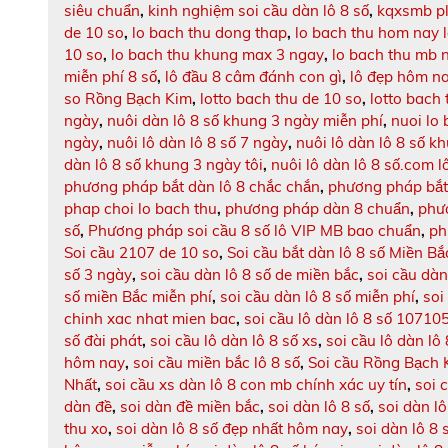
siêu chuẩn
,
kinh nghiệm soi cầu dàn lô 8 số
,
kqxsmb pl
de 10 so
,
lo bach thu dong thap
,
lo bach thu hom nay l
10 so
,
lo bach thu khung max 3 ngay
,
lo bach thu mb
miễn phí 8 số
,
lô đầu 8 câm đánh con gì
,
lô đẹp hôm n
so Rồng Bạch Kim
,
lotto bach thu de 10 so
,
lotto bach
ngày
,
nuôi dàn lô 8 số khung 3 ngày miễn phí
,
nuoi lo
ngày
,
nuôi lô dàn lô 8 số 7 ngày
,
nuôi lô dàn lô 8 số k
dàn lô 8 số khung 3 ngày tôi
,
nuôi lô dàn lô 8 số.com l
phương pháp bắt dàn lô 8 chắc chắn
,
phương pháp bắt 
phap choi lo bach thu
,
phương pháp dàn 8 chuẩn
,
phươ
số
,
Phương pháp soi cầu 8 số lô VIP MB bao chuẩn
,
ph
Soi cầu 2107 de 10 so
,
Soi cầu bắt dàn lô 8 số Miền Bắ
số 3 ngày
,
soi cầu dàn lô 8 số de miền bắc
,
soi cầu dàn
số miền Bắc miễn phí
,
soi cầu dàn lô 8 số miễn phí
,
soi
chinh xac nhat mien bac
,
soi cầu lô dàn lô 8 số 10710
số đài phát
,
soi cầu lô dàn lô 8 số xs
,
soi cầu lô dàn lô
hôm nay
,
soi cầu miền bắc lô 8 số
,
Soi cầu Rồng Bạch 
Nhất
,
soi cầu xs dàn lô 8 con mb chính xác uy tín
,
soi 
dàn đề
,
soi dàn đề miền bắc
,
soi dàn lô 8 số
,
soi dàn lô
thu xo
,
soi dàn lô 8 số đẹp nhất hôm nay
,
soi dàn lô 8