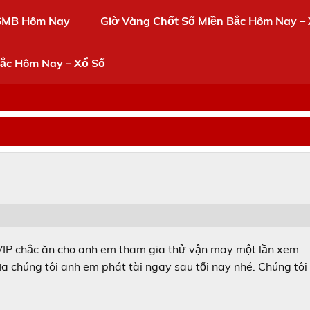
XSMB Hôm Nay
Giờ Vàng Chốt Số Miền Bắc Hôm Nay –
ắc Hôm Nay – Xổ Số
IP chắc ăn cho anh em tham gia thử vận may một lần xem
ủa chúng tôi anh em phát tài ngay sau tối nay nhé. Chúng tôi