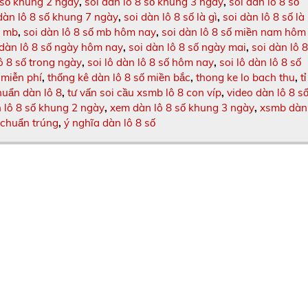
 số khung 2 ngày
,
soi dàn lô 8 số khung 3 ngày
,
soi dàn lô 8 số
dàn lô 8 số khung 7 ngày
,
soi dàn lô 8 số là gì
,
soi dàn lô 8 số là
ố mb
,
soi dàn lô 8 số mb hôm nay
,
soi dàn lô 8 số miền nam hôm
 dàn lô 8 số ngày hôm nay
,
soi dàn lô 8 số ngày mai
,
soi dàn lô 
ô 8 số trong ngày
,
soi lô dàn lô 8 số hôm nay
,
soi lô dàn lô 8 số
ô miễn phí
,
thống kê dàn lô 8 số miền bắc
,
thong ke lo bach thu
,
tỉ
huẩn dàn lô 8
,
tư vấn soi cầu xsmb lô 8 con víp
,
video dàn lô 8 s
 lô 8 số khung 2 ngày
,
xem dàn lô 8 số khung 3 ngày
,
xsmb dàn
 chuẩn trúng
,
ý nghĩa dàn lô 8 số