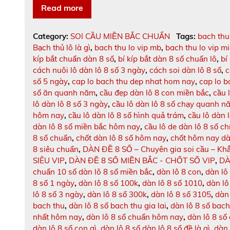
Read more
Category:
SOI CẦU MIỀN BẮC CHUẨN
Tags:
bach thu
Bạch thủ lô là gì
,
bach thu lo vip mb
,
bach thu lo vip 
kíp bắt chuẩn dàn 8 số
,
bí kíp bắt dàn 8 số chuẩn lô
,
bí
cách nuôi lô dàn lô 8 số 3 ngày
,
cách soi dàn lô 8 số
,
c
số 5 ngày
,
cap lo bach thu dep nhat hom nay
,
cap lo 
số ăn quanh năm
,
cầu đẹp dàn lô 8 con miền bắc
,
cầu 
lô dàn lô 8 số 3 ngày
,
cầu lô dàn lô 8 số chạy quanh n
hôm nay
,
cầu lô dàn lô 8 số hình quả trám
,
cầu lô dàn 
dàn lô 8 số miền bắc hôm nay
,
cầu lô de dàn lô 8 số c
8 số chuẩn
,
chốt dàn lô 8 số hôm nay
,
chốt hôm nay dà
8 siêu chuẩn
,
DÀN ĐỀ 8 SỐ – Chuyên gia soi cầu – Khẳ
SIÊU VIP
,
DÀN ĐỀ 8 SỐ MIỀN BẮC - CHỐT SỐ VIP
,
DÀ
chuẩn 10 số dàn lô 8 số miền bắc
,
dàn lô 8 con
,
dàn lô
8 số 1 ngày
,
dàn lô 8 số 100k
,
dàn lô 8 số 1010
,
dàn lô
lô 8 số 3 ngày
,
dàn lô 8 số 300k
,
dàn lô 8 số 3105
,
dàn 
bach thu
,
dàn lô 8 số bach thu gia lai
,
dàn lô 8 số bac
nhất hôm nay
,
dàn lô 8 số chuẩn hôm nay
,
dàn lô 8 số
dàn lô 8 số con gì
,
dàn lô 8 số dàn lô 8 số đề là gì
,
dàn 