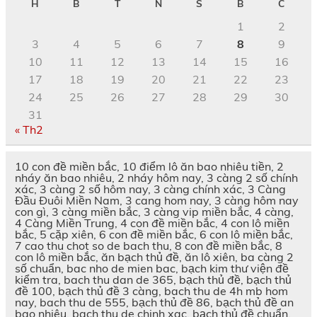
H
B
T
N
S
B
C
1
2
3
4
5
6
7
8
9
10
11
12
13
14
15
16
17
18
19
20
21
22
23
24
25
26
27
28
29
30
31
« Th2
10 con đề miền bắc, 10 điểm lô ăn bao nhiêu tiền, 2
nháy ăn bao nhiêu, 2 nháy hôm nay, 3 càng 2 số chính
xác, 3 càng 2 số hôm nay, 3 càng chính xác, 3 Càng
Đầu Đuôi Miền Nam, 3 cang hom nay, 3 càng hôm nay
con gì, 3 càng miền bắc, 3 càng vip miền bắc, 4 càng,
4 Càng Miền Trung, 4 con đề miền bắc, 4 con lô miền
bắc, 5 cặp xiên, 6 con đề miền bắc, 6 con lô miền bắc,
7 cao thu chot so de bach thu, 8 con đề miền bắc, 8
con lô miền bắc, ăn bạch thủ đề, ăn lô xiên, ba càng 2
số chuẩn, bac nho de mien bac, bạch kim thư viện đề
kiểm tra, bach thu dan de 365, bạch thủ đề, bạch thủ
đề 100, bạch thủ đề 3 càng, bach thu de 4h mb hom
nay, bach thu de 555, bạch thủ đề 86, bạch thủ đề an
bao nhiêu, bach thu de chinh xac, bạch thủ đề chuẩn,