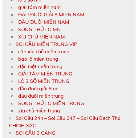
giải tám miền nam
ĐẦU ĐUÔI GIẢI 8 MIỀN NAM
ĐẦU ĐUÔI MIỀN NAM
SONG THỦ LÔ MN
XÍU CHỦ MIỀN NAM
SOI CẦU MIỀN TRUNG VIP
cặp xíu chủ miền trung
bao lô miền trung
đặc biệt miền trung
GIẢI TÁM MIỀN TRUNG
LÔ 3 SỐ MIỀN TRUNG
đầu đuôi giải 8 mt
đầu đuôi miền trung
SONG THỦ LÔ MIỀN TRUNG
xíu chủ miền trung
Soi Cầu 24h – Soi Cầu 247 – Soi Cầu Bạch Thủ
CHÍNH XÁC
SOI CẦU 3 CÀNG