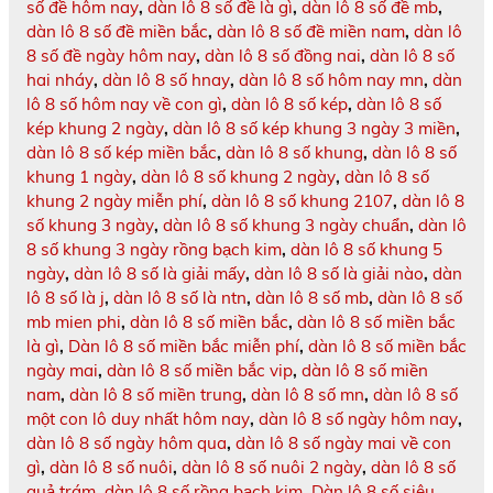
số đề hôm nay
,
dàn lô 8 số đề là gì
,
dàn lô 8 số đề mb
,
dàn lô 8 số đề miền bắc
,
dàn lô 8 số đề miền nam
,
dàn lô
8 số đề ngày hôm nay
,
dàn lô 8 số đồng nai
,
dàn lô 8 số
hai nháy
,
dàn lô 8 số hnay
,
dàn lô 8 số hôm nay mn
,
dàn
lô 8 số hôm nay về con gì
,
dàn lô 8 số kép
,
dàn lô 8 số
kép khung 2 ngày
,
dàn lô 8 số kép khung 3 ngày 3 miền
,
dàn lô 8 số kép miền bắc
,
dàn lô 8 số khung
,
dàn lô 8 số
khung 1 ngày
,
dàn lô 8 số khung 2 ngày
,
dàn lô 8 số
khung 2 ngày miễn phí
,
dàn lô 8 số khung 2107
,
dàn lô 8
số khung 3 ngày
,
dàn lô 8 số khung 3 ngày chuẩn
,
dàn lô
8 số khung 3 ngày rồng bạch kim
,
dàn lô 8 số khung 5
ngày
,
dàn lô 8 số là giải mấy
,
dàn lô 8 số là giải nào
,
dàn
lô 8 số là j
,
dàn lô 8 số là ntn
,
dàn lô 8 số mb
,
dàn lô 8 số
mb mien phi
,
dàn lô 8 số miền bắc
,
dàn lô 8 số miền bắc
là gì
,
Dàn lô 8 số miền bắc miễn phí
,
dàn lô 8 số miền bắc
ngày mai
,
dàn lô 8 số miền bắc vip
,
dàn lô 8 số miền
nam
,
dàn lô 8 số miền trung
,
dàn lô 8 số mn
,
dàn lô 8 số
một con lô duy nhất hôm nay
,
dàn lô 8 số ngày hôm nay
,
dàn lô 8 số ngày hôm qua
,
dàn lô 8 số ngày mai về con
gì
,
dàn lô 8 số nuôi
,
dàn lô 8 số nuôi 2 ngày
,
dàn lô 8 số
quả trám
,
dàn lô 8 số rồng bạch kim
,
Dàn lô 8 số siêu