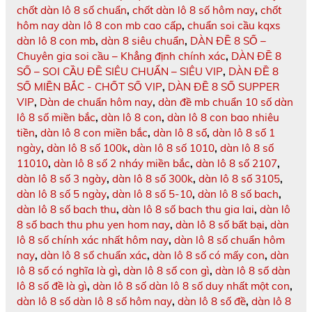
chốt dàn lô 8 số chuẩn
,
chốt dàn lô 8 số hôm nay
,
chốt
hôm nay dàn lô 8 con mb cao cấp
,
chuẩn soi cầu kqxs
dàn lô 8 con mb
,
dàn 8 siêu chuẩn
,
DÀN ĐỀ 8 SỐ –
Chuyên gia soi cầu – Khẳng định chính xác
,
DÀN ĐỀ 8
SỐ – SOI CẦU ĐỀ SIÊU CHUẨN – SIÊU VIP
,
DÀN ĐỀ 8
SỐ MIỀN BẮC - CHỐT SỐ VIP
,
DÀN ĐỀ 8 SỐ SUPPER
VIP
,
Dàn de chuẩn hôm nay
,
dàn đề mb chuẩn 10 số dàn
lô 8 số miền bắc
,
dàn lô 8 con
,
dàn lô 8 con bao nhiêu
tiền
,
dàn lô 8 con miền bắc
,
dàn lô 8 số
,
dàn lô 8 số 1
ngày
,
dàn lô 8 số 100k
,
dàn lô 8 số 1010
,
dàn lô 8 số
11010
,
dàn lô 8 số 2 nháy miền bắc
,
dàn lô 8 số 2107
,
dàn lô 8 số 3 ngày
,
dàn lô 8 số 300k
,
dàn lô 8 số 3105
,
dàn lô 8 số 5 ngày
,
dàn lô 8 số 5-10
,
dàn lô 8 số bach
,
dàn lô 8 số bach thu
,
dàn lô 8 số bach thu gia lai
,
dàn lô
8 số bach thu phu yen hom nay
,
dàn lô 8 số bất bại
,
dàn
lô 8 số chính xác nhất hôm nay
,
dàn lô 8 số chuẩn hôm
nay
,
dàn lô 8 số chuẩn xác
,
dàn lô 8 số có mấy con
,
dàn
lô 8 số có nghĩa là gì
,
dàn lô 8 số con gì
,
dàn lô 8 số dàn
lô 8 số đề là gì
,
dàn lô 8 số dàn lô 8 số duy nhất một con
,
dàn lô 8 số dàn lô 8 số hôm nay
,
dàn lô 8 số đề
,
dàn lô 8