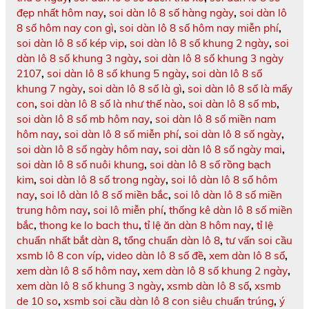
đẹp nhất hôm nay
,
soi dàn lô 8 số hàng ngày
,
soi dàn lô
8 số hôm nay con gì
,
soi dàn lô 8 số hôm nay miễn phí
,
soi dàn lô 8 số kép vip
,
soi dàn lô 8 số khung 2 ngày
,
soi
dàn lô 8 số khung 3 ngày
,
soi dàn lô 8 số khung 3 ngày
2107
,
soi dàn lô 8 số khung 5 ngày
,
soi dàn lô 8 số
khung 7 ngày
,
soi dàn lô 8 số là gì
,
soi dàn lô 8 số là mấy
con
,
soi dàn lô 8 số là như thế nào
,
soi dàn lô 8 số mb
,
soi dàn lô 8 số mb hôm nay
,
soi dàn lô 8 số miền nam
hôm nay
,
soi dàn lô 8 số miễn phí
,
soi dàn lô 8 số ngày
,
soi dàn lô 8 số ngày hôm nay
,
soi dàn lô 8 số ngày mai
,
soi dàn lô 8 số nuôi khung
,
soi dàn lô 8 số rồng bạch
kim
,
soi dàn lô 8 số trong ngày
,
soi lô dàn lô 8 số hôm
nay
,
soi lô dàn lô 8 số miền bắc
,
soi lô dàn lô 8 số miền
trung hôm nay
,
soi lô miễn phí
,
thống kê dàn lô 8 số miền
bắc
,
thong ke lo bach thu
,
tỉ lệ ăn dàn 8 hôm nay
,
tỉ lệ
chuẩn nhất bắt dàn 8
,
tổng chuẩn dàn lô 8
,
tư vấn soi cầu
xsmb lô 8 con víp
,
video dàn lô 8 số đề
,
xem dàn lô 8 số
,
xem dàn lô 8 số hôm nay
,
xem dàn lô 8 số khung 2 ngày
,
xem dàn lô 8 số khung 3 ngày
,
xsmb dàn lô 8 số
,
xsmb
de 10 so
,
xsmb soi cầu dàn lô 8 con siêu chuẩn trúng
,
ý