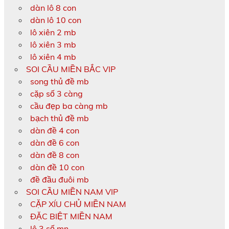
dàn lô 8 con
dàn lô 10 con
lô xiên 2 mb
lô xiên 3 mb
lô xiên 4 mb
SOI CẦU MIỀN BẮC VIP
song thủ đề mb
cặp số 3 càng
cầu đẹp ba càng mb
bạch thủ đề mb
dàn đề 4 con
dàn đề 6 con
dàn đề 8 con
dàn đề 10 con
đề đầu đuôi mb
SOI CẦU MIỀN NAM VIP
CẶP XÍU CHỦ MIỀN NAM
ĐẶC BIỆT MIỀN NAM
lô 3 số mn