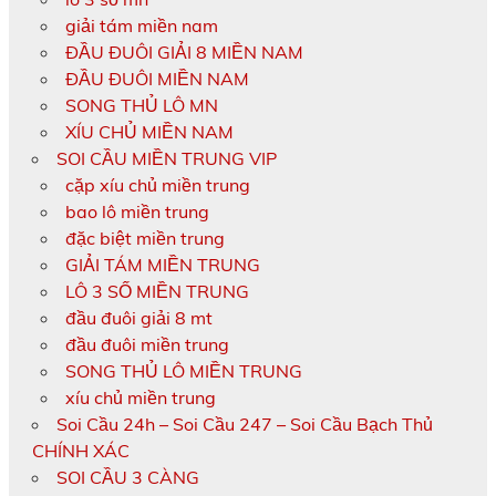
giải tám miền nam
ĐẦU ĐUÔI GIẢI 8 MIỀN NAM
ĐẦU ĐUÔI MIỀN NAM
SONG THỦ LÔ MN
XÍU CHỦ MIỀN NAM
SOI CẦU MIỀN TRUNG VIP
cặp xíu chủ miền trung
bao lô miền trung
đặc biệt miền trung
GIẢI TÁM MIỀN TRUNG
LÔ 3 SỐ MIỀN TRUNG
đầu đuôi giải 8 mt
đầu đuôi miền trung
SONG THỦ LÔ MIỀN TRUNG
xíu chủ miền trung
Soi Cầu 24h – Soi Cầu 247 – Soi Cầu Bạch Thủ
CHÍNH XÁC
SOI CẦU 3 CÀNG