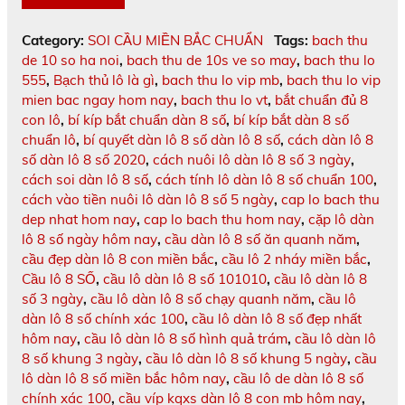
Category:
SOI CẦU MIỀN BẮC CHUẨN
Tags:
bach thu
de 10 so ha noi
,
bach thu de 10s ve so may
,
bach thu lo
555
,
Bạch thủ lô là gì
,
bach thu lo vip mb
,
bach thu lo vip
mien bac ngay hom nay
,
bach thu lo vt
,
bắt chuẩn đủ 8
con lô
,
bí kíp bắt chuẩn dàn 8 số
,
bí kíp bắt dàn 8 số
chuẩn lô
,
bí quyết dàn lô 8 số dàn lô 8 số
,
cách dàn lô 8
số dàn lô 8 số 2020
,
cách nuôi lô dàn lô 8 số 3 ngày
,
cách soi dàn lô 8 số
,
cách tính lô dàn lô 8 số chuẩn 100
,
cách vào tiền nuôi lô dàn lô 8 số 5 ngày
,
cap lo bach thu
dep nhat hom nay
,
cap lo bach thu hom nay
,
cặp lô dàn
lô 8 số ngày hôm nay
,
cầu dàn lô 8 số ăn quanh năm
,
cầu đẹp dàn lô 8 con miền bắc
,
cầu lô 2 nháy miền bắc
,
Cầu lô 8 SỐ
,
cầu lô dàn lô 8 số 101010
,
cầu lô dàn lô 8
số 3 ngày
,
cầu lô dàn lô 8 số chạy quanh năm
,
cầu lô
dàn lô 8 số chính xác 100
,
cầu lô dàn lô 8 số đẹp nhất
hôm nay
,
cầu lô dàn lô 8 số hình quả trám
,
cầu lô dàn lô
8 số khung 3 ngày
,
cầu lô dàn lô 8 số khung 5 ngày
,
cầu
lô dàn lô 8 số miền bắc hôm nay
,
cầu lô de dàn lô 8 số
chính xác 100
,
cầu víp kqxs dàn lô 8 con mb hôm nay
,