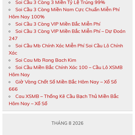
Soi Cầu 3 Càng 3 Miền Tỷ Lệ Trúng 99%
Soi Cầu 3 Càng Miền Nam Cực Chuẩn Miễn Phí
Hôm Nay 100%
Soi Cầu 3 Càng VIP Miền Bắc Miễn Phí
Soi Cầu 3 Càng VIP Miền Bắc Miễn Phí – Dự Đoán
247
Soi Cầu Mb Chính Xác Miễn Phí Soi Cầu Lô Chính
Xác
Soi Cau Mb Rong Bach Kim
Soi Cầu Miền Bắc Chính Xác 100 – Cầu Lô XSMB
Hôm Nay
Giờ Vàng Chốt Số Miền Bắc Hôm Nay – Xổ Số
666
Cau XSMB – Thống Kê Cầu Bạch Thủ Miền Bắc
Hôm Nay – Xổ Số
THÁNG 8 2026