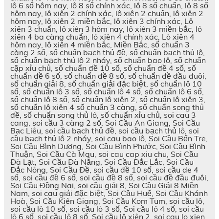
lô 6 số hôm nay, lô 8 số chính xác, lô 8 số chuẩn, lô 8 số
hôm nay, lô xiên 2 chính xác, lô xiên 2 chuẩn, lô xiên 2
hôm nay, lô xiên 2 miền bắc, lô xiên 3 chính xác, Lô
xiên 3 chuẩn, lô xiên 3 hôm nay, lô xiên 3 miền bắc, lô
xiên 4 ba càng chuẩn, lô xiên 4 chính xác, Lô xiên 4
hôm nay, lô xiên 4 miền bắc, Miền Bắc, số chuẩn 3
càng 2 số, số chuẩn bạch thủ đề, số chuẩn bạch thủ lô,
số chuẩn bạch thủ lô 2 nháy, số chuẩn bao lô, số chuẩn
cặp xỉu chủ, số chuẩn đề 10 số, số chuẩn đề 4 số, số
chuẩn đề 6 số, số chuẩn đề 8 số, số chuẩn đề đầu đuôi,
số chuẩn giải 8, số chuẩn giải đặc biệt, số chuẩn lô 10
số, số chuẩn lô 3 số, số chuẩn lô 4 số, số chuẩn lô 6 số,
số chuẩn lô 8 số, số chuẩn lô xiên 2, số chuẩn lô xiên 3,
số chuẩn lô xiên 4 số chuẩn 3 càng, số chuẩn song thủ
đề, số chuẩn song thủ lô, số chuẩn xỉu chủ, soi cau 3
cang, soi cầu 3 càng 2 số, Soi Cầu An Giang, Soi Cầu
Bạc Liêu, soi cầu bạch thủ đề, soi cầu bạch thủ lô, soi
cầu bạch thủ lô 2 nháy, soi cau bao lô, Soi Cầu Bến Tre,
Soi Cầu Bình Dương, Soi Cầu Bình Phước, Soi Cầu Bình
Thuận, Soi Cầu Cà Mau, soi cau cap xiu chu, Soi Cầu
Đà Lạt, Soi Cầu Đà Nẵng, Soi Cầu Đắc Lắc, Soi Cầu
Đắc Nông, Soi Cầu Đề, soi cầu đề 10 số, soi cầu de 4
số, soi cầu đề 6 số, soi cầu đề 8 số, soi cầu đề đầu đuôi,
Soi Cầu Đồng Nai, soi cầu giải 8, Soi Cầu Giải 8 Miền
Nam, soi cau giải đặc biệt, Soi Cầu Huế, Soi Cầu Khánh
Hoà, Soi Cầu Kiên Giang, Soi Cầu Kom Tum, soi cầu lô,
soi cầu lô 10 số, soi cầu lô 3 số, Soi cầu lô 4 số, soi cầu
lô 6 số, soi cầu lô 8 số, Soi cầu lô xiên 2, soi cau lo xien