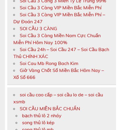
Soi Cầu 3 Càng 3 Miền Tỷ Lệ Trúng 99%
Soi Cầu 3 Càng VIP Miền Bắc Miễn Phí
Soi Cầu 3 Càng VIP Miền Bắc Miễn Phí –
Dự Đoán 247
SOI CẦU 3 CÀNG
Soi Cầu 3 Càng Miền Nam Cực Chuẩn
Miễn Phí Hôm Nay 100%
Soi Cầu 24h – Soi Cầu 247 – Soi Cầu Bạch
Thủ CHÍNH XÁC
Soi Cau Mb Rong Bach Kim
Giờ Vàng Chốt Số Miền Bắc Hôm Nay –
Xổ Số 666
i
soi cầu cao cấp – soi cầu lo de – soi cầu
xsmb
SOI CẦU MIỀN BẮC CHUẨN
bạch thủ lô 2 nháy
,
song thủ lô kép
song thủ lô mb