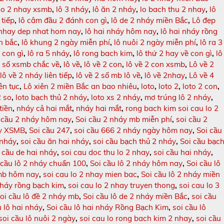
lo 2 nhay xsmb
,
lô 3 nháy
,
lô ăn 2 nháy
,
lo bach thu 2 nhay
,
lô
 tiếp
,
lô câm đầu 2 đánh con gì
,
lô de 2 nháy miền Bắc
,
Lô đẹp
 nhay dep nhat hom nay
,
lô hai nháy hôm nay
,
lô hai nháy rồng
n bắc
,
lô khung 2 ngày miễn phí
,
lô nuôi 2 ngày miễn phí
,
lô ra 3
 con gì
,
lô ra 5 nháy
,
lô rong bach kim
,
lô thứ 2 hay về con gì
,
lô
2 số xsmb chắc về
,
lô về
,
lô về 2 con
,
lô về 2 con xsmb
,
Lô về 2
,
lô về 2 nháy liên tiếp
,
lô về 2 số mb lô về
,
lô về 2nhay
,
Lô về 4
iên tục
,
Lô xiên 2 miền Bắc an bao nhiêu
,
loto
,
loto 2
,
loto 2 con
,
2 so
,
loto bạch thủ 2 nháy
,
loto xs 2 nháy
,
mơ trúng lô 2 nháy
,
tiền
,
nháy cả hai mắt
,
nháy hai mắt
,
rong bach kim soi cau lo 2
 cầu 2 nháy hôm nay
,
Soi cầu 2 nháy mb miễn phí
,
soi cầu 2
áy XSMB
,
Soi cầu 247
,
soi cầu 666 2 nháy ngày hôm nay
,
Soi cầu
 nháy
,
soi cầu ăn hai nháy
,
soi cầu bạch thủ 2 nháy
,
Soi cầu bạc
 cầu de hai nháy
,
soi cau doc thu lo 2 nhay
,
soi cầu hai nháy
,
 cầu lô 2 nháy chuẩn 100
,
Soi cầu lô 2 nháy hôm nay
,
Soi cầu lô
 mb hôm nay
,
soi cau lo 2 nhay mien bac
,
Soi cầu lô 2 nháy miền
nháy rồng bạch kim
,
soi cau lo 2 nhay truyen thong
,
soi cau lo 3
oi cầu lô đề 2 nháy mb
,
Soi cầu lô de 2 nháy miền Bắc
,
soi cầu
u lô hai nháy
,
Soi cầu lô hai nháy Rồng Bạch Kim
,
soi cầu lô
soi cầu lô nuôi 2 ngày
,
soi cau lo rong bach kim 2 nhay
,
soi cầu