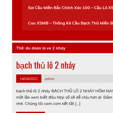
Soi Cầu Miền Bắc Chính Xác 100 – Cầu Lô 
Cau XSMB – Thống Kê Cầu Bạch Thủ Miền B
Thẻ:
du doan lo ve 2 nhay
bạch thủ lô 2 nháy
14/04/2021
admin
bạch thủ lô 2 nháy BẠCH THỦ LÔ 2 NHÁY HÔM NAY đ
một lần xem biết đâu hợp số sẽ dễ chịu hơn ạ!. Đảm
nhé. Chúng tôi cam cam kết tất […]