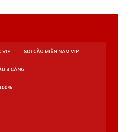
 VIP
SOI CẦU MIỀN NAM VIP
ẦU 3 CÀNG
 100%