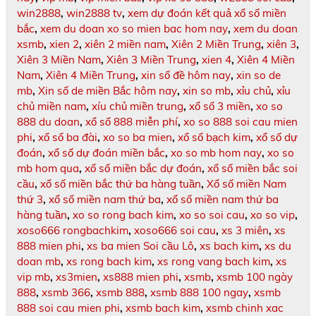
win2888
,
win2888 tv
,
xem dự đoán kết quả xổ số miền
bắc
,
xem du doan xo so mien bac hom nay
,
xem du doan
xsmb
,
xien 2
,
xiên 2 miền nam
,
Xiên 2 Miền Trung
,
xiên 3
,
Xiên 3 Miền Nam
,
Xiên 3 Miền Trung
,
xien 4
,
Xiên 4 Miền
Nam
,
Xiên 4 Miền Trung
,
xin số đề hôm nay
,
xin so de
mb
,
Xin số de miền Bắc hôm nay
,
xin so mb
,
xỉu chủ
,
xỉu
chủ miền nam
,
xíu chủ miền trung
,
xổ số 3 miền
,
xo so
888 du doan
,
xổ số 888 miễn phí
,
xo so 888 soi cau mien
phi
,
xổ số ba đài
,
xo so ba mien
,
xổ số bạch kim
,
xổ số dự
đoán
,
xổ số dự đoán miền bắc
,
xo so mb hom nay
,
xo so
mb hom qua
,
xổ số miền bắc dự đoán
,
xổ số miền bắc soi
cầu
,
xổ số miền bắc thứ ba hàng tuần
,
Xổ số miền Nam
thứ 3
,
xổ số miền nam thứ ba
,
xổ số miền nam thứ ba
hàng tuần
,
xo so rong bach kim
,
xo so soi cau
,
xo so vip
,
xoso666 rongbachkim
,
xoso666 soi cau
,
xs 3 miên
,
xs
888 mien phi
,
xs ba mien Soi cầu Lô
,
xs bach kim
,
xs du
doan mb
,
xs rong bach kim
,
xs rong vang bach kim
,
xs
vip mb
,
xs3mien
,
xs888 mien phi
,
xsmb
,
xsmb 100 ngày
888
,
xsmb 366
,
xsmb 888
,
xsmb 888 100 ngay
,
xsmb
888 soi cau mien phi
,
xsmb bach kim
,
xsmb chinh xac