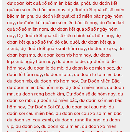
dự đoán kết quả xổ số miền bắc đại phát
,
dự đoán kết
quả xổ số miền bắc hôm nay
,
dự đoán kết quả xổ số miền
bắc miễn phí
,
dự đoán kết quả xổ số miền bắc ngày hôm
nay
,
dự đoán kết quả xổ số miền bắc tối nay
,
du đoán kết
quả xổ số miền nam
,
dự đoán kết quả xổ số ngày hôm
nay
,
Dự đoán kết quả xổ số siêu chính xác hôm nay
,
dự
đoán kết quả xổ số thủ đô đầu đuôi
,
dự đoán kết quả
xsmb
,
dự đoán kết quả xsmb hôm nay
,
du đoan kqxs
,
du
doan kqxsmb
,
du doan kqxsmb hom nay
,
dự đoán
kqxsmb ngày hôm nay
,
du doan lo de
,
dự đoán lô đề
hôm nay
,
du doan lo de mb
,
du doan lo de mien bac
,
dự
đoán lô hôm nay
,
du doan lo to
,
du đoan lo to mien bac
,
du doan mb
,
du doan mb hom nay
,
Dự Đoán Miền Bắc
,
dự đoán miền bắc hôm nay
,
dự đoán miền nam
,
du doan
mn
,
du doan rong bach kim
,
Dự đoán số de hôm nay
,
du
doan so mb
,
dự đoán số miền bắc
,
dự đoán số miền bắc
hôm nay
,
Dự Đoán Soi Cầu
,
du doan soi cau mb
,
dự
đoán soi cầu miền bắc
,
du doan soi cau xo so mien bac
,
du doan soi cau xsmb
,
du doan trung thuong
,
du doan
vip
,
du doan xo
,
du doan xo 3 mien
,
du doan xo mien