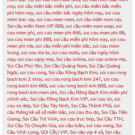
nay
,
soi cầu miền bắc miễn phí
,
soi cầu miền bắc miễn
phí hôm nay
,
soi cầu miền bắc ngày hôm nay
,
soi cau
mien bac vip
,
soi cau mien nam
,
soi cầu miền nam vip
,
Soi cầu miền Nam VIP 888
,
soi cầu miền nam wap
,
soi
cau mien phi
,
soi cau mien phi 666
,
soi cau mien phi 88
,
soi cau mien phi 888
,
soi cầu miễn phí hôm nay
,
soi cau
mien phi mb
,
soi cầu miễn phí miền bắc
,
soi cau mien
trung
,
soi cau mo bi
,
soi cau mobi
,
soi cầu ngày hôm
nay
,
soi cau ngay mai
,
Soi cầu online
,
soi cau online mb
,
Soi Cầu Phú Yên
,
Soi Cầu Quảng Nam
,
Soi Cầu Quảng
Ngãi
,
soi cau rong
,
Soi cầu Rồng Bạch Kim
,
soi cau rong
bach kim 2 nhay
,
soi cau rong bach kim 247
,
soi cau
rong bach kim 666
,
soi cau rong bach kim 888
,
soi cau
rong bach kim mien phi
,
Soi cầu Rồng Bạch Kim miễn phí
chính xác
,
Soi cầu Rồng Bạch Kim VIP
,
soi cau sh
,
soi
cau so dep
,
Soi Cầu Tây Ninh
,
Soi Cầu Thành Phố
,
soi
cầu thống kê xổ số miền bắc
,
soi cau thu do
,
Soi Cầu Tiền
Giang
,
Soi Cầu Trà Vinh
,
soi cau truc tiep
,
Soi Cầu TTH
,
Soi Cầu Từ Chuyên Gia
,
soi cầu tuần
,
soi cau vang
,
Soi
Cầu Vĩnh Long
,
SOI CẦU VIP
,
Soi cầu vip 4 số
,
Soi cầu