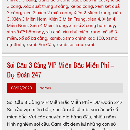
3 càng
,
Xác suất trúng 3 càng
,
xe ba càng
,
xem kết quả
3 càng
,
xien 2
,
xiên 2 miền nam
,
Xiên 2 Miền Trung
,
xiên
3
,
Xiên 3 Miền Nam
,
Xiên 3 Miền Trung
,
xien 4
,
Xiên 4
Miền Nam
,
Xiên 4 Miền Trung
,
xin số 3 càng hôm nay
,
xin số đề hôm nay
,
xỉu chủ
,
xíu chủ miền trung
,
xổ số 3
miền
,
xổ số ba càng
,
xsmb
,
xsmb chinh xac 100
,
xsmb
dự đoán
,
xsmb Soi Cầu
,
xsmb soi cau xsmb
Soi Cầu 3 Càng VIP Miền Bắc Miễn Phí –
Dự Đoán 247
08/02/2023
admin
Soi Cầu 3 Càng VIP Miền Bắc Miễn Phí – Dự Đoán 247
Soi cầu vip miền bắc, soi cầu xổ số mb, soi cầu xổ số
miền bắc. Với các chuyên gia hàng đầu, nhiều năm
kinh nghiệm soi cầu. Cam kết đem lại những con số