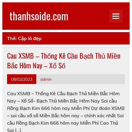
Skip
to
thanhsoide.com
content
Thẻ:
Cặp lô đẹp
Cau XSMB – Thống Kê Cầu Bạch Thủ Miền
Bắc Hôm Nay – Xổ Số
08/02/2023
admin
Cau XSMB – Thống Kê Cầu Bạch Thủ Miền Bắc Hôm
Nay – Xổ Số- Bạch Thủ Miền Bắc Hôm Nay Soi cầu
Rồng Bạch Kim 666 hôm nay Miễn Phí Dự đoán XSMB
– soi cầu xổ số Miền Bắc hôm nay – chính xác nhất Soi
cầu Rồng Bạch Kim 666 hôm nay Miễn Phí Cao Thủ
Soi […]