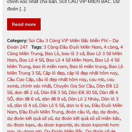
chính xác nhất cho bạn. SOI CẦU VIP MIỀN BẮC. Dự
đoán […]
Read more
Category:
Soi Cầu 3 Càng VIP Miền Bắc Miễn Phí – Dự
Đoán 247
Tags:
3 Càng Đầu Đuôi Miền Nam
,
4 càng
,
4
Càng Miền Trung
,
Bao Lô
,
bao lô 3 số
,
Bao Lô 3 Số Miền
Nam
,
Bao Lô 4 Số
,
Bao Lô 4 Số Miền Nam
,
Bao Lô 4 Số
Miền Trung
,
bao lô miền nam
,
Bao lô miền trung
,
Bao Lô
Miền Trung 3 Số
,
Cặp lô đẹp
,
cặp lô đẹp nhất hôm nay
,
Cầu Cao Cấp
,
cầu lô đẹp nhất hôm nay
,
cau mb
,
cau
xsmb
,
chính xác nhất
,
Chuyên Gia Soi Cầu
,
Dàn Đề 12
Số
,
dan đề 2 số
,
Dàn Đề 3 Số
,
Dàn Đề 30 Số
,
Dàn đề 4
SỐ
,
dàn đề 6 số
,
dàn đề 8 số
,
Dàn Lô 2 Nháy
,
Dàn lô 3
số
,
dàn lô 4 số
,
Dàn Lô 5 Số
,
dan lo 6 so
,
Đầu Đuôi Miền
Nam
,
Đầu Đuôi Miền Trung
,
đoán cầu lô
,
dự
,
dự đoán
,
dự đoán kết quả xổ số
,
dự đoán kết quả xổ số miền bắc
,
du đoan kqxs
,
du doan kqxsmb
,
du doan kqxsmb hom
nay
,
du doan mb
,
Dự Đoán Miền Bắc
,
Dự đoán số de