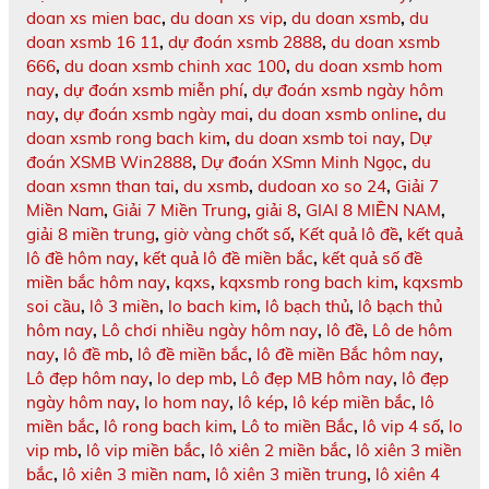
doan xs mien bac
,
du doan xs vip
,
du doan xsmb
,
du
doan xsmb 16 11
,
dự đoán xsmb 2888
,
du doan xsmb
666
,
du doan xsmb chinh xac 100
,
du doan xsmb hom
nay
,
dự đoán xsmb miễn phí
,
dự đoán xsmb ngày hôm
nay
,
dự đoán xsmb ngày mai
,
du doan xsmb online
,
du
doan xsmb rong bach kim
,
du doan xsmb toi nay
,
Dự
đoán XSMB Win2888
,
Dự đoán XSmn Minh Ngọc
,
du
doan xsmn than tai
,
du xsmb
,
dudoan xo so 24
,
Giải 7
Miền Nam
,
Giải 7 Miền Trung
,
giải 8
,
GIAI 8 MIỀN NAM
,
giải 8 miền trung
,
giờ vàng chốt số
,
Kết quả lô đề
,
kết quả
lô đề hôm nay
,
kết quả lô đề miền bắc
,
kết quả số đề
miền bắc hôm nay
,
kqxs
,
kqxsmb rong bach kim
,
kqxsmb
soi cầu
,
lô 3 miền
,
lo bach kim
,
lô bạch thủ
,
lô bạch thủ
hôm nay
,
Lô chơi nhiều ngày hôm nay
,
lô đề
,
Lô de hôm
nay
,
lô đề mb
,
lô đề miền bắc
,
lô đề miền Bắc hôm nay
,
Lô đẹp hôm nay
,
lo dep mb
,
Lô đẹp MB hôm nay
,
lô đẹp
ngày hôm nay
,
lo hom nay
,
lô kép
,
lô kép miền bắc
,
lô
miền bắc
,
lô rong bach kim
,
Lô to miền Bắc
,
lô vip 4 số
,
lo
vip mb
,
lô vip miền bắc
,
lô xiên 2 miền bắc
,
lô xiên 3 miền
bắc
,
lô xiên 3 miền nam
,
lô xiên 3 miền trung
,
lô xiên 4