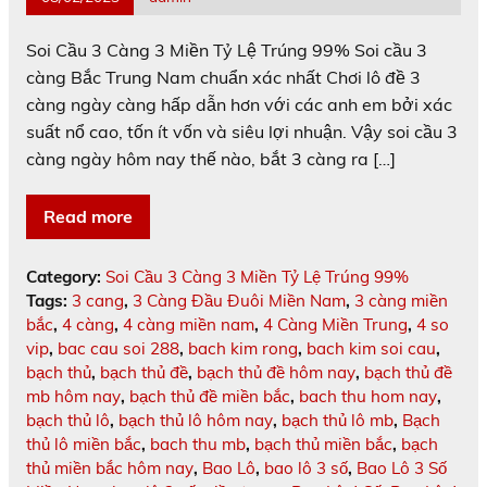
Soi Cầu 3 Càng 3 Miền Tỷ Lệ Trúng 99% Soi cầu 3
càng Bắc Trung Nam chuẩn xác nhất Chơi lô đề 3
càng ngày càng hấp dẫn hơn với các anh em bởi xác
suất nổ cao, tốn ít vốn và siêu lợi nhuận. Vậy soi cầu 3
càng ngày hôm nay thế nào, bắt 3 càng ra […]
Read more
Category:
Soi Cầu 3 Càng 3 Miền Tỷ Lệ Trúng 99%
Tags:
3 cang
,
3 Càng Đầu Đuôi Miền Nam
,
3 càng miền
bắc
,
4 càng
,
4 càng miền nam
,
4 Càng Miền Trung
,
4 so
vip
,
bac cau soi 288
,
bach kim rong
,
bach kim soi cau
,
bạch thủ
,
bạch thủ đề
,
bạch thủ đề hôm nay
,
bạch thủ đề
mb hôm nay
,
bạch thủ đề miền bắc
,
bach thu hom nay
,
bạch thủ lô
,
bạch thủ lô hôm nay
,
bạch thủ lô mb
,
Bạch
thủ lô miền bắc
,
bach thu mb
,
bạch thủ miền bắc
,
bạch
thủ miền bắc hôm nay
,
Bao Lô
,
bao lô 3 số
,
Bao Lô 3 Số