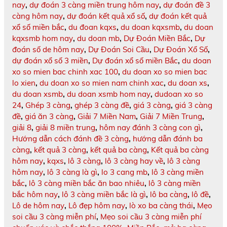
nay
,
dự đoán 3 càng miền trung hôm nay
,
dự đoán đề 3
càng hôm nay
,
dự đoán kết quả xổ số
,
dự đoán kết quả
xổ số miền bắc
,
du đoan kqxs
,
du doan kqxsmb
,
du doan
kqxsmb hom nay
,
du doan mb
,
Dự Đoán Miền Bắc
,
Dự
đoán số de hôm nay
,
Dự Đoán Soi Cầu
,
Dự Đoán Xổ Số
,
dự đoán xổ số 3 miền
,
Dự đoán xổ số miền Bắc
,
du doan
xo so mien bac chinh xac 100
,
du doan xo so mien bac
lo xien
,
du doan xo so mien nam chinh xac
,
du doan xs
,
du doan xsmb
,
du doan xsmb hom nay
,
dudoan xo so
24
,
Ghép 3 càng
,
ghép 3 càng đề
,
giá 3 càng
,
giá 3 càng
đề
,
giá ăn 3 càng
,
Giải 7 Miền Nam
,
Giải 7 Miền Trung
,
giải 8
,
giải 8 miền trung
,
hôm nay đánh 3 càng con gì
,
Hướng dẫn cách đánh đề 3 càng
,
hướng dẫn đánh ba
càng
,
kết quả 3 càng
,
kết quả ba càng
,
Kết quả ba càng
hôm nay
,
kqxs
,
lô 3 càng
,
lô 3 càng hay về
,
lô 3 càng
hôm nay
,
lô 3 càng là gì
,
lo 3 cang mb
,
lô 3 càng miền
bắc
,
lô 3 càng miền bắc ăn bao nhiêu
,
lô 3 càng miền
bắc hôm nay
,
lô 3 càng miền bắc là gì
,
lô ba càng
,
lô đề
,
Lô de hôm nay
,
Lô đẹp hôm nay
,
lò xo ba càng thái
,
Mẹo
soi cầu 3 càng miễn phí
,
Mẹo soi cầu 3 càng miễn phí