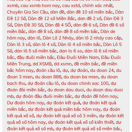
xsmb
,
cau xsmb hom nay
,
cau xstd
,
chính xác nhất
,
Chuyên Gia Soi Cầu
,
dàn đề
,
dàn đề 10 số miền bắc
,
Dàn
Đề 12 Số
,
Dàn đề 12 số Miền Bắc
,
dan đề 2 số
,
Dàn Đề 3
Số
,
Dàn Đề 30 Số
,
Dàn đề 4 SỐ
,
dàn đề 6 số
,
Dàn đề 6 số
miền Bắc
,
dàn đề 8 số
,
dàn đề 8 số miền bắc
,
Dàn de
hôm nay
,
dàn lô
,
Dàn Lô 2 Nháy
,
dàn lô 2 nháy cao cấp
,
Dàn lô 3 số
,
dàn lô 4 số
,
Dàn lô 4 số miền bắc
,
Dàn Lô 5
Số
,
dàn lô 5 số miền bắc
,
dan lo 6 so
,
dàn lô 6 số miền
bắc
,
đầu đuôi miền bắc
,
Đầu Đuôi Miền Nam
,
Đầu Đuôi
Miền Trung
,
dd XSMB
,
dd xsmn
,
đề miền bắc
,
đề miền
bắc hôm nay
,
đoán cầu lô
,
dự
,
dự đoán
,
du doan 24
,
du
đoan 3 mien
,
du doan 888
,
du doan ba mien
,
du doan
bach thu
,
dự đoán cầu lô
,
du doan chinh xac 100
,
dự
đoán đài miền bắc
,
du doan dau duoi
,
du doan dau duoi
mb
,
dự đoán đầu đuôi miền bắc
,
dự đoán đề hôm nay
,
Dự đoán hôm nay
,
dự đoán kết quả
,
dự đoán kết quả
miền bắc
,
dự đoán kết quả miền bắc hôm nay
,
dự đoán
kết quả xổ số
,
dự đoán kết quả xổ số 3 miền
,
dự đoán kết
quả xổ số hôm nay
,
dự đoán kết quả xổ số kiến thiết
,
dự
đoán kết quả xổ số mb
,
dự đoán kết quả xổ số miền bắc
,