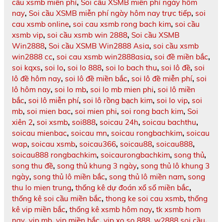
cầu xsmb miễn phí
,
Soi cầu XSMB miễn phí ngày hôm
nay
,
Soi cầu XSMB miễn phí ngày hôm nay trực tiếp
,
soi
cau xsmb online
,
soi cau xsmb rong bach kim
,
soi cầu
xsmb vip
,
soi cầu xsmb win 2888
,
Soi cầu XSMB
Win2888
,
Soi cầu XSMB Win2888 Asia
,
soi cầu xsmb
win2888 cc
,
soi cau xsmb win2888asia
,
soi đề miền bắc
,
soi kqxs
,
soi lo
,
soi lo 888
,
soi lo bach thu
,
soi lô đề
,
soi
lô đề hôm nay
,
soi lô đề miền bắc
,
soi lô đề miễn phí
,
soi
lô hôm nay
,
soi lo mb
,
soi lo mb mien phi
,
soi lô miền
bắc
,
soi lô miễn phí
,
soi lô rồng bạch kim
,
soi lo vip
,
soi
mb
,
soi mien bac
,
soi mien phi
,
soi rong bach kim
,
Soi
xiên 2
,
soi xsmb
,
soi888
,
soicau 24h
,
soicau bachthu
,
soicau mienbac
,
soicau mn
,
soicau rongbachkim
,
soicau
wap
,
soicau xsmb
,
soicau366
,
soicau88
,
soicau888
,
soicau888 rongbachkim
,
soicaurongbachkim
,
song thủ
,
song thu đề
,
song thủ khung 3 ngày
,
song thủ lô khung 3
ngày
,
song thủ lô miền bắc
,
song thủ lô miền nam
,
song
thu lo mien trung
,
thống kê dự đoán xổ số miền bắc
,
thống kê soi cầu miền bắc
,
thong ke soi cau xsmb
,
thống
kê vip miền bắc
,
thống kê xsmb hôm nay
,
tk xsmb hom
nay
,
vip mb
,
vip miền bắc
,
vip xo so 888
,
w2888 soi cầu
,