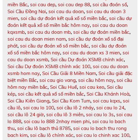
miền Bắc
,
soi cau dep
,
soi cau dep 88
,
soi cầu đoán số
,
Soi Cầu Đồng Nai
,
soi cau du doan
,
soi cau du doan 3
mien
,
soi cầu dự đoán kết quả xổ số miền bắc
,
soi cầu dự
đoán kết quả xổ số miền bắc hôm nay
,
soi cau du doan
kqxsmb
,
soi cau du doan mb
,
soi cầu dự đoán miền bắc
,
soi cau du doan mien nam
,
soi cầu dự đoán xổ số đại
phát
,
soi cầu dự đoán xổ số miền bắc
,
soi cầu dự đoán
xổ số miền bắc hôm nay
,
soi cau du doan xs 3 mien
,
soi
cau du doan xsmb
,
Soi cầu Dự đoán XSMB chính xác
,
Soi cầu Dự đoán XSMB chính xác 100
,
soi cau du doan
xsmb hom nay
,
Soi Cầu Giải 8 Miền Nam
,
Soi cầu giải đặc
biệt miền Bắc
,
soi cau gio vang
,
soi cầu hôm nay
,
soi cầu
hôm nay miền bắc
,
Soi Cầu Huế
,
soi cau keo
,
Soi cầu
kép
,
soi cầu kết quả xổ số miền bắc
,
Soi Cầu Khánh Hoà
,
Soi Cầu Kiên Giang
,
Soi Cầu Kom Tum
,
soi cau kqxs
,
soi
cầu lô
,
soi cau lo 100
,
soi cầu lô 2 nháy
,
soi cau lo 24
,
soi cầu lô 24 giờ
,
soi câu lô 3 miên
,
soi cau lo 3s
,
soi cau
lo 888
,
soi cau lo 888 2nhay mien phi
,
soi cau lo bach
thu
,
soi cầu lô bạch thủ 8785
,
soi cau lo bach thu rong
bach kim
,
soi cầu lô chính xác
,
soi cau lo chinh xac 100
,