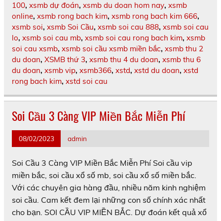
100
,
xsmb dự đoán
,
xsmb du doan hom nay
,
xsmb
online
,
xsmb rong bach kim
,
xsmb rong bach kim 666
,
xsmb soi
,
xsmb Soi Cầu
,
xsmb soi cau 888
,
xsmb soi cau
lo
,
xsmb soi cau mb
,
xsmb soi cau rong bach kim
,
xsmb
soi cau xsmb
,
xsmb soi cầu xsmb miền bắc
,
xsmb thu 2
du doan
,
XSMB thứ 3
,
xsmb thu 4 du doan
,
xsmb thu 6
du doan
,
xsmb vip
,
xsmb366
,
xstd
,
xstd du doan
,
xstd
rong bach kim
,
xstd soi cau
Soi Cầu 3 Càng VIP Miền Bắc Miễn Phí
08/02/2023
admin
Soi Cầu 3 Càng VIP Miền Bắc Miễn Phí Soi cầu vip
miền bắc, soi cầu xổ số mb, soi cầu xổ số miền bắc.
Với các chuyên gia hàng đầu, nhiều năm kinh nghiệm
soi cầu. Cam kết đem lại những con số chính xác nhất
cho bạn. SOI CẦU VIP MIỀN BẮC. Dự đoán kết quả xổ