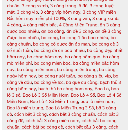
chuẩn
,
3 cang sxmb
,
3 càng trong lô đề
,
3 càng tuyệt
mật
,
3 càng vip
,
3 càng víp hôm nay
,
3 càng VIP miền
Bắc hôm nay miễn phí 100%
,
3 cang win
,
3 cang xsmb
,
4 càng
,
4 càng miền bắc
,
4 Càng Miền Trung
,
ăn 3 càng
được bao nhiêu
,
ăn ba càng
,
ăn đề 3 càng
,
ăn đề 3 càng
được bao nhiêu
,
ba cang
,
ba càng 1 ăn bao nhiêu
,
ba
càng chuẩn
,
ba càng có được ăn áp mạn
,
ba càng đề 3
số nuôi tuần
,
ba càng đề ăn bao nhiêu
,
ba càng đẹp nhất
hôm nay
,
ba càng hôm nay
,
ba càng hôm qua
,
ba càng
mb miễn phí
,
ba cang mien bac
,
ba càng miền bắc hôm
nay
,
ba càng miền nam
,
ba càng miền trung
,
ba càng
ngày hôm nay
,
ba càng nuôi tuần
,
ba càng siêu vip
,
ba
càng về đâu
,
ba càng về lộc
,
ba que đu càng
,
bạch thủ 3
càng hôm nay
,
bạch thủ ba càng hôm nay
,
Bao Lô
,
bao
lô 3 số
,
Bao Lô 3 Số Miền Nam
,
Bao Lô 4 Số
,
Bao Lô 4 Số
Miền Nam
,
Bao Lô 4 Số Miền Trung
,
bao lô miền nam
,
Bao lô miền trung
,
Bao Lô Miền Trung 3 Số
,
bố 3 càng
độ
,
cách bắt 3 càng
,
cách bắt 3 càng chuẩn
,
cách bắt 3
càng đề
,
cách bắt 3 càng miền nam
,
cách bắt ba càng
chuẩn
,
cách bắt ba càng đề
,
cách bắt cầu 3 càng
,
cách