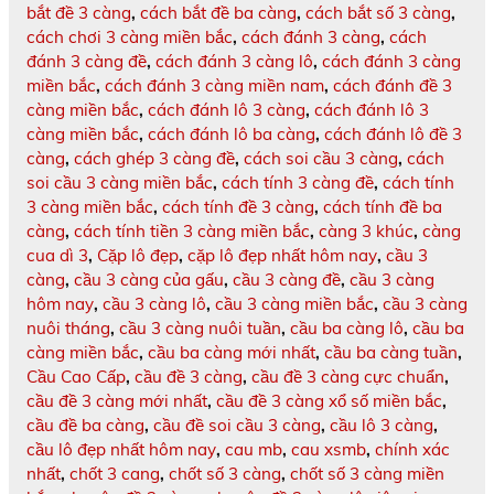
bắt đề 3 càng
,
cách bắt đề ba càng
,
cách bắt số 3 càng
,
cách chơi 3 càng miền bắc
,
cách đánh 3 càng
,
cách
đánh 3 càng đề
,
cách đánh 3 càng lô
,
cách đánh 3 càng
miền bắc
,
cách đánh 3 càng miền nam
,
cách đánh đề 3
càng miền bắc
,
cách đánh lô 3 càng
,
cách đánh lô 3
càng miền bắc
,
cách đánh lô ba càng
,
cách đánh lô đề 3
càng
,
cách ghép 3 càng đề
,
cách soi cầu 3 càng
,
cách
soi cầu 3 càng miền bắc
,
cách tính 3 càng đề
,
cách tính
3 càng miền bắc
,
cách tính đề 3 càng
,
cách tính đề ba
càng
,
cách tính tiền 3 càng miền bắc
,
càng 3 khúc
,
càng
cua dì 3
,
Cặp lô đẹp
,
cặp lô đẹp nhất hôm nay
,
cầu 3
càng
,
cầu 3 càng của gấu
,
cầu 3 càng đề
,
cầu 3 càng
hôm nay
,
cầu 3 càng lô
,
cầu 3 càng miền bắc
,
cầu 3 càng
nuôi tháng
,
cầu 3 càng nuôi tuần
,
cầu ba càng lô
,
cầu ba
càng miền bắc
,
cầu ba càng mới nhất
,
cầu ba càng tuần
,
Cầu Cao Cấp
,
cầu đề 3 càng
,
cầu đề 3 càng cực chuẩn
,
cầu đề 3 càng mới nhất
,
cầu đề 3 càng xổ số miền bắc
,
cầu đề ba càng
,
cầu đề soi cầu 3 càng
,
cầu lô 3 càng
,
cầu lô đẹp nhất hôm nay
,
cau mb
,
cau xsmb
,
chính xác
nhất
,
chốt 3 cang
,
chốt số 3 càng
,
chốt số 3 càng miền