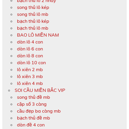
bạch thủ lô 2 nháy
song thủ lô kép
song thủ lô mb
bạch thủ lô kép
bạch thủ lô mb
BAO LÔ MIỀN NAM
dàn lô 4 con
dàn lô 6 con
dàn lô 8 con
dàn lô 10 con
lô xiên 2 mb
lô xiên 3 mb
lô xiên 4 mb
SOI CẦU MIỀN BẮC VIP
song thủ đề mb
cặp số 3 càng
cầu đẹp ba càng mb
bạch thủ đề mb
dàn đề 4 con