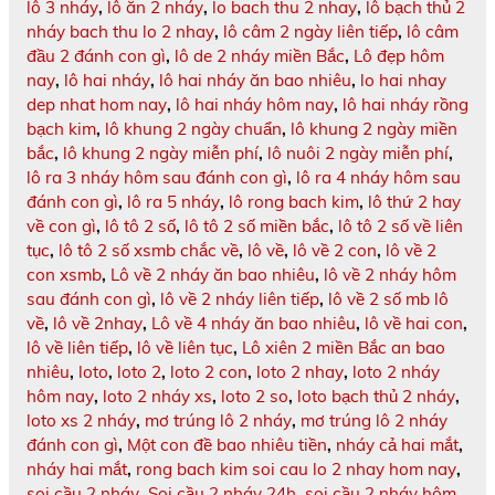
lô 3 nháy
,
lô ăn 2 nháy
,
lo bach thu 2 nhay
,
lô bạch thủ 2
nháy bach thu lo 2 nhay
,
lô câm 2 ngày liên tiếp
,
lô câm
đầu 2 đánh con gì
,
lô de 2 nháy miền Bắc
,
Lô đẹp hôm
nay
,
lô hai nháy
,
lô hai nháy ăn bao nhiêu
,
lo hai nhay
dep nhat hom nay
,
lô hai nháy hôm nay
,
lô hai nháy rồng
bạch kim
,
lô khung 2 ngày chuẩn
,
lô khung 2 ngày miền
bắc
,
lô khung 2 ngày miễn phí
,
lô nuôi 2 ngày miễn phí
,
lô ra 3 nháy hôm sau đánh con gì
,
lô ra 4 nháy hôm sau
đánh con gì
,
lô ra 5 nháy
,
lô rong bach kim
,
lô thứ 2 hay
về con gì
,
lô tô 2 số
,
lô tô 2 số miền bắc
,
lô tô 2 số về liên
tục
,
lô tô 2 số xsmb chắc về
,
lô về
,
lô về 2 con
,
lô về 2
con xsmb
,
Lô về 2 nháy ăn bao nhiêu
,
lô về 2 nháy hôm
sau đánh con gì
,
lô về 2 nháy liên tiếp
,
lô về 2 số mb lô
về
,
lô về 2nhay
,
Lô về 4 nháy ăn bao nhiêu
,
lô về hai con
,
lô về liên tiếp
,
lô về liên tục
,
Lô xiên 2 miền Bắc an bao
nhiêu
,
loto
,
loto 2
,
loto 2 con
,
loto 2 nhay
,
loto 2 nháy
hôm nay
,
loto 2 nháy xs
,
loto 2 so
,
loto bạch thủ 2 nháy
,
loto xs 2 nháy
,
mơ trúng lô 2 nháy
,
mơ trúng lô 2 nháy
đánh con gì
,
Một con đề bao nhiêu tiền
,
nháy cả hai mắt
,
nháy hai mắt
,
rong bach kim soi cau lo 2 nhay hom nay
,
soi cầu 2 nháy
,
Soi cầu 2 nháy 24h
,
soi cầu 2 nháy hôm