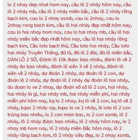
lo 2 nhay dep nhat hom nay
,
cầu lô 2 nháy hôm nay
,
cầu
lô 2 nháy mb
,
cầu lô 2 nháy miền bắc
,
cầu lô 2 nháy rồng
bạch kim
,
cau lo 2 nhay xsmb
,
cau lo 2nhay
,
cau lo
2nhay rong bach kim
,
cầu lô hai nháy đẹp nhất hôm nay
,
cau lo hai nhay hom nay
,
cau lo hai nhay mb
,
cầu lô hai
nháy miền bắc đẹp nhất hôm nay
,
cầu lô hai nháy rồng
bạch kim
,
Cầu loto bạch thủ
,
Cầu loto hai nháy
,
Cầu loto
hai nháy Truyền Thống
,
đá lô
,
đá lô 2 đài
,
đá lô miền bắc
,
DÀN LÔ 2 SỐ
,
Đánh lô 10k được bao nhiêu
,
đánh lô về 2
nháy ăn bao nhiêu
,
đánh lô xiên 3 về 2 nháy
,
đánh lô
xiên về 2 nháy
,
dự đoán 2 nháy
,
dự đoán lô 2 con
,
dự
đoán lô 2 nháy
,
dự đoán lô 2 nháy dự đoán lô hai nháy
,
du doan lo ve 2 nhay
,
dự đoán xổ số lô 2 con
,
hai nháy
,
hai nháy là gì
,
hai nháy mb
,
hai nháy miễn phí
,
hai nháy
miễn phí hôm nay
,
kq lo 2 nhay
,
kq lô về 2 con
,
kq lô về 2
nháy
,
kqxs 2 nháy vip
,
kqxs lo ve 2 nháy
,
lk loto lô 2 con
trúng bao nhiêu
,
lo 2 con mien bac
,
lo 2 con xsmb
,
lô 2
nháy
,
lô 2 nháy được bao nhiêu
,
lô 2 nháy hôm nay
,
lo 2
nhay mb hom nay
,
lô 2 nháy miền Bắc hôm nay
,
lô 2
nháy rồng bạch kim
,
lô 2 nháy siêu đẹp
,
lo 2 nhay xsmb
,