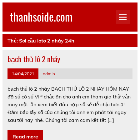
Skip
to
thanhsoide.com
content
Thẻ:
Soi cầu loto 2 nháy 24h
bạch thủ lô 2 nháy
14/04/2021
admin
bạch thủ lô 2 nháy BẠCH THỦ LÔ 2 NHÁY HÔM NAY
đã số có số VIP chắc ăn cho anh em tham gia thử vận
may một lần xem biết đâu hợp số sẽ dễ chịu hơn ạ!.
Đảm bảo lấy số của chúng tôi anh em phát tài ngay
sau tối nay nhé. Chúng tôi cam cam kết tất […]
Read more