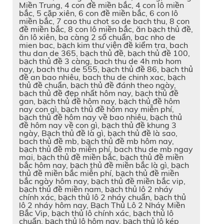
Miền Trung, 4 con đề miền bắc, 4 con lô miền
bắc, 5 cặp xiên, 6 con đề miền bắc, 6 con lô
miền bắc, 7 cao thu chot so de bach thu, 8 con
đề miền bắc, 8 con lô miền bắc, ăn bạch thủ đề,
ăn lô xiên, ba càng 2 số chuẩn, bac nho de
mien bac, bạch kim thư viện đề kiểm tra, bach
thu dan de 365, bạch thủ đề, bạch thủ đề 100,
bạch thủ đề 3 càng, bach thu de 4h mb hom
nay, bach thu de 555, bạch thủ đề 86, bạch thủ
đề an bao nhiêu, bach thu de chinh xac, bạch
thủ đề chuẩn, bạch thủ đề đánh theo ngày,
bạch thủ đề đẹp nhất hôm nay, bạch thủ đề
gan, bạch thủ đề hôm nay, bạch thủ đề hôm
nay con gì, bạch thủ đề hôm nay miễn phí,
bạch thủ đề hôm nay về bao nhiêu, bạch thủ
đề hôm nay về con gì, bạch thủ đề khung 3
ngày, Bạch thủ đề là gì, bạch thủ đề là sao,
bach thủ đề mb, bạch thủ đề mb hôm nay,
bạch thủ đề mb miễn phí, bach thu de mb ngay
mai, bạch thủ đề miền bắc, bạch thủ đề miền
bắc hôm nay, bạch thủ đề miền bắc là gì, bạch
thủ đề miền bắc miễn phí, bạch thủ đề miền
bắc ngày hôm nay, bạch thủ đề miền bắc vip,
bạch thủ đề miền nam, bạch thủ lô 2 nháy
chính xác, bạch thủ lô 2 nháy chuẩn, bạch thủ
lô 2 nháy hôm nay, Bạch Thủ Lô 2 Nháy Miền
Bắc Vip, bạch thủ lô chính xác, bạch thủ lô
chuẩn, bạch thủ lô hôm nay, bạch thủ lô kép