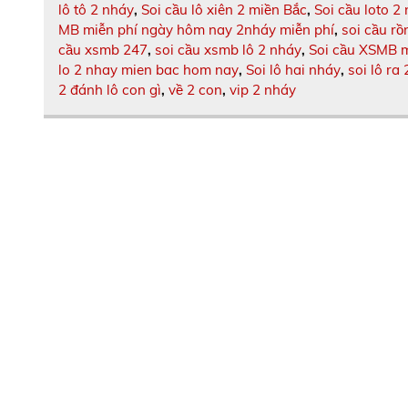
lô tô 2 nháy
,
Soi cầu lô xiên 2 miền Bắc
,
Soi cầu loto 2
MB miễn phí ngày hôm nay 2nháy miễn phí
,
soi cầu rồ
cầu xsmb 247
,
soi cầu xsmb lô 2 nháy
,
Soi cầu XSMB 
lo 2 nhay mien bac hom nay
,
Soi lô hai nháy
,
soi lô ra
2 đánh lô con gì
,
về 2 con
,
vip 2 nháy