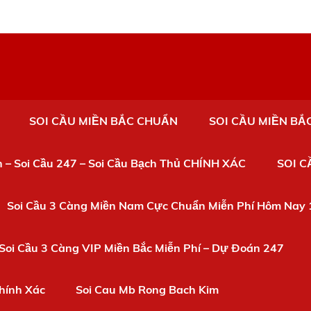
SOI CẦU MIỀN BẮC CHUẨN
SOI CẦU MIỀN BẮC
h – Soi Cầu 247 – Soi Cầu Bạch Thủ CHÍNH XÁC
SOI C
Soi Cầu 3 Càng Miền Nam Cực Chuẩn Miễn Phí Hôm Nay
Soi Cầu 3 Càng VIP Miền Bắc Miễn Phí – Dự Đoán 247
Chính Xác
Soi Cau Mb Rong Bach Kim