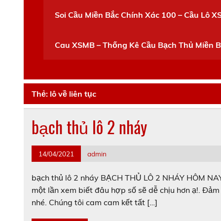
Soi Cầu Miền Bắc Chính Xác 100 – Cầu Lô 
Cau XSMB – Thống Kê Cầu Bạch Thủ Miền B
Thẻ:
lô về liên tục
bạch thủ lô 2 nháy
14/04/2021
admin
bạch thủ lô 2 nháy BẠCH THỦ LÔ 2 NHÁY HÔM NAY đ
một lần xem biết đâu hợp số sẽ dễ chịu hơn ạ!. Đảm
nhé. Chúng tôi cam cam kết tất […]