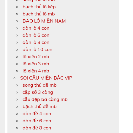
bạch thủ lô kép
bạch thủ lô mb
BAO LÔ MIỀN NAM
dàn lô 4 con
dàn lô 6 con
dàn lô 8 con
dàn lô 10 con
lô xiên 2 mb
lô xiên 3 mb
lô xiên 4 mb
SOI CẦU MIỀN BẮC VIP
h
song thủ đề mb
cặp số 3 càng
cầu đẹp ba càng mb
bạch thủ đề mb
dàn đề 4 con
dàn đề 6 con
dàn đề 8 con