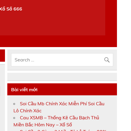
 Xổ Số 666
Bài viết mới
Soi Cầu Mb Chính Xác Miễn Phí Soi Cầu
Lô Chính Xác
Cau XSMB – Thống Kê Cầu Bạch Thủ
Miền Bắc Hôm Nay – Xổ Số