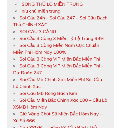
SONG THỦ LÔ MIỀN TRUNG
xíu chủ miền trung
Soi Cầu 24h – Soi Cầu 247 – Soi Cầu Bạch
Thủ CHÍNH XÁC
SOI CẦU 3 CÀNG
Soi Cầu 3 Càng 3 Miền Tỷ Lệ Trúng 99%
Soi Cầu 3 Càng Miền Nam Cực Chuẩn
Miễn Phí Hôm Nay 100%
Soi Cầu 3 Càng VIP Miền Bắc Miễn Phí
Soi Cầu 3 Càng VIP Miền Bắc Miễn Phí –
Dự Đoán 247
Soi Cầu Mb Chính Xác Miễn Phí Soi Cầu
Lô Chính Xác
Soi Cau Mb Rong Bach Kim
Soi Cầu Miền Bắc Chính Xác 100 – Cầu Lô
XSMB Hôm Nay
Giờ Vàng Chốt Số Miền Bắc Hôm Nay –
Xổ Số 666
Cau XSMB – Thống Kê Cầu Bạch Thủ