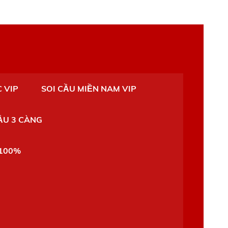
 VIP
SOI CẦU MIỀN NAM VIP
ẦU 3 CÀNG
 100%