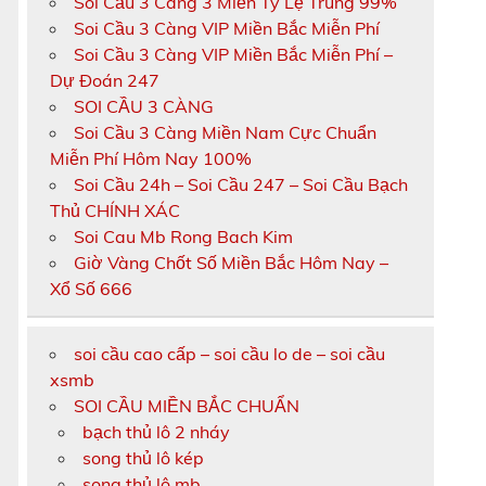
Soi Cầu 3 Càng 3 Miền Tỷ Lệ Trúng 99%
Soi Cầu 3 Càng VIP Miền Bắc Miễn Phí
Soi Cầu 3 Càng VIP Miền Bắc Miễn Phí –
Dự Đoán 247
SOI CẦU 3 CÀNG
Soi Cầu 3 Càng Miền Nam Cực Chuẩn
Miễn Phí Hôm Nay 100%
Soi Cầu 24h – Soi Cầu 247 – Soi Cầu Bạch
Thủ CHÍNH XÁC
Soi Cau Mb Rong Bach Kim
Giờ Vàng Chốt Số Miền Bắc Hôm Nay –
Xổ Số 666
i
soi cầu cao cấp – soi cầu lo de – soi cầu
xsmb
SOI CẦU MIỀN BẮC CHUẨN
bạch thủ lô 2 nháy
,
song thủ lô kép
song thủ lô mb