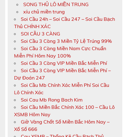
SONG THỦ LÔ MIỀN TRUNG
xíu chủ miền trung
Soi Cầu 24h – Soi Cầu 247 – Soi Cầu Bạch
Thủ CHÍNH XÁC
SOI CẦU 3 CÀNG
Soi Cầu 3 Càng 3 Miền Tỷ Lệ Trúng 99%
Soi Cầu 3 Càng Miền Nam Cực Chuẩn
Miễn Phí Hôm Nay 100%
y
Soi Cầu 3 Càng VIP Miền Bắc Miễn Phí
h
Soi Cầu 3 Càng VIP Miền Bắc Miễn Phí –
Dự Đoán 247
Soi Cầu Mb Chính Xác Miễn Phí Soi Cầu
Lô Chính Xác
Soi Cau Mb Rong Bach Kim
Soi Cầu Miền Bắc Chính Xác 100 – Cầu Lô
XSMB Hôm Nay
Giờ Vàng Chốt Số Miền Bắc Hôm Nay –
Xổ Số 666
Cau XSMB – Thống Kê Cầu Bạch Thủ