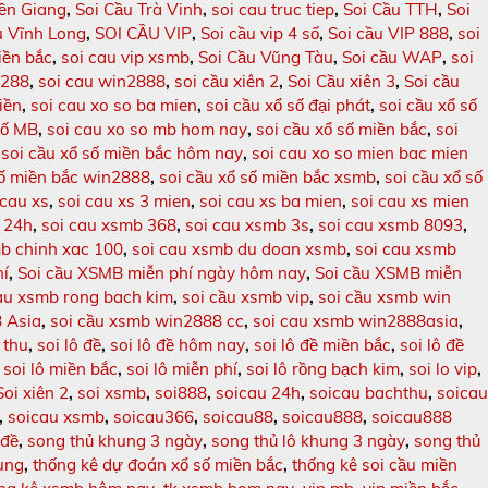
iền Giang
,
Soi Cầu Trà Vinh
,
soi cau truc tiep
,
Soi Cầu TTH
,
Soi
u Vĩnh Long
,
SOI CẦU VIP
,
Soi cầu vip 4 số
,
Soi cầu VIP 888
,
soi
iền bắc
,
soi cau vip xsmb
,
Soi Cầu Vũng Tàu
,
Soi cầu WAP
,
soi
n288
,
soi cau win2888
,
soi cầu xiên 2
,
Soi Cầu xiên 3
,
Soi cầu
iền
,
soi cau xo so ba mien
,
soi cầu xổ số đại phát
,
soi cầu xổ số
số MB
,
soi cau xo so mb hom nay
,
soi cầu xổ số miền bắc
,
soi
,
soi cầu xổ số miền bắc hôm nay
,
soi cau xo so mien bac mien
số miền bắc win2888
,
soi cầu xổ số miền bắc xsmb
,
soi cầu xổ số
 cau xs
,
soi cau xs 3 mien
,
soi cau xs ba mien
,
soi cau xs mien
 24h
,
soi cau xsmb 368
,
soi cau xsmb 3s
,
soi cau xsmb 8093
,
mb chinh xac 100
,
soi cau xsmb du doan xsmb
,
soi cau xsmb
hí
,
Soi cầu XSMB miễn phí ngày hôm nay
,
Soi cầu XSMB miễn
au xsmb rong bach kim
,
soi cầu xsmb vip
,
soi cầu xsmb win
 Asia
,
soi cầu xsmb win2888 cc
,
soi cau xsmb win2888asia
,
 thu
,
soi lô đề
,
soi lô đề hôm nay
,
soi lô đề miền bắc
,
soi lô đề
,
soi lô miền bắc
,
soi lô miễn phí
,
soi lô rồng bạch kim
,
soi lo vip
,
Soi xiên 2
,
soi xsmb
,
soi888
,
soicau 24h
,
soicau bachthu
,
soica
,
soicau xsmb
,
soicau366
,
soicau88
,
soicau888
,
soicau888
 đề
,
song thủ khung 3 ngày
,
song thủ lô khung 3 ngày
,
song thủ
rung
,
thống kê dự đoán xổ số miền bắc
,
thống kê soi cầu miền