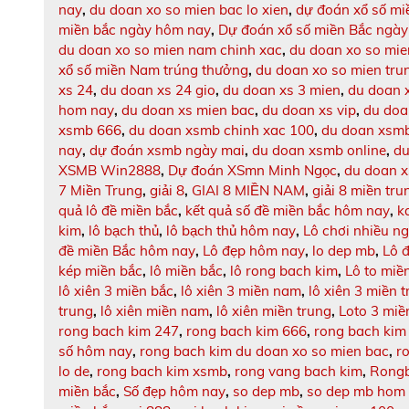
nay
,
du doan xo so mien bac lo xien
,
dự đoán xổ số miề
miền bắc ngày hôm nay
,
Dự đoán xổ số miền Bắc ngày
du doan xo so mien nam chinh xac
,
du doan xo so mi
xổ số miền Nam trúng thưởng
,
du doan xo so mien tru
xs 24
,
du doan xs 24 gio
,
du doan xs 3 mien
,
du doan 
hom nay
,
du doan xs mien bac
,
du doan xs vip
,
du do
xsmb 666
,
du doan xsmb chinh xac 100
,
du doan xsm
nay
,
dự đoán xsmb ngày mai
,
du doan xsmb online
,
du
XSMB Win2888
,
Dự đoán XSmn Minh Ngọc
,
du doan x
7 Miền Trung
,
giải 8
,
GIAI 8 MIỀN NAM
,
giải 8 miền tru
quả lô đề miền bắc
,
kết quả số đề miền bắc hôm nay
,
k
kim
,
lô bạch thủ
,
lô bạch thủ hôm nay
,
Lô chơi nhiều n
đề miền Bắc hôm nay
,
Lô đẹp hôm nay
,
lo dep mb
,
Lô 
kép miền bắc
,
lô miền bắc
,
lô rong bach kim
,
Lô to miề
lô xiên 3 miền bắc
,
lô xiên 3 miền nam
,
lô xiên 3 miền 
trung
,
lô xiên miền nam
,
lô xiên miền trung
,
Loto 3 miề
rong bach kim 247
,
rong bach kim 666
,
rong bach kim
số hôm nay
,
rong bach kim du doan xo so mien bac
,
r
lo de
,
rong bach kim xsmb
,
rong vang bach kim
,
Rong
miền bắc
,
Số đẹp hôm nay
,
so dep mb
,
so dep mb hom