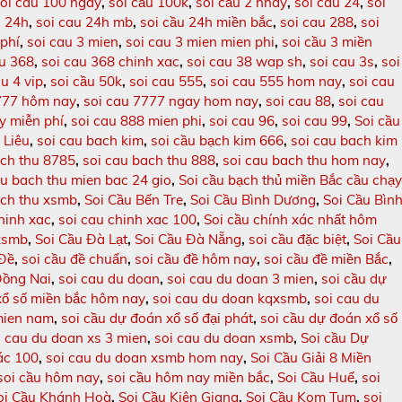
oi cau 100 ngay
,
soi cầu 100k
,
soi cầu 2 nháy
,
soi cau 24
,
soi
u 24h
,
soi cau 24h mb
,
soi cầu 24h miền bắc
,
soi cau 288
,
soi
 phí
,
soi cau 3 mien
,
soi cau 3 mien mien phi
,
soi cầu 3 miền
ầu 368
,
soi cau 368 chinh xac
,
soi cau 38 wap sh
,
soi cau 3s
,
soi
au 4 vip
,
soi cầu 50k
,
soi cau 555
,
soi cau 555 hom nay
,
soi cau
7777 hôm nay
,
soi cau 7777 ngay hom nay
,
soi cau 88
,
soi cau
y miễn phí
,
soi cau 888 mien phi
,
soi cau 96
,
soi cau 99
,
Soi cầu
 Liêu
,
soi cau bach kim
,
soi cầu bạch kim 666
,
soi cau bach kim
ach thu 8785
,
soi cau bach thu 888
,
soi cau bach thu hom nay
,
au bach thu mien bac 24 gio
,
Soi cầu bạch thủ miền Bắc cầu chạ
ach thu xsmb
,
Soi Cầu Bến Tre
,
Soi Cầu Bình Dương
,
Soi Cầu Bìn
hinh xac
,
soi cau chinh xac 100
,
Soi cầu chính xác nhất hôm
xsmb
,
Soi Cầu Đà Lạt
,
Soi Cầu Đà Nẵng
,
soi cầu đặc biệt
,
Soi Cầu
 Đề
,
soi cầu đề chuẩn
,
soi cầu đề hôm nay
,
soi cầu đề miền Bắc
,
Đồng Nai
,
soi cau du doan
,
soi cau du doan 3 mien
,
soi cầu dự
xổ số miền bắc hôm nay
,
soi cau du doan kqxsmb
,
soi cau du
mien nam
,
soi cầu dự đoán xổ số đại phát
,
soi cầu dự đoán xổ số
i cau du doan xs 3 mien
,
soi cau du doan xsmb
,
Soi cầu Dự
ác 100
,
soi cau du doan xsmb hom nay
,
Soi Cầu Giải 8 Miền
soi cầu hôm nay
,
soi cầu hôm nay miền bắc
,
Soi Cầu Huế
,
soi
oi Cầu Khánh Hoà
,
Soi Cầu Kiên Giang
,
Soi Cầu Kom Tum
,
soi