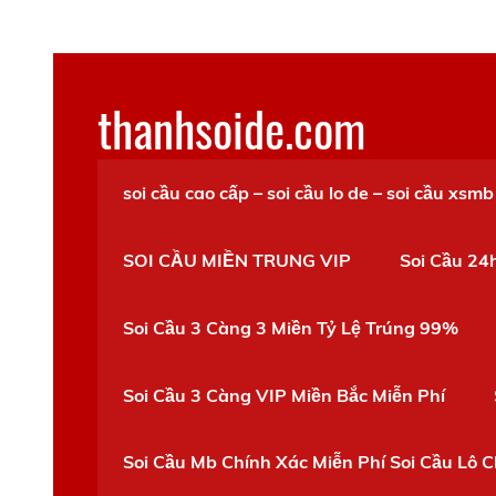
Skip
to
content
thanhsoide.com
soi cầu cao cấp – soi cầu lo de – soi cầu xsmb
SOI CẦU MIỀN TRUNG VIP
Soi Cầu 24
Soi Cầu 3 Càng 3 Miền Tỷ Lệ Trúng 99%
Soi Cầu 3 Càng VIP Miền Bắc Miễn Phí
Soi Cầu Mb Chính Xác Miễn Phí Soi Cầu Lô 