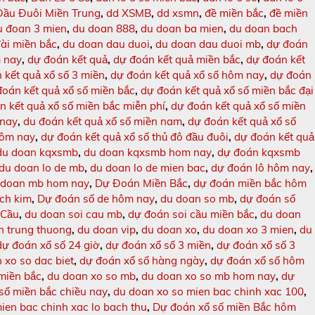
Đầu Đuôi Miền Trung
,
dd XSMB
,
dd xsmn
,
đề miền bắc
,
đề miền
u đoan 3 mien
,
du doan 888
,
du doan ba mien
,
du doan bach
ài miền bắc
,
du doan dau duoi
,
du doan dau duoi mb
,
dự đoán
 nay
,
dự đoán kết quả
,
dự đoán kết quả miền bắc
,
dự đoán kết
 kết quả xổ số 3 miền
,
dự đoán kết quả xổ số hôm nay
,
dự đoán
đoán kết quả xổ số miền bắc
,
dự đoán kết quả xổ số miền bắc đại
n kết quả xổ số miền bắc miễn phí
,
dự đoán kết quả xổ số miền
 nay
,
du đoán kết quả xổ số miền nam
,
dự đoán kết quả xổ số
hôm nay
,
dự đoán kết quả xổ số thủ đô đầu đuôi
,
dự đoán kết quả
du doan kqxsmb
,
du doan kqxsmb hom nay
,
dự đoán kqxsmb
du doan lo de mb
,
du doan lo de mien bac
,
dự đoán lô hôm nay
,
 doan mb hom nay
,
Dự Đoán Miền Bắc
,
dự đoán miền bắc hôm
ch kim
,
Dự đoán số de hôm nay
,
du doan so mb
,
dự đoán số
 Cầu
,
du doan soi cau mb
,
dự đoán soi cầu miền bắc
,
du doan
n trung thuong
,
du doan vip
,
du doan xo
,
du doan xo 3 mien
,
du
dự đoán xổ số 24 giờ
,
dự đoán xổ số 3 miền
,
dự đoán xổ số 3
 xo so dac biet
,
dự đoán xổ số hàng ngày
,
dự đoán xổ số hôm
 miền bắc
,
du doan xo so mb
,
du doan xo so mb hom nay
,
dự
số miền bắc chiều nay
,
du doan xo so mien bac chinh xac 100
,
ien bac chinh xac lo bach thu
,
Dự đoán xổ số miền Bắc hôm