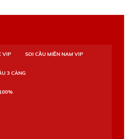
 VIP
SOI CẦU MIỀN NAM VIP
ẦU 3 CÀNG
 100%