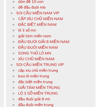
dàn đề 10 con
đề đầu đuôi mb
SOI CẦU MIỀN NAM VIP
CẶP XÍU CHỦ MIỀN NAM
ĐẶC BIỆT MIỀN NAM
lô 3 số mn
giải tám miền nam
ĐẦU ĐUÔI GIẢI 8 MIỀN NAM
ĐẦU ĐUÔI MIỀN NAM
SONG THỦ LÔ MN
XÍU CHỦ MIỀN NAM
SOI CẦU MIỀN TRUNG VIP
cặp xíu chủ miền trung
bao lô miền trung
đặc biệt miền trung
GIẢI TÁM MIỀN TRUNG
LÔ 3 SỐ MIỀN TRUNG
đầu đuôi giải 8 mt
đầu đuôi miền trung