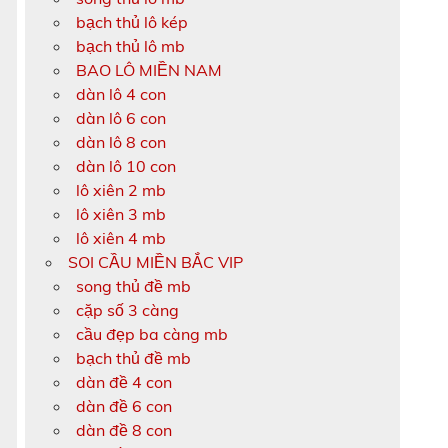
bạch thủ lô kép
bạch thủ lô mb
BAO LÔ MIỀN NAM
dàn lô 4 con
dàn lô 6 con
dàn lô 8 con
dàn lô 10 con
lô xiên 2 mb
lô xiên 3 mb
lô xiên 4 mb
SOI CẦU MIỀN BẮC VIP
song thủ đề mb
cặp số 3 càng
cầu đẹp ba càng mb
bạch thủ đề mb
dàn đề 4 con
dàn đề 6 con
dàn đề 8 con