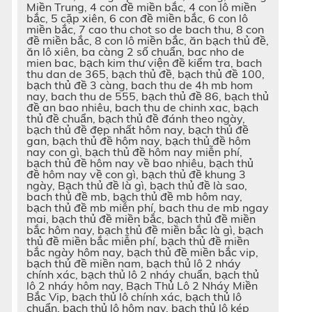
Miền Trung, 4 con đề miền bắc, 4 con lô miền
bắc, 5 cặp xiên, 6 con đề miền bắc, 6 con lô
miền bắc, 7 cao thu chot so de bach thu, 8 con
đề miền bắc, 8 con lô miền bắc, ăn bạch thủ đề,
ăn lô xiên, ba càng 2 số chuẩn, bac nho de
mien bac, bạch kim thư viện đề kiểm tra, bach
thu dan de 365, bạch thủ đề, bạch thủ đề 100,
bạch thủ đề 3 càng, bach thu de 4h mb hom
nay, bach thu de 555, bạch thủ đề 86, bạch thủ
đề an bao nhiêu, bach thu de chinh xac, bạch
thủ đề chuẩn, bạch thủ đề đánh theo ngày,
bạch thủ đề đẹp nhất hôm nay, bạch thủ đề
gan, bạch thủ đề hôm nay, bạch thủ đề hôm
nay con gì, bạch thủ đề hôm nay miễn phí,
bạch thủ đề hôm nay về bao nhiêu, bạch thủ
đề hôm nay về con gì, bạch thủ đề khung 3
ngày, Bạch thủ đề là gì, bạch thủ đề là sao,
bach thủ đề mb, bạch thủ đề mb hôm nay,
bạch thủ đề mb miễn phí, bach thu de mb ngay
mai, bạch thủ đề miền bắc, bạch thủ đề miền
bắc hôm nay, bạch thủ đề miền bắc là gì, bạch
thủ đề miền bắc miễn phí, bạch thủ đề miền
u
bắc ngày hôm nay, bạch thủ đề miền bắc vip,
bạch thủ đề miền nam, bạch thủ lô 2 nháy
chính xác, bạch thủ lô 2 nháy chuẩn, bạch thủ
lô 2 nháy hôm nay, Bạch Thủ Lô 2 Nháy Miền
Bắc Vip, bạch thủ lô chính xác, bạch thủ lô
chuẩn, bạch thủ lô hôm nay, bạch thủ lô kép