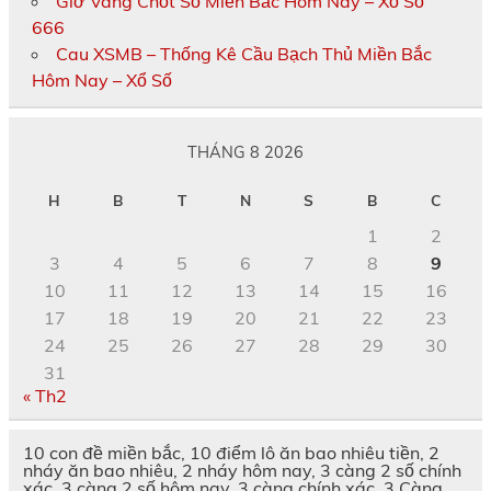
Giờ Vàng Chốt Số Miền Bắc Hôm Nay – Xổ Số
666
Cau XSMB – Thống Kê Cầu Bạch Thủ Miền Bắc
Hôm Nay – Xổ Số
THÁNG 8 2026
H
B
T
N
S
B
C
1
2
3
4
5
6
7
8
9
10
11
12
13
14
15
16
17
18
19
20
21
22
23
24
25
26
27
28
29
30
31
« Th2
10 con đề miền bắc, 10 điểm lô ăn bao nhiêu tiền, 2
nháy ăn bao nhiêu, 2 nháy hôm nay, 3 càng 2 số chính
xác, 3 càng 2 số hôm nay, 3 càng chính xác, 3 Càng