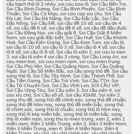
cầu bạch thủ lô 2 nháy, soi cau bao lô, Soi Cầu Bến Tre,
Soi Cầu Bình Dương, Soi Cầu Bình Phước, Soi Cầu Bình
Thuận, Soi Cầu Cà Mau, soi cau cap xiu chu, Soi Cầu
Đà Lạt, Soi Cầu Đà Nẵng, Soi Cầu Đắc Lắc, Soi Cầu
Đắc Nông, Soi Cầu Đề, soi cầu đề 10 số, soi cầu de 4
số, soi cầu đề 6 số, soi cầu đề 8 số, soi cầu đề đầu đuôi,
Soi Cầu Đồng Nai, soi cầu giải 8, Soi Cầu Giải 8 Miền
Nam, soi cau giải đặc biệt, Soi Cầu Huế, Soi Cầu Khánh
Hoà, Soi Cầu Kiên Giang, Soi Cầu Kom Tum, soi cầu lô,
soi cầu lô 10 số, soi cầu lô 3 số, Soi cầu lô 4 số, soi cầu
lô 6 số, soi cầu lô 8 số, Soi cầu lô xiên 2, soi cau lo xien
3, soi cầu lô xiên 4 soi cầu 3 càng, Soi Cầu Long An, soi
cau mien bac, soi cau mien nam, soi cau mien trung,
Soi Cầu Phú Yên, Soi Cầu Quảng Nam, Soi Cầu Quảng
Ngãi, Soi Cầu Số Miền Bắc, soi cầu song thủ đề, Soi cầu
song thủ lô, Soi Cầu Tây Ninh, Soi Cầu Thành Phố, Soi
Cầu Tiền Giang, Soi Cầu Trà Vinh, Soi Cầu TTH, Soi
Cầu Từ Chuyên Gia, Soi Cầu Vĩnh Lon, SOI CẦU VIP,
Soi Cầu Vũng Tàu, Soi Cầu xiên 3, Soi cầu xiên 4, soi
cau xỉu chủ, Soi Cầu xổ số, Soi cầu XSMB, Soi xiên 2,
song thu đề, song thủ đề chính xác, song thủ đề chuẩn,
song thủ đề hôm nay, song thủ đề miền bắc, song thủ
lô chính xác, song thủ lô chuẩn, song thủ lô hôm nay,
song thủ lô kép miền bắc, song thủ lô miền bắc, song
thủ lô miền nam, song thu lo mien trung, xien 2, xiên 2
miền nam, Xiên 2 Miền Trung, xiên 3, Xiên 3 Miền Nam,
Xiên 3 Miền Trung, xien 4, Xiên 4 Miền Nam, Xiên 4
Miền Trung, xỉu chủ, xỉu chủ chính xác, xỉu chủ chuẩn,