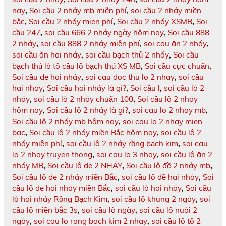
nay
,
Soi cầu 2 nháy mb miễn phí
,
soi cầu 2 nháy miền
bắc
,
Soi cầu 2 nháy mien phí
,
Soi cầu 2 nháy XSMB
,
Soi
cầu 247
,
soi cầu 666 2 nháy ngày hôm nay
,
Soi cầu 888
2 nháy
,
soi cầu 888 2 nháy miễn phí
,
soi cau ăn 2 nháy
,
soi cầu ăn hai nháy
,
soi cầu bạch thủ 2 nháy
,
Soi cầu
bạch thủ lô tô cầu lô bạch thủ XS MB
,
Soi cầu cực chuẩn
,
Soi cầu de hai nháy
,
soi cau doc thu lo 2 nhay
,
soi cầu
hai nháy
,
Soi cầu hai nháy là gì?
,
Soi cầu l
,
soi cầu lô 2
nháy
,
soi cầu lô 2 nháy chuẩn 100
,
Soi cầu lô 2 nháy
hôm nay
,
Soi cầu lô 2 nháy là gì?
,
soi cau lo 2 nhay mb
,
Soi cầu lô 2 nháy mb hôm nay
,
soi cau lo 2 nhay mien
bac
,
Soi cầu lô 2 nháy miền Bắc hôm nay
,
soi cầu lô 2
nháy miễn phí
,
soi cầu lô 2 nháy rồng bạch kim
,
soi cau
lo 2 nhay truyen thong
,
soi cau lo 3 nhay
,
soi cầu lô ăn 2
nháy MB
,
Soi cầu lô de 2 NHÁY
,
Soi cầu lô đề 2 nháy mb
,
Soi cầu lô de 2 nháy miền Bắc
,
soi cầu lô đề hai nháy
,
Soi
cầu lô de hai nháy miền Bắc
,
soi cầu lô hai nháy
,
Soi cầu
lô hai nháy Rồng Bạch Kim
,
soi cầu lô khung 2 ngày
,
soi
cầu lô miền bắc 3s
,
soi cầu lô ngày
,
soi cầu lô nuôi 2
ngày
,
soi cau lo rong bach kim 2 nhay
,
soi cầu lô tô 2