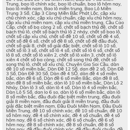
Trung, bao lô chính xác, bao lô chuẩn, bao lô hôm nay,
bao lô miền nam, Bao lô miền trung, Bao Lô Miền
Trung 3 Số, Cặp 3 Càng Miền Bắc Phát Lộc, cặp xíu
chủ chính xác, cặp xíu chủ chuẩn, cặp xỉu chủ hôm nay,
cặp xỉu chủ miền nam, cặp xíu chủ miền trung, Cầu Cao
Cấp, chốt số ba càng 2 số, chốt số bạch thủ đề, chốt số
bạch thủ lô, chốt số bạch thủ lô 2 nháy, chốt số bao lô,
chốt số cặp xỉu chủ, chốt số đề 10 số, chốt số đề 4 số,
chốt số đề 6 số, chốt số đề 8 số, chốt số đề đầu đuôi,
chốt số giải 8, chốt số giải đặc biệt, chốt số lô 10 số,
chốt số lô 3 số, chốt số lô 4 số, chốt số lô 6 số, chốt số
lô 8 số, chốt số lô xiên 2, chốt số lô xiên 3, chốt số lô
xiên 4 chốt số ba càng, chốt số song thủ đề, chốt số
song thủ lô, chốt số xỉu chủ, Chuyên Gia Soi Cầu, dàn
đề 10 số miền bắc, Dàn Đề 12 Số, dan đề 2 số, Dàn Đề
3 Số, Dàn Đề 30 Số, Dàn đề 4 SỐ, dàn đề 4 số miền
bắc, dàn đề 6 số, Dàn đề 6 số miền Bắc, dàn đề 8 số,
dàn đề 8 số miền bắc, dàn lô 10 số miền bắc, Dàn Lô 2
Nháy, Dàn lô 3 số, dàn lô 4 số, Dàn lô 4 số miền bắc,
Dàn Lô 5 Số, dan lo 6 so, dàn lô 6 số miền bắc, dàn lô
8 số miền bắc, đầu đuôi đặc biệt miền trung, đầu đuôi
giải 8 miền nam, đầu đuôi giải 8 miền trung, đầu đuôi
giải đặc biệt miền nam, Đầu Đuôi Miền Nam, Đầu Đuôi
Miền Trung, đề 10 số chính xác, đề 10 số chuẩn, đề 10
số hôm nay, đề 4 số chính xác, đề 4 số chuẩn, đề 4 số
hôm nay, đề 6 số chính xác, đề 6 số chuẩn, đề 6 số
hôm nay, đề 8 số chính xác, đề 8 số chuẩn, đề 8 số
hôm nay, đề đầu đuôi chính xác, đề đầu đuôi chuẩn, đề