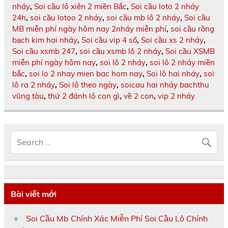
nháy
,
Soi cầu lô xiên 2 miền Bắc
,
Soi cầu loto 2 nháy
24h
,
soi cầu lotoo 2 nháy
,
soi cầu mb lô 2 nháy
,
Soi cầu
MB miễn phí ngày hôm nay 2nháy miễn phí
,
soi cầu rồng
bạch kim hai nháy
,
Soi cầu vip 4 số
,
Soi cầu xs 2 nháy
,
Soi cầu xsmb 247
,
soi cầu xsmb lô 2 nháy
,
Soi cầu XSMB
miễn phí ngày hôm nay
,
soi lô 2 nháy
,
soi lô 2 nháy miền
bắc
,
soi lo 2 nhay mien bac hom nay
,
Soi lô hai nháy
,
soi
lô ra 2 nháy
,
Soi lô theo ngày
,
soicau hai nháy bachthu
vũng tàu
,
thứ 2 đánh lô con gì
,
về 2 con
,
vip 2 nháy
Bài viết mới
Soi Cầu Mb Chính Xác Miễn Phí Soi Cầu Lô Chính