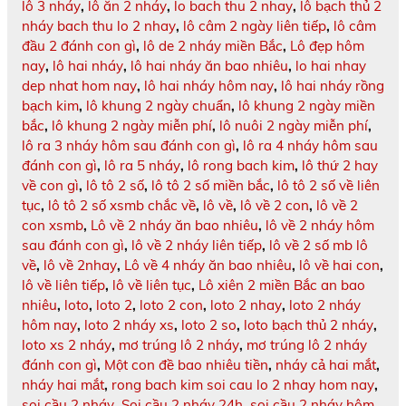
lô 3 nháy
,
lô ăn 2 nháy
,
lo bach thu 2 nhay
,
lô bạch thủ 2
nháy bach thu lo 2 nhay
,
lô câm 2 ngày liên tiếp
,
lô câm
đầu 2 đánh con gì
,
lô de 2 nháy miền Bắc
,
Lô đẹp hôm
nay
,
lô hai nháy
,
lô hai nháy ăn bao nhiêu
,
lo hai nhay
dep nhat hom nay
,
lô hai nháy hôm nay
,
lô hai nháy rồng
bạch kim
,
lô khung 2 ngày chuẩn
,
lô khung 2 ngày miền
bắc
,
lô khung 2 ngày miễn phí
,
lô nuôi 2 ngày miễn phí
,
lô ra 3 nháy hôm sau đánh con gì
,
lô ra 4 nháy hôm sau
đánh con gì
,
lô ra 5 nháy
,
lô rong bach kim
,
lô thứ 2 hay
về con gì
,
lô tô 2 số
,
lô tô 2 số miền bắc
,
lô tô 2 số về liên
tục
,
lô tô 2 số xsmb chắc về
,
lô về
,
lô về 2 con
,
lô về 2
con xsmb
,
Lô về 2 nháy ăn bao nhiêu
,
lô về 2 nháy hôm
sau đánh con gì
,
lô về 2 nháy liên tiếp
,
lô về 2 số mb lô
về
,
lô về 2nhay
,
Lô về 4 nháy ăn bao nhiêu
,
lô về hai con
,
lô về liên tiếp
,
lô về liên tục
,
Lô xiên 2 miền Bắc an bao
nhiêu
,
loto
,
loto 2
,
loto 2 con
,
loto 2 nhay
,
loto 2 nháy
hôm nay
,
loto 2 nháy xs
,
loto 2 so
,
loto bạch thủ 2 nháy
,
loto xs 2 nháy
,
mơ trúng lô 2 nháy
,
mơ trúng lô 2 nháy
đánh con gì
,
Một con đề bao nhiêu tiền
,
nháy cả hai mắt
,
nháy hai mắt
,
rong bach kim soi cau lo 2 nhay hom nay
,
soi cầu 2 nháy
,
Soi cầu 2 nháy 24h
,
soi cầu 2 nháy hôm