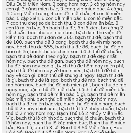
Đầu Đuôi Miền Nam, 3 cang hom nay, 3 càng hôm nay
con gì, 3 càng miền bắc, 3 càng vip miền bắc, 4 càng,
4 Càng Miền Trung, 4 con đề miền bắc, 4 con lô miền
bắc, 5 cặp xiên, 6 con đề miền bắc, 6 con lô miền bắc,
7 cao thu chot so de bach thu, 8 con đề miền bắc, 8
con lô miền bắc, ăn bạch thủ đề, ăn lô xiên, ba càng 2
số chuẩn, bac nho de mien bac, bạch kim thư viện đề
kiểm tra, bach thu dan de 365, bạch thủ đề, bạch thủ
đề 100, bạch thủ đề 3 càng, bach thu de 4h mb hom
nay, bach thu de 555, bạch thủ đề 86, bạch thủ đề an
bao nhiêu, bach thu de chinh xac, bạch thủ đề chuẩn,
bạch thủ đề đánh theo ngày, bạch thủ đề đẹp nhất
hôm nay, bạch thủ đề gan, bạch thủ đề hôm nay, bạch
thủ đề hôm nay con gì, bạch thủ đề hôm nay miễn phí,
bạch thủ đề hôm nay về bao nhiêu, bạch thủ đề hôm
nay về con gì, bạch thủ đề khung 3 ngày, Bạch thủ đề
là gì, bạch thủ đề là sao, bach thủ đề mb, bạch thủ đề
mb hôm nay, bạch thủ đề mb miễn phí, bach thu de mb
ngay mai, bạch thủ đề miền bắc, bạch thủ đề miền bắc
hôm nay, bạch thủ đề miền bắc là gì, bạch thủ đề miền
bắc miễn phí, bạch thủ đề miền bắc ngày hôm nay,
bạch thủ đề miền bắc vip, bạch thủ đề miền nam, bạch
thủ lô 2 nháy chính xác, bạch thủ lô 2 nháy chuẩn, bạch
thủ lô 2 nháy hôm nay, Bạch Thủ Lô 2 Nháy Miền Bắc
Vip, bạch thủ lô chính xác, bạch thủ lô chuẩn, bạch thủ
lô hôm nay, bạch thủ lô kép miền bắc, Bạch thủ lô miền
bắc, Bao Lô, bao lô 3 số, Bao Lô 3 Số Miền Nam, Bao
Lô 4 Số, Bao Lô 4 Số Miền Nam, Bao Lô 4 Số Miền