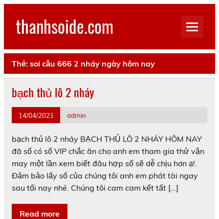
Skip
to
thanhsoide.com
content
Thẻ:
soi cầu 666 2 nháy ngày hôm nay
bạch thủ lô 2 nháy
14/04/2021
admin
bạch thủ lô 2 nháy BẠCH THỦ LÔ 2 NHÁY HÔM NAY
đã số có số VIP chắc ăn cho anh em tham gia thử vận
may một lần xem biết đâu hợp số sẽ dễ chịu hơn ạ!.
Đảm bảo lấy số của chúng tôi anh em phát tài ngay
sau tối nay nhé. Chúng tôi cam cam kết tất […]
Read more