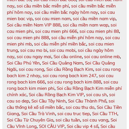
nay
,
soi cầu miền bắc miễn phí
,
soi cầu miền bắc miễn
phí hôm nay
,
soi cầu miền bắc ngày hôm nay
,
soi cau
mien bac vip
,
soi cau mien nam
,
soi cầu miền nam vip
,
Soi cầu miền Nam VIP 888
,
soi cầu miền nam wap
,
soi
cau mien phi
,
soi cau mien phi 666
,
soi cau mien phi 88
,
soi cau mien phi 888
,
soi cầu miễn phí hôm nay
,
soi cau
mien phi mb
,
soi cầu miễn phí miền bắc
,
soi cau mien
trung
,
soi cau mo bi
,
soi cau mobi
,
soi cầu ngày hôm
nay
,
soi cau ngay mai
,
Soi cầu online
,
soi cau online mb
,
Soi Cầu Phú Yên
,
Soi Cầu Quảng Nam
,
Soi Cầu Quảng
Ngãi
,
soi cau rong
,
Soi cầu Rồng Bạch Kim
,
soi cau rong
bach kim 2 nhay
,
soi cau rong bach kim 247
,
soi cau
rong bach kim 666
,
soi cau rong bach kim 888
,
soi cau
rong bach kim mien phi
,
Soi cầu Rồng Bạch Kim miễn phí
chính xác
,
Soi cầu Rồng Bạch Kim VIP
,
soi cau sh
,
soi
cau so dep
,
Soi Cầu Tây Ninh
,
Soi Cầu Thành Phố
,
soi
cầu thống kê xổ số miền bắc
,
soi cau thu do
,
Soi Cầu Tiền
Giang
,
Soi Cầu Trà Vinh
,
soi cau truc tiep
,
Soi Cầu TTH
,
Soi Cầu Từ Chuyên Gia
,
soi cầu tuần
,
soi cau vang
,
Soi
Cầu Vĩnh Long
,
SOI CẦU VIP
,
Soi cầu vip 4 số
,
Soi cầu