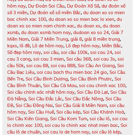
hôm nay
,
Dự Đoán Soi Cầu
,
Dự Đoán Xổ Số
,
dự đoán xổ
số 3 miền
,
Dự đoán xổ số miền Bắc
,
du doan xo so mien
bac chinh xac 100
,
du doan xo so mien bac lo xien
,
du
doan xo so mien nam chinh xac
,
du doan xs
,
du doan
xsmb
,
du doan xsmb hom nay
,
dudoan xo so 24
,
Giải 7
Miền Nam
,
Giải 7 Miền Trung
,
giải 8
,
giải 8 miền trung
,
kqxs
,
lô đề
,
Lô de hôm nay
,
Lô đẹp hôm nay
,
Miền Bắc
,
Số đẹp hôm nay
,
soi cầu
,
soi cầu 100k
,
soi cau 24
,
soi
cau 3 cang
,
soi cau 3 mien
,
Soi cầu 368
,
soi cau 3s
,
soi
cầu 50k
,
soi cau 88
,
soi cau 888
,
Soi Cầu An Giang
,
Soi
Cầu Bạc Liêu
,
soi cau bach thu mien bac 24 gio
,
Soi Cầu
Bến Tre
,
Soi Cầu Bình Dương
,
Soi Cầu Bình Phước
,
Soi
Cầu Bình Thuận
,
Soi Cầu Cà Mau
,
soi cau chinh xac 100
,
Soi cầu chính xác nhất hôm nay
,
Soi Cầu Đà Lạt
,
Soi Cầu
Đà Nẵng
,
Soi Cầu Đắc Lắc
,
Soi Cầu Đắc Nông
,
Soi Cầu
Đề
,
Soi Cầu Đồng Nai
,
Soi Cầu Giải 8 Miền Nam
,
soi cầu
hôm nay
,
Soi Cầu Huế
,
Soi cầu kép
,
Soi Cầu Khánh Hoà
,
Soi Cầu Kiên Giang
,
Soi Cầu Kom Tum
,
soi cầu lô
,
soi cau
lo chinh xac 100
,
soi cau lo chinh xac nhat mien bac
,
Soi
cầu lô de chuẩn
,
soi cau lo de hom nay
,
soi cầu lô kép
,