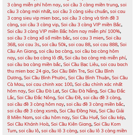
3 càng miễn phí hôm nay
,
soi cầu 3 càng miền trung
,
soi
cầu 3 càng mới nhất
,
soi cầu 3 càng siêu chuẩn
,
soi cau
3 cang sieu vip mien bac
,
soi cầu 3 càng và tính đề 3
càng
,
soi cầu 3 càng vip
,
Soi cầu 3 càng VIP miền Bắc
,
Soi cầu 3 càng VIP miền Bắc hôm nay miễn phí 100%
,
soi cầu 3 càng xổ số miền bắc
,
soi cau 3 mien
,
Soi cầu
368
,
soi cau 3s
,
soi cầu 50k
,
soi cau 88
,
soi cau 888
,
Soi
Cầu An Giang
,
soi cầu ba càng
,
soi cầu ba càng hôm
nay
,
soi cầu ba càng lô đề
,
Soi cầu ba càng mb miễn phí
,
soi cầu ba càng miền bắc
,
Soi Cầu Bạc Liêu
,
soi cau bach
thu mien bac 24 gio
,
Soi Cầu Bến Tre
,
Soi Cầu Bình
Dương
,
Soi Cầu Bình Phước
,
Soi Cầu Bình Thuận
,
Soi Cầu
Cà Mau
,
soi cau chinh xac 100
,
Soi cầu chính xác nhất
hôm nay
,
Soi Cầu Đà Lạt
,
Soi Cầu Đà Nẵng
,
Soi Cầu Đắc
Lắc
,
Soi Cầu Đắc Nông
,
Soi Cầu Đề
,
soi cầu đề 3 càng
,
soi cầu đề 3 càng hôm nay
,
soi cầu đề 3 càng miền bắc
,
soi cầu đề 3 càng xsmb
,
Soi Cầu Đồng Nai
,
Soi Cầu Giải
8 Miền Nam
,
soi cầu hôm nay
,
Soi Cầu Huế
,
Soi cầu kép
,
Soi Cầu Khánh Hoà
,
Soi Cầu Kiên Giang
,
Soi Cầu Kom
Tum
,
soi cầu lô
,
soi cầu lô 3 càng
,
soi cầu lô 3 càng miền