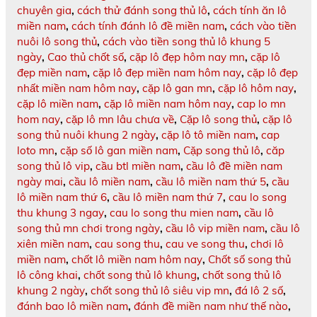
chuyên gia
,
cách thử đánh song thủ lô
,
cách tính ăn lô
miền nam
,
cách tính đánh lô đề miền nam
,
cách vào tiền
nuôi lô song thủ
,
cách vào tiền song thủ lô khung 5
ngày
,
Cao thủ chốt số
,
cặp lô đẹp hôm nay mn
,
cặp lô
đẹp miền nam
,
cặp lô đẹp miền nam hôm nay
,
cặp lô đẹp
nhất miền nam hôm nay
,
cặp lô gan mn
,
cặp lô hôm nay
,
cặp lô miền nam
,
cặp lô miền nam hôm nay
,
cap lo mn
hom nay
,
cặp lô mn lâu chưa về
,
Cặp lô song thủ
,
cặp lô
song thủ nuôi khung 2 ngày
,
cặp lô tô miền nam
,
cap
loto mn
,
cặp số lô gan miền nam
,
Cặp song thủ lô
,
căp
song thủ lô vip
,
cầu btl miền nam
,
cầu lô đề miền nam
ngày mai
,
cầu lô miền nam
,
cầu lô miền nam thứ 5
,
cầu
lô miền nam thứ 6
,
cầu lô miền nam thứ 7
,
cau lo song
thu khung 3 ngay
,
cau lo song thu mien nam
,
cầu lô
song thủ mn chơi trong ngày
,
cầu lô vip miền nam
,
cầu lô
xiên miền nam
,
cau song thu
,
cau ve song thu
,
chơi lô
miền nam
,
chốt lô miền nam hôm nay
,
Chốt số song thủ
lô công khai
,
chốt song thủ lô khung
,
chốt song thủ lô
khung 2 ngày
,
chốt song thủ lô siêu vip mn
,
đá lô 2 số
,
đánh bao lô miền nam
,
đánh đề miền nam như thế nào
,