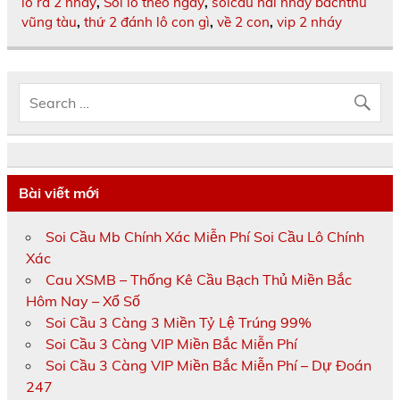
lô ra 2 nháy
,
Soi lô theo ngày
,
soicau hai nháy bachthu
vũng tàu
,
thứ 2 đánh lô con gì
,
về 2 con
,
vip 2 nháy
Bài viết mới
Soi Cầu Mb Chính Xác Miễn Phí Soi Cầu Lô Chính
Xác
Cau XSMB – Thống Kê Cầu Bạch Thủ Miền Bắc
Hôm Nay – Xổ Số
Soi Cầu 3 Càng 3 Miền Tỷ Lệ Trúng 99%
Soi Cầu 3 Càng VIP Miền Bắc Miễn Phí
Soi Cầu 3 Càng VIP Miền Bắc Miễn Phí – Dự Đoán
247