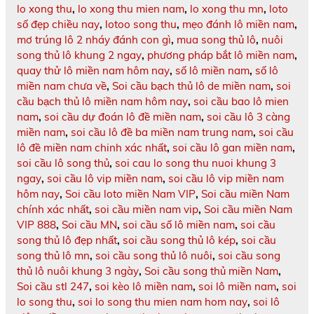
lo xong thu
,
lo xong thu mien nam
,
lo xong thu mn
,
loto
số đẹp chiều nay
,
lotoo song thu
,
mẹo đánh lô miền nam
,
mơ trúng lô 2 nháy đánh con gì
,
mua song thủ lô
,
nuôi
song thủ lô khung 2 ngay
,
phương pháp bắt lô miền nam
,
quay thử lô miền nam hôm nay
,
số lô miền nam
,
số lô
miền nam chưa về
,
Soi cầu bạch thủ lô de miền nam
,
soi
cầu bạch thủ lô miền nam hôm nay
,
soi cầu bao lô mien
nam
,
soi cầu dự đoán lô đề miền nam
,
soi cầu lô 3 càng
miền nam
,
soi cầu lô đề ba miền nam trung nam
,
soi cầu
lô đề miền nam chinh xác nhất
,
soi cầu lô gan miền nam
,
soi cầu lô song thủ
,
soi cau lo song thu nuoi khung 3
ngay
,
soi cầu lô vip miền nam
,
soi cầu lô vip miền nam
hôm nay
,
Soi cầu loto miền Nam VIP
,
Soi cầu miền Nam
chính xác nhất
,
soi cầu miền nam vip
,
Soi cầu miền Nam
VIP 888
,
Soi cầu MN
,
soi cầu số lô miền nam
,
soi cầu
song thủ lô đẹp nhất
,
soi cầu song thủ lô kép
,
soi cầu
song thủ lô mn
,
soi cầu song thủ lô nuôi
,
soi cầu song
thủ lô nuôi khung 3 ngày
,
Soi cầu song thủ miền Nam
,
Soi cầu stl 247
,
soi kèo lô miền nam
,
soi lô miền nam
,
soi
lo song thu
,
soi lo song thu mien nam hom nay
,
soi lô