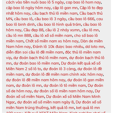
cách vào tiền nuôi bao lô 5 ngày
,
cap bao lô hom nay
,
cặp bao lô ngày hôm nay
,
cặp lô gan mn
,
Cặp lô to đẹp
nhất hôm nay
,
cầu bạch thủ lô miền nam
,
Cầu bạch thủ
MN
,
cầu bao lô
,
cầu bao lô 3 ngày
,
cầu bao lô 666
,
cau
bao lô binh dinh
,
cầu bao lô hình quả trám
,
cầu bao lô
hôm nay
,
Cầu đẹp 88
,
cầu lô 2 nháy xsmn
,
cầu lô mn
,
cầu lô mn 888
,
cầu lô xổ số miền nam
,
cho số bao lô
miền nam
,
Chốt số miền nam xs hôm nay
,
Dàn de miền
Nam hôm nay
,
Đánh lô 10k được bao nhiêu
,
dd loto mn
,
diễn đàn soi cầu lô đề miền nam
,
độc thủ lô miền nam
vip
,
dự đoán bạch thủ lô miền nam
,
dự đoán bạch thủ lô
mn
,
dự đoán bao lô miền nam
,
Dự đoán kết quả xổ số
Miền Nam 2 số lô to
,
dự đoán lô 3 càng
,
dự đoán lô đề
miền nam
,
dự đoán lô đề miền nam chính xác hôm nay
,
dự đoán lô đề miền nam hôm nay
,
dự đoán lô gan miền
nam
,
dự đoán lô mn
,
dự đoán lô tô miền nam
,
Dự đoán
số de hôm nay
,
dự đoán số lô miền nam hôm nay
,
Dự
đoán xổ số miền Nam
,
Dự đoán xổ số Miền Nam Minh
Ngọc
,
dự đoán xổ số miền nam ngày 8
,
Dự đoán xổ số
miền Nam trúng thưởng
,
kết quả lô mn
,
ket quả lô mn