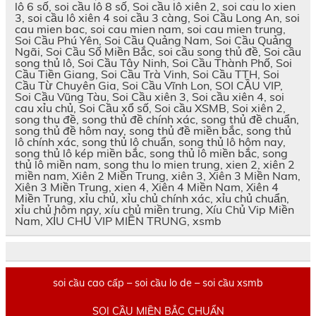
lô 6 số, soi cầu lô 8 số, Soi cầu lô xiên 2, soi cau lo xien
3, soi cầu lô xiên 4 soi cầu 3 càng, Soi Cầu Long An, soi
cau mien bac, soi cau mien nam, soi cau mien trung,
Soi Cầu Phú Yên, Soi Cầu Quảng Nam, Soi Cầu Quảng
Ngãi, Soi Cầu Số Miền Bắc, soi cầu song thủ đề, Soi cầu
song thủ lô, Soi Cầu Tây Ninh, Soi Cầu Thành Phố, Soi
Cầu Tiền Giang, Soi Cầu Trà Vinh, Soi Cầu TTH, Soi
Cầu Từ Chuyên Gia, Soi Cầu Vĩnh Lon, SOI CẦU VIP,
Soi Cầu Vũng Tàu, Soi Cầu xiên 3, Soi cầu xiên 4, soi
cau xỉu chủ, Soi Cầu xổ số, Soi cầu XSMB, Soi xiên 2,
song thu đề, song thủ đề chính xác, song thủ đề chuẩn,
song thủ đề hôm nay, song thủ đề miền bắc, song thủ
lô chính xác, song thủ lô chuẩn, song thủ lô hôm nay,
song thủ lô kép miền bắc, song thủ lô miền bắc, song
thủ lô miền nam, song thu lo mien trung, xien 2, xiên 2
miền nam, Xiên 2 Miền Trung, xiên 3, Xiên 3 Miền Nam,
Xiên 3 Miền Trung, xien 4, Xiên 4 Miền Nam, Xiên 4
Miền Trung, xỉu chủ, xỉu chủ chính xác, xỉu chủ chuẩn,
xỉu chủ hôm nay, xíu chủ miền trung, Xíu Chủ Vip Miền
Nam, XỈU CHỦ VIP MIỀN TRUNG, xsmb
soi cầu cao cấp – soi cầu lo de – soi cầu xsmb
SOI CẦU MIỀN BẮC CHUẨN