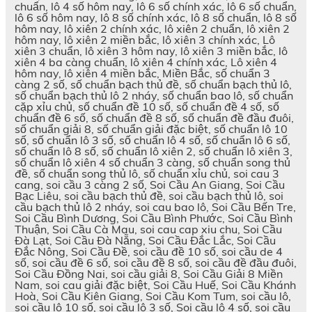
chuẩn, lô 4 số hôm nay, lô 6 số chính xác, lô 6 số chuẩn,
lô 6 số hôm nay, lô 8 số chính xác, lô 8 số chuẩn, lô 8 số
hôm nay, lô xiên 2 chính xác, lô xiên 2 chuẩn, lô xiên 2
hôm nay, lô xiên 2 miền bắc, lô xiên 3 chính xác, Lô
xiên 3 chuẩn, lô xiên 3 hôm nay, lô xiên 3 miền bắc, lô
xiên 4 ba càng chuẩn, lô xiên 4 chính xác, Lô xiên 4
hôm nay, lô xiên 4 miền bắc, Miền Bắc, số chuẩn 3
càng 2 số, số chuẩn bạch thủ đề, số chuẩn bạch thủ lô,
số chuẩn bạch thủ lô 2 nháy, số chuẩn bao lô, số chuẩn
cặp xỉu chủ, số chuẩn đề 10 số, số chuẩn đề 4 số, số
chuẩn đề 6 số, số chuẩn đề 8 số, số chuẩn đề đầu đuôi,
số chuẩn giải 8, số chuẩn giải đặc biệt, số chuẩn lô 10
số, số chuẩn lô 3 số, số chuẩn lô 4 số, số chuẩn lô 6 số,
số chuẩn lô 8 số, số chuẩn lô xiên 2, số chuẩn lô xiên 3,
số chuẩn lô xiên 4 số chuẩn 3 càng, số chuẩn song thủ
đề, số chuẩn song thủ lô, số chuẩn xỉu chủ, soi cau 3
cang, soi cầu 3 càng 2 số, Soi Cầu An Giang, Soi Cầu
Bạc Liêu, soi cầu bạch thủ đề, soi cầu bạch thủ lô, soi
cầu bạch thủ lô 2 nháy, soi cau bao lô, Soi Cầu Bến Tre,
Soi Cầu Bình Dương, Soi Cầu Bình Phước, Soi Cầu Bình
Thuận, Soi Cầu Cà Mau, soi cau cap xiu chu, Soi Cầu
Đà Lạt, Soi Cầu Đà Nẵng, Soi Cầu Đắc Lắc, Soi Cầu
Đắc Nông, Soi Cầu Đề, soi cầu đề 10 số, soi cầu de 4
số, soi cầu đề 6 số, soi cầu đề 8 số, soi cầu đề đầu đuôi,
Soi Cầu Đồng Nai, soi cầu giải 8, Soi Cầu Giải 8 Miền
Nam, soi cau giải đặc biệt, Soi Cầu Huế, Soi Cầu Khánh
Hoà, Soi Cầu Kiên Giang, Soi Cầu Kom Tum, soi cầu lô,
soi cầu lô 10 số, soi cầu lô 3 số, Soi cầu lô 4 số, soi cầu