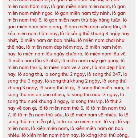
miền nam hôm nay
,
lô gan miền nam miền nam
,
lô gan
miền nam minh ngọc
,
lô gan miền nam tây ninh
,
lô gan
miền nam thứ 6
,
lô gan miền nam thứ bảy hàng tuần
,
lô
gan miền nam tiền giang
,
lô gan miền nam vũng tàu
,
lô
kép miền nam hôm nay
,
lô lô sông thủ khung 3 ngày hay
nhất
,
lô miền nam ăn bao nhiêu
,
lô miền nam chơi như
thế nào
,
lô miền nam đẹp hôm nay
,
lô miền nam hôm
nay
,
lô miền nam lâu ngày chưa ra
,
lô miền nam lâu về
,
lô miền nam lâu về nhất
,
lô miền nam mấy giờ quay
,
lô
miền nam thứ 5
,
lo mien nam ve 2 con
,
Lô mn đẹp hôm
nay
,
lô song thủ
,
lo song thu 2 ngay
,
lô song thủ 247
,
lo
song thu 3 ngay
,
lô song thủ khung 2 ngày
,
lô song thủ
khung 3 ngày
,
lô song thủ là gì
,
lô song thủ miền nam
,
lo
song thu mn an bao nhieu
,
lo song thu nuoi 3 ngay
,
lo
song thu nuoi khung 3 ngay
,
lo song thu vip
,
lô thứ 2
hay về con gì
,
lô tô miền nam thứ 6
,
lô tô miền nam thứ
7
,
lô tô miền nam thứ sáu
,
lô tô miền nam về nhiều
,
lô tô
song thủ mn miễn phí
,
lo to xo so mien nam
,
lô vip
,
lô vip
miền nam
,
lô xiên miền nam
,
lô xiên miền nam ăn bao
nhiêu
,
lô xiên miền nam hôm nay
,
lò xông khói thủ công
,