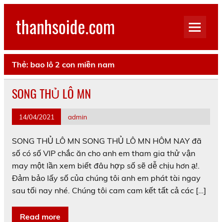
Skip
to
thanhsoide.com
content
Thẻ:
bao lô 2 con miền nam
SONG THỦ LÔ MN
14/04/2021
admin
SONG THỦ LÔ MN SONG THỦ LÔ MN HÔM NAY đã
số có số VIP chắc ăn cho anh em tham gia thử vận
may một lần xem biết đâu hợp số sẽ dễ chịu hơn ạ!.
Đảm bảo lấy số của chúng tôi anh em phát tài ngay
sau tối nay nhé. Chúng tôi cam cam kết tất cả các […]
Read more