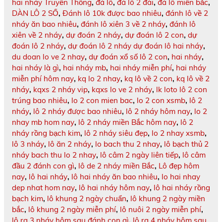
hai nháy Truyền Thống
,
đá lô
,
đá lô 2 đài
,
đá lô miền bắc
,
DÀN LÔ 2 SỐ
,
Đánh lô 10k được bao nhiêu
,
đánh lô về 2
nháy ăn bao nhiêu
,
đánh lô xiên 3 về 2 nháy
,
đánh lô
xiên về 2 nháy
,
dự đoán 2 nháy
,
dự đoán lô 2 con
,
dự
đoán lô 2 nháy
,
dự đoán lô 2 nháy dự đoán lô hai nháy
,
du doan lo ve 2 nhay
,
dự đoán xổ số lô 2 con
,
hai nháy
,
hai nháy là gì
,
hai nháy mb
,
hai nháy miễn phí
,
hai nháy
miễn phí hôm nay
,
kq lo 2 nhay
,
kq lô về 2 con
,
kq lô về 2
nháy
,
kqxs 2 nháy vip
,
kqxs lo ve 2 nháy
,
lk loto lô 2 con
trúng bao nhiêu
,
lo 2 con mien bac
,
lo 2 con xsmb
,
lô 2
nháy
,
lô 2 nháy được bao nhiêu
,
lô 2 nháy hôm nay
,
lo 2
nhay mb hom nay
,
lô 2 nháy miền Bắc hôm nay
,
lô 2
nháy rồng bạch kim
,
lô 2 nháy siêu đẹp
,
lo 2 nhay xsmb
,
lô 3 nháy
,
lô ăn 2 nháy
,
lo bach thu 2 nhay
,
lô bạch thủ 2
nháy bach thu lo 2 nhay
,
lô câm 2 ngày liên tiếp
,
lô câm
đầu 2 đánh con gì
,
lô de 2 nháy miền Bắc
,
Lô đẹp hôm
nay
,
lô hai nháy
,
lô hai nháy ăn bao nhiêu
,
lo hai nhay
dep nhat hom nay
,
lô hai nháy hôm nay
,
lô hai nháy rồng
bạch kim
,
lô khung 2 ngày chuẩn
,
lô khung 2 ngày miền
bắc
,
lô khung 2 ngày miễn phí
,
lô nuôi 2 ngày miễn phí
,
lô ra 3 nháy hôm sau đánh con gì
,
lô ra 4 nháy hôm sau