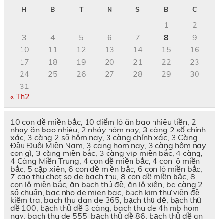
H
B
T
N
S
B
C
1
2
3
4
5
6
7
8
9
10
11
12
13
14
15
16
17
18
19
20
21
22
23
24
25
26
27
28
29
30
31
« Th2
10 con đề miền bắc, 10 điểm lô ăn bao nhiêu tiền, 2
nháy ăn bao nhiêu, 2 nháy hôm nay, 3 càng 2 số chính
xác, 3 càng 2 số hôm nay, 3 càng chính xác, 3 Càng
Đầu Đuôi Miền Nam, 3 cang hom nay, 3 càng hôm nay
con gì, 3 càng miền bắc, 3 càng vip miền bắc, 4 càng,
4 Càng Miền Trung, 4 con đề miền bắc, 4 con lô miền
bắc, 5 cặp xiên, 6 con đề miền bắc, 6 con lô miền bắc,
7 cao thu chot so de bach thu, 8 con đề miền bắc, 8
con lô miền bắc, ăn bạch thủ đề, ăn lô xiên, ba càng 2
số chuẩn, bac nho de mien bac, bạch kim thư viện đề
kiểm tra, bach thu dan de 365, bạch thủ đề, bạch thủ
đề 100, bạch thủ đề 3 càng, bach thu de 4h mb hom
nay, bach thu de 555, bạch thủ đề 86, bạch thủ đề an