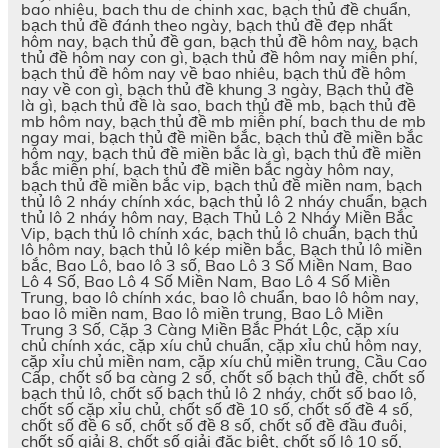
bao nhiêu, bach thu de chinh xac, bạch thủ đề chuẩn,
bạch thủ đề đánh theo ngày, bạch thủ đề đẹp nhất
hôm nay, bạch thủ đề gan, bạch thủ đề hôm nay, bạch
thủ đề hôm nay con gì, bạch thủ đề hôm nay miễn phí,
bạch thủ đề hôm nay về bao nhiêu, bạch thủ đề hôm
nay về con gì, bạch thủ đề khung 3 ngày, Bạch thủ đề
là gì, bạch thủ đề là sao, bach thủ đề mb, bạch thủ đề
mb hôm nay, bạch thủ đề mb miễn phí, bach thu de mb
ngay mai, bạch thủ đề miền bắc, bạch thủ đề miền bắc
hôm nay, bạch thủ đề miền bắc là gì, bạch thủ đề miền
bắc miễn phí, bạch thủ đề miền bắc ngày hôm nay,
bạch thủ đề miền bắc vip, bạch thủ đề miền nam, bạch
thủ lô 2 nháy chính xác, bạch thủ lô 2 nháy chuẩn, bạch
thủ lô 2 nháy hôm nay, Bạch Thủ Lô 2 Nháy Miền Bắc
Vip, bạch thủ lô chính xác, bạch thủ lô chuẩn, bạch thủ
lô hôm nay, bạch thủ lô kép miền bắc, Bạch thủ lô miền
bắc, Bao Lô, bao lô 3 số, Bao Lô 3 Số Miền Nam, Bao
Lô 4 Số, Bao Lô 4 Số Miền Nam, Bao Lô 4 Số Miền
Trung, bao lô chính xác, bao lô chuẩn, bao lô hôm nay,
bao lô miền nam, Bao lô miền trung, Bao Lô Miền
Trung 3 Số, Cặp 3 Càng Miền Bắc Phát Lộc, cặp xíu
chủ chính xác, cặp xíu chủ chuẩn, cặp xỉu chủ hôm nay,
cặp xỉu chủ miền nam, cặp xíu chủ miền trung, Cầu Cao
Cấp, chốt số ba càng 2 số, chốt số bạch thủ đề, chốt số
bạch thủ lô, chốt số bạch thủ lô 2 nháy, chốt số bao lô,
chốt số cặp xỉu chủ, chốt số đề 10 số, chốt số đề 4 số,
chốt số đề 6 số, chốt số đề 8 số, chốt số đề đầu đuôi,
chốt số giải 8, chốt số giải đặc biệt, chốt số lô 10 số,