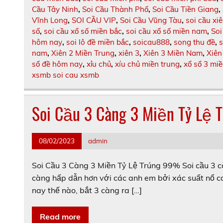
Cầu Tây Ninh
,
Soi Cầu Thành Phố
,
Soi Cầu Tiền Giang
,
Vĩnh Long
,
SOI CẦU VIP
,
Soi Cầu Vũng Tàu
,
soi cầu xi
số
,
soi cầu xổ số miền bắc
,
soi cầu xổ số miền nam
,
So
hôm nay
,
soi lô đề miền bắc
,
soicau888
,
song thu đề
,
s
nam
,
Xiên 2 Miền Trung
,
xiên 3
,
Xiên 3 Miền Nam
,
Xiên
số đề hôm nay
,
xỉu chủ
,
xíu chủ miền trung
,
xổ số 3 mi
xsmb soi cau xsmb
Soi Cầu 3 Càng 3 Miền Tỷ Lệ
08/02/2023
admin
Soi Cầu 3 Càng 3 Miền Tỷ Lệ Trúng 99% Soi cầu 3 
càng hấp dẫn hơn với các anh em bởi xác suất nổ ca
nay thế nào, bắt 3 càng ra […]
Read more