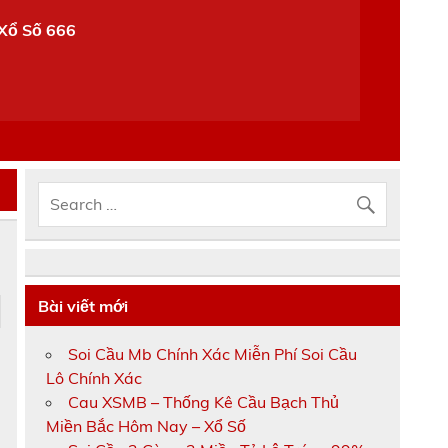
 Xổ Số 666
Bài viết mới
Soi Cầu Mb Chính Xác Miễn Phí Soi Cầu
Lô Chính Xác
Cau XSMB – Thống Kê Cầu Bạch Thủ
Miền Bắc Hôm Nay – Xổ Số