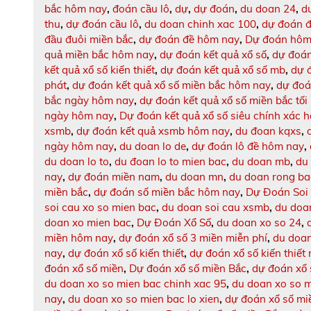
bắc hôm nay
,
đoán cầu lô
,
dự
,
dự đoán
,
du doan 24
,
d
thu
,
dự đoán cầu lô
,
du doan chinh xac 100
,
dự đoán đ
đầu đuôi miền bắc
,
dự đoán đề hôm nay
,
Dự đoán hôm
quả miền bắc hôm nay
,
dự đoán kết quả xổ số
,
dự đoán
kết quả xổ số kiến thiết
,
dự đoán kết quả xổ số mb
,
dự 
phát
,
dự đoán kết quả xổ số miền bắc hôm nay
,
dự đoá
bắc ngày hôm nay
,
dự đoán kết quả xổ số miền bắc tối
ngày hôm nay
,
Dự đoán kết quả xổ số siêu chính xác 
xsmb
,
dự đoán kết quả xsmb hôm nay
,
du đoan kqxs
,
ngày hôm nay
,
du doan lo de
,
dự đoán lô đề hôm nay
,
du doan lo to
,
du đoan lo to mien bac
,
du doan mb
,
du
nay
,
dự đoán miền nam
,
du doan mn
,
du doan rong ba
miền bắc
,
dự đoán số miền bắc hôm nay
,
Dự Đoán Soi
soi cau xo so mien bac
,
du doan soi cau xsmb
,
du doa
doan xo mien bac
,
Dự Đoán Xổ Số
,
du doan xo so 24
,
miền hôm nay
,
dự đoán xổ số 3 miền miễn phí
,
du doan
nay
,
dự đoán xổ số kiến thiết
,
dự đoán xổ số kiến thiết
đoán xổ số miền
,
Dự đoán xổ số miền Bắc
,
dự đoán xổ 
du doan xo so mien bac chinh xac 95
,
du doan xo so m
nay
,
du doan xo so mien bac lo xien
,
dự đoán xổ số miề