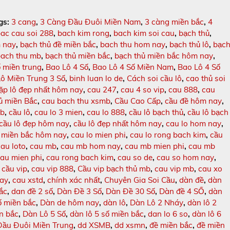
gs:
3 cang
,
3 Càng Đầu Đuôi Miền Nam
,
3 càng miền bắc
,
4
ac cau soi 288
,
bach kim rong
,
bach kim soi cau
,
bạch thủ
,
m nay
,
bạch thủ đề miền bắc
,
bach thu hom nay
,
bạch thủ lô
,
bạc
bach thu mb
,
bạch thủ miền bắc
,
bạch thủ miền bắc hôm nay
,
ố miền trung
,
Bao Lô 4 Số
,
Bao Lô 4 Số Miền Nam
,
Bao Lô 4 Số
ô Miền Trung 3 Số
,
binh luan lo de
,
Cách soi cầu lô
,
cao thủ soi
ặp lô đẹp nhất hôm nay
,
cau 247
,
cau 4 so vip
,
cau 888
,
cau
ủ miền Bắc
,
cau bach thu xsmb
,
Cầu Cao Cấp
,
cầu đề hôm nay
,
mb
,
cầu lô
,
cau lo 3 mien
,
cau lo 888
,
cầu lô bạch thủ
,
cầu lô bạch
cầu lô đẹp hôm nay
,
cầu lô đẹp nhất hôm nay
,
cau lo hom nay
,
ô miền bắc hôm nay
,
cau lo mien phi
,
cau lo rong bach kim
,
cầu
cau loto
,
cau mb
,
cau mb hom nay
,
cau mb mien phi
,
cau mb
au mien phi
,
cau rong bach kim
,
cau so de
,
cau so hom nay
,
,
cầu vip
,
cau vip 888
,
Cầu vip bạch thủ mb
,
cau vip mb
,
cau xo
ay
,
cau xstd
,
chính xác nhất
,
Chuyên Gia Soi Cầu
,
dàn đề
,
dàn
ắc
,
dan đề 2 số
,
Dàn Đề 3 Số
,
Dàn Đề 30 Số
,
Dàn đề 4 SỐ
,
dàn
ố miền bắc
,
Dàn de hôm nay
,
dàn lô
,
Dàn Lô 2 Nháy
,
dàn lô 2
n bắc
,
Dàn Lô 5 Số
,
dàn lô 5 số miền bắc
,
dan lo 6 so
,
dàn lô 6
Đầu Đuôi Miền Trung
,
dd XSMB
,
dd xsmn
,
đề miền bắc
,
đề miền