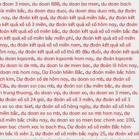
u đoan 3 mien
,
du doan 888
,
du doan ba mien
,
du doan bach
ài miền bắc
,
du doan dau duoi
,
du doan dau duoi mb
,
dự đoán
 nay
,
dự đoán kết quả
,
dự đoán kết quả miền bắc
,
dự đoán kết
 kết quả xổ số 3 miền
,
dự đoán kết quả xổ số hôm nay
,
dự đoán
đoán kết quả xổ số miền bắc
,
dự đoán kết quả xổ số miền bắc đại
n kết quả xổ số miền bắc miễn phí
,
dự đoán kết quả xổ số miền
 nay
,
du đoán kết quả xổ số miền nam
,
dự đoán kết quả xổ số
hôm nay
,
dự đoán kết quả xổ số thủ đô đầu đuôi
,
dự đoán kết quả
du doan kqxsmb
,
du doan kqxsmb hom nay
,
dự đoán kqxsmb
du doan lo de mb
,
du doan lo de mien bac
,
dự đoán lô hôm nay
,
 doan mb hom nay
,
Dự Đoán Miền Bắc
,
dự đoán miền bắc hôm
ch kim
,
Dự đoán số de hôm nay
,
du doan so mb
,
dự đoán số
 Cầu
,
du doan soi cau mb
,
dự đoán soi cầu miền bắc
,
du doan
n trung thuong
,
du doan vip
,
du doan xo
,
du doan xo 3 mien
,
du
dự đoán xổ số 24 giờ
,
dự đoán xổ số 3 miền
,
dự đoán xổ số 3
 xo so dac biet
,
dự đoán xổ số hàng ngày
,
dự đoán xổ số hôm
 miền bắc
,
du doan xo so mb
,
du doan xo so mb hom nay
,
dự
số miền bắc chiều nay
,
du doan xo so mien bac chinh xac 100
,
ien bac chinh xac lo bach thu
,
Dự đoán xổ số miền Bắc hôm
n bắc lô xiên 2
,
dự đoán xổ số miền bắc ngày 25
,
dự đoán xổ số