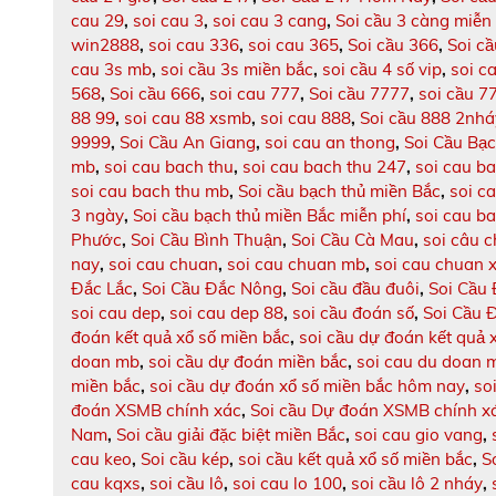
cau 29
,
soi cau 3
,
soi cau 3 cang
,
Soi cầu 3 càng miễn
win2888
,
soi cau 336
,
soi cau 365
,
Soi cầu 366
,
Soi c
cau 3s mb
,
soi cầu 3s miền bắc
,
soi cầu 4 số vip
,
soi c
568
,
Soi cầu 666
,
soi cau 777
,
Soi cầu 7777
,
soi cầu 
88 99
,
soi cau 88 xsmb
,
soi cau 888
,
Soi cầu 888 2nhá
9999
,
Soi Cầu An Giang
,
soi cau an thong
,
Soi Cầu Bạc
mb
,
soi cau bach thu
,
soi cau bach thu 247
,
soi cau b
soi cau bach thu mb
,
Soi cầu bạch thủ miền Bắc
,
soi c
3 ngày
,
Soi cầu bạch thủ miền Bắc miễn phí
,
soi cau b
Phước
,
Soi Cầu Bình Thuận
,
Soi Cầu Cà Mau
,
soi câu c
nay
,
soi cau chuan
,
soi cau chuan mb
,
soi cau chuan 
Đắc Lắc
,
Soi Cầu Đắc Nông
,
Soi cầu đầu đuôi
,
Soi Cầu
soi cau dep
,
soi cau dep 88
,
soi cầu đoán số
,
Soi Cầu 
đoán kết quả xổ số miền bắc
,
soi cầu dự đoán kết quả 
doan mb
,
soi cầu dự đoán miền bắc
,
soi cau du doan 
miền bắc
,
soi cầu dự đoán xổ số miền bắc hôm nay
,
so
đoán XSMB chính xác
,
Soi cầu Dự đoán XSMB chính x
Nam
,
Soi cầu giải đặc biệt miền Bắc
,
soi cau gio vang
,
cau keo
,
Soi cầu kép
,
soi cầu kết quả xổ số miền bắc
,
S
cau kqxs
,
soi cầu lô
,
soi cau lo 100
,
soi cầu lô 2 nháy
,