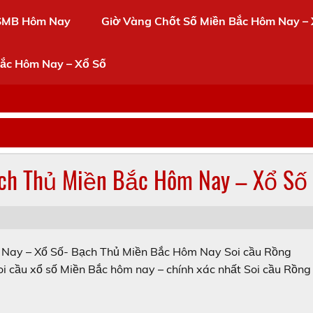
XSMB Hôm Nay
Giờ Vàng Chốt Số Miền Bắc Hôm Nay –
ắc Hôm Nay – Xổ Số
ch Thủ Miền Bắc Hôm Nay – Xổ Số
Nay – Xổ Số- Bạch Thủ Miền Bắc Hôm Nay Soi cầu Rồng
 cầu xổ số Miền Bắc hôm nay – chính xác nhất Soi cầu Rồng