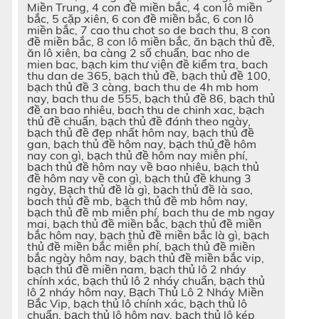
Miền Trung, 4 con đề miền bắc, 4 con lô miền
bắc, 5 cặp xiên, 6 con đề miền bắc, 6 con lô
miền bắc, 7 cao thu chot so de bach thu, 8 con
đề miền bắc, 8 con lô miền bắc, ăn bạch thủ đề,
ăn lô xiên, ba càng 2 số chuẩn, bac nho de
mien bac, bạch kim thư viện đề kiểm tra, bach
thu dan de 365, bạch thủ đề, bạch thủ đề 100,
bạch thủ đề 3 càng, bach thu de 4h mb hom
nay, bach thu de 555, bạch thủ đề 86, bạch thủ
đề an bao nhiêu, bach thu de chinh xac, bạch
thủ đề chuẩn, bạch thủ đề đánh theo ngày,
y
bạch thủ đề đẹp nhất hôm nay, bạch thủ đề
h
gan, bạch thủ đề hôm nay, bạch thủ đề hôm
nay con gì, bạch thủ đề hôm nay miễn phí,
bạch thủ đề hôm nay về bao nhiêu, bạch thủ
đề hôm nay về con gì, bạch thủ đề khung 3
ngày, Bạch thủ đề là gì, bạch thủ đề là sao,
bach thủ đề mb, bạch thủ đề mb hôm nay,
bạch thủ đề mb miễn phí, bach thu de mb ngay
mai, bạch thủ đề miền bắc, bạch thủ đề miền
bắc hôm nay, bạch thủ đề miền bắc là gì, bạch
thủ đề miền bắc miễn phí, bạch thủ đề miền
bắc ngày hôm nay, bạch thủ đề miền bắc vip,
bạch thủ đề miền nam, bạch thủ lô 2 nháy
chính xác, bạch thủ lô 2 nháy chuẩn, bạch thủ
lô 2 nháy hôm nay, Bạch Thủ Lô 2 Nháy Miền
Bắc Vip, bạch thủ lô chính xác, bạch thủ lô
chuẩn, bạch thủ lô hôm nay, bạch thủ lô kép