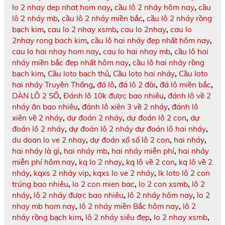
lo 2 nhay dep nhat hom nay
,
cầu lô 2 nháy hôm nay
,
cầu
lô 2 nháy mb
,
cầu lô 2 nháy miền bắc
,
cầu lô 2 nháy rồng
bạch kim
,
cau lo 2 nhay xsmb
,
cau lo 2nhay
,
cau lo
2nhay rong bach kim
,
cầu lô hai nháy đẹp nhất hôm nay
,
cau lo hai nhay hom nay
,
cau lo hai nhay mb
,
cầu lô hai
nháy miền bắc đẹp nhất hôm nay
,
cầu lô hai nháy rồng
bạch kim
,
Cầu loto bạch thủ
,
Cầu loto hai nháy
,
Cầu loto
hai nháy Truyền Thống
,
đá lô
,
đá lô 2 đài
,
đá lô miền bắc
,
DÀN LÔ 2 SỐ
,
Đánh lô 10k được bao nhiêu
,
đánh lô về 2
nháy ăn bao nhiêu
,
đánh lô xiên 3 về 2 nháy
,
đánh lô
xiên về 2 nháy
,
dự đoán 2 nháy
,
dự đoán lô 2 con
,
dự
đoán lô 2 nháy
,
dự đoán lô 2 nháy dự đoán lô hai nháy
,
du doan lo ve 2 nhay
,
dự đoán xổ số lô 2 con
,
hai nháy
,
hai nháy là gì
,
hai nháy mb
,
hai nháy miễn phí
,
hai nháy
miễn phí hôm nay
,
kq lo 2 nhay
,
kq lô về 2 con
,
kq lô về 2
nháy
,
kqxs 2 nháy vip
,
kqxs lo ve 2 nháy
,
lk loto lô 2 con
trúng bao nhiêu
,
lo 2 con mien bac
,
lo 2 con xsmb
,
lô 2
nháy
,
lô 2 nháy được bao nhiêu
,
lô 2 nháy hôm nay
,
lo 2
nhay mb hom nay
,
lô 2 nháy miền Bắc hôm nay
,
lô 2
nháy rồng bạch kim
,
lô 2 nháy siêu đẹp
,
lo 2 nhay xsmb
,