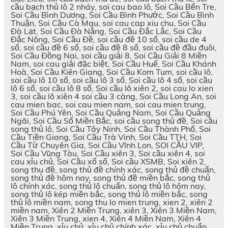
cầu bạch thủ lô 2 nháy, soi cau bao lô, Soi Cầu Bến Tre,
Soi Cầu Bình Dương, Soi Cầu Bình Phước, Soi Cầu Bình
Thuận, Soi Cầu Cà Mau, soi cau cap xiu chu, Soi Cầu
Đà Lạt, Soi Cầu Đà Nẵng, Soi Cầu Đắc Lắc, Soi Cầu
Đắc Nông, Soi Cầu Đề, soi cầu đề 10 số, soi cầu de 4
số, soi cầu đề 6 số, soi cầu đề 8 số, soi cầu đề đầu đuôi,
Soi Cầu Đồng Nai, soi cầu giải 8, Soi Cầu Giải 8 Miền
Nam, soi cau giải đặc biệt, Soi Cầu Huế, Soi Cầu Khánh
Hoà, Soi Cầu Kiên Giang, Soi Cầu Kom Tum, soi cầu lô,
soi cầu lô 10 số, soi cầu lô 3 số, Soi cầu lô 4 số, soi cầu
lô 6 số, soi cầu lô 8 số, Soi cầu lô xiên 2, soi cau lo xien
3, soi cầu lô xiên 4 soi cầu 3 càng, Soi Cầu Long An, soi
cau mien bac, soi cau mien nam, soi cau mien trung,
Soi Cầu Phú Yên, Soi Cầu Quảng Nam, Soi Cầu Quảng
Ngãi, Soi Cầu Số Miền Bắc, soi cầu song thủ đề, Soi cầu
song thủ lô, Soi Cầu Tây Ninh, Soi Cầu Thành Phố, Soi
Cầu Tiền Giang, Soi Cầu Trà Vinh, Soi Cầu TTH, Soi
Cầu Từ Chuyên Gia, Soi Cầu Vĩnh Lon, SOI CẦU VIP,
Soi Cầu Vũng Tàu, Soi Cầu xiên 3, Soi cầu xiên 4, soi
cau xỉu chủ, Soi Cầu xổ số, Soi cầu XSMB, Soi xiên 2,
song thu đề, song thủ đề chính xác, song thủ đề chuẩn,
song thủ đề hôm nay, song thủ đề miền bắc, song thủ
lô chính xác, song thủ lô chuẩn, song thủ lô hôm nay,
song thủ lô kép miền bắc, song thủ lô miền bắc, song
thủ lô miền nam, song thu lo mien trung, xien 2, xiên 2
miền nam, Xiên 2 Miền Trung, xiên 3, Xiên 3 Miền Nam,
Xiên 3 Miền Trung, xien 4, Xiên 4 Miền Nam, Xiên 4
Miền Trung, xỉu chủ, xỉu chủ chính xác, xỉu chủ chuẩn,