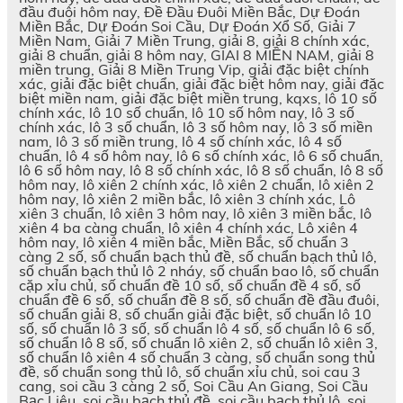
đầu đuôi hôm nay, Đề Đầu Đuôi Miền Bắc, Dự Đoán
Miền Bắc, Dự Đoán Soi Cầu, Dự Đoán Xổ Số, Giải 7
Miền Nam, Giải 7 Miền Trung, giải 8, giải 8 chính xác,
giải 8 chuẩn, giải 8 hôm nay, GIAI 8 MIỀN NAM, giải 8
miền trung, Giải 8 Miền Trung Vip, giải đặc biệt chính
xác, giải đặc biệt chuẩn, giải đặc biệt hôm nay, giải đặc
biệt miền nam, giải đặc biệt miền trung, kqxs, lô 10 số
chính xác, lô 10 số chuẩn, lô 10 số hôm nay, lô 3 số
chính xác, lô 3 số chuẩn, lô 3 số hôm nay, lô 3 số miền
nam, lô 3 số miền trung, lô 4 số chính xác, lô 4 số
chuẩn, lô 4 số hôm nay, lô 6 số chính xác, lô 6 số chuẩn,
lô 6 số hôm nay, lô 8 số chính xác, lô 8 số chuẩn, lô 8 số
hôm nay, lô xiên 2 chính xác, lô xiên 2 chuẩn, lô xiên 2
hôm nay, lô xiên 2 miền bắc, lô xiên 3 chính xác, Lô
xiên 3 chuẩn, lô xiên 3 hôm nay, lô xiên 3 miền bắc, lô
xiên 4 ba càng chuẩn, lô xiên 4 chính xác, Lô xiên 4
hôm nay, lô xiên 4 miền bắc, Miền Bắc, số chuẩn 3
càng 2 số, số chuẩn bạch thủ đề, số chuẩn bạch thủ lô,
số chuẩn bạch thủ lô 2 nháy, số chuẩn bao lô, số chuẩn
cặp xỉu chủ, số chuẩn đề 10 số, số chuẩn đề 4 số, số
chuẩn đề 6 số, số chuẩn đề 8 số, số chuẩn đề đầu đuôi,
số chuẩn giải 8, số chuẩn giải đặc biệt, số chuẩn lô 10
số, số chuẩn lô 3 số, số chuẩn lô 4 số, số chuẩn lô 6 số,
số chuẩn lô 8 số, số chuẩn lô xiên 2, số chuẩn lô xiên 3,
số chuẩn lô xiên 4 số chuẩn 3 càng, số chuẩn song thủ
đề, số chuẩn song thủ lô, số chuẩn xỉu chủ, soi cau 3
cang, soi cầu 3 càng 2 số, Soi Cầu An Giang, Soi Cầu
Bạc Liêu, soi cầu bạch thủ đề, soi cầu bạch thủ lô, soi