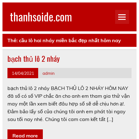
Skip
to
thanhsoide.com
content
Thẻ:
cầu lô hai nháy miền bắc đẹp nhất hôm nay
bạch thủ lô 2 nháy
14/04/2021
admin
bạch thủ lô 2 nháy BẠCH THỦ LÔ 2 NHÁY HÔM NAY
đã số có số VIP chắc ăn cho anh em tham gia thử vận
may một lần xem biết đâu hợp số sẽ dễ chịu hơn ạ!.
Đảm bảo lấy số của chúng tôi anh em phát tài ngay
sau tối nay nhé. Chúng tôi cam cam kết tất […]
Read more