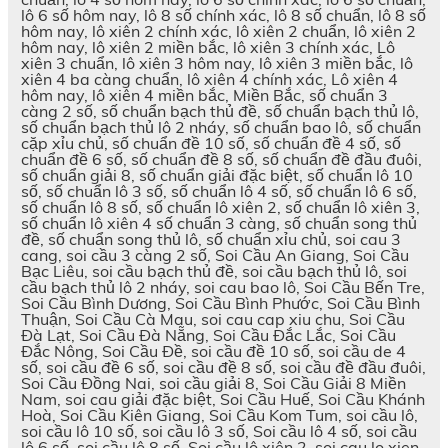
lô 6 số hôm nay, lô 8 số chính xác, lô 8 số chuẩn, lô 8 số
hôm nay, lô xiên 2 chính xác, lô xiên 2 chuẩn, lô xiên 2
hôm nay, lô xiên 2 miền bắc, lô xiên 3 chính xác, Lô
xiên 3 chuẩn, lô xiên 3 hôm nay, lô xiên 3 miền bắc, lô
xiên 4 ba càng chuẩn, lô xiên 4 chính xác, Lô xiên 4
hôm nay, lô xiên 4 miền bắc, Miền Bắc, số chuẩn 3
càng 2 số, số chuẩn bạch thủ đề, số chuẩn bạch thủ lô,
số chuẩn bạch thủ lô 2 nháy, số chuẩn bao lô, số chuẩn
cặp xỉu chủ, số chuẩn đề 10 số, số chuẩn đề 4 số, số
chuẩn đề 6 số, số chuẩn đề 8 số, số chuẩn đề đầu đuôi,
số chuẩn giải 8, số chuẩn giải đặc biệt, số chuẩn lô 10
số, số chuẩn lô 3 số, số chuẩn lô 4 số, số chuẩn lô 6 số,
số chuẩn lô 8 số, số chuẩn lô xiên 2, số chuẩn lô xiên 3,
số chuẩn lô xiên 4 số chuẩn 3 càng, số chuẩn song thủ
đề, số chuẩn song thủ lô, số chuẩn xỉu chủ, soi cau 3
cang, soi cầu 3 càng 2 số, Soi Cầu An Giang, Soi Cầu
Bạc Liêu, soi cầu bạch thủ đề, soi cầu bạch thủ lô, soi
cầu bạch thủ lô 2 nháy, soi cau bao lô, Soi Cầu Bến Tre,
Soi Cầu Bình Dương, Soi Cầu Bình Phước, Soi Cầu Bình
Thuận, Soi Cầu Cà Mau, soi cau cap xiu chu, Soi Cầu
Đà Lạt, Soi Cầu Đà Nẵng, Soi Cầu Đắc Lắc, Soi Cầu
Đắc Nông, Soi Cầu Đề, soi cầu đề 10 số, soi cầu de 4
số, soi cầu đề 6 số, soi cầu đề 8 số, soi cầu đề đầu đuôi,
Soi Cầu Đồng Nai, soi cầu giải 8, Soi Cầu Giải 8 Miền
Nam, soi cau giải đặc biệt, Soi Cầu Huế, Soi Cầu Khánh
Hoà, Soi Cầu Kiên Giang, Soi Cầu Kom Tum, soi cầu lô,
soi cầu lô 10 số, soi cầu lô 3 số, Soi cầu lô 4 số, soi cầu
lô 6 số, soi cầu lô 8 số, Soi cầu lô xiên 2, soi cau lo xien