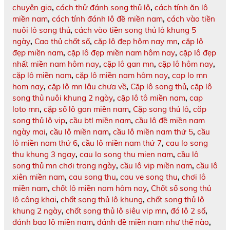
chuyên gia
,
cách thử đánh song thủ lô
,
cách tính ăn lô
miền nam
,
cách tính đánh lô đề miền nam
,
cách vào tiền
nuôi lô song thủ
,
cách vào tiền song thủ lô khung 5
ngày
,
Cao thủ chốt số
,
cặp lô đẹp hôm nay mn
,
cặp lô
đẹp miền nam
,
cặp lô đẹp miền nam hôm nay
,
cặp lô đẹp
nhất miền nam hôm nay
,
cặp lô gan mn
,
cặp lô hôm nay
,
cặp lô miền nam
,
cặp lô miền nam hôm nay
,
cap lo mn
hom nay
,
cặp lô mn lâu chưa về
,
Cặp lô song thủ
,
cặp lô
song thủ nuôi khung 2 ngày
,
cặp lô tô miền nam
,
cap
loto mn
,
cặp số lô gan miền nam
,
Cặp song thủ lô
,
căp
song thủ lô vip
,
cầu btl miền nam
,
cầu lô đề miền nam
ngày mai
,
cầu lô miền nam
,
cầu lô miền nam thứ 5
,
cầu
lô miền nam thứ 6
,
cầu lô miền nam thứ 7
,
cau lo song
thu khung 3 ngay
,
cau lo song thu mien nam
,
cầu lô
song thủ mn chơi trong ngày
,
cầu lô vip miền nam
,
cầu lô
xiên miền nam
,
cau song thu
,
cau ve song thu
,
chơi lô
miền nam
,
chốt lô miền nam hôm nay
,
Chốt số song thủ
lô công khai
,
chốt song thủ lô khung
,
chốt song thủ lô
khung 2 ngày
,
chốt song thủ lô siêu vip mn
,
đá lô 2 số
,
đánh bao lô miền nam
,
đánh đề miền nam như thế nào
,