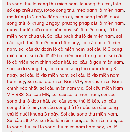
lo xong thu
,
lo xong thu mien nam
,
lo xong thu mn
,
loto
số đẹp chiều nay
,
lotoo song thu
,
mẹo đánh lô miền nam
,
mơ trúng lô 2 nháy đánh con gì
,
mua song thủ lô
,
nuôi
song thủ lô khung 2 ngay
,
phương pháp bắt lô miền nam
,
quay thử lô miền nam hôm nay
,
số lô miền nam
,
số lô
miền nam chưa về
,
Soi cầu bạch thủ lô de miền nam
,
soi
cầu bạch thủ lô miền nam hôm nay
,
soi cầu bao lô mien
nam
,
soi cầu dự đoán lô đề miền nam
,
soi cầu lô 3 càng
miền nam
,
soi cầu lô đề ba miền nam trung nam
,
soi cầu
lô đề miền nam chinh xác nhất
,
soi cầu lô gan miền nam
,
soi cầu lô song thủ
,
soi cau lo song thu nuoi khung 3
ngay
,
soi cầu lô vip miền nam
,
soi cầu lô vip miền nam
hôm nay
,
Soi cầu loto miền Nam VIP
,
Soi cầu miền Nam
chính xác nhất
,
soi cầu miền nam vip
,
Soi cầu miền Nam
VIP 888
,
Soi cầu MN
,
soi cầu số lô miền nam
,
soi cầu
song thủ lô đẹp nhất
,
soi cầu song thủ lô kép
,
soi cầu
song thủ lô mn
,
soi cầu song thủ lô nuôi
,
soi cầu song
thủ lô nuôi khung 3 ngày
,
Soi cầu song thủ miền Nam
,
Soi cầu stl 247
,
soi kèo lô miền nam
,
soi lô miền nam
,
soi
lo song thu
,
soi lo song thu mien nam hom nay
,
soi lô