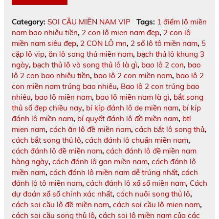
Category:
SOI CẦU MIỀN NAM VIP
Tags:
1 điểm lô miền
nam bao nhiêu tiền
,
2 con lô mien nam đẹp
,
2 con lô
miền nam siêu đẹp
,
2 CON LÔ mn
,
2 số lô tô miền nam
,
5
cặp lô vip
,
ăn lô song thủ miền nam
,
bạch thủ lô khung 3
ngày
,
bạch thủ lô và song thủ lô là gì
,
bao lô 2 con
,
bao
lô 2 con bao nhiêu tiền
,
bao lô 2 con miền nam
,
bao lô 2
con miền nam trúng bao nhiêu
,
Bao lô 2 con trúng bao
nhiêu
,
bao lô miền nam
,
bao lô miền nam là gì
,
bắt song
thủ số đẹp chiều nay
,
bí kíp đánh lô de miền nam
,
bí kíp
đánh lô miền nam
,
bí quyết đánh lô đề miền nam
,
btl
mien nam
,
cách ăn lô đề miền nam
,
cách bắt lô song thủ
,
cách bắt song thủ lô
,
cách đánh lô chuẩn miền nam
,
cách đánh lô đề miền nam
,
cách đánh lô đề miền nam
hàng ngày
,
cách đánh lô gan miền nam
,
cách đánh lô
miền nam
,
cách đánh lô miền nam dễ trúng nhất
,
cách
đánh lô tô miền nam
,
cách đánh lô xổ số miền nam
,
Cách
dự đoán xổ số chính xác nhất
,
cách nuôi song thủ lô
,
cách soi cầu lô đề miền nam
,
cách soi cầu lô mien nam
,
cách soi cầu song thủ lô
,
cách soi lô miền nam của các