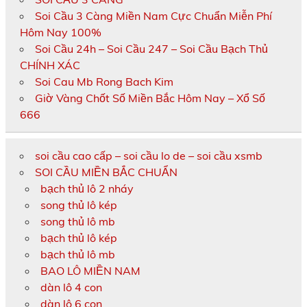
Soi Cầu 3 Càng Miền Nam Cực Chuẩn Miễn Phí
Hôm Nay 100%
Soi Cầu 24h – Soi Cầu 247 – Soi Cầu Bạch Thủ
CHÍNH XÁC
Soi Cau Mb Rong Bach Kim
Giờ Vàng Chốt Số Miền Bắc Hôm Nay – Xổ Số
666
soi cầu cao cấp – soi cầu lo de – soi cầu xsmb
SOI CẦU MIỀN BẮC CHUẨN
bạch thủ lô 2 nháy
song thủ lô kép
song thủ lô mb
bạch thủ lô kép
bạch thủ lô mb
BAO LÔ MIỀN NAM
dàn lô 4 con
dàn lô 6 con