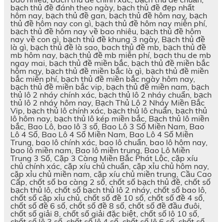
bạch thủ đề đánh theo ngày, bạch thủ đề đẹp nhất
hôm nay, bạch thủ đề gan, bạch thủ đề hôm nay, bạch
thủ đề hôm nay con gì, bạch thủ đề hôm nay miễn phí,
bạch thủ đề hôm nay về bao nhiêu, bạch thủ đề hôm
nay về con gì, bạch thủ đề khung 3 ngày, Bạch thủ đề
là gì, bạch thủ đề là sao, bach thủ đề mb, bạch thủ đề
mb hôm nay, bạch thủ đề mb miễn phí, bach thu de mb
ngay mai, bạch thủ đề miền bắc, bạch thủ đề miền bắc
hôm nay, bạch thủ đề miền bắc là gì, bạch thủ đề miền
bắc miễn phí, bạch thủ đề miền bắc ngày hôm nay,
bạch thủ đề miền bắc vip, bạch thủ đề miền nam, bạch
thủ lô 2 nháy chính xác, bạch thủ lô 2 nháy chuẩn, bạch
thủ lô 2 nháy hôm nay, Bạch Thủ Lô 2 Nháy Miền Bắc
Vip, bạch thủ lô chính xác, bạch thủ lô chuẩn, bạch thủ
lô hôm nay, bạch thủ lô kép miền bắc, Bạch thủ lô miền
bắc, Bao Lô, bao lô 3 số, Bao Lô 3 Số Miền Nam, Bao
Lô 4 Số, Bao Lô 4 Số Miền Nam, Bao Lô 4 Số Miền
Trung, bao lô chính xác, bao lô chuẩn, bao lô hôm nay,
bao lô miền nam, Bao lô miền trung, Bao Lô Miền
Trung 3 Số, Cặp 3 Càng Miền Bắc Phát Lộc, cặp xíu
chủ chính xác, cặp xíu chủ chuẩn, cặp xỉu chủ hôm nay,
cặp xỉu chủ miền nam, cặp xíu chủ miền trung, Cầu Cao
Cấp, chốt số ba càng 2 số, chốt số bạch thủ đề, chốt số
bạch thủ lô, chốt số bạch thủ lô 2 nháy, chốt số bao lô,
chốt số cặp xỉu chủ, chốt số đề 10 số, chốt số đề 4 số,
chốt số đề 6 số, chốt số đề 8 số, chốt số đề đầu đuôi,
chốt số giải 8, chốt số giải đặc biệt, chốt số lô 10 số,
chốt số lô 3 số, chốt số lô 4 số, chốt số lô 6 số, chốt số