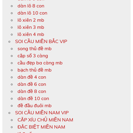
dàn lô 8 con
dàn lô 10 con
lô xiên 2 mb
lô xiên 3 mb
lô xiên 4 mb
SOI CẦU MIỀN BẮC VIP
song thủ đề mb
cặp số 3 càng
cầu đẹp ba càng mb
bạch thủ đề mb
dàn đề 4 con
dàn đề 6 con
dàn đề 8 con
dàn đề 10 con
đề đầu đuôi mb
SOI CẦU MIỀN NAM VIP
CẶP XÍU CHỦ MIỀN NAM
ĐẶC BIỆT MIỀN NAM