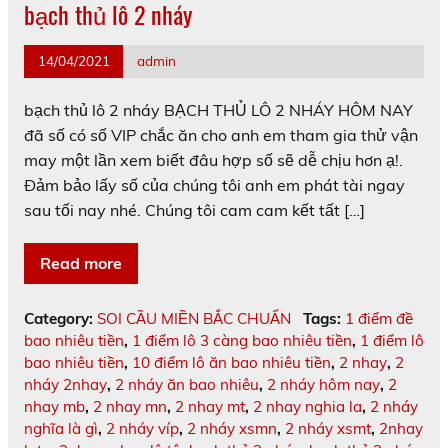
bạch thủ lô 2 nháy
14/04/2021
admin
bạch thủ lô 2 nháy BẠCH THỦ LÔ 2 NHÁY HÔM NAY
đã số có số VIP chắc ăn cho anh em tham gia thử vận
may một lần xem biết đâu hợp số sẽ dễ chịu hơn ạ!.
Đảm bảo lấy số của chúng tôi anh em phát tài ngay
sau tối nay nhé. Chúng tôi cam cam kết tất […]
Read more
Category:
SOI CẦU MIỀN BẮC CHUẨN
Tags:
1 điểm đề
bao nhiêu tiền
,
1 điểm lô 3 càng bao nhiêu tiền
,
1 điểm lô
bao nhiêu tiền
,
10 điểm lô ăn bao nhiêu tiền
,
2 nhay
,
2
nháy 2nhay
,
2 nháy ăn bao nhiêu
,
2 nháy hôm nay
,
2
nhay mb
,
2 nhay mn
,
2 nhay mt
,
2 nhay nghia la
,
2 nháy
nghĩa là gì
,
2 nháy víp
,
2 nháy xsmn
,
2 nháy xsmt
,
2nhay