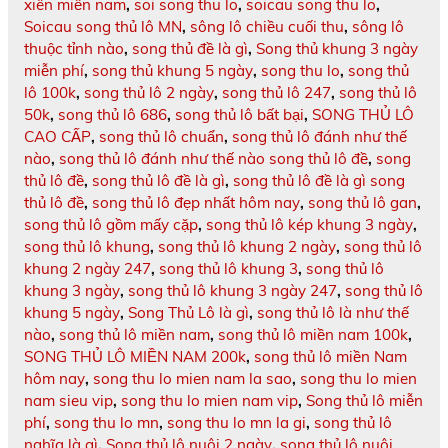
xiên miền nam
,
soi song thu lo
,
soicau song thu lo
,
Soicau song thủ lô MN
,
sông lô chiều cuối thu
,
sông lô
thuộc tỉnh nào
,
song thủ đề là gì
,
Song thủ khung 3 ngày
miễn phí
,
song thủ khung 5 ngày
,
song thu lo
,
song thủ
lô 100k
,
song thủ lô 2 ngày
,
song thủ lô 247
,
song thủ lô
50k
,
song thủ lô 686
,
song thủ lô bất bại
,
SONG THỦ LÔ
CAO CẤP
,
song thủ lô chuẩn
,
song thủ lô đánh như thế
nào
,
song thủ lô đánh như thế nào song thủ lô đề
,
song
thủ lô đề
,
song thủ lô đề là gì
,
song thủ lô đề là gì song
thủ lô đề
,
song thủ lô đẹp nhất hôm nay
,
song thủ lô gan
,
song thủ lô gồm mấy cặp
,
song thủ lô kép khung 3 ngày
,
song thủ lô khung
,
song thủ lô khung 2 ngày
,
song thủ lô
khung 2 ngày 247
,
song thủ lô khung 3
,
song thủ lô
khung 3 ngày
,
song thủ lô khung 3 ngày 247
,
song thủ lô
khung 5 ngày
,
Song Thủ Lô là gì
,
song thủ lô là như thế
nào
,
song thủ lô miền nam
,
song thủ lô miền nam 100k
,
SONG THỦ LÔ MIỀN NAM 200k
,
song thủ lô miền Nam
hôm nay
,
song thu lo mien nam la sao
,
song thu lo mien
nam sieu vip
,
song thu lo mien nam vip
,
Song thủ lô miễn
phí
,
song thu lo mn
,
song thu lo mn la gi
,
song thủ lô
nghĩa là gì
,
Song thủ lô nuôi 2 ngày
,
song thủ lô nuôi