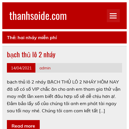
Skip
to
thanhsoide.com
content
Thẻ:
hai nháy miễn phí
bạch thủ lô 2 nháy
14/04/2021
admin
bạch thủ lô 2 nháy BẠCH THỦ LÔ 2 NHÁY HÔM NAY
đã số có số VIP chắc ăn cho anh em tham gia thử vận
may một lần xem biết đâu hợp số sẽ dễ chịu hơn ạ!.
Đảm bảo lấy số của chúng tôi anh em phát tài ngay
sau tối nay nhé. Chúng tôi cam cam kết tất […]
Read more