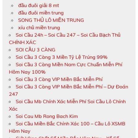
đầu đuôi giải 8 mt
đầu đuôi miền trung
SONG THỦ LÔ MIỀN TRUNG
xíu chủ miền trung
Soi Cầu 24h – Soi Cầu 247 – Soi Cầu Bạch Thủ
CHÍNH XÁC
SOI CẦU 3 CÀNG
Soi Cầu 3 Càng 3 Miền Tỷ Lệ Trúng 99%
Soi Cầu 3 Càng Miền Nam Cực Chuẩn Miễn Phí
Hôm Nay 100%
Soi Cầu 3 Càng VIP Miền Bắc Miễn Phí
Soi Cầu 3 Càng VIP Miền Bắc Miễn Phí – Dự Đoán
247
Soi Cầu Mb Chính Xác Miễn Phí Soi Cầu Lô Chính
Xác
Soi Cau Mb Rong Bach Kim
Soi Cầu Miền Bắc Chính Xác 100 – Cầu Lô XSMB
Hôm Nay