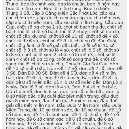
Trung, bao lô chính xác, bao lô chuẩn, bao lô hôm nay,
bao lô miền nam, Bao lô miền trung, Bao Lô Miền
Trung 3 Số, Cặp 3 Càng Miền Bắc Phát Lộc, cặp xíu
chủ chính xác, cặp xíu chủ chuẩn, cặp xỉu chủ hôm nay,
cặp xỉu chủ miền nam, cặp xíu chủ miền trung, Cầu Cao
Cấp, chốt số ba càng 2 số, chốt số bạch thủ đề, chốt số
bạch thủ lô, chốt số bạch thủ lô 2 nháy, chốt số bao lô,
chốt số cặp xỉu chủ, chốt số đề 10 số, chốt số đề 4 số,
chốt số đề 6 số, chốt số đề 8 số, chốt số đề đầu đuôi,
chốt số giải 8, chốt số giải đặc biệt, chốt số lô 10 số,
chốt số lô 3 số, chốt số lô 4 số, chốt số lô 6 số, chốt số
lô 8 số, chốt số lô xiên 2, chốt số lô xiên 3, chốt số lô
xiên 4 chốt số ba càng, chốt số song thủ đề, chốt số
song thủ lô, chốt số xỉu chủ, Chuyên Gia Soi Cầu, dàn
đề 10 số miền bắc, Dàn Đề 12 Số, dan đề 2 số, Dàn Đề
3 Số, Dàn Đề 30 Số, Dàn đề 4 SỐ, dàn đề 4 số miền
bắc, dàn đề 6 số, Dàn đề 6 số miền Bắc, dàn đề 8 số,
dàn đề 8 số miền bắc, dàn lô 10 số miền bắc, Dàn Lô 2
Nháy, Dàn lô 3 số, dàn lô 4 số, Dàn lô 4 số miền bắc,
Dàn Lô 5 Số, dan lo 6 so, dàn lô 6 số miền bắc, dàn lô
8 số miền bắc, đầu đuôi đặc biệt miền trung, đầu đuôi
giải 8 miền nam, đầu đuôi giải 8 miền trung, đầu đuôi
giải đặc biệt miền nam, Đầu Đuôi Miền Nam, Đầu Đuôi
Miền Trung, đề 10 số chính xác, đề 10 số chuẩn, đề 10
số hôm nay, đề 4 số chính xác, đề 4 số chuẩn, đề 4 số
hôm nay, đề 6 số chính xác, đề 6 số chuẩn, đề 6 số
hôm nay, đề 8 số chính xác, đề 8 số chuẩn, đề 8 số
hôm nay, đề đầu đuôi chính xác, đề đầu đuôi chuẩn, đề