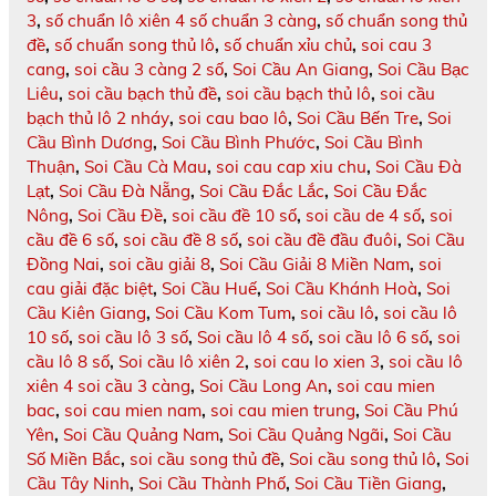
3
,
số chuẩn lô xiên 4 số chuẩn 3 càng
,
số chuẩn song thủ
đề
,
số chuẩn song thủ lô
,
số chuẩn xỉu chủ
,
soi cau 3
cang
,
soi cầu 3 càng 2 số
,
Soi Cầu An Giang
,
Soi Cầu Bạc
Liêu
,
soi cầu bạch thủ đề
,
soi cầu bạch thủ lô
,
soi cầu
bạch thủ lô 2 nháy
,
soi cau bao lô
,
Soi Cầu Bến Tre
,
Soi
Cầu Bình Dương
,
Soi Cầu Bình Phước
,
Soi Cầu Bình
Thuận
,
Soi Cầu Cà Mau
,
soi cau cap xiu chu
,
Soi Cầu Đà
Lạt
,
Soi Cầu Đà Nẵng
,
Soi Cầu Đắc Lắc
,
Soi Cầu Đắc
Nông
,
Soi Cầu Đề
,
soi cầu đề 10 số
,
soi cầu de 4 số
,
soi
cầu đề 6 số
,
soi cầu đề 8 số
,
soi cầu đề đầu đuôi
,
Soi Cầu
Đồng Nai
,
soi cầu giải 8
,
Soi Cầu Giải 8 Miền Nam
,
soi
cau giải đặc biệt
,
Soi Cầu Huế
,
Soi Cầu Khánh Hoà
,
Soi
Cầu Kiên Giang
,
Soi Cầu Kom Tum
,
soi cầu lô
,
soi cầu lô
10 số
,
soi cầu lô 3 số
,
Soi cầu lô 4 số
,
soi cầu lô 6 số
,
soi
cầu lô 8 số
,
Soi cầu lô xiên 2
,
soi cau lo xien 3
,
soi cầu lô
xiên 4 soi cầu 3 càng
,
Soi Cầu Long An
,
soi cau mien
bac
,
soi cau mien nam
,
soi cau mien trung
,
Soi Cầu Phú
Yên
,
Soi Cầu Quảng Nam
,
Soi Cầu Quảng Ngãi
,
Soi Cầu
Số Miền Bắc
,
soi cầu song thủ đề
,
Soi cầu song thủ lô
,
Soi
Cầu Tây Ninh
,
Soi Cầu Thành Phố
,
Soi Cầu Tiền Giang
,