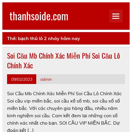
Skip
to
thanhsoide.com
content
Thẻ:
bạch thủ lô 2 nháy hôm nay
Soi Cầu Mb Chính Xác Miễn Phí Soi Cầu Lô
Chính Xác
09/02/2023
admin
Soi Cầu Mb Chính Xác Miễn Phí Soi Cầu Lô Chính Xác
Soi cầu vip miền bắc, soi cầu xổ số mb, soi cầu xổ số
miền bắc. Với các chuyên gia hàng đầu, nhiều năm
kinh nghiệm soi cầu. Cam kết đem lại những con số
chính xác nhất cho bạn. SOI CẦU VIP MIỀN BẮC. Dự
đoán kết […]