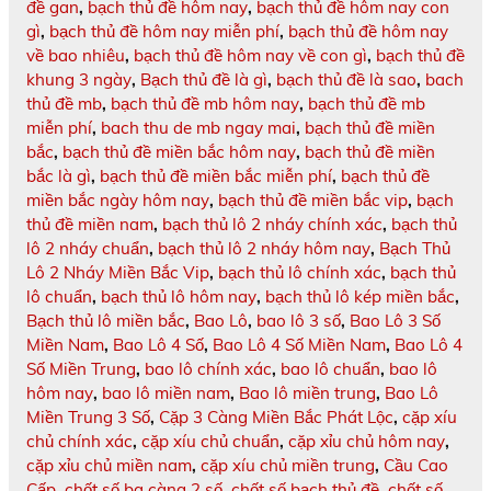
đề gan
,
bạch thủ đề hôm nay
,
bạch thủ đề hôm nay con
gì
,
bạch thủ đề hôm nay miễn phí
,
bạch thủ đề hôm nay
về bao nhiêu
,
bạch thủ đề hôm nay về con gì
,
bạch thủ đề
khung 3 ngày
,
Bạch thủ đề là gì
,
bạch thủ đề là sao
,
bach
thủ đề mb
,
bạch thủ đề mb hôm nay
,
bạch thủ đề mb
miễn phí
,
bach thu de mb ngay mai
,
bạch thủ đề miền
bắc
,
bạch thủ đề miền bắc hôm nay
,
bạch thủ đề miền
bắc là gì
,
bạch thủ đề miền bắc miễn phí
,
bạch thủ đề
miền bắc ngày hôm nay
,
bạch thủ đề miền bắc vip
,
bạch
thủ đề miền nam
,
bạch thủ lô 2 nháy chính xác
,
bạch thủ
lô 2 nháy chuẩn
,
bạch thủ lô 2 nháy hôm nay
,
Bạch Thủ
Lô 2 Nháy Miền Bắc Vip
,
bạch thủ lô chính xác
,
bạch thủ
lô chuẩn
,
bạch thủ lô hôm nay
,
bạch thủ lô kép miền bắc
,
Bạch thủ lô miền bắc
,
Bao Lô
,
bao lô 3 số
,
Bao Lô 3 Số
Miền Nam
,
Bao Lô 4 Số
,
Bao Lô 4 Số Miền Nam
,
Bao Lô 4
Số Miền Trung
,
bao lô chính xác
,
bao lô chuẩn
,
bao lô
hôm nay
,
bao lô miền nam
,
Bao lô miền trung
,
Bao Lô
Miền Trung 3 Số
,
Cặp 3 Càng Miền Bắc Phát Lộc
,
cặp xíu
chủ chính xác
,
cặp xíu chủ chuẩn
,
cặp xỉu chủ hôm nay
,
cặp xỉu chủ miền nam
,
cặp xíu chủ miền trung
,
Cầu Cao
Cấp
,
chốt số ba càng 2 số
,
chốt số bạch thủ đề
,
chốt số