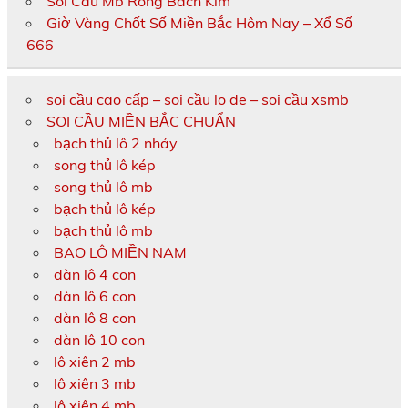
Soi Cau Mb Rong Bach Kim
Giờ Vàng Chốt Số Miền Bắc Hôm Nay – Xổ Số
666
soi cầu cao cấp – soi cầu lo de – soi cầu xsmb
SOI CẦU MIỀN BẮC CHUẨN
bạch thủ lô 2 nháy
song thủ lô kép
song thủ lô mb
bạch thủ lô kép
bạch thủ lô mb
BAO LÔ MIỀN NAM
dàn lô 4 con
dàn lô 6 con
dàn lô 8 con
dàn lô 10 con
lô xiên 2 mb
lô xiên 3 mb
lô xiên 4 mb