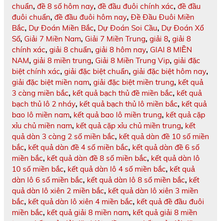
chuẩn
,
đề 8 số hôm nay
,
đề đầu đuôi chính xác
,
đề đầu
đuôi chuẩn
,
đề đầu đuôi hôm nay
,
Đề Đầu Đuôi Miền
Bắc
,
Dự Đoán Miền Bắc
,
Dự Đoán Soi Cầu
,
Dự Đoán Xổ
Số
,
Giải 7 Miền Nam
,
Giải 7 Miền Trung
,
giải 8
,
giải 8
chính xác
,
giải 8 chuẩn
,
giải 8 hôm nay
,
GIAI 8 MIỀN
NAM
,
giải 8 miền trung
,
Giải 8 Miền Trung Vip
,
giải đặc
biệt chính xác
,
giải đặc biệt chuẩn
,
giải đặc biệt hôm nay
,
giải đặc biệt miền nam
,
giải đặc biệt miền trung
,
kết quả
3 càng miền bắc
,
kết quả bạch thủ đề miền bắc
,
kết quả
bạch thủ lô 2 nháy
,
kết quả bạch thủ lô miền bắc
,
kết quả
bao lô miền nam
,
kết quả bao lô miền trung
,
kết quả cặp
xỉu chủ miền nam
,
kết quả cặp xỉu chủ miền trung
,
kết
quả dàn 3 càng 2 số miền bắc
,
kết quả dàn đề 10 số miền
bắc
,
kết quả dàn đề 4 số miền bắc
,
kết quả dàn đề 6 số
miền bắc
,
kết quả dàn đề 8 số miền bắc
,
kết quả dàn lô
10 số miền bắc
,
kết quả dàn lô 4 số miền bắc
,
kết quả
dàn lô 6 số miền bắc
,
kết quả dàn lô 8 số miền bắc
,
kết
quả dàn lô xiên 2 miền bắc
,
kết quả dàn lô xiên 3 miền
bắc
,
kết quả dàn lô xiên 4 miền bắc
,
kết quả đề đầu đuôi
miền bắc
,
kết quả giải 8 miền nam
,
kết quả giải 8 miền