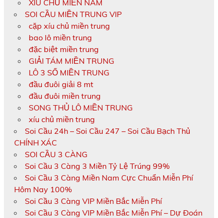
XÍU CHỦ MIỀN NAM
SOI CẦU MIỀN TRUNG VIP
cặp xíu chủ miền trung
bao lô miền trung
đặc biệt miền trung
GIẢI TÁM MIỀN TRUNG
LÔ 3 SỐ MIỀN TRUNG
đầu đuôi giải 8 mt
đầu đuôi miền trung
SONG THỦ LÔ MIỀN TRUNG
xíu chủ miền trung
Soi Cầu 24h – Soi Cầu 247 – Soi Cầu Bạch Thủ
CHÍNH XÁC
SOI CẦU 3 CÀNG
Soi Cầu 3 Càng 3 Miền Tỷ Lệ Trúng 99%
Soi Cầu 3 Càng Miền Nam Cực Chuẩn Miễn Phí
Hôm Nay 100%
Soi Cầu 3 Càng VIP Miền Bắc Miễn Phí
Soi Cầu 3 Càng VIP Miền Bắc Miễn Phí – Dự Đoán