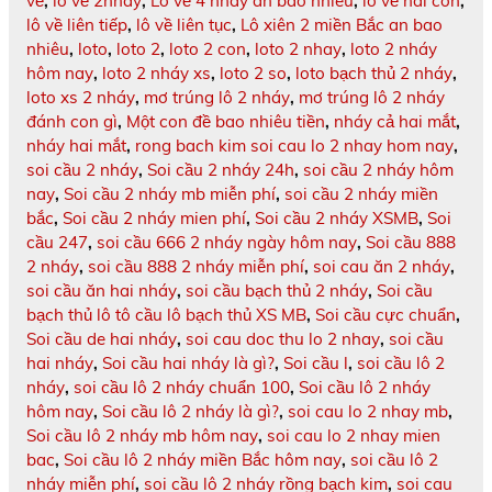
về
,
lô về 2nhay
,
Lô về 4 nháy ăn bao nhiêu
,
lô về hai con
,
lô về liên tiếp
,
lô về liên tục
,
Lô xiên 2 miền Bắc an bao
nhiêu
,
loto
,
loto 2
,
loto 2 con
,
loto 2 nhay
,
loto 2 nháy
hôm nay
,
loto 2 nháy xs
,
loto 2 so
,
loto bạch thủ 2 nháy
,
loto xs 2 nháy
,
mơ trúng lô 2 nháy
,
mơ trúng lô 2 nháy
đánh con gì
,
Một con đề bao nhiêu tiền
,
nháy cả hai mắt
,
nháy hai mắt
,
rong bach kim soi cau lo 2 nhay hom nay
,
soi cầu 2 nháy
,
Soi cầu 2 nháy 24h
,
soi cầu 2 nháy hôm
nay
,
Soi cầu 2 nháy mb miễn phí
,
soi cầu 2 nháy miền
bắc
,
Soi cầu 2 nháy mien phí
,
Soi cầu 2 nháy XSMB
,
Soi
cầu 247
,
soi cầu 666 2 nháy ngày hôm nay
,
Soi cầu 888
2 nháy
,
soi cầu 888 2 nháy miễn phí
,
soi cau ăn 2 nháy
,
soi cầu ăn hai nháy
,
soi cầu bạch thủ 2 nháy
,
Soi cầu
bạch thủ lô tô cầu lô bạch thủ XS MB
,
Soi cầu cực chuẩn
,
Soi cầu de hai nháy
,
soi cau doc thu lo 2 nhay
,
soi cầu
hai nháy
,
Soi cầu hai nháy là gì?
,
Soi cầu l
,
soi cầu lô 2
nháy
,
soi cầu lô 2 nháy chuẩn 100
,
Soi cầu lô 2 nháy
hôm nay
,
Soi cầu lô 2 nháy là gì?
,
soi cau lo 2 nhay mb
,
Soi cầu lô 2 nháy mb hôm nay
,
soi cau lo 2 nhay mien
bac
,
Soi cầu lô 2 nháy miền Bắc hôm nay
,
soi cầu lô 2
nháy miễn phí
,
soi cầu lô 2 nháy rồng bạch kim
,
soi cau