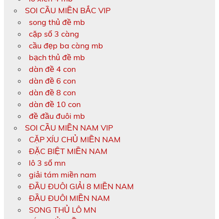
SOI CẦU MIỀN BẮC VIP
song thủ đề mb
cặp số 3 càng
cầu đẹp ba càng mb
bạch thủ đề mb
dàn đề 4 con
dàn đề 6 con
dàn đề 8 con
dàn đề 10 con
đề đầu đuôi mb
SOI CẦU MIỀN NAM VIP
CẶP XÍU CHỦ MIỀN NAM
ĐẶC BIỆT MIỀN NAM
lô 3 số mn
giải tám miền nam
ĐẦU ĐUÔI GIẢI 8 MIỀN NAM
ĐẦU ĐUÔI MIỀN NAM
SONG THỦ LÔ MN