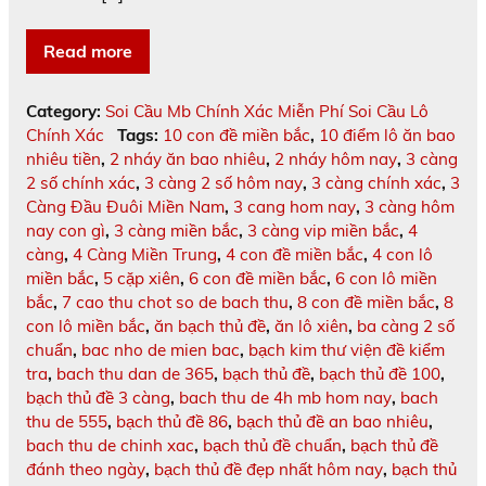
Read more
Category:
Soi Cầu Mb Chính Xác Miễn Phí Soi Cầu Lô
Chính Xác
Tags:
10 con đề miền bắc
,
10 điểm lô ăn bao
nhiêu tiền
,
2 nháy ăn bao nhiêu
,
2 nháy hôm nay
,
3 càng
2 số chính xác
,
3 càng 2 số hôm nay
,
3 càng chính xác
,
3
Càng Đầu Đuôi Miền Nam
,
3 cang hom nay
,
3 càng hôm
nay con gì
,
3 càng miền bắc
,
3 càng vip miền bắc
,
4
càng
,
4 Càng Miền Trung
,
4 con đề miền bắc
,
4 con lô
miền bắc
,
5 cặp xiên
,
6 con đề miền bắc
,
6 con lô miền
bắc
,
7 cao thu chot so de bach thu
,
8 con đề miền bắc
,
8
con lô miền bắc
,
ăn bạch thủ đề
,
ăn lô xiên
,
ba càng 2 số
chuẩn
,
bac nho de mien bac
,
bạch kim thư viện đề kiểm
tra
,
bach thu dan de 365
,
bạch thủ đề
,
bạch thủ đề 100
,
bạch thủ đề 3 càng
,
bach thu de 4h mb hom nay
,
bach
thu de 555
,
bạch thủ đề 86
,
bạch thủ đề an bao nhiêu
,
bach thu de chinh xac
,
bạch thủ đề chuẩn
,
bạch thủ đề
đánh theo ngày
,
bạch thủ đề đẹp nhất hôm nay
,
bạch thủ