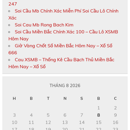
247
Soi Cầu Mb Chính Xác Miễn Phí Soi Cầu Lô Chính
Xác
Soi Cau Mb Rong Bach Kim
Soi Cầu Miền Bắc Chính Xác 100 – Cầu Lô XSMB
Hôm Nay
Giờ Vàng Chốt Số Miền Bắc Hôm Nay – Xổ Số
666
Cau XSMB – Thống Kê Cầu Bạch Thủ Miền Bắc
Hôm Nay – Xổ Số
THÁNG 8 2026
H
B
T
N
S
B
C
1
2
3
4
5
6
7
8
9
10
11
12
13
14
15
16
17
18
19
20
21
22
23