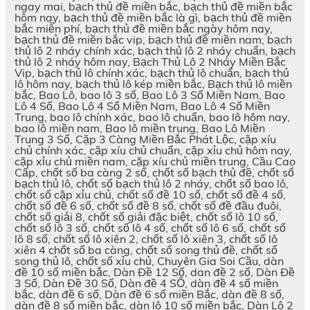
ngay mai, bạch thủ đề miền bắc, bạch thủ đề miền bắc
hôm nay, bạch thủ đề miền bắc là gì, bạch thủ đề miền
bắc miễn phí, bạch thủ đề miền bắc ngày hôm nay,
bạch thủ đề miền bắc vip, bạch thủ đề miền nam, bạch
thủ lô 2 nháy chính xác, bạch thủ lô 2 nháy chuẩn, bạch
thủ lô 2 nháy hôm nay, Bạch Thủ Lô 2 Nháy Miền Bắc
Vip, bạch thủ lô chính xác, bạch thủ lô chuẩn, bạch thủ
lô hôm nay, bạch thủ lô kép miền bắc, Bạch thủ lô miền
bắc, Bao Lô, bao lô 3 số, Bao Lô 3 Số Miền Nam, Bao
Lô 4 Số, Bao Lô 4 Số Miền Nam, Bao Lô 4 Số Miền
Trung, bao lô chính xác, bao lô chuẩn, bao lô hôm nay,
bao lô miền nam, Bao lô miền trung, Bao Lô Miền
Trung 3 Số, Cặp 3 Càng Miền Bắc Phát Lộc, cặp xíu
chủ chính xác, cặp xíu chủ chuẩn, cặp xỉu chủ hôm nay,
cặp xỉu chủ miền nam, cặp xíu chủ miền trung, Cầu Cao
Cấp, chốt số ba càng 2 số, chốt số bạch thủ đề, chốt số
bạch thủ lô, chốt số bạch thủ lô 2 nháy, chốt số bao lô,
chốt số cặp xỉu chủ, chốt số đề 10 số, chốt số đề 4 số,
chốt số đề 6 số, chốt số đề 8 số, chốt số đề đầu đuôi,
chốt số giải 8, chốt số giải đặc biệt, chốt số lô 10 số,
chốt số lô 3 số, chốt số lô 4 số, chốt số lô 6 số, chốt số
lô 8 số, chốt số lô xiên 2, chốt số lô xiên 3, chốt số lô
xiên 4 chốt số ba càng, chốt số song thủ đề, chốt số
song thủ lô, chốt số xỉu chủ, Chuyên Gia Soi Cầu, dàn
đề 10 số miền bắc, Dàn Đề 12 Số, dan đề 2 số, Dàn Đề
3 Số, Dàn Đề 30 Số, Dàn đề 4 SỐ, dàn đề 4 số miền
bắc, dàn đề 6 số, Dàn đề 6 số miền Bắc, dàn đề 8 số,
dàn đề 8 số miền bắc, dàn lô 10 số miền bắc, Dàn Lô 2