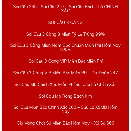
Soi Cầu 24h – Soi Cầu 247 – Soi Cầu Bạch Thủ CHÍNH
XÁC
SOI CẦU 3 CÀNG
Soi Cầu 3 Càng 3 Miền Tỷ Lệ Trúng 99%
Soi Cầu 3 Càng Miền Nam Cực Chuẩn Miễn Phí Hôm Nay
100%
Soi Cầu 3 Càng VIP Miền Bắc Miễn Phí
Soi Cầu 3 Càng VIP Miền Bắc Miễn Phí – Dự Đoán 247
Soi Cầu Mb Chính Xác Miễn Phí Soi Cầu Lô Chính Xác
Soi Cau Mb Rong Bach Kim
Soi Cầu Miền Bắc Chính Xác 100 – Cầu Lô XSMB Hôm
Nay
Giờ Vàng Chốt Số Miền Bắc Hôm Nay – Xổ Số 666