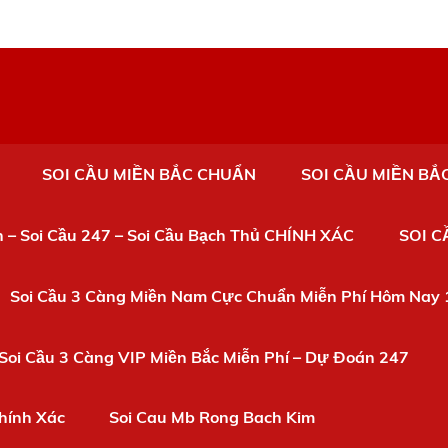
SOI CẦU MIỀN BẮC CHUẨN
SOI CẦU MIỀN BẮC
h – Soi Cầu 247 – Soi Cầu Bạch Thủ CHÍNH XÁC
SOI C
Soi Cầu 3 Càng Miền Nam Cực Chuẩn Miễn Phí Hôm Nay
Soi Cầu 3 Càng VIP Miền Bắc Miễn Phí – Dự Đoán 247
Chính Xác
Soi Cau Mb Rong Bach Kim