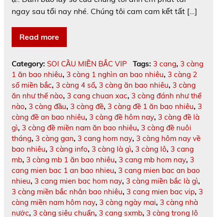
ngay sau tối nay nhé. Chúng tôi cam cam kết tất […]
Read more
Category:
SOI CẦU MIỀN BẮC VIP
Tags:
3 cang
,
3 càng
1 ăn bao nhiêu
,
3 càng 1 nghìn an bao nhiêu
,
3 càng 2
số miền bắc
,
3 càng 4 số
,
3 càng ăn bao nhiêu
,
3 càng
ăn như thế nào
,
3 cang chuan xac
,
3 càng đánh như thế
nào
,
3 càng đầu
,
3 càng đề
,
3 càng đề 1 ăn bao nhiêu
,
3
càng đề an bao nhiêu
,
3 càng đề hôm nay
,
3 càng đề là
gì
,
3 càng đề miền nam ăn bao nhiêu
,
3 càng đề nuôi
tháng
,
3 càng gan
,
3 cang hom nay
,
3 càng hôm nay về
bao nhiêu
,
3 càng info
,
3 càng là gì
,
3 càng lô
,
3 cang
mb
,
3 càng mb 1 ăn bao nhiêu
,
3 cang mb hom nay
,
3
cang mien bac 1 an bao nhieu
,
3 cang mien bac an bao
nhieu
,
3 cang mien bac hom nay
,
3 càng miền bắc là gì
,
3 càng miền bắc nhân bao nhiêu
,
3 cang mien bac vip
,
3
càng miền nam hôm nay
,
3 càng ngày mai
,
3 càng nhà
nước
,
3 càng siêu chuẩn
,
3 cang sxmb
,
3 càng trong lô