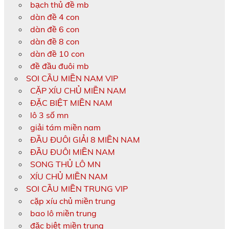
bạch thủ đề mb
dàn đề 4 con
dàn đề 6 con
dàn đề 8 con
dàn đề 10 con
đề đầu đuôi mb
SOI CẦU MIỀN NAM VIP
CẶP XÍU CHỦ MIỀN NAM
ĐẶC BIỆT MIỀN NAM
lô 3 số mn
giải tám miền nam
ĐẦU ĐUÔI GIẢI 8 MIỀN NAM
ĐẦU ĐUÔI MIỀN NAM
SONG THỦ LÔ MN
XÍU CHỦ MIỀN NAM
SOI CẦU MIỀN TRUNG VIP
cặp xíu chủ miền trung
bao lô miền trung
đặc biệt miền trung