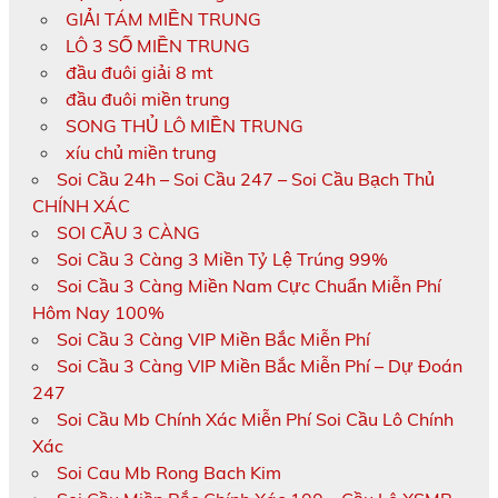
GIẢI TÁM MIỀN TRUNG
LÔ 3 SỐ MIỀN TRUNG
đầu đuôi giải 8 mt
đầu đuôi miền trung
SONG THỦ LÔ MIỀN TRUNG
xíu chủ miền trung
Soi Cầu 24h – Soi Cầu 247 – Soi Cầu Bạch Thủ
CHÍNH XÁC
SOI CẦU 3 CÀNG
Soi Cầu 3 Càng 3 Miền Tỷ Lệ Trúng 99%
Soi Cầu 3 Càng Miền Nam Cực Chuẩn Miễn Phí
Hôm Nay 100%
Soi Cầu 3 Càng VIP Miền Bắc Miễn Phí
Soi Cầu 3 Càng VIP Miền Bắc Miễn Phí – Dự Đoán
247
Soi Cầu Mb Chính Xác Miễn Phí Soi Cầu Lô Chính
Xác
Soi Cau Mb Rong Bach Kim