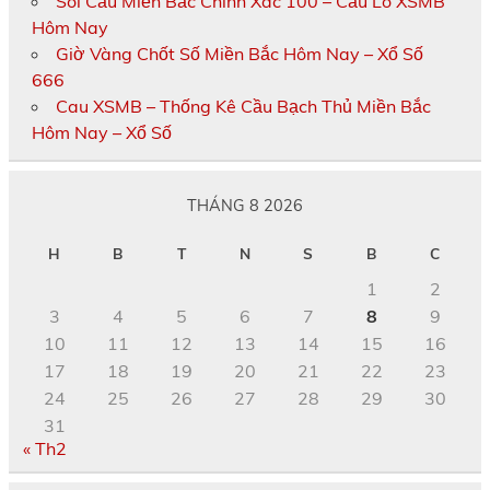
Soi Cầu Miền Bắc Chính Xác 100 – Cầu Lô XSMB
Hôm Nay
Giờ Vàng Chốt Số Miền Bắc Hôm Nay – Xổ Số
666
Cau XSMB – Thống Kê Cầu Bạch Thủ Miền Bắc
Hôm Nay – Xổ Số
THÁNG 8 2026
H
B
T
N
S
B
C
1
2
3
4
5
6
7
8
9
10
11
12
13
14
15
16
17
18
19
20
21
22
23
24
25
26
27
28
29
30
31
« Th2