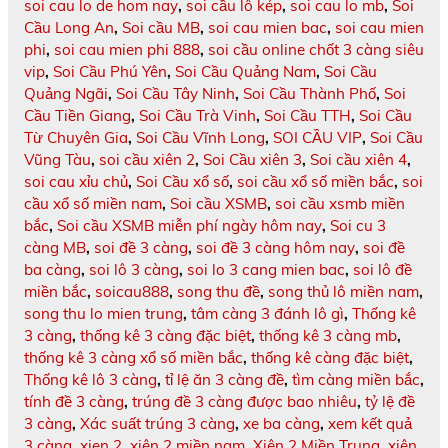
soi cau lo de hom nay
,
soi cầu lô kép
,
soi cau lo mb
,
Soi
Cầu Long An
,
Soi cầu MB
,
soi cau mien bac
,
soi cau mien
phi
,
soi cau mien phi 888
,
soi cầu online chốt 3 càng siêu
vip
,
Soi Cầu Phú Yên
,
Soi Cầu Quảng Nam
,
Soi Cầu
Quảng Ngãi
,
Soi Cầu Tây Ninh
,
Soi Cầu Thành Phố
,
Soi
Cầu Tiền Giang
,
Soi Cầu Trà Vinh
,
Soi Cầu TTH
,
Soi Cầu
Từ Chuyên Gia
,
Soi Cầu Vĩnh Long
,
SOI CẦU VIP
,
Soi Cầu
Vũng Tàu
,
soi cầu xiên 2
,
Soi Cầu xiên 3
,
Soi cầu xiên 4
,
soi cau xỉu chủ
,
Soi Cầu xổ số
,
soi cầu xổ số miền bắc
,
soi
cầu xổ số miền nam
,
Soi cầu XSMB
,
soi cầu xsmb miền
bắc
,
Soi cầu XSMB miễn phí ngày hôm nay
,
Soi cu 3
càng MB
,
soi đề 3 càng
,
soi đề 3 càng hôm nay
,
soi đề
ba càng
,
soi lô 3 càng
,
soi lo 3 cang mien bac
,
soi lô đề
miền bắc
,
soicau888
,
song thu đề
,
song thủ lô miền nam
,
song thu lo mien trung
,
tâm càng 3 đánh lô gì
,
Thống kê
3 càng
,
thống kê 3 càng đặc biệt
,
thống kê 3 càng mb
,
thống kê 3 càng xổ số miền bắc
,
thống kê càng đặc biệt
,
Thống kê lô 3 càng
,
tỉ lệ ăn 3 càng đề
,
tìm càng miền bắc
,
tính đề 3 càng
,
trúng đề 3 càng được bao nhiêu
,
tỷ lệ đề
3 càng
,
Xác suất trúng 3 càng
,
xe ba càng
,
xem kết quả
3 càng
,
xien 2
,
xiên 2 miền nam
,
Xiên 2 Miền Trung
,
xiên