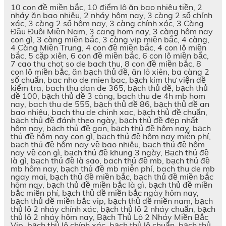
10 con đề miền bắc, 10 điểm lô ăn bao nhiêu tiền, 2
nháy ăn bao nhiêu, 2 nháy hôm nay, 3 càng 2 số chính
xác, 3 càng 2 số hôm nay, 3 càng chính xác, 3 Càng
Đầu Đuôi Miền Nam, 3 cang hom nay, 3 càng hôm nay
con gì, 3 càng miền bắc, 3 càng vip miền bắc, 4 càng,
4 Càng Miền Trung, 4 con đề miền bắc, 4 con lô miền
bắc, 5 cặp xiên, 6 con đề miền bắc, 6 con lô miền bắc,
7 cao thu chot so de bach thu, 8 con đề miền bắc, 8
con lô miền bắc, ăn bạch thủ đề, ăn lô xiên, ba càng 2
số chuẩn, bac nho de mien bac, bạch kim thư viện đề
kiểm tra, bach thu dan de 365, bạch thủ đề, bạch thủ
đề 100, bạch thủ đề 3 càng, bach thu de 4h mb hom
nay, bach thu de 555, bạch thủ đề 86, bạch thủ đề an
bao nhiêu, bach thu de chinh xac, bạch thủ đề chuẩn,
bạch thủ đề đánh theo ngày, bạch thủ đề đẹp nhất
hôm nay, bạch thủ đề gan, bạch thủ đề hôm nay, bạch
thủ đề hôm nay con gì, bạch thủ đề hôm nay miễn phí,
bạch thủ đề hôm nay về bao nhiêu, bạch thủ đề hôm
nay về con gì, bạch thủ đề khung 3 ngày, Bạch thủ đề
là gì, bạch thủ đề là sao, bach thủ đề mb, bạch thủ đề
mb hôm nay, bạch thủ đề mb miễn phí, bach thu de mb
ngay mai, bạch thủ đề miền bắc, bạch thủ đề miền bắc
hôm nay, bạch thủ đề miền bắc là gì, bạch thủ đề miền
bắc miễn phí, bạch thủ đề miền bắc ngày hôm nay,
bạch thủ đề miền bắc vip, bạch thủ đề miền nam, bạch
thủ lô 2 nháy chính xác, bạch thủ lô 2 nháy chuẩn, bạch
thủ lô 2 nháy hôm nay, Bạch Thủ Lô 2 Nháy Miền Bắc
Vip, bạch thủ lô chính xác, bạch thủ lô chuẩn, bạch thủ