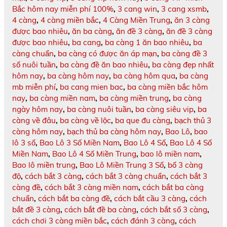
Bắc hôm nay miễn phí 100%
,
3 cang win
,
3 cang xsmb
,
4 càng
,
4 càng miền bắc
,
4 Càng Miền Trung
,
ăn 3 càng
được bao nhiêu
,
ăn ba càng
,
ăn đề 3 càng
,
ăn đề 3 càng
được bao nhiêu
,
ba cang
,
ba càng 1 ăn bao nhiêu
,
ba
càng chuẩn
,
ba càng có được ăn áp mạn
,
ba càng đề 3
số nuôi tuần
,
ba càng đề ăn bao nhiêu
,
ba càng đẹp nhất
hôm nay
,
ba càng hôm nay
,
ba càng hôm qua
,
ba càng
mb miễn phí
,
ba cang mien bac
,
ba càng miền bắc hôm
nay
,
ba càng miền nam
,
ba càng miền trung
,
ba càng
ngày hôm nay
,
ba càng nuôi tuần
,
ba càng siêu vip
,
ba
càng về đâu
,
ba càng về lộc
,
ba que đu càng
,
bạch thủ 3
càng hôm nay
,
bạch thủ ba càng hôm nay
,
Bao Lô
,
bao
lô 3 số
,
Bao Lô 3 Số Miền Nam
,
Bao Lô 4 Số
,
Bao Lô 4 Số
Miền Nam
,
Bao Lô 4 Số Miền Trung
,
bao lô miền nam
,
Bao lô miền trung
,
Bao Lô Miền Trung 3 Số
,
bố 3 càng
độ
,
cách bắt 3 càng
,
cách bắt 3 càng chuẩn
,
cách bắt 3
càng đề
,
cách bắt 3 càng miền nam
,
cách bắt ba càng
chuẩn
,
cách bắt ba càng đề
,
cách bắt cầu 3 càng
,
cách
bắt đề 3 càng
,
cách bắt đề ba càng
,
cách bắt số 3 càng
,
cách chơi 3 càng miền bắc
,
cách đánh 3 càng
,
cách