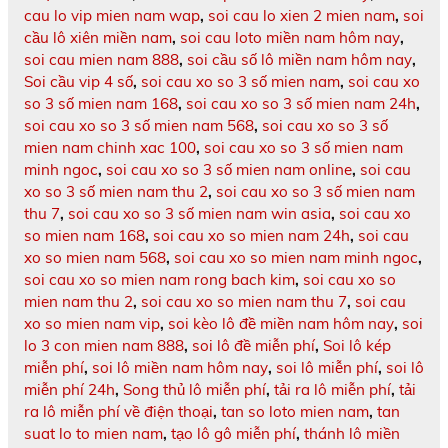
cau lo vip mien nam wap
,
soi cau lo xien 2 mien nam
,
soi
cầu lô xiên miền nam
,
soi cau loto miền nam hôm nay
,
soi cau mien nam 888
,
soi cầu số lô miền nam hôm nay
,
Soi cầu vip 4 số
,
soi cau xo so 3 số mien nam
,
soi cau xo
so 3 số mien nam 168
,
soi cau xo so 3 số mien nam 24h
,
soi cau xo so 3 số mien nam 568
,
soi cau xo so 3 số
mien nam chinh xac 100
,
soi cau xo so 3 số mien nam
minh ngoc
,
soi cau xo so 3 số mien nam online
,
soi cau
xo so 3 số mien nam thu 2
,
soi cau xo so 3 số mien nam
thu 7
,
soi cau xo so 3 số mien nam win asia
,
soi cau xo
so mien nam 168
,
soi cau xo so mien nam 24h
,
soi cau
xo so mien nam 568
,
soi cau xo so mien nam minh ngoc
,
soi cau xo so mien nam rong bach kim
,
soi cau xo so
mien nam thu 2
,
soi cau xo so mien nam thu 7
,
soi cau
xo so mien nam vip
,
soi kèo lô đề miền nam hôm nay
,
soi
lo 3 con mien nam 888
,
soi lô đề miễn phí
,
Soi lô kép
miễn phí
,
soi lô miền nam hôm nay
,
soi lô miễn phí
,
soi lô
miễn phí 24h
,
Song thủ lô miễn phí
,
tải ra lô miễn phí
,
tải
ra lô miễn phí về điện thoại
,
tan so loto mien nam
,
tan
suat lo to mien nam
,
tạo lô gô miễn phí
,
thánh lô miền