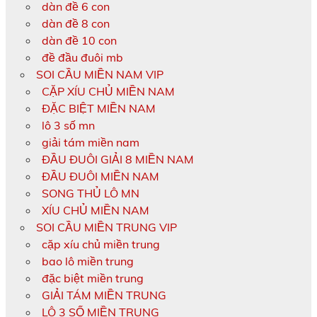
dàn đề 6 con
dàn đề 8 con
dàn đề 10 con
đề đầu đuôi mb
SOI CẦU MIỀN NAM VIP
CẶP XÍU CHỦ MIỀN NAM
ĐẶC BIỆT MIỀN NAM
lô 3 số mn
giải tám miền nam
ĐẦU ĐUÔI GIẢI 8 MIỀN NAM
ĐẦU ĐUÔI MIỀN NAM
SONG THỦ LÔ MN
XÍU CHỦ MIỀN NAM
SOI CẦU MIỀN TRUNG VIP
cặp xíu chủ miền trung
bao lô miền trung
đặc biệt miền trung
GIẢI TÁM MIỀN TRUNG
LÔ 3 SỐ MIỀN TRUNG