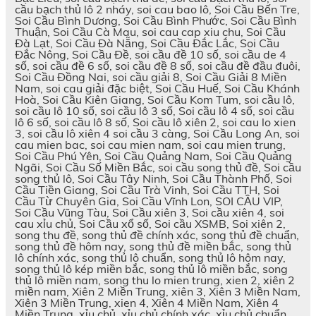
cầu bạch thủ lô 2 nháy, soi cau bao lô, Soi Cầu Bến Tre,
Soi Cầu Bình Dương, Soi Cầu Bình Phước, Soi Cầu Bình
Thuận, Soi Cầu Cà Mau, soi cau cap xiu chu, Soi Cầu
Đà Lạt, Soi Cầu Đà Nẵng, Soi Cầu Đắc Lắc, Soi Cầu
Đắc Nông, Soi Cầu Đề, soi cầu đề 10 số, soi cầu de 4
số, soi cầu đề 6 số, soi cầu đề 8 số, soi cầu đề đầu đuôi,
Soi Cầu Đồng Nai, soi cầu giải 8, Soi Cầu Giải 8 Miền
Nam, soi cau giải đặc biệt, Soi Cầu Huế, Soi Cầu Khánh
Hoà, Soi Cầu Kiên Giang, Soi Cầu Kom Tum, soi cầu lô,
soi cầu lô 10 số, soi cầu lô 3 số, Soi cầu lô 4 số, soi cầu
lô 6 số, soi cầu lô 8 số, Soi cầu lô xiên 2, soi cau lo xien
3, soi cầu lô xiên 4 soi cầu 3 càng, Soi Cầu Long An, soi
cau mien bac, soi cau mien nam, soi cau mien trung,
Soi Cầu Phú Yên, Soi Cầu Quảng Nam, Soi Cầu Quảng
Ngãi, Soi Cầu Số Miền Bắc, soi cầu song thủ đề, Soi cầu
song thủ lô, Soi Cầu Tây Ninh, Soi Cầu Thành Phố, Soi
Cầu Tiền Giang, Soi Cầu Trà Vinh, Soi Cầu TTH, Soi
Cầu Từ Chuyên Gia, Soi Cầu Vĩnh Lon, SOI CẦU VIP,
Soi Cầu Vũng Tàu, Soi Cầu xiên 3, Soi cầu xiên 4, soi
cau xỉu chủ, Soi Cầu xổ số, Soi cầu XSMB, Soi xiên 2,
song thu đề, song thủ đề chính xác, song thủ đề chuẩn,
song thủ đề hôm nay, song thủ đề miền bắc, song thủ
lô chính xác, song thủ lô chuẩn, song thủ lô hôm nay,
song thủ lô kép miền bắc, song thủ lô miền bắc, song
thủ lô miền nam, song thu lo mien trung, xien 2, xiên 2
miền nam, Xiên 2 Miền Trung, xiên 3, Xiên 3 Miền Nam,
Xiên 3 Miền Trung, xien 4, Xiên 4 Miền Nam, Xiên 4
Miền Trung, xỉu chủ, xỉu chủ chính xác, xỉu chủ chuẩn,