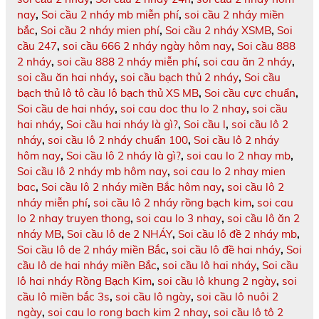
nay
,
Soi cầu 2 nháy mb miễn phí
,
soi cầu 2 nháy miền
bắc
,
Soi cầu 2 nháy mien phí
,
Soi cầu 2 nháy XSMB
,
Soi
cầu 247
,
soi cầu 666 2 nháy ngày hôm nay
,
Soi cầu 888
2 nháy
,
soi cầu 888 2 nháy miễn phí
,
soi cau ăn 2 nháy
,
soi cầu ăn hai nháy
,
soi cầu bạch thủ 2 nháy
,
Soi cầu
bạch thủ lô tô cầu lô bạch thủ XS MB
,
Soi cầu cực chuẩn
,
Soi cầu de hai nháy
,
soi cau doc thu lo 2 nhay
,
soi cầu
hai nháy
,
Soi cầu hai nháy là gì?
,
Soi cầu l
,
soi cầu lô 2
nháy
,
soi cầu lô 2 nháy chuẩn 100
,
Soi cầu lô 2 nháy
hôm nay
,
Soi cầu lô 2 nháy là gì?
,
soi cau lo 2 nhay mb
,
Soi cầu lô 2 nháy mb hôm nay
,
soi cau lo 2 nhay mien
bac
,
Soi cầu lô 2 nháy miền Bắc hôm nay
,
soi cầu lô 2
nháy miễn phí
,
soi cầu lô 2 nháy rồng bạch kim
,
soi cau
lo 2 nhay truyen thong
,
soi cau lo 3 nhay
,
soi cầu lô ăn 2
nháy MB
,
Soi cầu lô de 2 NHÁY
,
Soi cầu lô đề 2 nháy mb
,
Soi cầu lô de 2 nháy miền Bắc
,
soi cầu lô đề hai nháy
,
Soi
cầu lô de hai nháy miền Bắc
,
soi cầu lô hai nháy
,
Soi cầu
lô hai nháy Rồng Bạch Kim
,
soi cầu lô khung 2 ngày
,
soi
cầu lô miền bắc 3s
,
soi cầu lô ngày
,
soi cầu lô nuôi 2
ngày
,
soi cau lo rong bach kim 2 nhay
,
soi cầu lô tô 2