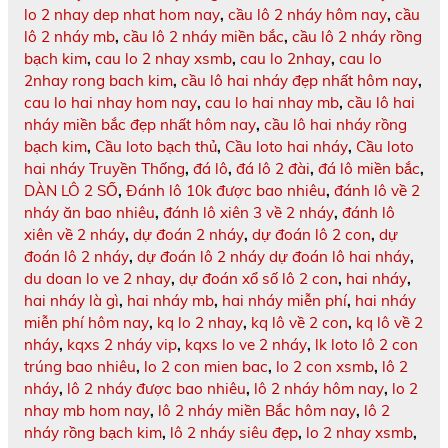
lo 2 nhay dep nhat hom nay
,
cầu lô 2 nháy hôm nay
,
cầu
lô 2 nháy mb
,
cầu lô 2 nháy miền bắc
,
cầu lô 2 nháy rồng
bạch kim
,
cau lo 2 nhay xsmb
,
cau lo 2nhay
,
cau lo
2nhay rong bach kim
,
cầu lô hai nháy đẹp nhất hôm nay
,
cau lo hai nhay hom nay
,
cau lo hai nhay mb
,
cầu lô hai
nháy miền bắc đẹp nhất hôm nay
,
cầu lô hai nháy rồng
bạch kim
,
Cầu loto bạch thủ
,
Cầu loto hai nháy
,
Cầu loto
hai nháy Truyền Thống
,
đá lô
,
đá lô 2 đài
,
đá lô miền bắc
,
DÀN LÔ 2 SỐ
,
Đánh lô 10k được bao nhiêu
,
đánh lô về 2
nháy ăn bao nhiêu
,
đánh lô xiên 3 về 2 nháy
,
đánh lô
xiên về 2 nháy
,
dự đoán 2 nháy
,
dự đoán lô 2 con
,
dự
đoán lô 2 nháy
,
dự đoán lô 2 nháy dự đoán lô hai nháy
,
du doan lo ve 2 nhay
,
dự đoán xổ số lô 2 con
,
hai nháy
,
hai nháy là gì
,
hai nháy mb
,
hai nháy miễn phí
,
hai nháy
miễn phí hôm nay
,
kq lo 2 nhay
,
kq lô về 2 con
,
kq lô về 2
nháy
,
kqxs 2 nháy vip
,
kqxs lo ve 2 nháy
,
lk loto lô 2 con
trúng bao nhiêu
,
lo 2 con mien bac
,
lo 2 con xsmb
,
lô 2
nháy
,
lô 2 nháy được bao nhiêu
,
lô 2 nháy hôm nay
,
lo 2
nhay mb hom nay
,
lô 2 nháy miền Bắc hôm nay
,
lô 2
nháy rồng bạch kim
,
lô 2 nháy siêu đẹp
,
lo 2 nhay xsmb
,