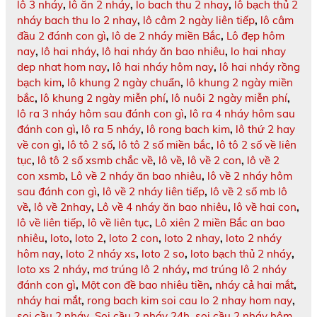
lô 3 nháy
,
lô ăn 2 nháy
,
lo bach thu 2 nhay
,
lô bạch thủ 2
nháy bach thu lo 2 nhay
,
lô câm 2 ngày liên tiếp
,
lô câm
đầu 2 đánh con gì
,
lô de 2 nháy miền Bắc
,
Lô đẹp hôm
nay
,
lô hai nháy
,
lô hai nháy ăn bao nhiêu
,
lo hai nhay
dep nhat hom nay
,
lô hai nháy hôm nay
,
lô hai nháy rồng
bạch kim
,
lô khung 2 ngày chuẩn
,
lô khung 2 ngày miền
bắc
,
lô khung 2 ngày miễn phí
,
lô nuôi 2 ngày miễn phí
,
lô ra 3 nháy hôm sau đánh con gì
,
lô ra 4 nháy hôm sau
đánh con gì
,
lô ra 5 nháy
,
lô rong bach kim
,
lô thứ 2 hay
về con gì
,
lô tô 2 số
,
lô tô 2 số miền bắc
,
lô tô 2 số về liên
tục
,
lô tô 2 số xsmb chắc về
,
lô về
,
lô về 2 con
,
lô về 2
con xsmb
,
Lô về 2 nháy ăn bao nhiêu
,
lô về 2 nháy hôm
sau đánh con gì
,
lô về 2 nháy liên tiếp
,
lô về 2 số mb lô
về
,
lô về 2nhay
,
Lô về 4 nháy ăn bao nhiêu
,
lô về hai con
,
lô về liên tiếp
,
lô về liên tục
,
Lô xiên 2 miền Bắc an bao
nhiêu
,
loto
,
loto 2
,
loto 2 con
,
loto 2 nhay
,
loto 2 nháy
hôm nay
,
loto 2 nháy xs
,
loto 2 so
,
loto bạch thủ 2 nháy
,
loto xs 2 nháy
,
mơ trúng lô 2 nháy
,
mơ trúng lô 2 nháy
đánh con gì
,
Một con đề bao nhiêu tiền
,
nháy cả hai mắt
,
nháy hai mắt
,
rong bach kim soi cau lo 2 nhay hom nay
,
soi cầu 2 nháy
,
Soi cầu 2 nháy 24h
,
soi cầu 2 nháy hôm