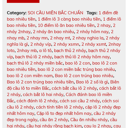
Category:
SOI CẦU MIỀN BẮC CHUẨN
Tags:
1 điểm đề
bao nhiêu tiền
,
1 điểm lô 3 càng bao nhiêu tiền
,
1 điểm lô
bao nhiêu tiền
,
10 điểm lô ăn bao nhiêu tiền
,
2 nhay
,
2
nháy 2nhay
,
2 nháy ăn bao nhiêu
,
2 nháy hôm nay
,
2
nhay mb
,
2 nhay mn
,
2 nhay mt
,
2 nhay nghia la
,
2 nháy
nghĩa là gì
,
2 nháy víp
,
2 nháy xsmn
,
2 nháy xsmt
,
2nhay
loto
,
2nhay mb
,
a lô tô
,
bạch thủ 2 nháy
,
bạch thủ 2 nháy
víp
,
bạch thủ lô 2 nháy
,
bạch thủ lô 2 nháy hôm nay
,
bạch thủ lô 2 nháy miền bắc
,
bao lô 2 con
,
bao lô 2 con
bao nhiêu tiền
,
bao lô 2 con miền bắc trúng bao nhiêu
,
bao lô 2 con miền nam
,
Bao lô 2 con trúng bao nhiêu
,
Bao lô 2 con trúng bao nhiêu tiền
,
Bao lô 2 số là gì
,
Biên
độ cầu lô to miền Bắc
,
cách bắt cầu lô 2 nháy
,
cách bắt lô
2 nháy
,
cách bắt lô hai nháy
,
Cách đánh bao lô miền
Bắc
,
cách đánh lô 2 nháy
,
cách soi cầu 2 nháy
,
cách soi
cầu lô 2 nháy
,
cách tính tiền lô 2 nháy
,
cặp lô 2 nháy đẹp
nhất hôm nay
,
Cặp lô to đẹp nhất hôm nay
,
cầu 2 nháy
đẹp trong ngày
,
cầu ăn 2 nháy
,
Cầu ăn nhiều nháy
,
cầu
hai nháy
,
cầu hai nháy rồng bạch kim
,
cau lo 2 nhay
,
cau