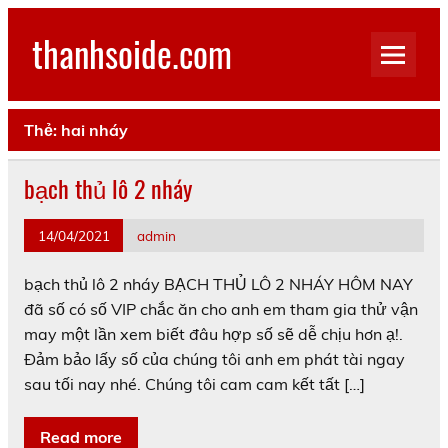
Skip
to
thanhsoide.com
content
Thẻ:
hai nháy
bạch thủ lô 2 nháy
14/04/2021
admin
bạch thủ lô 2 nháy BẠCH THỦ LÔ 2 NHÁY HÔM NAY
đã số có số VIP chắc ăn cho anh em tham gia thử vận
may một lần xem biết đâu hợp số sẽ dễ chịu hơn ạ!.
Đảm bảo lấy số của chúng tôi anh em phát tài ngay
sau tối nay nhé. Chúng tôi cam cam kết tất […]
Read more