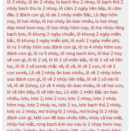
lô 3 nháy
,
lô ăn 2 nháy
,
lo bach thu 2 nhay
,
lô bạch thủ 2
nháy bach thu lo 2 nhay
,
lô câm 2 ngày liên tiếp
,
lô câm
đầu 2 đánh con gì
,
lô de 2 nháy miền Bắc
,
Lô đẹp hôm
nay
,
lô hai nháy
,
lô hai nháy ăn bao nhiêu
,
lo hai nhay
dep nhat hom nay
,
lô hai nháy hôm nay
,
lô hai nháy rồng
bạch kim
,
lô khung 2 ngày chuẩn
,
lô khung 2 ngày miền
bắc
,
lô khung 2 ngày miễn phí
,
lô nuôi 2 ngày miễn phí
,
lô ra 3 nháy hôm sau đánh con gì
,
lô ra 4 nháy hôm sau
đánh con gì
,
lô ra 5 nháy
,
lô rong bach kim
,
lô thứ 2 hay
về con gì
,
lô tô 2 số
,
lô tô 2 số miền bắc
,
lô tô 2 số về liên
tục
,
lô tô 2 số xsmb chắc về
,
lô về
,
lô về 2 con
,
lô về 2
con xsmb
,
Lô về 2 nháy ăn bao nhiêu
,
lô về 2 nháy hôm
sau đánh con gì
,
lô về 2 nháy liên tiếp
,
lô về 2 số mb lô
về
,
lô về 2nhay
,
Lô về 4 nháy ăn bao nhiêu
,
lô về hai con
,
lô về liên tiếp
,
lô về liên tục
,
Lô xiên 2 miền Bắc an bao
nhiêu
,
loto
,
loto 2
,
loto 2 con
,
loto 2 nhay
,
loto 2 nháy
hôm nay
,
loto 2 nháy xs
,
loto 2 so
,
loto bạch thủ 2 nháy
,
loto xs 2 nháy
,
mơ trúng lô 2 nháy
,
mơ trúng lô 2 nháy
đánh con gì
,
Một con đề bao nhiêu tiền
,
nháy cả hai mắt
,
nháy hai mắt
,
rong bach kim soi cau lo 2 nhay hom nay
,
soi cầu 2 nháy
,
Soi cầu 2 nháy 24h
,
soi cầu 2 nháy hôm