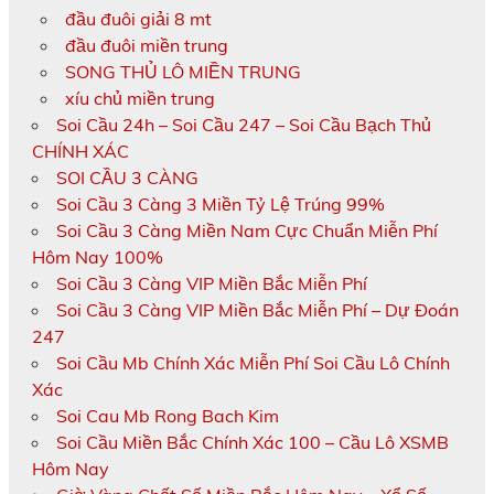
đầu đuôi giải 8 mt
đầu đuôi miền trung
SONG THỦ LÔ MIỀN TRUNG
xíu chủ miền trung
Soi Cầu 24h – Soi Cầu 247 – Soi Cầu Bạch Thủ
CHÍNH XÁC
SOI CẦU 3 CÀNG
Soi Cầu 3 Càng 3 Miền Tỷ Lệ Trúng 99%
Soi Cầu 3 Càng Miền Nam Cực Chuẩn Miễn Phí
Hôm Nay 100%
Soi Cầu 3 Càng VIP Miền Bắc Miễn Phí
Soi Cầu 3 Càng VIP Miền Bắc Miễn Phí – Dự Đoán
247
Soi Cầu Mb Chính Xác Miễn Phí Soi Cầu Lô Chính
Xác
Soi Cau Mb Rong Bach Kim
Soi Cầu Miền Bắc Chính Xác 100 – Cầu Lô XSMB
Hôm Nay