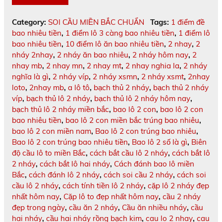
Category:
SOI CẦU MIỀN BẮC CHUẨN
Tags:
1 điểm đề
bao nhiêu tiền
,
1 điểm lô 3 càng bao nhiêu tiền
,
1 điểm lô
bao nhiêu tiền
,
10 điểm lô ăn bao nhiêu tiền
,
2 nhay
,
2
nháy 2nhay
,
2 nháy ăn bao nhiêu
,
2 nháy hôm nay
,
2
nhay mb
,
2 nhay mn
,
2 nhay mt
,
2 nhay nghia la
,
2 nháy
nghĩa là gì
,
2 nháy víp
,
2 nháy xsmn
,
2 nháy xsmt
,
2nhay
loto
,
2nhay mb
,
a lô tô
,
bạch thủ 2 nháy
,
bạch thủ 2 nháy
víp
,
bạch thủ lô 2 nháy
,
bạch thủ lô 2 nháy hôm nay
,
bạch thủ lô 2 nháy miền bắc
,
bao lô 2 con
,
bao lô 2 con
bao nhiêu tiền
,
bao lô 2 con miền bắc trúng bao nhiêu
,
bao lô 2 con miền nam
,
Bao lô 2 con trúng bao nhiêu
,
Bao lô 2 con trúng bao nhiêu tiền
,
Bao lô 2 số là gì
,
Biên
độ cầu lô to miền Bắc
,
cách bắt cầu lô 2 nháy
,
cách bắt lô
2 nháy
,
cách bắt lô hai nháy
,
Cách đánh bao lô miền
Bắc
,
cách đánh lô 2 nháy
,
cách soi cầu 2 nháy
,
cách soi
cầu lô 2 nháy
,
cách tính tiền lô 2 nháy
,
cặp lô 2 nháy đẹp
nhất hôm nay
,
Cặp lô to đẹp nhất hôm nay
,
cầu 2 nháy
đẹp trong ngày
,
cầu ăn 2 nháy
,
Cầu ăn nhiều nháy
,
cầu
hai nháy
,
cầu hai nháy rồng bạch kim
,
cau lo 2 nhay
,
cau