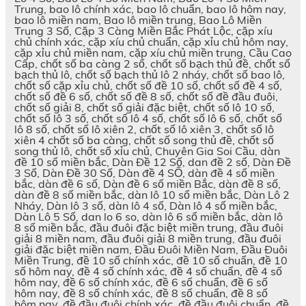
Trung, bao lô chính xác, bao lô chuẩn, bao lô hôm nay,
bao lô miền nam, Bao lô miền trung, Bao Lô Miền
Trung 3 Số, Cặp 3 Càng Miền Bắc Phát Lộc, cặp xíu
chủ chính xác, cặp xíu chủ chuẩn, cặp xỉu chủ hôm nay,
cặp xỉu chủ miền nam, cặp xíu chủ miền trung, Cầu Cao
Cấp, chốt số ba càng 2 số, chốt số bạch thủ đề, chốt số
bạch thủ lô, chốt số bạch thủ lô 2 nháy, chốt số bao lô,
chốt số cặp xỉu chủ, chốt số đề 10 số, chốt số đề 4 số,
chốt số đề 6 số, chốt số đề 8 số, chốt số đề đầu đuôi,
chốt số giải 8, chốt số giải đặc biệt, chốt số lô 10 số,
chốt số lô 3 số, chốt số lô 4 số, chốt số lô 6 số, chốt số
lô 8 số, chốt số lô xiên 2, chốt số lô xiên 3, chốt số lô
xiên 4 chốt số ba càng, chốt số song thủ đề, chốt số
song thủ lô, chốt số xỉu chủ, Chuyên Gia Soi Cầu, dàn
đề 10 số miền bắc, Dàn Đề 12 Số, dan đề 2 số, Dàn Đề
3 Số, Dàn Đề 30 Số, Dàn đề 4 SỐ, dàn đề 4 số miền
bắc, dàn đề 6 số, Dàn đề 6 số miền Bắc, dàn đề 8 số,
dàn đề 8 số miền bắc, dàn lô 10 số miền bắc, Dàn Lô 2
Nháy, Dàn lô 3 số, dàn lô 4 số, Dàn lô 4 số miền bắc,
Dàn Lô 5 Số, dan lo 6 so, dàn lô 6 số miền bắc, dàn lô
8 số miền bắc, đầu đuôi đặc biệt miền trung, đầu đuôi
giải 8 miền nam, đầu đuôi giải 8 miền trung, đầu đuôi
giải đặc biệt miền nam, Đầu Đuôi Miền Nam, Đầu Đuôi
Miền Trung, đề 10 số chính xác, đề 10 số chuẩn, đề 10
số hôm nay, đề 4 số chính xác, đề 4 số chuẩn, đề 4 số
hôm nay, đề 6 số chính xác, đề 6 số chuẩn, đề 6 số
hôm nay, đề 8 số chính xác, đề 8 số chuẩn, đề 8 số
hôm nay, đề đầu đuôi chính xác, đề đầu đuôi chuẩn, đề